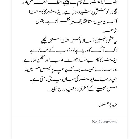
البتہ ایڈیٹر کے کام کے پیچھے انتھک محنت لگن اور
لگا تار کوشش پوشیدہ ہوتی ہے ۔ ایڈیٹر کا کام اتنا
آسان نہیںہوتا جتنا بظاہر نظر آتا ہے ۔ بقول
شاعر
یہ عشق نہیں آساں بس اتنا سمجھ لیجیے
اک آگ کا دریا ہے اورڈوب کے جانا ہے
ایڈیٹرکا کام بے حد محنت طلب اور کٹھن ہوتا ہے
اور سارے مہینہ جب تک پرچہ پریس میں نہ
چلا جائے ایڈیٹر کی جان پہ بنی رہتی ہے ۔
بس مہینے کے آخری دوچار دن شاید…
مزید پڑھیں
No Comments