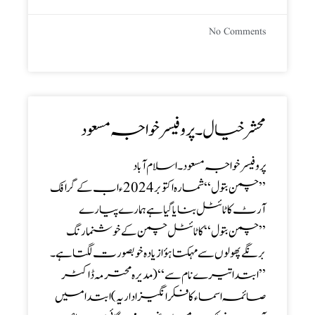
No Comments
محشر خیال ۔ پروفیسر خواجہ مسعود
پروفیسر خواجہ مسعود ۔اسلام آباد
’’ چمن بتول‘‘ شمارہ اکتوبر2024 ء اب کے گرافک
آرٹ کا ٹائٹل بنایا گیا ہے ہمارے پیارے
’’ چمن بتول‘‘ کا ٹائٹل چمن کے خوشنما رنگ
برنگے پھولوں سے مہکتا ہؤازیادہ خوبصورت لگتا ہے ۔
’’ابتدا تیرے نام سے ‘‘(مدیرہ محترمہ ڈاکٹر
صائمہ اسما ء کا فکر انگیز اداریہ ) ابتدا میں