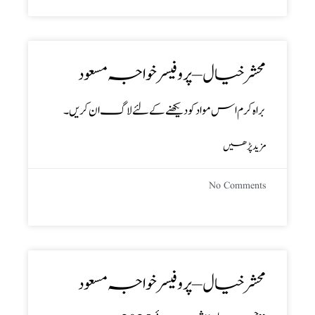
محشر خیال – پروفیسر خواجہ مسعود
براہ کرم اس مواد کو دیکھنے کے لئے لاگ ان کریں۔
مزید پڑھیں
No Comments
محشر خیال – پروفیسر خواجہ مسعود