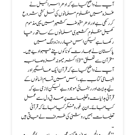
آپ نے واضح کیا ہے کہ ادھر اسرائیل نے
غزہ میں مظلوم مسلمانوں کی نسل کشی شروع
کر رکھی ہے اور ادھر مقبوضہ کشمیر میں یہی مذموم
کھیل مظلوم کشمیری مسلمانوں کے ساتھ رچا
رکھا ہے لیکن اس چار روزہ جنگ میں
پاکستان نے بھارت کو ناکوں چنے چبوا دیے ہیں ۔
’’ قرآن سے تعلق‘‘( ڈاکٹر میمونہ حمزہ صاحبہ
آپ نے واضح کیا ہے کہ قرآن ایک عالمگیر اور
الہامی کتاب ہے ۔ اس میں تمام انسانوں کے
لیے ہدایت اور رہنمائی موجود ہے لیکن لازمی ہے کہ
قرآنی ہدایات و تعلیمات پر صدقِ دل سے عمل
کیا جائے۔ ان پر غور و فکر کیا جائے کہ قرآنی
تعلیمات ہمیں روشنی کی طرف لے جاتی ہیں
۔