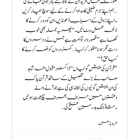
صورت حال مزید ان کے قابو سے باہر ہوتی جائے گی
… ہم اپنے جرم ضعیفی کا مداوا کرنے کے لیے سوچ بچار کریں
۔ اپنے زوال کے اسباب ڈھونڈیں، ان کو دور کرنے کا
لائحہ عمل بنائیں ۔‘‘پھر یہ جملہ بھی خوب
لکھا ہے ’’ قصور وار تو اُمت ہے جس نے دوسروںکا
دست نگر ہونا منظور کرلیا … کمزوروں کو غصہ کرنے کا
کیا حق !‘‘
’’ قرآن کی پیش گوئیاں ‘‘ ڈاکٹر مقبول احمد شاہد
صاحب نے بڑے تفصیل کے ساتھ قرآن پاک
کی ان پیش گوئیوں کی نشاندہی کی ہے جو آنے والے
وقتوں میں حرف بحرف سچ ثابت ہوئیں
۔ مثلاً جنگ بدر میں فتح کی…
مزید پڑھیں