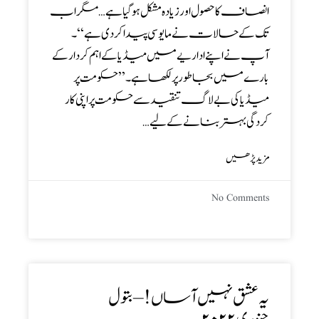
انصاف کا حصول اور زیادہ مشکل ہوگیا ہے…مگر اب
تک کے حالات نے مایوسی پیدا کردی ہے‘‘۔
آپ نے اپنے اداریے میں میڈیا کے اہم کردار کے
بارے میں بجا طور پر لکھا ہے۔ ’’حکومت پر
میڈیا کی بے لاگ تنقید سے حکومت پراپنی کار
کردگی بہتر بنانے کے لیے…
مزید پڑھیں
No Comments
یہ عشق نہیں آساں! – بتول