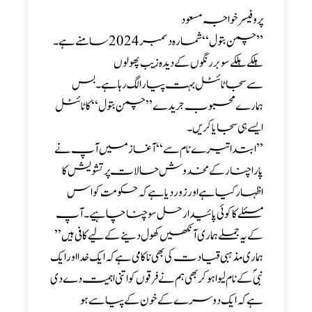
پروفیسر خواجہ مسعود
’’چمن بتول‘‘ شمارہ دسمبر2024 سامنے ہے۔
ہلکے ہلکےسوبر رنگوں کے دیدہ زیب پھولوں
سےسجاٹائٹل بہت پیارا لگ رہا ہے۔ بس
ہمارے محبوب جریدے ’’ چمن بتول‘‘ کا ٹائٹل
ایسےہی سجایا کریں ۔
’’ابتدا تیرے نام سے ‘‘ آغاز میں آپ نے
پارا چنار کے مخدوش حالات پر تشویش کا
اظہار کیا ہےاورزور دیا ہےکہ حکومت کواس
مسئلے کا کوئی پائیدار حل سوچناچاہیے ۔آپ
کے یہ جملے ہماری آنکھیں کھول دینے کے لیے کافی ہیں ’’
ہماری مذہبی قیادت کی بھی نا کامی ہےکہ ایک خدا اورایک
نبیؐ کے نام لیوا ہو کر بھی ہم نے فرقوں کواتنی اہمیت دے دی
ہے کہ ایک دوسرے کے خون کے پیاسےہو