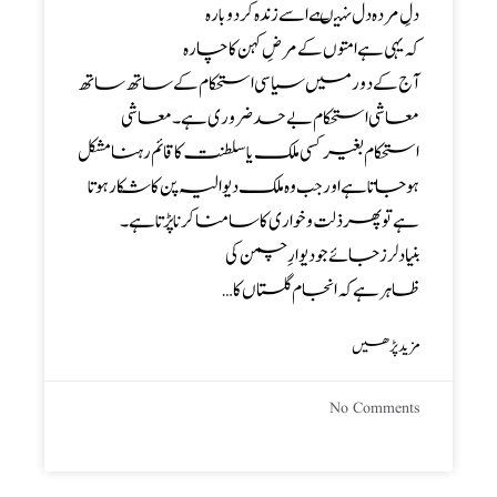
دلِ مردہ دل نہیںہے اسے زندہ کر دوبارہ
کہ یہی ہے امتوں کے مرضِ کہن کا چارہ
آج کے دور میں سیاسی استحکام کے ساتھ ساتھ
معاشی استحکام بے حد ضروری ہے ۔ معاشی
استحکام بغیر کسی ملک یا سلطنت کا قائم رہنا مشکل
ہو جاتا ہے اورجب وہ ملک دیوالیہ پن کا شکار ہوتا
ہے تو پھر ذلت و خواری کا سامنا کرناپڑتا ہے ۔
بنیاد لرز جائے جو دیوارِ چمن کی
ظاہر ہے کہ انجام گلستاں کا…
مزید پڑھیں
No Comments