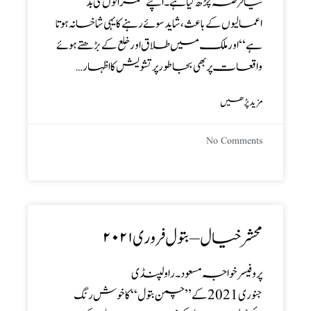
نیا قرضہ چڑھ گیا ہے ۔ اپنے حکمرانوں کی بد
اعمالیوں کے باعث ، شاید سوئے رہنے کا یہی شاخسانہ ہوتا
ہے ‘‘ اور ملک میں طلاق اور خلع کے بڑھتے ہوئے
واقعات پر بھی بجا طور پر تشویش کا اظہار…
مزید پڑھیں
No Comments
محشر خیال – بتول فروری ۲۰۲۱
پروفیسر خواجہ مسعود ۔ راولپنڈی
جنوری2021کے ’’چمن بتول‘‘ کا خوش رنگ