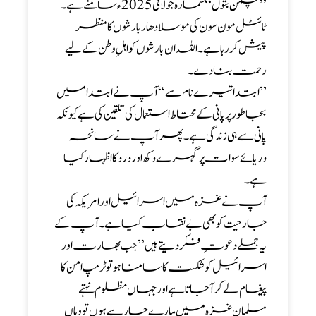
’’چمن بتول‘‘ شمارہ جولائی 2025ء سامنے ہے۔
ٹائٹل مون سون کی موسلا دھاربارشوں کا منظر
پیش کر رہا ہے۔اللہ ان بارشوں کو اہل ِ وطن کے لیے
رحمت بنا دے۔
’’ابتدا تیرے نام سے‘‘ آپ نے ابتدا میں
بجا طور پر پانی کے محتاط استعمال کی تلقین کی ہے کیونکہ
پانی سے ہی زندگی ہے۔پھر آپ نے سانحہ
دریائے سوات پر گہرے دکھ اور د رد کا اظہار کیا
ہے۔
آپ نے غزہ میں اسرائیل اور امریکہ کی
جارحیت کو بھی بے نقاب کیا ہے۔ آپ کے
یہ جملے دعوتِ فکر دیتے ہیں’’جب بھارت اور
اسرائیل کو شکست کا سامنا ہو تو ٹرمپ امن کا
پیغام لے کر آجاتا ہے اور جہاں مظلوم نہتے
مسلمان غزہ میں مارے جا رہے ہوں تو وہاں