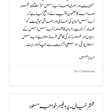
’’ اہمیت اور مقاصد لباس‘‘( شگفتہ عمر
صاحبہ کا مضمون ) آپ نے واضح کیا ہے کہ
لباس انسان کی سماجی اور معاشی حیثیت کو
ظاہر کرتا ہے۔ انسان کا طرز لباس اس کے
رویوں اور طرزِ زندگی کا بھی غماز ہوتا ہے لباس
ستر پوشی ، موسمی اثرات سے بچائو اور زینت…
مزید پڑھیں
No Comments
محشر خیال ۔ پروفیسر خواجہ مسعود