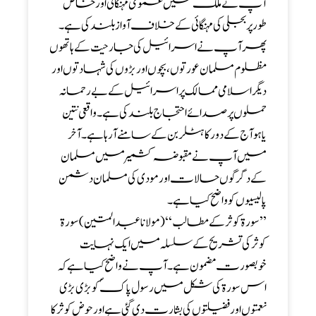
آپ نے ملک میں عمومی مہنگائی اور خاص
طور پر بجلی کی مہنگائی کے خلاف آواز بلند کی ہے ۔
پھر آپ نے اسرائیل کی جارحیت کے ہاتھوں
مظلوم مسلمان عورتوں ، بچوں اور بڑوں کی شہادتوں اور
دیگر اسلامی ممالک پر اسرائیل کے بے رحمانہ
حملوں پر صدائے احتجاج بلند کی ہے ۔ واقعی نتین
یاہو آج کے دور کا ہٹلر بن کے سامنے آرہا ہے ۔ آخر
میں آپ نے مقبوضہ کشمیر میں مسلمان
کے دگر گوں حالات اور مودی کی مسلمان دشمن
پالیسیوں کو واضح کیا ہے ۔
’’ سورۃ کوثر کے مطالب‘‘ (مولانا عبد المتین )سورۃ
کوثر کی تشریح کے سلسلہ میں ایک نہایت
خوبصورت مضمون ہے۔ آپ نے واضح کیا ہے کہ
اس سورۃ کی شکل میں رسول پاکؐ کو بڑی بڑی
نعمتوں اور فضیلتوں کی بشارت دی گئی ہے اور حوض کوثر کا