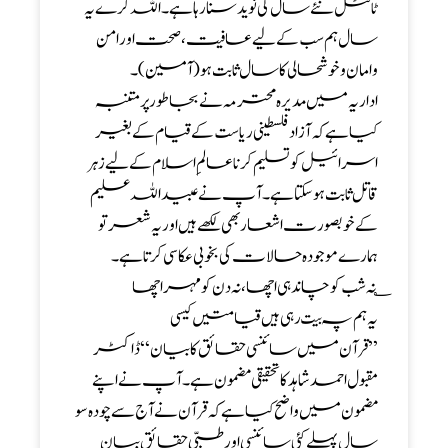
ٹائٹل نئے سال کی نوید سنا رہا ہے ۔ اللہ کرے یہ
سال ہم سب کے لیے عافیت ، صحت اورامن
وامان و خوشحالی کا سال ثابت ہو (آمین)۔
اداریہ میں مدیرہ محترمہ نے بجا طور پر متنبہ
کیا ہے کہ آزاد فلسطینی ریاست کے قیام کے بغیر
اسرائیل کو تسلیم کرنا عالمِ اسلام کے لیے زہر
قاتل ثابت ہو سکتا ہے ۔ آپ نے عبید اللہ علیم
کے خوبصورت اشعار بھی لکھے ہیں اور یہ شعر تو
ہمارے موجودہ حالات کی بخوبی عکاسی کرتا ہے ۔
؎ نہ شب کو چاند ہی اچھا ، نہ دن کو مہر اچھا
یہ ہم پہ بیت رہی ہیں قیامتیں کیسی
’’قرآن میں سائنسی حقائق کا بیان ‘‘ ڈاکٹر
مقبول احمد شاہد کا تحقیقی مضمون ہے ۔ آپ نے اپنے
مضمون میں واضح کیا ہے کہ قرآن نے آج سے چودہ سو
سال پہلے کئی سائنسی اور طبی حقائق بیان