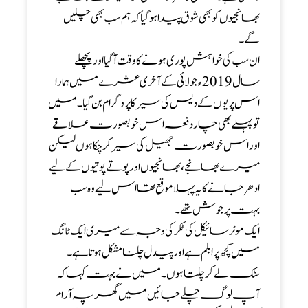
بھانجیوں کو بھی شوق پیدا ہو گیا کہ ہم سب بھی چلیں
گے۔
ان سب کی خواہش پوری ہونے کا وقت آگیا اور پچھلے
سال 2019ء جولائی کے آخری عشرے میں ہمارا
اس پریوں کے دیس کی سیر کا پروگرام بن گیا ۔ میں
تو پہلے بھی چاردفعہ اس خوبصورت علاقے
اور اس خوبصورت جھیل کی سیر کر چکا ہوں لیکن
میرے بھانجے ، بھانجیوں اور پوتے پوتیوں کے لیے
ادھر جانے کا یہ پہلا موقع تھا اس لیے وہ سب
بہت پر جوش تھے۔
ایک موٹر سائیکل کی ٹکر کی وجہ سے میری ایک ٹانگ
میں کچھ پرابلم ہے اور پیدل چلنا مشکل ہوتا ہے ۔
سٹک لے کر چلتا ہوں ۔ میں نے بہت کہا کہ
آپ لوگ چلے جائیں میں گھر پہ آرام