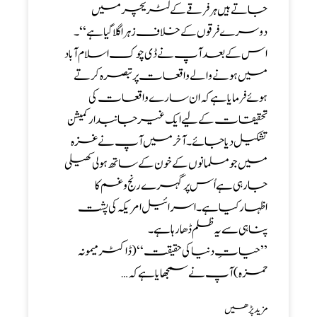
جاتے ہیں ہر فرقے کے لٹریچر میں
دوسرےفرقوں کے خلاف زہراگلا گیا ہے‘‘۔
اس کے بعد آپ نے ڈی چوک اسلام آباد
میں ہونے والے واقعات پرتبصرہ کرتے
ہوئےفرمایا ہے کہ ان سارے واقعات کی
تحقیقات کے لیے ایک غیر جانبدار کمیشن
تشکیل دیا جائے ۔ آخرمیں آپ نے غزہ
میں جو مسلمانوں کے خون کے ساتھ ہولی کھیلی
جا رہی ہے اُس پر گہرے رنج و غم کا
اظہارکیا ہے۔اسرائیل امریکہ کی پشت
پناہی سے یہ ظلم ڈھا رہا ہے۔
’’ حیاتِ دنیا کی حقیقت‘‘(ڈاکٹر میمونہ
حمزہ) آپ نے سمجھایا ہے کہ…
مزید پڑھیں