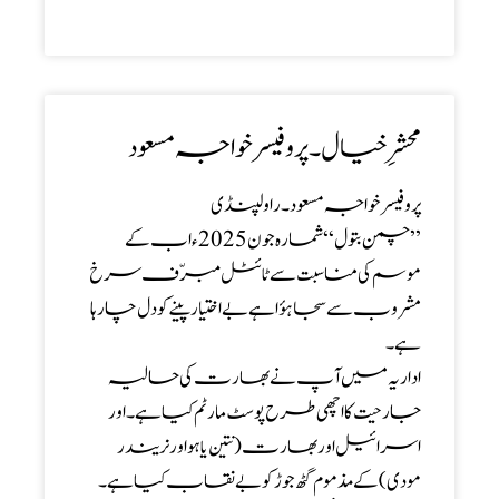
محشرِ خیال ۔ پروفیسر خواجہ مسعود
پروفیسر خواجہ مسعود۔ راولپنڈی
’’ چمن بتول‘‘ شمارہ جون 2025ء اب کے
موسم کی مناسبت سے ٹائٹل مبرّف سرخ
مشروب سے سجا ہؤا ہے بےاختیار پینے کو دل چا رہا
ہے ۔
اداریہ میں آپ نے بھارت کی حالیہ
جارحیت کا اچھی طرح پوسٹ مارٹم کیا ہے ۔ اور
اسرائیل اور بھارت (نتین یاہو اور نریندر
مودی) کے مذموم گٹھ جوڑ کو بے نقاب کیا ہے ۔