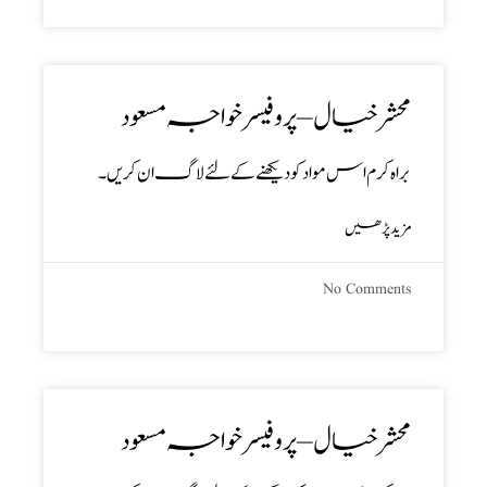
محشر خیال – پروفیسر خواجہ مسعود
براہ کرم اس مواد کو دیکھنے کے لئے لاگ ان کریں۔
مزید پڑھیں
No Comments
محشر خیال – پروفیسر خواجہ مسعود