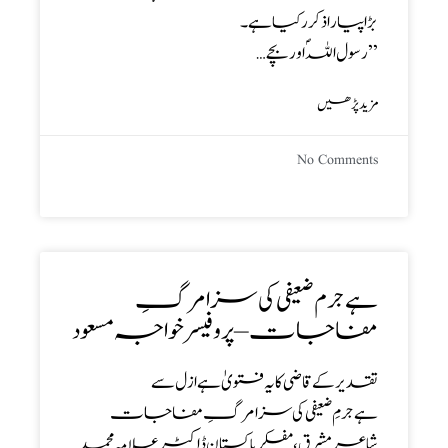
بڑا پیارا ذکرر کیا ہے۔
’’رسول اللہ ؐ اور بچے…
مزید پڑھیں
No Comments
ہے جرم ضعیفی کی سزا مرگِ
مفاجات – پروفیسر خواجہ مسعود
تقدیر کے قاضی کا یہ فتویٰ ہے ازل سے
ہے جرمِ ضعیفی کی سزا مرگِ مفاجات
شاعر مشرق، مفکر پاکستان ڈاکٹر علامہ محمد