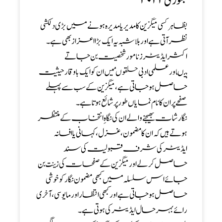
جنوری ۲۰۲۲
بظاہر کسی میگزین کا مدیریا مدیرہ ہونے میں بڑی دلکشی
نظر آتی ہے اوربلاشبہ یہ ایک بڑا اعزاز بھی ہے ۔
اکثر ایڈیٹر ز نامورشخصیت بن جاتے
ہیںاورعلمی ادبی حلقوںمیں ان کو ایک با وقار حیثیت
حاصل ہوجاتی ہے ، میگزین کے سب سے پہلے
صفحے پر ان کا نام نمایاں طور پر شائع ہوتا ہے ۔
نگارشات بھیجنے والے ان کی نگاہ ِ انتخاب کے منتظر
ہوتے ہیں کہ ان کا مضمون ، غزل ، کہانی یا افسانہ
ایڈیٹر کی شرف قبولیت کی سند
حاصل کرلے اور میگزین کے صفحات کی زینت بن
جائے اس سلسلہ میں کبھی مضمون نگار کو خوشی
حاصل ہو جاتی ہے اور کبھی انتظار اور مایوسی ،آخری
رائے بہر حال ایڈیٹر کی ہوتی ہے ۔