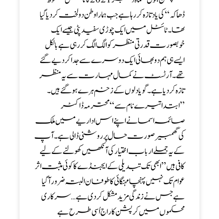
ڈھاکہ‘‘ کی یاد تازہ کر رہا ہے جب ہمارا وطن دو لخت کردیا گیا
تھا ۔ ٹائٹل میں ایک چوڑی سفید پٹی جیسے ایک
خوبصورت قدرتی منظر کو الگ الگ کر رہی ہے بالکل
ایسے ہی ہم دو بھائی ایک دوسرے سے جدا کر دیے گئے
تھے ۔ آرٹسٹ نے کمال مہارت سے یہ منظر
تازہ کردیا ہے ۔ گویا دلوں کے زخم ہرے ہوگئے ہیں۔
’’ ابتدا تیرے نام سے ‘‘ محترمہ ڈاکٹر
صائمہ اسما نے اپنے اس اداریےمیں ملک
کی گھمبیر صورت حال پر روشنی ڈالی ہے ۔ آپ
کے یہ جملے ارباب اختیار کی آنکھیں کھولنے کے لیے
کافی ہیں ’’ ابھی تک تبدیلی کے ایجنڈے کا کوئی مثبت اثر
عوام تک نہیں پہنچا مہنگائی کا طوفان البتہ ضرور آگیا
ہے جس نے زندگی مزید مشکل کردی ہے … سرکاری
محکموں میں کرپشن کا راج اُسی طرح ہے