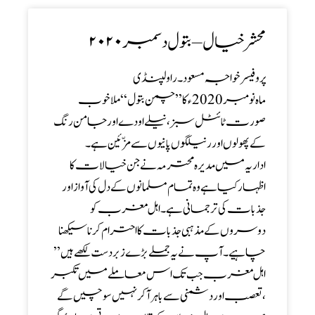
محشر خیال – بتول دسمبر ۲۰۲۰
پروفیسر خواجہ مسعود ۔ راولپنڈی
ماہ نومبر2020ء کا ’’ چمن بتول‘‘ ملا خوب
صورت ٹائٹل سبز، نیلے اودے اور جامن رنگ
کے پھولوں اور رنیلگوں پانیوں سے مزّئین ہے ۔
اداریہ میں مدیرہ محترمہ نے جن خیالات کا
اظہار کیا ہے وہ تمام مسلمانوں کے دل کی آواز اور
جذبات کی ترجمانی ہے۔ اہل مغرب کو
دوسروں کے مذہبی جذبات کا احترام کرنا سیکھنا
چاہیے۔ آپ نے یہ جملے بڑے زبردست لکھے ہیں ’’
اہل مغرب جب تک اس معاملے میں تکبر
، تعصب اور دشمنی سے باہر آکر نہیں سوچیں گے