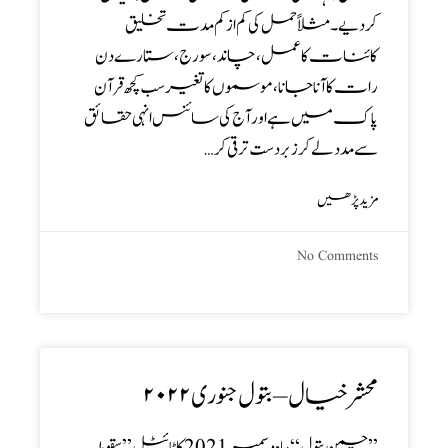
کردیے ۔ مثلاً حمل کی کم از کم مدت تخلیق
کائنات کا عمل ، چاند ، سورج ، ستارے دن
رات کا آنا جانا ، موسموں کا تغیر سب کچھ قرآن
پاک میں ہے اور آج کی سائنس انہی حقائق
سے مدد لے کر زبردست ترقی کر…
مزید پڑھیں
No Comments
محشر خیال – بتول جنوری ۲۰۲۲
’’ چمن بتول‘‘ ماہ دسمبر 2021 کا ٹائٹل ’’ سقوط