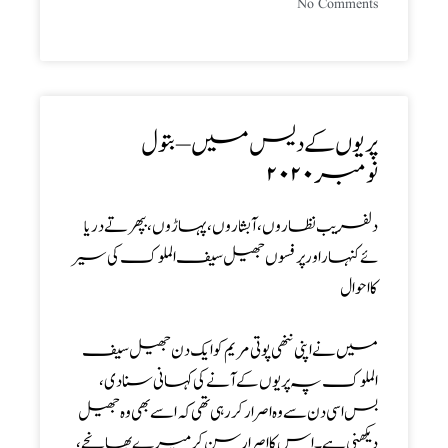
No Comments
پریوں کے دیس میں – بتول
نومبر۲۰۲۰
دلفریب نظاروں ، آبشاروں ، پہاڑوں ،بپھرتے دریا
ئے کنہار اورپرفسوں جھیل سیف الملوک کی سیر
کا احوال
میں نے اپنی ننھی پوتی مریم کو ایک دن جھیل سیف
الملوک پہ پریوں کے آنے کی کہانی سنا دی ،
بس اسی دن سے وہ اصرار کر رہی تھی کہ اسے بھی وہ جھیل
دیکھنی ہے ۔ اس کا اصرار سن کر میرے بھانجے ،