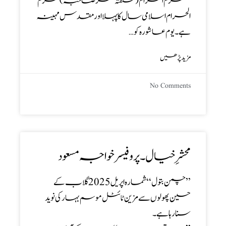
’’ محرم الحرام (شگفتہ عمر صاحبہ)محرم
الحرام اسلامی سال کا پہلا اور مقدس مہینہ
ہے ۔ یوم عاشورہ کو…
مزید پڑھیں
No Comments
محشرِ خیال ۔ پروفیسر خواجہ مسعود
’’ چمن بتول‘‘ شمارہ اپریل 2025 گلاب کے
حسین پھولوں سے مزین ٹائٹل موسم بہار کی نوید
سنا رہا ہے ۔