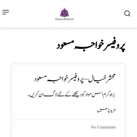
پروفیسر خواجہ مسعود
محشر خیال – پروفیسر خواجہ مسعود
براہ کرم اس مواد کو دیکھنے کے لئے لاگ ان کریں۔
مزید پڑھیں
No Comments