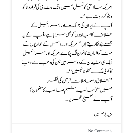
امریکہ سلامتی کونسل میں جنگ بندی کی قرارداد کو
ویٹو کر دیتا ہے‘‘۔
آپ نے ایران کی جرأت اور اسرائیل کے
خلاف کامیابیوں کو بھی سراہا ہے، آپ کے یہ
جملے چونکا دیتے ہیں’’امریکہ اور روس کے حواریوں کے
منہ کو انسانیت کا خون لگ چکا ہے امریکہ اور اسرائیل
ایک ہی شیطان کے دو سر ہیں جن کی وجہ سے دنیا
کا کوئی ملک محفوظ نہیں‘‘۔
’’اخلاق و معاملات قرآن کی نظر
میں‘‘(عالیہ شمیم صاحبہ کا مضمون)
آپ نے صحیح تحریر…
مزید پڑھیں
No Comments