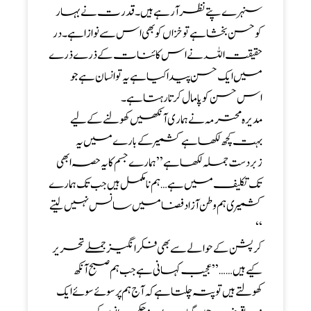
سنہرے پتے نظر آ رہے ہیں ۔ قدرت نے بہار
کو حسن بخشا ہے تو خزاں کو بھی اس سے نوازا ہے ۔ در
حقیقت اللہ نے اس کائنات کے ذرے ذرے
میں ایک حسن پیدا کیا ہے یہ تو انسان ہے جو
اس حسن کو پامال کرتا رہتا ہے۔
مدیرہ محترمہ نے ہماری آنکھیں کھولنے کے لیے
بہت کچھ لکھا ہے کشمیر کے بارے میں یہ
زبردست جملہ لکھا ہے ’’ ہمارے جسم کا یہ حصہ ابھی
تک تکلیف میں ہے … ہم نا مکمل ہیں جب تک ہمارے
کشمیری ہم وطن آزاد فضا میں سانس نہیں لیتے
‘‘
کرپشن کے حوالے سے بھی فکر انگیز جملے تحریر
کیے ہیں …… ’’عجیب کہانی ہے جب ہم صبح آنکھ
کھولتے ہیں تو پتہ چلتا ہے کہ آج ہم پر سوئے سوئے ایک