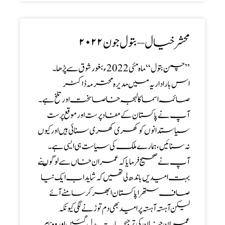
محشر خیال – بتول جون ۲۰۲۲
’’ چمن بتول ‘‘ ماہ مئی 2022ء بغور شوق سے پڑھا ۔
اس بار اداریہ میں مدیرہ محترمہ ڈاکٹر
صائمہ اسما کا لہجہ خاصا سخت اور تلخ ہے ۔
آپ نے پاکستان کے مفادپر ست اور موقع پر ست
سیاستدانوں کو کھری کھری سنائی ہیں اور کیوں
نہ سنائیں ، ہمارے ملک کی سیاست ہی ایسی ہے ۔
آپ نے صحیح فرمایا کہ عمران خاں سے لوگوںنے
بہت امیدیں باندھ لی تھیں کہ شاید اب ایک نیا
صاف ستھرا پاکستان ابھر کر سامنے آئے
لیکن آہستہ آہستہ پر امید بھی دم توڑنے لگی کیونکہ
عمران خان کی ترجیحات بد ل گئیں اور وہ نام