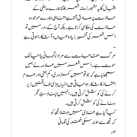
اقبالؒ کا یہ مشہور زمانہ شعر جتنا ہمارے ماضی کے
حالات پر صادق آتا ہے اتنا ہی ہمارے موجودہ
حالات کی عکاسی کرتا ہے ۔بلکہ آج کے دور میں تو
اس شعر کی تفسیر زیادہ عیاں و آشکارا ہوتی ہے
۔
مرگِ مقاجات سے مراد نا گہانی یا اچانک
موت ہے ۔ اس شعر میں علامہ نے ہمیں
سمجھایا ہے کہ جوقومیں کمزوری ، کم ہمتی اور عدم
اعتماد کا شکار ہو جاتی ہیں انہیںبڑی طاقتیں زیر
کرنے کی کوشش کرتی ہیں ۔انہیں اپنا دستِ نگر
بنانے کی کوشش کرتی ہیں۔
کیا گیا ہے غلامی میں مبتلا تجھ کو
کہ تجھ سے ہو نہ سکی فقر کی نگہانی
اور