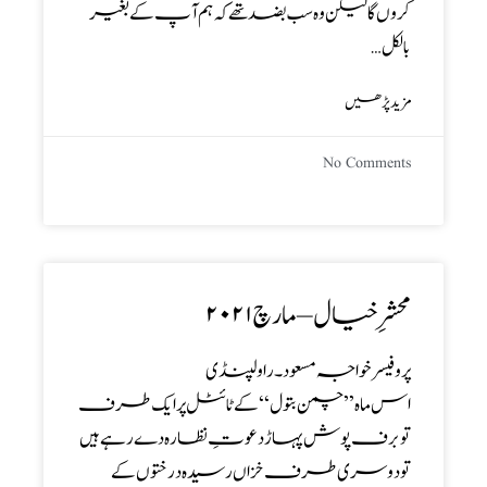
کروں گا لیکن وہ سب بضد تھے کہ ہم آپ کے بغیر
بالکل…
مزید پڑھیں
No Comments
محشرِ خیال – مارچ ۲۰۲۱
پروفیسر خواجہ مسعود ۔ راولپنڈی
اس ماہ’’ چمن بتول‘‘ کے ٹائٹل پر ایک طرف
تو برف پوش پہاڑ دعوتِ نظارہ دے رہے ہیں
تو دوسری طرف خزاں رسیدہ درختوں کے