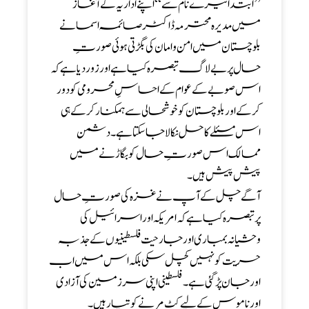
’’ ابتدا تیرے نام سے ‘‘ اپنے اداریہ کے آغاز
میں مدیرہ محترمہ ڈاکٹر صائمہ اسما نے
بلوچستان میں امن و امان کی بگڑتی ہوئی صورتِ
حال پر بے لاگ تبصرہ کیا ہے اور زوردیا ہے کہ
اس صوبے کے عوام کے احساسِ محرومی کودور
کرکے اور بلوچستان کو خوشحالی سے ہمکنار کر کے ہی
اس مسئلے کا حل نکالا جا سکتا ہے ۔ دشمن
ممالک اس صورتِ حال کو بگاڑنے میں
پیش پیش ہیں ۔
آگے چل کے آپ نے غزہ کی صورتِ حال
پر تبصرہ کیا ہے کہ امریکہ اور اسرائیل کی
وحشیانہ بمباری اور جارحیت فلسطینیوں کے جذبہ
حریت کو نہیں کچل سکی بلکہ اس میں اب
اور جان پڑ گئی ہے ۔فلسطینی اپنی سرزمین کی آزادی
اور ناموس کے لیے کٹ مرنے کو تیار ہیں۔