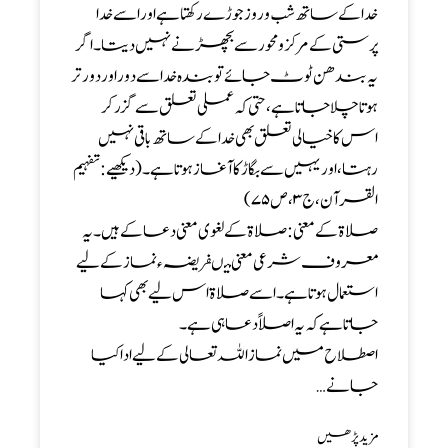
خدا کے ساتھ شب و روز جوڑے رکھتا ہے اور اسے خدا
پرستی کے مرکز ومحور سے بچھڑنے نہیں دیتا۔ اگر
یہ بندھن ٹوٹ جائے تو بندہ خدا سے دور اور دور تر
ہوتا چلا جاتا ہے، حتی کہ عملی تعلق سے گزر کر
اس کا خیالی تعلق بھی خدا کے ساتھ باقی نہیں
رہتا، اور یہیں سے بگاڑ کا آغاز ہوتا ہے۔ (دیکھیے: تفہیم
القرآن، ج۳،ص۷۵)
صلاۃ کے معنی: صلاۃ کے لغوی معنی دعا کے ہیں۔یہ
معروف شرعی معنی میںفریضہء نماز کے لیے
استعمال ہوتا ہے۔اسے صلاۃ اس لیے بھی کہا
جاتا ہے کہ یہ اصلاً دعا ہی ہے۔
اصطلاح میں نماز اللہ تعالی کے لیے ادا کیا
جانے…
مزید پڑھیں