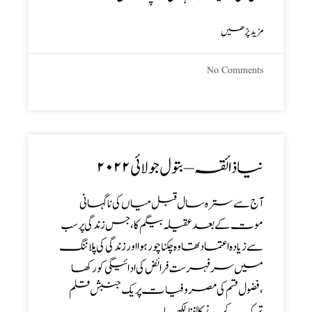
مزید پڑھیں
No Comments
نیا ذائقہ – بتول جولائی۲۰۲۲
آج سے سترہ سال قبل میاں کی ناگہانی
موت کے بعد عقیلہ بیگم کا، جس زندگی پر سب
سے زیادہ اعتماد تھا وہ چکنا چور ہوا اور زندگی کی پلاننگ
میں سر فہرست فرائض کی ادائیگی کو رکھا
،فضول قسم کی مصروفیات پر یک جنبش قلم
ترک کرنے کا لفظ لکھا ۔