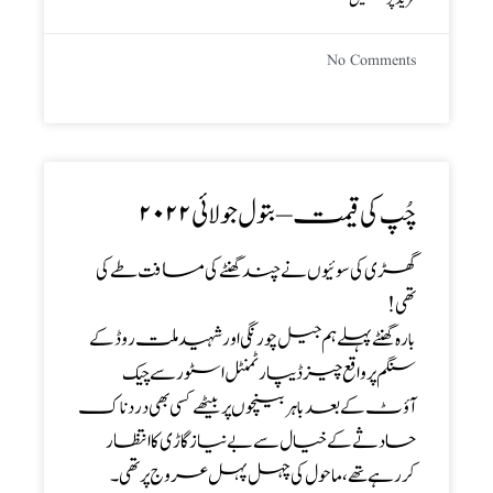
No Comments
چُپ کی قیمت – بتول جولائی۲۰۲۲
گھڑی کی سوئیوں نے چند گھنٹے کی مسافت طے کی
تھی!
بارہ گھنٹے پہلے ہم جیل چورنگی اور شہید ملت روڈ کے
سنگم پر واقع چیز ڈیپارٹمنٹل اسٹور سے چیک
آؤٹ کے بعد باہر بینچوں پر بیٹھے کسی بھی دردناک
حادثے کے خیال سے بے نیاز گاڑی کا انتظار
کررہے تھے، ماحول کی چہل پہل عروج پر تھی۔