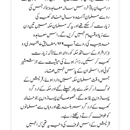
درمیان بالآخر دس سالہ معاہدہ ہؤا، جس کی
روسے مسلمان آئندہ سال خانہ کعبہ کی
زیارت کرسکتے تھے اور یہ کہ مسلمان مکہ میں تین دن
سے زیادہ قیام نہیں کریں گے ۔ اس معاہدہ
حدیبیہ کی رو سے آپ ۶۲۹ء مطابق ۷ ہجری دو
ہزار افراد کے ساتھ مکہ کوروانہ ہوئے تاکہ زیارت
کعبہ کر سکیں ۔ زائر ہونے کی حیثیت سے جز شمشیر
کوئی اور اسلحہ ان کے پاس نہیں تھا ۔
جس وقت مسلمان مکہ میں واردہوئے، قریش کے
لوگ ڈر کر مکہ سے باہر چلے گئے اور مکہ کے ارد گرد
پہاڑوں پر چڑھ گئے ، خصوصاً ان پہاڑوں پر جو خانہ
کعبہ کے ارد گرد سر بلند تھے اور وہاں سے مسلمانوں
کو طواف کرتے دیکھتے رہے۔
قریش کے اس خوف کی وجہ یہ تھی کہ انہیں