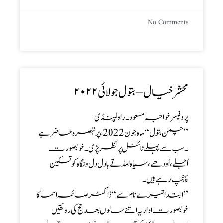
No Comments
محشر خیال – بتول جولائی۲۰۲۲
پروفیسر خواجہ مسعود ۔راولپنڈی
’’ چمن بتول‘‘ ماہ جون 2022ء پر تبصرہ حاضر ہے
۔ سب سے پہلے ٹائٹل پر نظر پڑی ۔ خوبصورت
اُجلے ،اُودھے، سیاہ امڈتے بادل دل و نگاہ کو تسکین
پہنچا رہے ہیں۔
’’ ابتدا تیرے نام سے ‘‘ ڈاکٹر صائمہ اسما کا
خوبصورت اداریہ اتنے سالوں بعد حج کی رونقیں