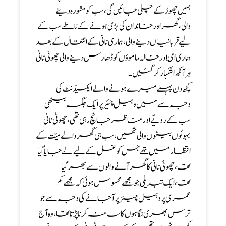
ہمیں چھوڑ کے چلی جائیں گی،سب کو مشورہ دینے
والی،گھر اور خاندان کی بڑی ہونے کے ناطے سب کے
لیے قربانیاں دینے والی،ہماری نانی کے انتقال کے بعد
ہماری امّی اور خالہ ماموؤں کو ڈھارس دینے والی چھوٹی نانی
ہر آنکھ اشکبار کر گئیں۔
کچھ دن پہلے میرے ہونے والے ایکسیڈنٹ کی
وجہ سے میں وہیل چئیرپر ایک جگہ بیٹھی
سب کے رویّے اور مناظر جانچ رہی تھی،چھوٹی نانی
بہوئوں بیٹوں والی تھیں،سب ہی گھر والے میّت کے
انتظار میں تھے جس کو غسل کے لیے لے جایا گیا
تھا،چھوٹی نانی کا گھر آنے والوں سے بھر گیا
تھا،ایک تبدیلی جو مجھے محسوس ہوئی کہ مجھے کم
عمری پر وہیل چیئر پر آجانے کی وجہ سے جو
ترس بھری نگاہوں کا سامنہ کرنا پڑتا تھا،وہ آج