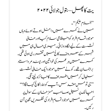
یت کا پھل – بتول جولائی۲۰۲۲
’’ السلام علیکم ‘‘۔
میں نے کمرے میں داخل ہوتے ہوئے وہاں
موجود تمام افراد کو اجتماعی سلام کیا اور خالی
نشست کے لیے نگاہ دوڑائی۔میری حال ہی میں
شہر کے معروف کالج میں تقرری ہوئی تھی۔
کمرے میں ہر عمر کی خواتین اور چند مرد استاد
براجمان تھے۔ کونے میں موجود ایک خالی نشست
سنبھال کر میں اطراف کا جائزہ لینے لگی۔
’’جی تو مس مقدس ، آپ کو ہمارا کالج کیسا لگا؟ ‘‘
اچانک پرنسپل صاحبہ مسز خان کے سوال پر
کمرے میں موجود تمام افراد کی نظریں مجھ پر آن
رکیں۔