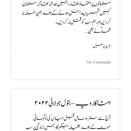
مسلمانوں پر اعتماد تھا ۔ انہیں خدشہ تھا کہ مسلمان
کہیں شہر میںداخل ہونے کے بعد ہم پر حملہ نہ
کر دیں اور ہم سب کو قتل نہ کر دیں ۔
محمد ؐ نے بھی…
مزید پڑھیں
No Comments
امتاکا روپ – بتول جولائی۲۰۲۲
آج سے سترہ سال قبل میاں کی ناگہانی
موت کے بعد عقیلہ بیگم کا، جس زندگی پر سب