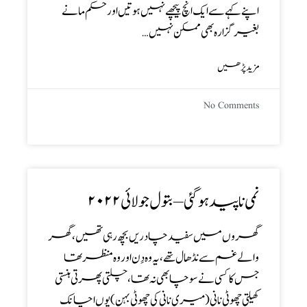
اپنے کہے سے ایک انچ پیچھے نہیں ہوتیں اور حکم مانے
بغیر گزارہ بھی ممکن نہیں…
مزید پڑھیں
No Comments
نمی ناپید ہو گئی – بتول جولائی۲۰۲۲
گھروں میں سفید چادریں بچھ رہی تھیں،گھر
والے غم سے نڈھال تھے،یہ وہ دِن اور وہ منظر تھا
جس کا کسی نے سوچا بھی نہ تھا،چلتی پھرتی ہنستی
کھیلتی چھوٹی نانی(میری نانی کی چھوٹی بہن) یوں اچانک