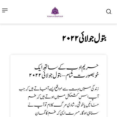
۲۰۲۲ بتول جولائی
حریم ادب کے ساتھ ایک
خوبصورت شام – بتول جولائی۲۰۲۲
زندگی میں بہت سے مواقع ایسےآجاتے ہیں کہ جب
آپ اس کشمکش میں ہوتےہیں کہ غم
منائیں یا خوشی۔شادی مرگ کا نام تو آپ نے
سناہی ہوگا۔مسرت ایسی کہ غم کا گمان