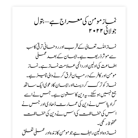
نماز مومن کی معراج ہے – بتول
جولائی۲۰۲۲
نماز اللہ تعالی کے قرب اور روحانی ترقی کا سب
سے موثر ذریعہ ہے۔ ایمان کے بعد عملی
اطاعت کی اولین اور دائمی علامت نماز ہے۔نماز
مومن اور کافر کے درمیان فرق کرنے والی چیز ہے۔
نماز کو ترک کردینا اور ایمان کا دعوی ایک ساتھ
جمع نہیں ہو سکتے۔ یہ دین کا ستون ہے۔ جس نے اسے
گرا دیا اس نے دین کی عمارت ڈھا دی اور جس نے
اس کی حفاظت کی اس نے دین کی حفاظت
محفوظ رکھی۔
نماز وہ اولین رابطہ ہے جو مومن کا زندہ اور عملی تعلق