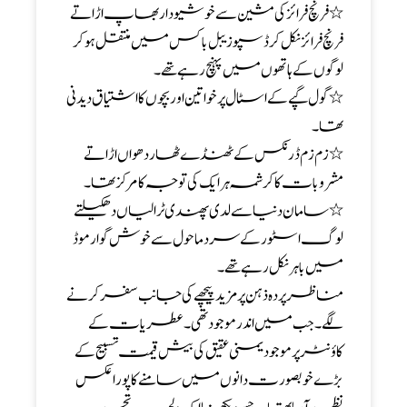
٭ فرنچ فرائز کی مشین سے خوشبو دار بھاپ اڑاتے
فرنچ فرائز نکل کر ڈسپوزیبل باکس میں منتقل ہو کر
لوگوں کے ہاتھوں میں پہنچ رہے تھے۔
٭ گول گپے کے اسٹال پر خواتین اور بچوں کا اشتیاق دید نی
تھا۔
٭ زم زم ڈرنکس کے ٹھنڈے ٹھار دھواں اڑاتے
مشروبات کا کرشمہ ہر ایک کی توجہ کا مرکز تھا۔
٭ سامان دنیا سے لدی پھندی ٹرالیاں دھکیلتے
لوگ اسٹور کے سرد ماحول سے خوش گوار موڈ
میں باہر نکل رہے تھے۔
مناظر پردہ ذہن پرمزید پیچھے کی جانب سفر کرنے
لگے۔جب میں اندر موجود تھی۔ عطریات کے
کاؤنٹر پر موجود یمنی عقیق کی بیش قیمت تسبیح کے
بڑے خوبصورت دانوں میں سامنے کا پورا عکس