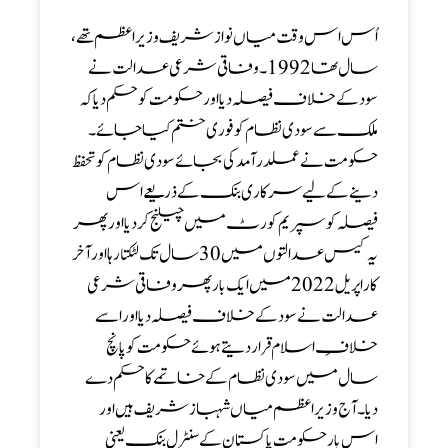
اُس اس وقت میاں نواز شریف وزیراعظم تھے،
سال تھا1992۔ وفاقی شرعی عدالت نے
سود کے خلاف فیصلہ دیا اور حکومت کو حکم دیا کہ
ملک سے سودی نظام کو فوری ختم کیا جائے۔
حکومت نے عملدرآمد کی بجائے سودی نظام کو تحفظ
دینے کے لیے سرکاری بنک کے ذریعے اس
فیصلہ کو سپریم کورٹ میں چیلنج کر دیا اور پھر
یہ کیس عدالتوں میں 30 سال تک لٹکتا رہا اور آخر
کار اپریل2022 میں ایک بار پھر وفاقی شرعی
عدالت نے سود کے خلاف فیصلہ دیا اور اسے
خلافِ اسلام قرار دیتے ہوئے حکومت کو پانچ
سال میں سودی نظام کے خاتمے کا حکم دے
دیا۔آج وزیراعظم میاں شہباز شریف ہیں اور
اس بار حکومت پاکستان کے سنٹرل بنک یعنی