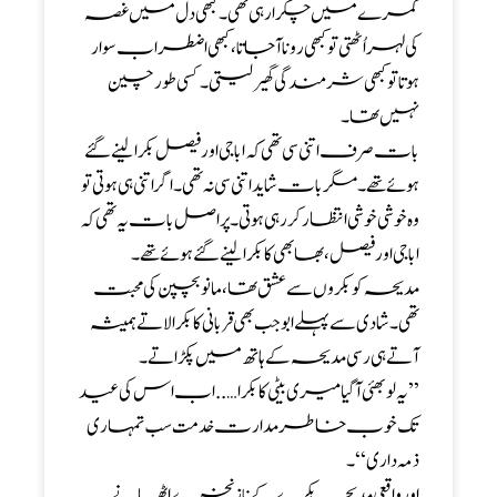
کمرے میں چکرا رہی تھی۔ کبھی دل میں غصہ
کی لہر اُٹھتی توکبھی رونا آجاتا ،کبھی اضطراب سوار
ہوتا تو کبھی شرمندگی گھیر لیتی۔ کسی طور چین
نہیں تھا ۔
بات صرف اتنی سی تھی کہ اباجی اور فیصل بکرا لینے گئے
ہوئے تھے۔ مگر بات شاید اتنی سی نہ تھی۔ اگر اتنی ہی ہوتی تو
وہ خوشی خوشی انتظار کر رہی ہوتی ۔پر اصل بات یہ تھی کہ
ابا جی اور فیصل ،بھابھی کا بکرا لینے گئے ہوئے تھے ۔
مدیحہ کو بکروں سے عشق تھا، مانو بچپن کی محبت
تھی ۔شادی سے پہلے ابو جب بھی قربانی کا بکرا لاتے ہمیشہ
آتے ہی رسی مدیحہ کے ہاتھ میں پکڑاتے۔
’’یہ لو بھئی آگیا میری بیٹی کا بکرا …..اب اس کی عید
تک خوب خاطر مدارت خدمت سب تمہاری
ذمہ داری‘‘۔
اور واقعی مدیحہ بکرے کے ناز نخرے اٹھانے