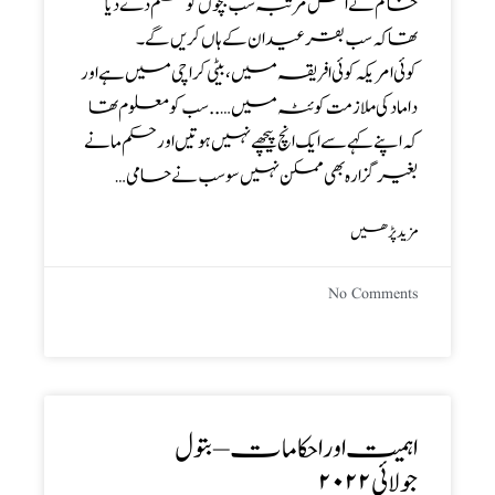
خانم نے اس مرتبہ سب بچوں کو حکم دے دیا
تھا کہ سب بقرعید ان کے ہاں کریں گے ۔
کوئی امریکہ کوئی افریقہ میں ،بیٹی کراچی میں ہے اور
داماد کی ملازمت کوئٹہ میں …..سب کو معلوم تھا
کہ اپنے کہے سے ایک انچ پیچھے نہیں ہوتیں اور حکم مانے
بغیر گزارہ بھی ممکن نہیں سو سب نے حامی…
مزید پڑھیں
No Comments
اہمیت اوراحکامات – بتول
جولائی۲۰۲۲