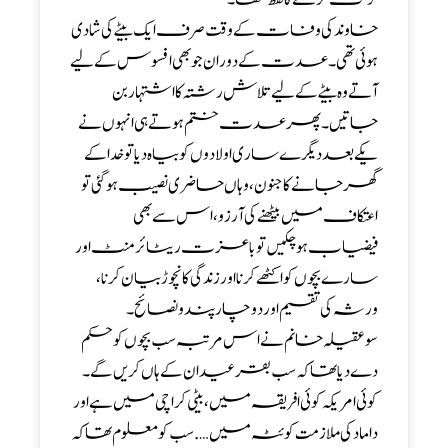
خاوند کی وفات کے وقت صرف ایک بیٹے کی شادی
ہوئی تھی ۔ عدت کے دوران جو بھی افسوس کے لیے
آتے وہ بیٹے کے لیےتلاش رشتہ کا اشتہار بن
جاتیں ۔ پھرعدت ختم ہوتے ہی انہوں نے
یکے بعد دیگرے ساری اولادوں کو بیاہ دیا تو خدا کے
گھر جانے کا جنون ،وہاں حاضری نصیب ہو گئی تو
اعتکاف میں بیٹھنے کی آرزو ،اس سے بھی
فیضیاب ہو چکیں تو باعزت ریٹائرمنٹ اور
سارے بچوں کو اکٹھے کرنا اور زندگی کا نچوڑ بیان کرنا،
ورثہ کی تقسیم اور دو چار پندو نصائح ۔
سوعقیلہ خانم نے اس مرتبہ سب بچوں کو حکم
دے دیا تھا کہ سب بقرعید ان کے ہاں کریں گے ۔
کوئی امریکہ کوئی افریقہ میں ،بیٹی کراچی میں ہے اور
داماد کی ملازمت کوئٹہ میں ….سب کو معلوم تھا کہ