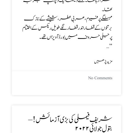
نظر آرہا تھا۔جسے دیکھنا ایک دلچسپ تجربہ
تھا ۔
مہنگے پرفیوم، عربی عطر، شیشے کے نازک
برتنوں کے قطار اندر قطار لگے طویل ریکس کے اختتام
پر جلی حروف میں بورڈ آویزاں تھے۔
’’…
مزید پڑھیں
No Comments
شریف فیملی کی بڑی آزمائش! –
بتول جولائی۲۰۲۲