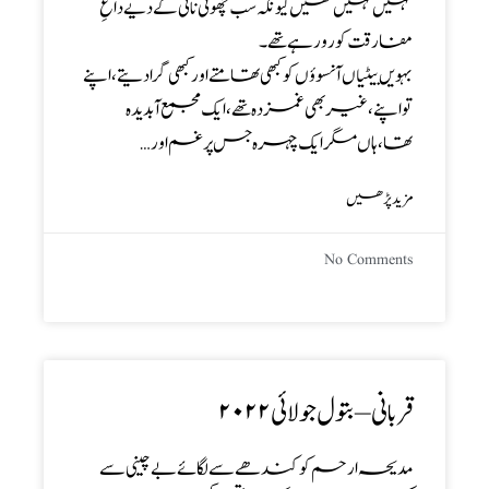
کہیں نہیں تھیں کیونکہ سب چھوٹی نانی کے دیے داغِ
مفارقت کو رو رہے تھے۔
بہویں بیٹیاں آنسوؤں کو کبھی تھامتے اور کبھی گرادیتے،اپنے
تو اپنے،غیر بھی غمزدہ تھے،ایک مجمع آبدیدہ
تھا،ہاں مگر ایک چہرہ جس پر غم اور…
مزید پڑھیں
No Comments
قربانی – بتول جولائی۲۰۲۲
مدیحہ ارحم کو کندھے سے لگائے بے چینی سے