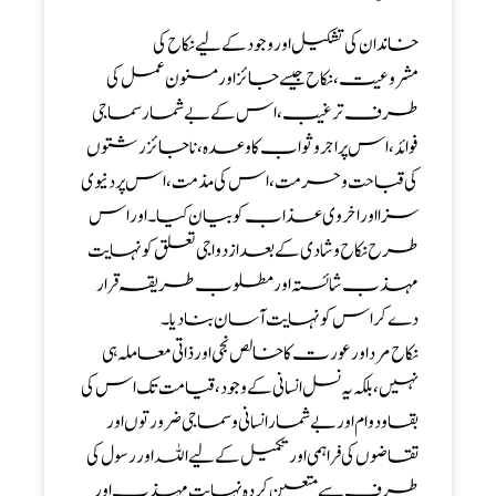
خاندان کی تشکیل اور وجود کے لیے نکاح کی
مشروعیت، نکاح جیسے جائز اور مسنون عمل کی
طرف ترغیب، اس کے بے شمار سماجی
فوائد، اس پر اجر و ثواب کا وعدہ، ناجائز رشتوں
کی قباحت و حرمت، اس کی مذمت، اس پر دنیوی
سزا اور اخروی عذاب کو بیان کیا۔ اوراس
طرح نکاح و شادی کے بعد ازدواجی تعلق کو نہایت
مہذب شائستہ اور مطلوب طریقہ قرار
دے کر اس کو نہایت آسان بنادیا۔
نکاح مرد اور عورت کا خالص نجی اور ذاتی معاملہ ہی
نہیں، بلکہ یہ نسل انسانی کے وجود، قیامت تک اس کی
بقا و دوام اور بے شمار انسانی وسماجی ضرورتوں اور
تقاضوں کی فراہمی اور تکمیل کے لیے اللہ اور رسول کی
طرف سے متعین کردہ نہایت مہذب اور