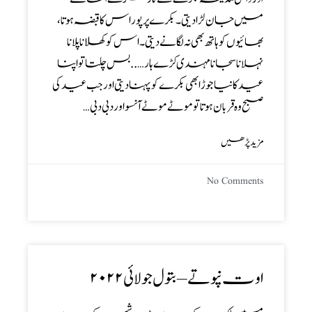
میں جان لڑا دیتی ۔ بکرے پر پورا س کا قبضہ ہوتا،
بھائیوں کو ہاتھ بھی نہ لگانے دیتی۔ اس کو کھلانا پلانا
نہلانا سجانا مہندی کڑے ہار …..بس چلتا تواپنا
عید کا نیا جوڑا بھی بکرے کو پہنا دیتی اور جب عید کی
صبح وہ قربان ہوتا تو موٹے موٹے آنسو اور دبی دبی…
مزید پڑھیں
No Comments
اوت نپوتے – بتول جولائی۲۰۲۲