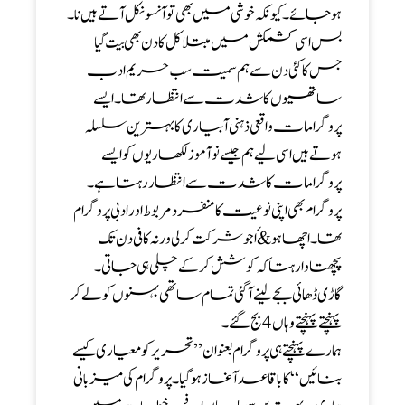
ہوجائے۔کیونکہ خوشی میں بھی توآنسو نکل آتے ہیں نا۔
بس اسی کشمکش میں مبتلا کل کا دن بھی بیت گیا
جس کا کئی دن سےہم سمیت سب حریم ادب
ساتھیوں کا شدت سے انتظار تھا۔ایسے
پروگرامات واقعی ذہنی آبیاری کا بہترین سلسلہ
ہوتے ہیں اسی لیے ہم جیسے نوآموز لکھاریوں کو ایسے
پروگرامات کا شدت سے انتظار رہتاہے۔
پروگرام بھی اپنی نوعیت کا منفرد مربوط اور ادبی پروگرام
تھا۔اچھا ہو&ٔا جو شرکت کرلی ورنہ کافی دن تک
پچھتاوا رہتا کہ کوشش کرکے چلی ہی جاتی۔
گاڑی ڈھائی بجے لینے آگئی تمام ساتھی بہنوں کو لے کر
پہنچتے پہنچتے وہاں 4 بج گئے۔
ہمارے پہنچتے ہی پروگرام بعنوان ’’تحریر کو معیاری کیسے
بنائیں‘‘ کا باقاعد آغاز ہوگیا۔پروگرام کی میزبانی