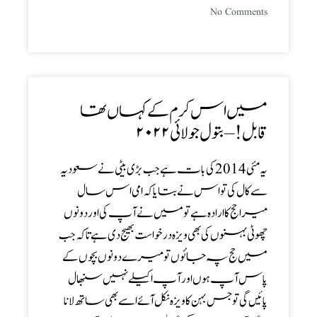
No Comments
میں اس کرم کے کہاں تھا
قابل! – بتول جولائی۲۰۲۲
یہ مئی 2014 کی بات ہےجب بڑی بیٹی نے سعودیہ
سے کال کی تو اس نے بتایا کہ امی اس سال
میرا حج کا ارادہ ہےتو میں نے آپ کی اور دونوں
چھوٹی بہنوں کی بھی ویزہ درخواست بھیج دی ہےتا کہ جب
میں حج پہ جائوں تو میرے دونوں بچوں کے
پاس آپ ہوں اور آپ اکیلے نہیں سنبھال
پائیں گی تو جس بہن کا ویزہ نکل آئے اسے بھی ساتھ لانا