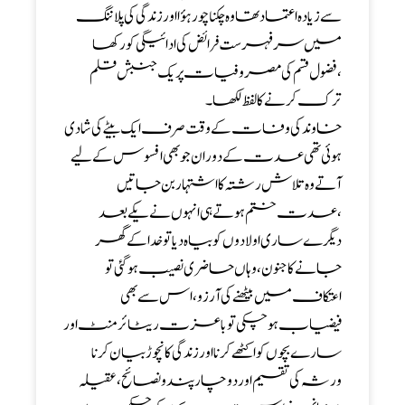
سے زیادہ اعتماد تھا وہ چکنا چور ہؤا اور زندگی کی پلاننگ
میں سر فہرست فرائض کی ادائیگی کو رکھا
،فضول قسم کی مصروفیات پر یک جنبش قلم
ترک کرنے کا لفظ لکھا ۔
خاوند کی وفات کے وقت صرف ایک بیٹے کی شادی
ہوئی تھی عدت کے دوران جو بھی افسوس کے لیے
آتے وہ تلاش رشتہ کا اشتہار بن جاتیں
،عدت ختم ہوتے ہی انہوں نے یکے بعد
دیگرے ساری اولادوں کو بیاہ دیا تو خدا کے گھر
جانے کا جنون ،وہاں حاضری نصیب ہو گئی تو
اعتکاف میں بیٹھنے کی آرزو ،اس سے بھی
فیضیاب ہو چکی تو باعزت ریٹائرمنٹ اور
سارے بچوں کو اکٹھے کرنا اور زندگی کا نچوڑ بیان کرنا
ورثہ کی تقسیم اور دو چار پندو نصائح ،عقیلہ