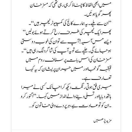
میں ابھی الفاظ کا چناؤ کر ہی رہی تھی کہ مسز خان
پھر گویا ہوئیں۔
’’ان سے ملیے ۔ یہ ہمارے کالج کی کمپیوٹر ٹیچر ہیں‘‘۔
پھر ایک ٹیچر کی طرف رخ کرتے ہوئے بولیں ’’
ویسے مس آسیہ ! آپ سے تو ان کی خوب دوستی
ہو جائے گی۔ حلیے سے تو یہ آپ کی شاگرد لگ رہی ہیں ‘‘۔
مسز خان کی اس بات پر سٹاف روم میں
قہقہہ گونجا اور میں حیران پریشان کہ یہ کیسا
تعارف ہے۔
میری فق ہوتی رنگت دیکھ کر اچانک کسی نے میرا
ہاتھ دبایا اور تسلی دینے والے انداز میں کہا۔ ’’ اگنور کرو
۔ ان کو تو عادت ہے ، ہر پردے والی خاتون کو…
مزید پڑھیں