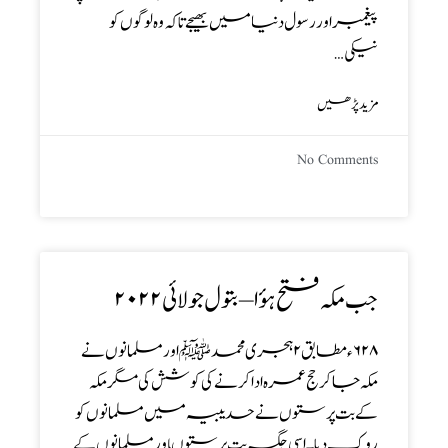
پیغمبر اور رسول دنیا میں بھیجے تاکہ وہ لوگوں کو
نیکی…
مزید پڑھیں
No Comments
جب مکہ فتح ہؤا – بتول جولائی۲۰۲۲
۶۲۸ء مطابق ۲ ہجری محمدﷺ اور مسلمانوں نے
مکہ جا کر حج عمرہ ادا کرنے کی کوشش کی مگر مکہ
کے بت پرستوں نے حدیبیہ میں مسلمانوں کو
روک دیا۔ اسی جگہ بت پرستوںاور مسلمانوں کے