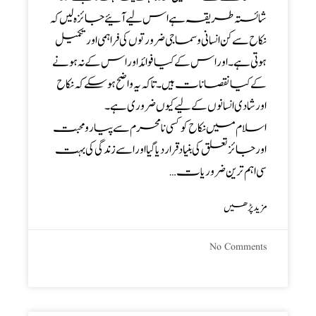
شائستہ طریقہ ہے اس لیے آئیے جائزہ لیں کہ
نکاح سے کن انسانی و سماجی ضرورتوں کی فراہمی اور تکمیل
ہوتی ہے۔ اور اس کے کیا فوائد اور اس کے نہ ہونے
کے کیا نقصانات ہیں۔تاکہ یہ واضح ہو سکے کہ نکاح
اور شادی انسانوں کے لیے کیوں ضروری ہے۔
اسلام میں نکاح کوکسی نا محرم سے پیار و محبت
اور جائز تعلق کی بنیاد قرار دیا گیا اور اسے زندگی کی بہت
سی اہم ترین ضروریات…
مزید پڑھیں
No Comments