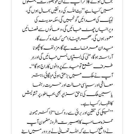
بحال ہونے کا ذکر آپ نے ان خوبصورت جملوں
میں کیا ہے ’’ بیت اللہ کی رونقیں بحال ہوں گی ،
لبیک کی صدائیں گونجیں گی ، مکہ مدینہ کی
ویرانیاں چھٹ جائیں گی ، دعائوں سے فضائیں
معمور ہوں گی ،صحرا اپنا دامن کشادہ کرے گا ،
میدان عرفات سجے گا ، مزدلفہ کا بچھونا
آراستہ ہوگا ، منیٰ کی بستیاں بس جائیں گی اور ہر
طرف شمع توحید کے پروانوں کا راج ہوگا ‘‘۔
آپ نے ملک میں بڑھتی ہوئی مہنگائی ، ابتر
معاشی اور سیاسی حالت اور حریت رہنما
یاسین ملک کی نا حق سزا پر بھی بجا طور پر تشویش
کا اظہار کیا ہے۔
’’ نیکی کی تلقین اور برائی سے روکنا ‘‘ ڈاکٹر میمونہ
حمزہ صاحبہ کا بصیرت افروز مضمون آپ
نے واضح کیا ہے کہ اللہ تعالیٰ نے ہر دور میں اپنے