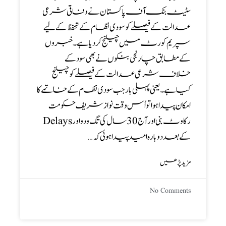
سٹیٹ بنک آف پاکستان نے وفاقی شرعی
عدالت کے فیصلے کو سودی نظام کے تحفظ کے لیے
سپریم کورٹ میں چیلنج کر دیاہے ۔ خبروں
کے مطابق چار نجی بنکوں نے بھی سود کے
خلاف شرعی عدالت کے فیصلے کو چیلنج
کیاہے۔ یعنی پہلی بار جب سودی نظام کے خاتمے کا
امکان پیدا ہوا تو اُس وقت نواز شریف حکومت
رکاوٹ بنی اور آج 30 سال کی تگ و دو اور Delays
کے بعد دوبارہ امید پیدا ہوئی کہ…
مزید پڑھیں
No Comments