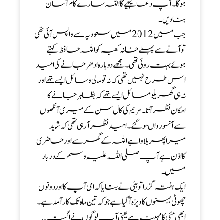
ہوگا۔آپ دعا کیجیے گا اللہ سارے کام آسان
بنا دیں۔
جب میں 2012 میں سعودیہ سے واپس آئی تھی
تو آنے سے پہلے خانہ کعبہ کو اللہ حافظ کہتے
ہوئے بہت روئی تھی۔ مجھےدوبارہ ادھر جانے کی امید
اس طرح نہیں تھی کہ نہ تو مالی وسائل ایسے تھےاور
نہ ہی گھریلو مسائل ایسے تھےکہ بظاہر جانے کا
امکان نظر آتا۔مریم کی کال سن کے میری آنکھوں
سے آنسو رواںہو گئے۔ امید نظر آرہی تھی کہ شاید
میرا پھر بلاواہےاللہ کے گھر سے اور حاضری
کا اذن ہےآپ صلی اللہ علیہ وسلم کے دربار
میں۔
ایک ہفتہ گزرا تو بیٹی نے بتایا کہ امی آپ کا اور دونوں
چھوٹی بہنوں کا ویزہ آگیا ہےجو کہ تین ماہ تک کار آمد ہے۔
ابھی مئی کا مہینہ ہےیعنی آپ لوگوں نےاگست…