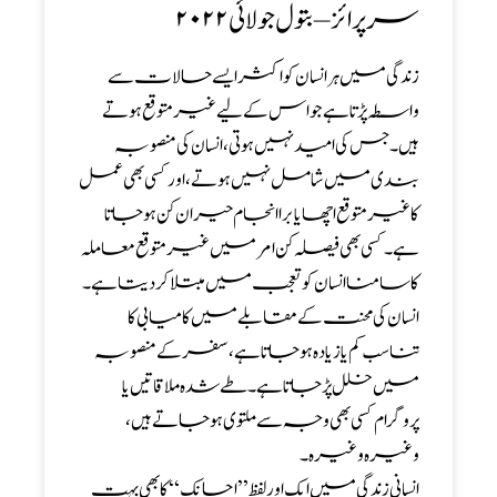
سرپرائز – بتول جولائی۲۰۲۲
زندگی میں ہر انسان کو اکثر ایسے حالات سے
واسطہ پڑتا ہے جو اس کے لیے غیر متوقع ہوتے
ہیں۔ جس کی امید نہیں ہوتی، انسان کی منصوبہ
بندی میں شامل نہیں ہوتے، اور کسی بھی عمل
کا غیر متوقع اچھا یا برا انجام حیران کن ہو جاتا
ہے۔ کسی بھی فیصلہ کن امر میں غیر متوقع معاملہ
کا سامنا انسان کو تعجب میں مبتلا کر دیتا ہے۔
انسان کی محنت کے مقابلے میں کامیابی کا
تناسب کم یا زیادہ ہو جاتا ہے، سفر کے منصوبہ
میں خلل پڑجاتا ہے۔ طے شدہ ملاقاتیں یا
پروگرام کسی بھی وجہ سے ملتوی ہو جاتے ہیں،
وغیرہ وغیرہ۔
انسانی زندگی میں ایک اور لفظ’’اچانک‘‘ کا بھی بہت