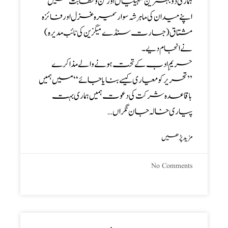
ہماری دو بہترین سہیلیاں اور فن و خطابت میں
اپنے میدان کی ماہر شہ سوار سمیرہ غزل اور فائزہ
مشتاق (جسارت سنڈے میگزین کی نائب مدیرہ)
نے انجام دیے۔
حریمِ ادب کے تحت ہونے والے مذاکرے
’’تحریر کو معیاری کیسے بنایا جائے‘‘ میں ہمیں
باقاعدہ شرکت کی دعوت ہمیں ہماری بہت
پیاری خالہ جان نگراں…
مزید پڑھیں
No Comments