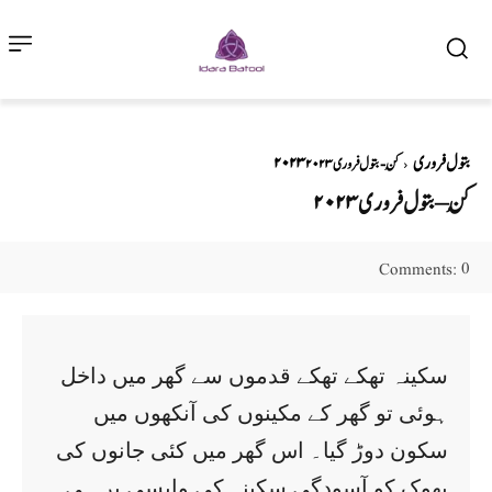
۲۰۲۳ بتول فروری
کُن - بتول فروری ۲۰۲۳
کُن – بتول فروری ۲۰۲۳
0
Comments:
سکینہ تھکے تھکے قدموں سے گھر میں داخل
ہوئی تو گھر کے مکینوں کی آنکھوں میں
سکون دوڑ گیا۔ اس گھر میں کئی جانوں کی
بھوک کو آسودگی سکینہ کی واپسی پر ہی