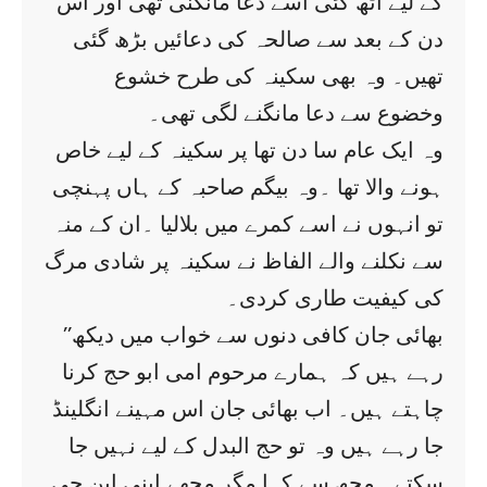
کے لیے اٹھ گئی اسے دعا مانگنی تھی اور اس
دن کے بعد سے صالحہ کی دعائیں بڑھ گئی
تھیں۔ وہ بھی سکینہ کی طرح خشوع
وخضوع سے دعا مانگنے لگی تھی۔
وہ ایک عام سا دن تھا پر سکینہ کے لیے خاص
ہونے والا تھا ۔وہ بیگم صاحبہ کے ہاں پہنچی
تو انہوں نے اسے کمرے میں بلالیا ۔ان کے منہ
سے نکلنے والے الفاظ نے سکینہ پر شادی مرگ
کی کیفیت طاری کردی۔
’’بھائی جان کافی دنوں سے خواب میں دیکھ
رہے ہیں کہ ہمارے مرحوم امی ابو حج کرنا
چاہتے ہیں۔ اب بھائی جان اس مہینے انگلینڈ
جا رہے ہیں وہ تو حج البدل کے لیے نہیں جا
سکتے۔ مجھ سے کہا مگر مجھے اپنی این جی