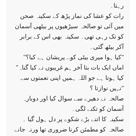
رہتا۔
رات کو عشا کی نماز پڑھ کے سکینہ صحن
میں آئی تو صالحہ سیڑھیوں پر بیٹھی آسمان
کو تک رہی تھی۔ سکینہ بھی اس کے برابر
آکر بیٹھ گئی۔
’’کیا ہوا میری بیٹی کو… پریشان ہے کیا؟‘‘
’’اماں ایک بات بتا آخر ہم غریبوں نے کیا گناہ
کیا ہوتا ہے جو اللہ ہمیں اپنی نعمتوں سے
نہیں نوازتا ؟‘‘
صالحہ نے دھیرے سے سوال کیا اور دوبارہ
آسمان کو تکنے لگی۔
سکینہ کا اتنے بڑے شکوے پر دل ہول گیا ۔
صالحہ کو مطمئن کرنا ضروری تھا ورنہ جانے