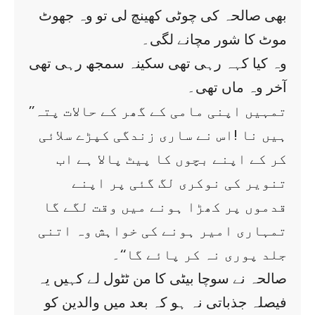
بھی صالحہ کی چوٹی کھینچ لی تو وہ جھوٹ
موٹ کا شور مچانے لگی۔
وہ کیا کہہ رہی تھی سکینہ سمجھ رہی تھی
آخر وہ ماں تھی۔
’’تمہیں اپنی مامی کے گھر کے حالات پتہ
ہیں نا !اس نے ساری زندگی کپڑے سلائی
کر کے اپنے بچوں کا پیٹ پالا ہے اب
تنویر کی نوکری لگ گئی پر اپنے
قدموں پر کھڑا ہونے میں وقت لگے گا
تمہاری امیر ہونے کی خواہش وہ اتنی
جلد پوری نہ کر پائے گا‘‘۔
صالحہ نے سوچا بیٹی کا من ٹٹول لے کہیں یہ
فیصلہ جذباتی نہ ہو کہ بعد میں والدین کو