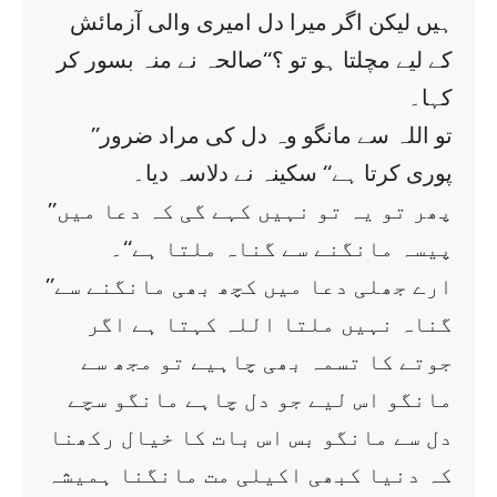
ہیں لیکن اگر میرا دل امیری والی آزمائش
کے لیے مچلتا ہو تو ؟‘‘صالحہ نے منہ بسور کر
کہا۔
’’تو اللہ سے مانگو وہ دل کی مراد ضرور
پوری کرتا ہے‘‘ سکینہ نے دلاسہ دیا۔
’’پھر تو یہ تو نہیں کہے گی کہ دعا میں
پیسہ مانگنے سے گناہ ملتا ہے‘‘۔
’’ارے جھلی دعا میں کچھ بھی مانگنے سے
گناہ نہیں ملتا اللہ کہتا ہے اگر
جوتے کا تسمہ بھی چاہیے تو مجھ سے
مانگو اس لیے جو دل چاہے مانگو سچے
دل سے مانگو بس اس بات کا خیال رکھنا
کہ دنیا کبھی اکیلی مت مانگنا ہمیشہ