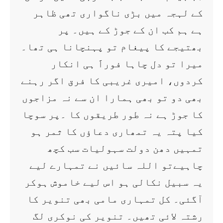
کے لہجہ میں بڑی ناگواری تھی ظاہر
ہے ہم کب ان کے جوڑ کے ہیں۔ پر
بھتیجے کا پیغام تو پہنچانا ہی تھا۔
میرا تو دل چاہا فوراََ ہی انکار
کردوں، امیری غریبی کا فرق اگر رہنے
بھی دو تو بھی ہمارا ان سے نہ مزاجوں
کا جوڑ ہے نہ طور طریقوں کا ۔پر سوچا
کیا پتہ یہ تمھاری دعاؤں کا ثمر ہو
تمہیں دھن دولت سہولیات سب کچھ
چاہیےتو اللہ سائیں نے تمہارے لیے
یہ سبیل نکالی ہو اس لیے خاموش ہوکر
آگئی۔ کل تمہاری مامی بھی تنویر کا
رشتہ لائی تھیں۔ تنویر کی نوکری لگ