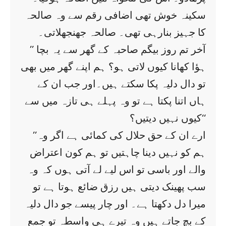
سکینہ خوش تھی اضافی رقم سے وہ صالحہ
کا جہیز بنارہی تھی۔ صالحہ جھنجھلاتی۔
’’ آخر تم روز بیگم صاحبہ کے گھر سے یہ بچا
ہؤا کھانا کیوں لاتی ہو؟ ہم اپنے گھر میں بھی
تو دال دلیہ پکا سکتے ہیں۔اور جب ان کے
ہاں اتنا پکتا ہے تو وہ پہلے ہی تازہ میں سے
کیوں نہیں دیتیں؟‘‘
’’ارے ان کے حق حلال کی کمائی ہے اگر وہ
ہم کو نہیں دینا چاہتیں تو ہم کون اعتراض
والے اور باسی تو اس لیے لے آتی ہوں کہ وہ
سب پھینک دیتی ہیں رزق ضائع ہوتا ہے تو
میرا دل دکھتا ہے۔ اور چار پیسے جو دال دلیہ
کے بچ جاتے ہیں وہ تیرے ہی واسطہ تو جمع