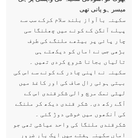
میسر ہو پاتی تھی
سکینہ باآواز بلند سلام کرکے سب سے
پہلے آنگن کے کونے میں چھلنگا سی
چار پائی پر بیٹھے ملنگے کی طرف
بڑھی جس نے اماں کو دیکھتے ہی
تالیاں بجانا شروع کردی تھیں ۔
سکینہ نے اپنی چادر کے کونے سے اس کی
بہتی ہوئی رال صاف کی اور کاغذ میں
لپٹی نمک مرچ والی شکرقندی اس کے
آگے رکھ دی۔ شکر قندی دیکھ کر ملنگے
کی آنکھوں میں خوشی دوڑ گئی ۔
شکرقندی ملنگا کی واحد عیاشی تھی جو
اماں سکینہ ہفتے میں ایک بار ضرور