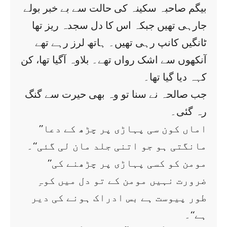
بیگم صاحبہ سکینہ کی حالت سے بے خبر بولے
جارہی تھیں جبکہ اس کا دل سجدہ ریز تھا
ٹانگیں کانپ رہی تھیں۔ ہاتھ لرز رہے تھے
آنکھوں سے اشک رواں تھے۔ بلاوہ آگیا تھا، کن
کہہ دیا گیا تھا۔
جب صالحہ نے سنا تو وہ بھی حیرت سے گنگ
رہ گئی۔
’’اماں کون سی پہاڑی پر چڑھ کے دعا
مانگتی ہو جو اتنی جلد مان لی گئی‘‘۔
’’مومن کو کسی پہاڑی پر چڑھنے کی
ضرورت نہیں مومن کے تو دل میں کوہِ
طور پیوست ہے بس ادراک ہونے کی دیر
ہے‘‘۔