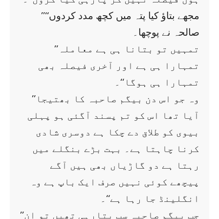
’’مجھے بتاؤ کیا پتہ میں کچھ مدد کردوں‘‘
صالحہ نے پوچھا۔
’’تمہیں تو بتانا ہی ہے معاملہ
تمہارا ہی ہے اور آخری فیصلہ بھی
تمہارا ہی ہوگا‘‘۔
’’وہ جو اس دن بیگم صاحبہ کا بھتیجا
آیا تھا اس کو تم پسند آگئی ہو پہلی
بیوی کو طلاق دے چکا ہے دوسری شادی
کرنا چاہتا ہے۔ بہت بڑے بنگلے میں
رہتا ہے دو گاڑیاں بھی ہیں آگے
پیچھے کوئی نہیں صرف ایک باپ ہے وہ
انگلینڈ جا رہا ہے‘‘۔
’’جب بیگم صاحبہ سب بتارہی تھیں تو ان