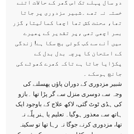
دو سال پہلے تک اس گھر کے حالات اتنے
خستہ نہ تھے ۔شبیر مزدوری پر جاتا
تھا، محنت کش تھا اچھا کمالیتا، گزر
بسر اچھی تھی ،پر تقدیر کے پھیرے
میں آنے سے کب کوئی بچ سکا ہے! زندگی
کے امتحان کا پرچہ بدل بدل کے
پکڑایا جاتا ہے تاکہ کھرے کھوٹے کی
جانچ ہوسکے ۔
شبیر مزدوری کے دوران پاؤں پھسلنے کی
وجہ سے دوسری منزل سے گر پڑا تھا ۔بازو
کی ہڈی ٹوٹ گئی، لاکھ علاج کے باوجود ایک
ہاتھ سے معذور ہوگیا۔ تعلیم یا ہنر پلّے نہ
تھا، مزدوری کرنے جوگا نہ رہا تھا تو سکینہ