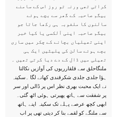
کراتی تھی ورنہ تو روز اس کے سامنے
بیگم صاحبہ کے گھر سے بچے ہوئے
سالنوں کا ملغوبہ ہی رکھا جاتا جو
بیگم صاحبہ اپنی آلکسی یا کیا خبر
اپنی تھیلیاں بچانے کے چکر میں ساری
بچے ہوئے سالن کی پلیٹیں ایک ہی
تھیلی میں ڈال کے دے دیا کرتی تھیں ۔
ملنگاحلق سے قلقارریوں کی آوازیں نکالتا
ہؤا جلدی جلدی شکرقندی کھانے لگا ۔سکینہ
نے ایک محبت بھری نظر اس پر ڈالی اور سر
پر شفقت سے ہاتھ پھیرتی ہوئی اٹھ گئی۔
ابھی کچھ عرصے پہلے تک سکینہ اپنے ہاتھ
سے ملنگے کو لقمے بنا کر دیتی تھی پر اب