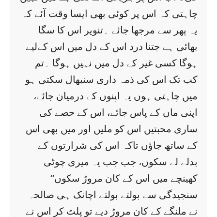
چاہتی کہ اس پر کوئی بھی ایسا وقت آئے کہ
یہ پھر سے مرجھا جائے ۔تنویر اس کا سگا
بھائی ہے جتنا درد اس کے دل میں اس کےلیے
ہوگا کسی غیر کے دل میں نہیں ہوگا ۔تم
کب تک اس کی ذمہ داری سنبھال سکتی ہو
میں چاہتی ہوں یہ اپنوں کے درمیان جائے،
اپنی ماں کے پاس جائے، اس کے حصے کی
ساری محبتیں اس کو ملیں اور میں بھی اس
کے ساتھ جاؤں تاکہ اس کی شرارتوں کے
بدلے لے سکوں، جب جب یہ میری چوٹی
کھینچے میں اس کے کان مروڑ سکوں‘‘
سنجیدگی سے بولتے بولتے اچانک ہی صالحہ
نے ملنگے کے کان مروڑ دیے تو پلٹ کر اس نے