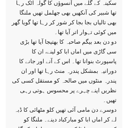
سکینہ کے گلے میں آنسوؤں کا گولہ اٹک رہا
تھا شبیر کی آنکھیں بھی جھلمل تھیں ملنگا
بھی تالیاں بجا بجا کر شور کر رہا تھا گویا گھر
میں کوئی تہوار اتر آیا تھا۔
دو دن بعد بیگم صاحبہ کا بھتیجا آیا تھا بڑی
سی گاڑی میں اماں ابا کو لینے، ان کا
پاسپورٹ بنوانا تھا۔ اس کے آنے اور جانے کا
دورانیہ بمشکل پندرہ منٹ رہا تھا اور ان
پندرہ منٹوں میں صالحہ کو مستقل کسی کی
نظریں اپنے چہرے پر محسوس ہوتی رہی
تھیں۔
دوسرے دن مامی آئی تھیں کلو مٹھائی کا ڈبہ
لے کر اماں ابا کو مبارکباد دینے۔ ملنگا کو