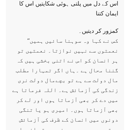
اس کے دل میں پلتی ہوئی شکایتیں اس کا
ایمان کتنا
کمزور کر دیتیں۔
’’کس نے کہا وہ سوہنا سائیں ہمیں
نعمتوں سے نہیں نوازتا۔ نعمتیں تو
ہر انسان کو اس نے اتنی بخشی ہیں کہ
گننا محال ہے ۔ہاں اگر تمہارا مطلب
مال دولت سے ہے تو بچےمال دولت نری
زندگی کی آزمائش ہے۔ اللہ فرماتا ہے
میں دے کر بھی آزماتا ہوں اور لے کر
بھی آزماتا ہوں۔ امیری ہو یا تنگی
دونوں میں انسان کے ظرف کی آزمائش
ہوتی ہے۔ ویسے بھی غریبی تو انبیا