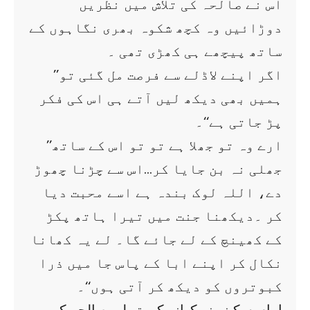
اس نے صالحہ کی تلاش میں نظریں
دوڑائیں وہ کچھ شکوہ بھری نگاہوں کے
ساتھ پیچھے ہی کھڑی تھی ۔
’’اگر اپنے لاڈلے سے فرصت مل گئی تو
ہمیں بھی دیکھ لیں آتے ہی اس کی فکر
پڑ جاتی ہے‘‘۔
’’ارے وہ تو جھلا ہے تو تو اس کے ساتھ
جھلی نہ بن جایا کر…اس سے چڑنا چھوڑ
دے، اللہ لوک بندہ ہے اسے محبت دیا
کر ۔دیکھنا جنت میں تیرا ہاتھ پکڑ
کے کھینچ کے لے جائے گا۔ لے یہ کھانا
نکال کر اپنے ابا کے پاس جا میں ذرا
کبوتروں کو دیکھ کر آتی ہوں‘‘۔