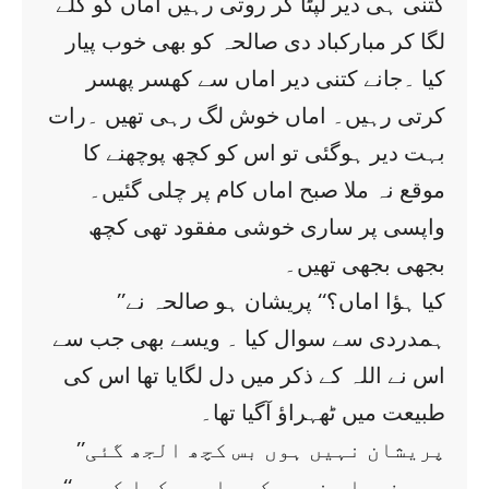
کتنی ہی دیر لپٹا کر روتی رہیں اماں کو گلے
لگا کر مبارکباد دی صالحہ کو بھی خوب پیار
کیا ۔جانے کتنی دیر اماں سے کھسر پھسر
کرتی رہیں۔ اماں خوش لگ رہی تھیں ۔رات
بہت دیر ہوگئی تو اس کو کچھ پوچھنے کا
موقع نہ ملا صبح اماں کام پر چلی گئیں۔
واپسی پر ساری خوشی مفقود تھی کچھ
بجھی بجھی تھیں۔
’’کیا ہؤا اماں؟‘‘ پریشان ہو صالحہ نے
ہمدردی سے سوال کیا ۔ ویسے بھی جب سے
اس نے اللہ کے ذکر میں دل لگایا تھا اس کی
طبیعت میں ٹھہراؤ آگیا تھا۔
’’پریشان نہیں ہوں بس کچھ الجھ گئی
ہوں فیصلہ نہیں کر پارہی کیا کروں‘‘۔