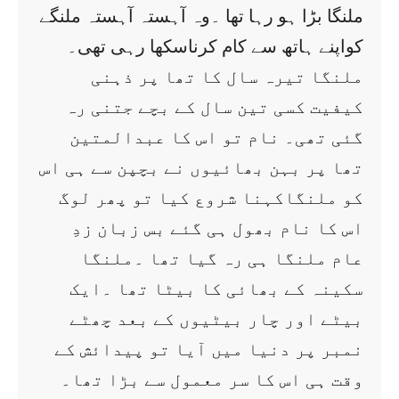
ملنگا بڑا ہو رہا تھا ۔وہ آہستہ آہستہ ملنگے
کواپنے ہاتھ سے کام کرناسکھا رہی تھی۔
ملنگا تیرہ سال کا تھا پر ذہنی
کیفیت کسی تین سال کے بچے جتنی رہ
گئی تھی۔ نام تو اس کا عبدالمتین
تھا پر بہن بھائیوں نے بچپن سے ہی اس
کو ملنگاکہنا شروع کیا تو پھر لوگ
اس کا نام بھول ہی گئے بس زبان زدِ
عام ملنگا ہی رہ گیا تھا ۔ملنگا
سکینہ کے بھائی کا بیٹا تھا ۔ایک
بیٹے اور چار بیٹیوں کے بعد چھٹے
نمبر پر دنیا میں آیا تو پیدائش کے
وقت ہی اس کا سر معمول سے بڑا تھا۔