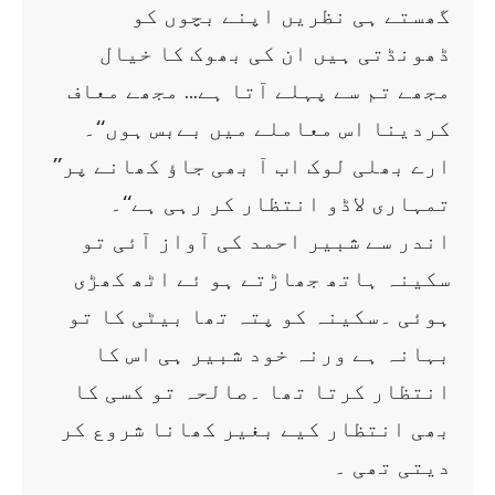
گھستے ہی نظریں اپنے بچوں کو
ڈھونڈتی ہیں ان کی بھوک کا خیال
مجھے تم سے پہلے آتا ہے… مجھے معاف
کردینا اس معاملے میں بےبس ہوں‘‘۔
’’ارے بھلی لوک اب آ بھی جاؤ کھانے پر
تمہاری لاڈو انتظار کر رہی ہے‘‘۔
اندر سے شبیر احمد کی آواز آئی تو
سکینہ ہاتھ جھاڑتے ہو ئے اٹھ کھڑی
ہوئی ۔سکینہ کو پتہ تھا بیٹی کا تو
بہانہ ہے ورنہ خود شبیر ہی اس کا
انتظار کرتا تھا ۔صالحہ تو کسی کا
بھی انتظار کیے بغیر کھانا شروع کر
دیتی تھی ۔