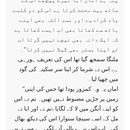
’’ پتہ ہے اماں ابا تیرے پیچھے اس کے
ساتھ بہت محنت کرتا ہے اس کو دو کلمے
یاد کرادیے اور بسم اللہ بھی اپنے
ہاتھ سے کھانا بھی اب ایسے کھاتا ہے
کہ ایک دانہ بھی نیچے نہیں گرتا اب
تو اپنا بستر بھی گیلا نہیں کرتا‘‘۔
ملنگا سمجھ گیا تھا اس کی تعریف ہورہی
ہے اس نے شرما کر اپنا سر سکینہ کی گود
میں چھپا لیا۔
’’اماں یہ وہ کمزور پودا تھا جس کی اپنی
زمین پر جڑیں مضبوط نہیں تھیں۔ تم نے اس
کو اپنے آنگن میں لا کے لگایا ،تم نے اور ابا نے
مل کے اسے سینچا سنوارا اس کی دیکھ بھال
کی۔ اب اس پر ہریالی آنے لگی ہے میں نہیں