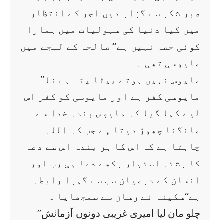
صبر شکر سے گزار دیں اجر کے انتظار
میں کیا دنیا کی سہولیات میں ہمارا
کوئی حصہ نہیں ہے‘‘ صالحہ کے لہجے میں
مایوسی تھی ۔
’’مایوس نہیں ہوتے بیٹا پتہ ہے نا
مایوسی کفر ہے اور مایوسی کو کفر اس
لیے کہا گیا کہ مایوس بندہ خدا سے
مانگنا چھوڑ دیتا ہے جب کہ اللہ
چاہتا ہے کہ اس کا ہر بندہ اس سے دعا
کا رشتہ استوار رکھے دعا ہی رب اور
انسان کے درمیان سب سے گہرا رابطہ
ہے‘‘سکینہ نے رسان سے سمجھایا ۔
’’چلو مان لیا امیری غریبی دونوں آزمائش