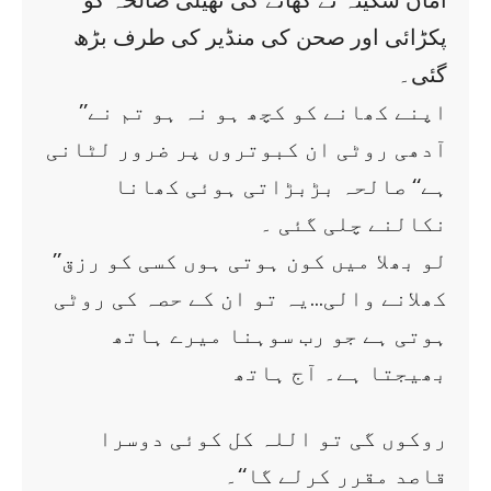
اماں سکینہ نے کھانے کی تھیلی صالحہ کو
پکڑائی اور صحن کی منڈیر کی طرف بڑھ
گئی۔
’’اپنے کھانے کو کچھ ہو نہ ہو تم نے
آدھی روٹی ان کبوتروں پر ضرور لٹانی
ہے‘‘ صالحہ بڑبڑاتی ہوئی کھانا
نکالنے چلی گئی ۔
’’لو بھلا میں کون ہوتی ہوں کسی کو رزق
کھلانے والی…یہ تو ان کے حصہ کی روٹی
ہوتی ہے جو رب سوہنا میرے ہاتھ
بھیجتا ہے۔ آج ہاتھ
روکوں گی تو اللہ کل کوئی دوسرا
قاصد مقرر کرلے گا‘‘۔