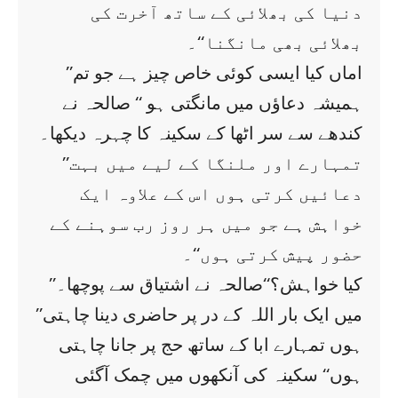
دنیا کی بھلائی کے ساتھ آخرت کی
بھلائی بھی مانگنا‘‘۔
’’اماں کیا ایسی کوئی خاص چیز ہے جو تم
ہمیشہ دعاؤں میں مانگتی ہو ‘‘ صالحہ نے
کندھے سے سر اٹھا کے سکینہ کا چہرہ دیکھا۔
’’تمہارے اور ملنگا کے لیے میں بہت
دعائیں کرتی ہوں اس کے علاوہ ایک
خواہش ہے جو میں ہر روز رب سوہنے کے
حضور پیش کرتی ہوں‘‘۔
’’کیا خواہش؟‘‘صالحہ نے اشتیاق سے پوچھا۔
’’میں ایک بار اللہ کے در پر حاضری دینا چاہتی
ہوں تمہارے ابا کے ساتھ حج پر جانا چاہتی
ہوں‘‘ سکینہ کی آنکھوں میں چمک آگئی