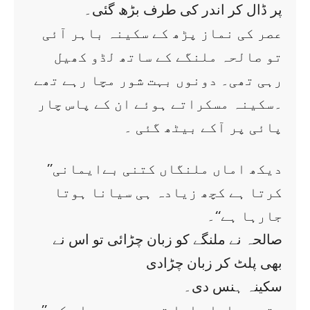
پر ڈال کر اندر کی طرف بڑھ گئی۔
عصر کی نماز پڑھ کے سکینہ باہر آئی
تو صالحہ ملنگے کے ساتھ لڈو کھیل
رہی تھی۔ دونوں بہت شور مچا رہے تھے
۔سکینہ مسکراتے ہوئے ان کے پاس چار
پائی پر آکے بیٹھ گئی ۔
’’دیکھ اماں ملنگاں کتنی بےایمانی
کرتا ہے کچھ زیادہ ہی سیانا ہوتا
جارہا ہے‘‘۔
صالحہ نے ملنگے کو زبان چڑائی تو اس نے
بھی پلٹ کر زبان چڑادی
سکینہ ہنس دی۔