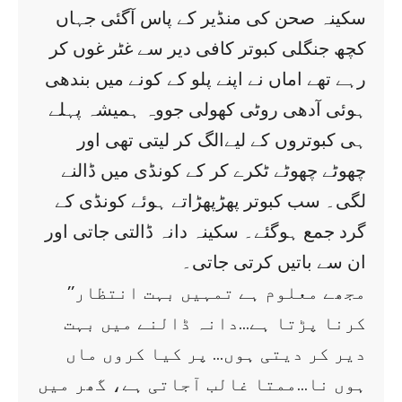
سکینہ صحن کی منڈیر کے پاس آگئی جہاں
کچھ جنگلی کبوتر کافی دیر سے غٹر غوں کر
رہے تھے اماں نے اپنے پلو کے کونے میں بندھی
ہوئی آدھی روٹی کھولی جووہ ہمیشہ پہلے
ہی کبوتروں کے لیےالگ کر لیتی تھی اور
چھوٹے چھوٹے ٹکرے کر کے کونڈی میں ڈالنے
لگی۔ سب کبوتر پھڑپھڑاتے ہوئے کونڈی کے
گرد جمع ہوگئے۔ سکینہ دانہ ڈالتی جاتی اور
ان سے باتیں کرتی جاتی۔
’’مجھے معلوم ہے تمہیں بہت انتظار
کرنا پڑتا ہے…دانہ ڈالنے میں بہت
دیر کر دیتی ہوں… پر کیا کروں ماں
ہوں نا…ممتا غالب آجاتی ہے، گھر میں