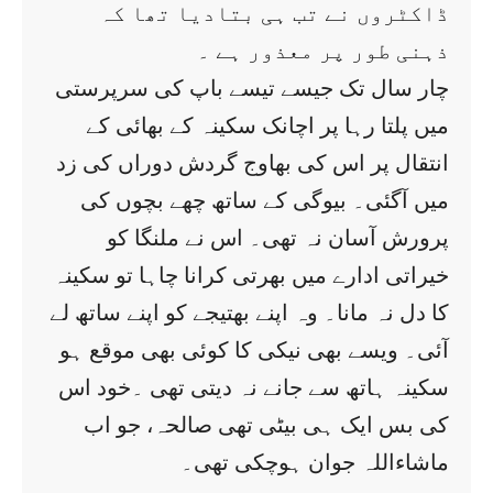
ڈاکٹروں نے تب ہی بتادیا تھا کہ
ذہنی طور پر معذور ہے ۔
چار سال تک جیسے تیسے باپ کی سرپرستی
میں پلتا رہا پر اچانک سکینہ کے بھائی کے
انتقال پر اس کی بھاوج گردش دوراں کی زد
میں آگئی۔ بیوگی کے ساتھ چھے بچوں کی
پرورش آسان نہ تھی۔ اس نے ملنگا کو
خیراتی ادارے میں بھرتی کرانا چاہا تو سکینہ
کا دل نہ مانا۔ وہ اپنے بھتیجے کو اپنے ساتھ لے
آئی۔ ویسے بھی نیکی کا کوئی بھی موقع ہو
سکینہ ہاتھ سے جانے نہ دیتی تھی ۔خود اس
کی بس ایک ہی بیٹی تھی صالحہ، جو اب
ماشاءاللہ جوان ہوچکی تھی۔