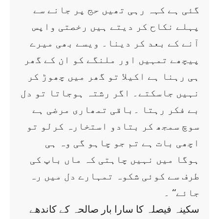
گئی ہے کہہ رہی تھیں حج پر جانے سے
پہلے نکاح کر دیتے ہیں رخصتی واپس
آنے کے بعد کر دینا۔ ویسے بھی میرے
پیچھے تمہیں اور ملنگے کو ان کے گھر
ہی رہنا ہے اکیلا تو گھر میں چھوڑ کر
نہیں جاسکتے۔ اگر رشتہ ہوجاتا تو دل
بے فکر رہتا ۔باقی تمھاری مرضی ہے
سوچ سمجھ کر بتادو استخارہ کرلو تو
اچھی بات ہے تم جو چاہو گی وہ ہی
ہوگا میں نہیں چاہتی کہ ماں باپ کی
طرف سے کوئی شکوہ تمہارے دل میں رہ
جائے‘‘ ۔
سکینہ فیصلہ کا سارا بار صالحہ کے کاندھے