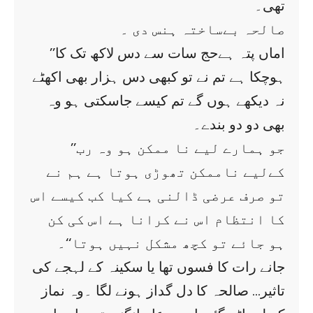
تھی۔
صالحہ بےساختہ ہنس دی ۔
’’اماں پتہ ہےحج سات سے دس لاکھ تک کا
ہوچکا ہے تم نے تو کبھی دس ہزار بھی اکھٹے
نہ دیکھے ہوں گے تم کیسے جاسکتی ہو وہ
بھی دو دو بندے۔
’’جو ہمارے لیے نا ممکن ہو وہ رب
کےلیے ناممکن تھوڑی ہوتا ہے ہم نے
تو صرف عرضی ڈالنی ہے کیا کب کیسے اس
کا انتظام اس نے کرانا ہے اس کی کن
ہو جائے تو کچھ مشکل نہیں ہوتا‘‘۔
جانے رات کا فسوں تھا یا سکینہ کے لہجے کی
تاثیر… صالحہ کا دل گداز ہونے لگا ۔وہ نماز