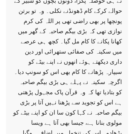
نے ہی حوصلہ پکڑا، دونوں بچوں کو شبیر کے
حوالے کرکے کام ڈھونڈنے نکلی۔ وہ تو برتن
پونچھا پر بھی راضی تھی پر اللہ کی کرم
نوازی تھی کہ بڑی بیگم صاحبہ کے گھر میں
کھانا پکانے کا کام مل گیا۔ کچھ ہی عرصے
میں سکینہ کی صفائی ستھرائی اور دین
داری دیکھتے ہوئے انھوں نے اپنے بیٹے کو
سیپارہ پڑھانے کا کام بھی اس کو سونپ دیا۔
اگرچہ سکینہ نے پہلے ہی بڑی بیگم صاحبہ
کو بتادیا تھا کہ وہ قرآن پاک مجہول پڑھتی
ہے اس کو تجوید سے پڑھنا نہیں آتا پر بڑی
بیگم صاحبہ نے کہا کون سا ان کو اپنے بیٹے کو
مولوی بنانا ہے، جیسا بھی آتا ہے ویسا
پڑھادو۔ اس کی تنخواہ میں اضافہ ہوگیا۔