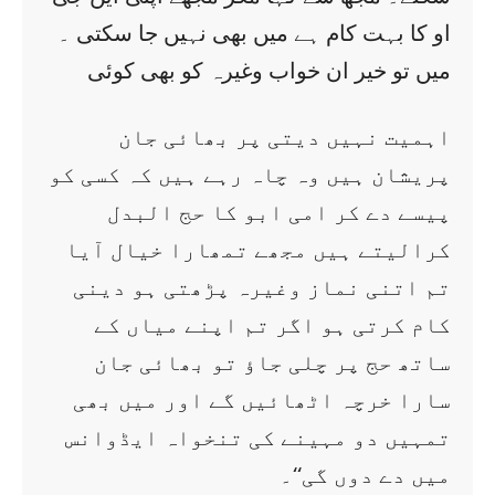
او کا بہت کام ہے میں بھی نہیں جا سکتی ۔
میں تو خیر ان خواب وغیرہ کو بھی کوئی
اہمیت نہیں دیتی پر بھائی جان
پریشان ہیں وہ چاہ رہے ہیں کہ کسی کو
پیسے دے کر امی ابو کا حج البدل
کرالیتے ہیں مجھے تمھارا خیال آیا
تم اتنی نماز وغیرہ پڑھتی ہو دینی
کام کرتی ہو اگر تم اپنے میاں کے
ساتھ حج پر چلی جاؤ تو بھائی جان
سارا خرچہ اٹھائیں گے اور میں بھی
تمہیں دو مہینے کی تنخواہ ایڈوانس
میں دے دوں گی‘‘۔