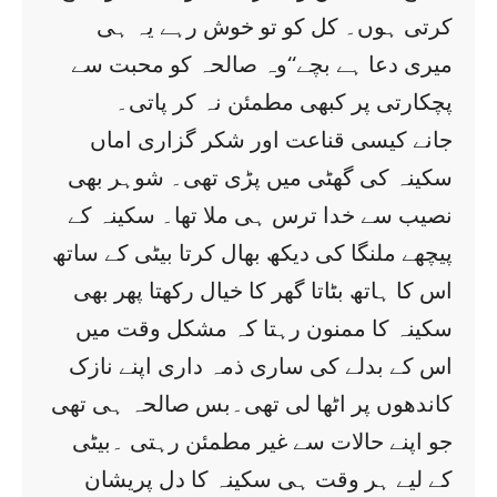
کرتی ہوں۔ کل کو تو خوش رہے یہ ہی
میری دعا ہے بچے‘‘وہ صالحہ کو محبت سے
پچکارتی پر کبھی مطمئن نہ کر پاتی۔
جانے کیسی قناعت اور شکر گزاری اماں
سکینہ کی گھٹی میں پڑی تھی۔ شوہر بھی
نصیب سے خدا ترس ہی ملا تھا۔ سکینہ کے
پیچھے ملنگا کی دیکھ بھال کرتا بیٹی کے ساتھ
اس کا ہاتھ بٹاتا گھر کا خیال رکھتا پھر بھی
سکینہ کا ممنون رہتا کہ مشکل وقت میں
اس کے بدلے کی ساری ذمہ داری اپنے نازک
کاندھوں پر اٹھا لی تھی۔بس صالحہ ہی تھی
جو اپنے حالات سے غیر مطمئن رہتی ۔بیٹی
کے لیے ہر وقت ہی سکینہ کا دل پریشان