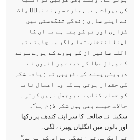
کی میراث ہے۔ ہمارے سوہنے نبیؐ پاک
نے اپنی ساری زندگی تنگدستی میں
گزاری اور تم کو پتہ ہے یہ ان کا
اپنا انتخاب تھا ،اگر وہ چاہتے تو
اللہ سائیں ان کو پورے کے پورے سونے
کے پہاڑ عطا کر دیتے پر انہوں نے
درویشی پسند کی۔غریبی تو زیادہ شکر
کی حقدار ہوتی ہے کہ وہ اعمال نامہ
کو حساب کتاب سے بوجھل نہیں کرتی۔
حالات جیسے بھی ہوں شکر لازم ہے‘‘۔
سکینہ نے صالحہ کا سر اپنے کندھے پر رکھا
اور بالوں میں انگلیاں پھیرنے لگی۔
’’تو ایک ہی تو زندگی ہے اس کو ہم بس