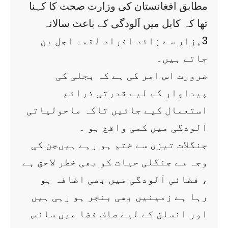
مطابق افغانستان کی وزارت صحت کا کہنا
تھا کہ کابل میں آلودگی کے باعث سالانہ
3ہزار سے زائد افراد لقمہ اجل بن
جاتے ہیں۔
ضرورت اس امر کی ہے کہ بجلی کی
پیداوار کے لیے قدرتی ذرائع
استعمال کیے جائیں تاکہ ماحولیاتی
آلودگی میں کمی واقع ہو ۔
جنگلات تیزی سے ختم ہو رہے ہیںجن کی
وجہ سے جنگلی حیات کو بھی خطر لاحق ہے
، فضائی آلودگی میں بھی اضافہ ہو
رہا ہے زمینیں بھی بنجر ہو رہی ہیں
اور انسان کے لیے صاف فضا میں سانس