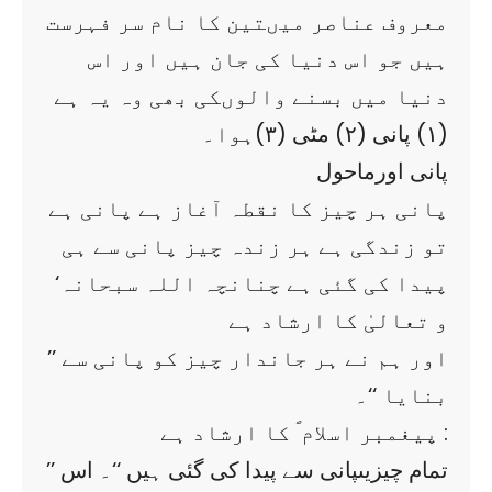
معروف عناصر میںتین کا نام سر فہرست
ہیں جو اس دنیا کی جان ہیں اور اس
دنیا میں بسنے والوںکی بھی وہ یہ ہے
(۱) پانی (۲) مٹی (۳)ہوا۔
پانی اورماحول
پانی ہر چیز کا نقطہ آغاز ہے پانی ہے
تو زندگی ہے ہر زندہ چیز پانی سے ہی
پیدا کی گئی ہے چنانچہ اللہ سبحانہ‘
و تعالیٰ کا ارشاد ہے
’’ اور ہم نے ہر جاندار چیز کو پانی سے
بنایا ‘‘۔
پیغمبر اسلام ؐ کا ارشاد ہے :
’’ تمام چیزیںپانی سے پیدا کی گئی ہیں ‘‘۔ اس