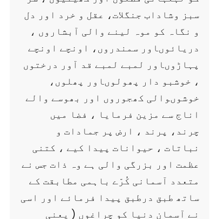
سبز وشاداب جنگلات، عقل و خرد اور دل
و نگاہ کو موہ لینے والی آبشاروں ،
دریائوںاور سمندروں، اونچے اونچے
پہاڑوںاور لمبے لمبے قد آور درختوں
، خوشبو دار پھولوںاور پھلوں،
خوشوںوالی کھجوروں اور بھوسے والے
اناج سے مزین فرمایا ، فضا میں
چرند، پرند ، ارض پر جمادات و
نباتات ، حیوانات پیدا کیے ، کتنی
عظمت اور بزرگی والی ہے وہ ذات جس نے
متعدد آسمانی کُرّے باہمی مطابقت کے
ساتھ طبق درطبق پیدا فرمائے اور اسی
نے آسمان دنیا کو چراغوں ( یعنی