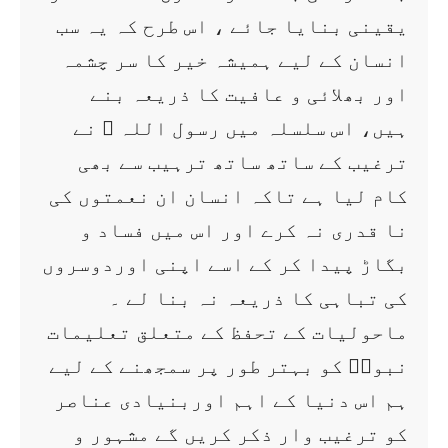
یقینی بنایا جائے ، اس طرح کہ یہ سب
انسان کے لیے ہمیشہ خیر کا سر چشمہ
اور بھلائی و عافیت کا ذریعہ بنے
ہیں، اس سلسلہ میں رسول اللہ ؐ نے
ترغیب کے ساتھ ساتھ ترہیب سے بھی
کام لیا ہے تاکہ انسان ان نعمتوں کی
نا قدری نہ کرے اور اس میں فساد و
بگاڑ پیدا کر کے اسے اپنی اوردوسروں
کی تباہی کا ذریعہ نہ بنا لے ۔
ماحولیات کے تحفظ کے متعلق تعلیمات
نبویؐ کو بہتر طور پر سمجھنے کے لیے
ہم اس دنیا کے اہم اوربنیادی عناصر
کو ترغیب وار ذکر کریں گے مشہور و