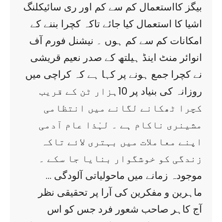
بیگز کااستعمال کم سے کم اور ری سائیکلنگ
اشیا کا استعمال کیا جائے تاکہ کچرا بننے کے
امکانات کم سے کم ہوں ۔ نیشنل فورم آف
انوائر منٹ اینڈ ہیلتھ کے صدر نعیم قریشی
نے کچرا جمع ہونے پر کہا ہے کہ کراچی میں
روزانہ کی بنیاد پر 10ہزار ٹن کے قریب
کچرا ٹھکانے لگانے میں انتظامی
مشینری ناکام ہے ۔ لہٰذا عام آدمی
اپنے معاملات میں بہتری لائے تاکہ
زندگی کو خوشگوار بنایا جا سکے ۔
موجودہ زمانے میں ماحولیاتی آلودگی …
ماہرین و مفکرین کی آرا پر تحقیقی نظر
آج کاہر صاحب شعور فرد جس کو اس