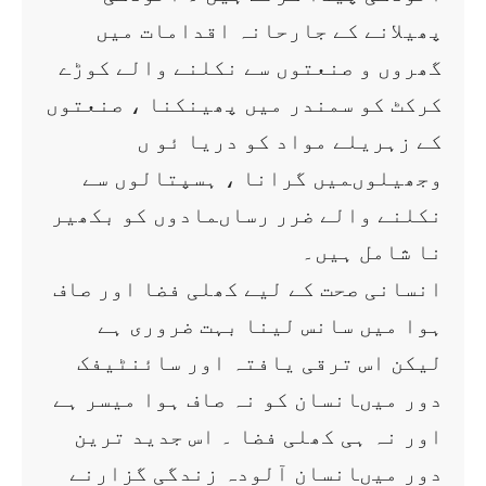
پھیلانے کے جارحانہ اقدامات میں
گھروں و صنعتوں سے نکلنے والے کوڑے
کرکٹ کو سمندر میں پھینکنا ، صنعتوں
کے زہریلے مواد کو دریا ئو ں
وجھیلوںمیں گرانا ، ہسپتالوں سے
نکلنے والے ضرر رساںمادوں کو بکھیر
نا شامل ہیں۔
انسانی صحت کے لیے کھلی فضا اور صاف
ہوا میں سانس لینا بہت ضروری ہے
لیکن اس ترقی یافتہ اور سائنٹیفک
دور میںانسان کو نہ صاف ہوا میسر ہے
اور نہ ہی کھلی فضا ۔ اس جدید ترین
دور میںانسان آلودہ زندگی گزارنے