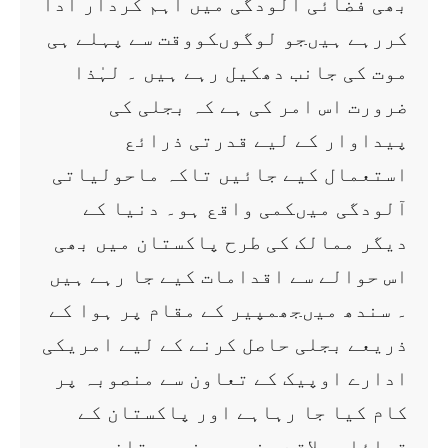
بھی فضائی آلودگی میں اہم کردار ادا
کررہے ہیںجو لوگوںکووقت سے پہلے ہی
موت کی جانب دھکیل رہے ہیں ۔ لہٰذا
ضرورت اس امر کی ہے کہ بجلی کی
پیداوار کے لیے قدرتی ذرائع
استعمال کیے جائیں تاکہ ماحولیاتی
آلودگی میںکمی واقع ہو۔ دنیا کے
دیگر ممالک کی طرح پاکستان میں بھی
اس حوالے سے اقدامات کیے جا رہے ہیں
۔ سندھ میںجھمپیر کے مقام پر ہوا کے
ذریعے بجلی حاصل کرنے کے لیے امریکی
ادارے اوپیک کے تعاون سے منصوبہ پر
کام کیا جا رہاہے اور پاکستان کے
قبائلی علاقے جنوبی وزیر ستان