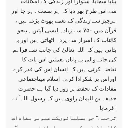
بنایا سجایا، سنوارا اور زندگی کے امکانات
سے اس طرح بھر دیا کہ ہر سمت ، ہر جا اور
ہرچیز سے زندگی کے نغمے پھوٹ پڑتے ہیں ،
قرآن میں ۷۵۰ سے زیادہ ایسی آیتیں ہیںجو
کائنات کے اسرار سے پردہ اٹھاتی ہیں اور یہ
بتاتی ہیں کہ اللہ تعالیٰ کی جانب سے فراہم
کی جانے والی بے پایاں نعمتیں اس بات کا
تقاضہ کرتی ہیں کہ انسان اس کی قدر کرے
اوراس پر شکرادا کرے۔ اسلام میںاجتماعی
مفادات کے تحفظ پر زور دیا گیا ہے حضرت
حذیفہ بن الیمان راوی ہیں کہ رسول اللہ ؐ نے
فرمایا :
ترجمہ:’’ جو مسلمانوںکے عمومی مفادات
کالحاظ نہ رکھے وہ مسلمان نہیں ہے ‘‘۔