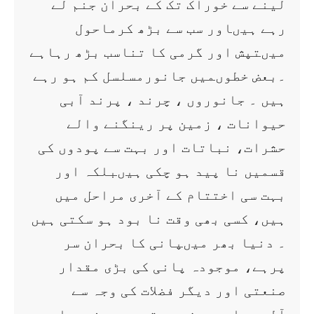
لینے سے خوراک تک کے بحران جنم لے
رہے ہیںاور سب سے بڑھ کرماحول
میںتپش اور گرمی کا تناسب بڑھ رہاہے
۔بعض خطوںمیں جانورمسلسل کم ہو رہے
ہیں ۔ جانوروں ، چرند ، پرند آبی
حیوانات ، زمین پر رینگنے والے
حشرات، نباتات اور بہت سے پودوں کی
قسمیں نا پید ہو چکی ہیںبلکہ اور
بہت سی اختتام کے آخری مراحل میں
ہیں، کسی بھی وقت نا بود ہو سکتی ہیں
۔ دنیا بھر میںپانی کا بحران سر
پرہے، موجودہ پانی کی بڑی مقدار
صنعتی اور دیگر فضلات کی وجہ سے