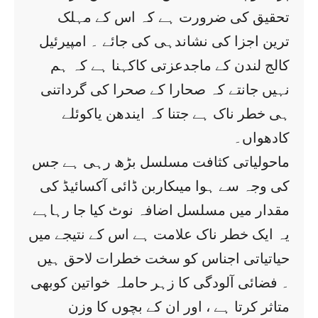
تحقیق کی ضرورت ہے کہ اس کے مہلک
ترین اجزا کی نشاندہی کی جائے ۔ امپیرئیل
کالج لندن کے ماجدعزتی کاکہنا ہے کہ ہم
نہیں جانتے کہ صحارا کے صحرا کی گرداتنی
ہی خطر ناک ہے جتنا کہ ایندھن یاکوئلے
کادھواں۔
ماحولیاتی کثافت مسلسل بڑھ رہی ہے جس
کی وجہ سے ہوا میںکاربن ڈائی آکسائیڈ کی
مقدار میں مسلسل اضافہ نوٹ کیا جا رہاہے
یہ ایک خطر ناک علامت ہے اس کے نتیجے میں
حیاتیاتی اجناس کو سخت خطرات لاحق ہیں
۔ فضائی آلودگی کا زہر حاملہ خواتین کوبھی
متاثر کرتا ہے ، اور ان کے بچوں کا وزن