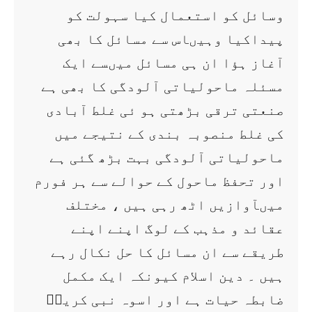
وسائل کو استعمال کیا سہولت کو
پیداکیا وہیںاس سے مسائل کا بھی
آغاز ہؤا ان ہی مسائل میںسے ایک
مسئلہ ماحولیاتی آلودگی کا بھی ہے
صنعتی ترقی بڑھتی ہو ئی غلط آبادی
کی غلط منصوبہ بندی کے نتیجے میں
ماحولیاتی آلودگی بہت بڑھ گئی ہے
اور تحفظ ماحول کے حوالے سے ہر فورم
میںآوازیں اٹھ رہی ہیں ، مختلف
عقائد و مذہب کے لوگ اپنے اپنے
طریقے سے ان مسائل کا حل نکال رہے
ہیں ۔ دین اسلام کیونکہ ایک مکمل
ضابطہ حیات ہے اور اسوہ نبی کریمؐ