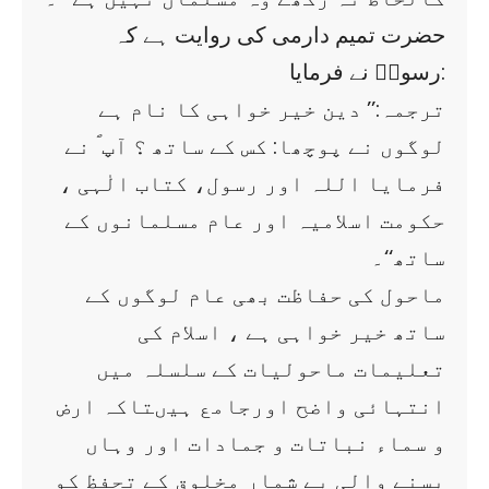
حضرت تمیم دارمی کی روایت ہے کہ
رسولؐ نے فرمایا:
ترجمہ:’’ دین خیر خواہی کا نام ہے
لوگوں نے پوچھا: کس کے ساتھ ؟ آپ ؐ نے
فرمایا اللہ اور رسول، کتاب الٰہی ،
حکومت اسلامیہ اور عام مسلمانوں کے
ساتھ‘‘۔
ماحول کی حفاظت بھی عام لوگوں کے
ساتھ خیر خواہی ہے ، اسلام کی
تعلیمات ماحولیات کے سلسلہ میں
انتہائی واضح اورجامع ہیںتاکہ ارض
و سماء نباتات و جمادات اور وہاں
بسنے والی بے شمار مخلوق کے تحفظ کو