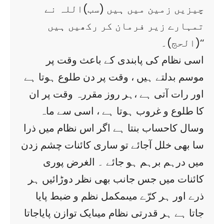
چیزیں زمین میں ہیں (سب)اللہ نے
تمہارے زیر فرمان کر رکھیں ہیں
‘‘(الحج)۔
اسی نظام کی پابندی کے باعث وقت پر
موسم بدلتے ہیں ، وقت پر دن طلوع ہوتا ہے
اور رات آتی ہے ،ہر روز مقررہ وقت پر ان
کا طلوع و غروب ہوتا ہے ، اسی سے ماہ
وسال کاحساب بنتا ہے اگر اس نظام میں ذرا
سا بھی خلل آجائے تو ساری کائنات چشم زدن
میں درہم برہم ہو جائے ۔ الغرض پوری
کائنات میں جس جانب بھی نظر دوڑائیں ہر
ذرے اور ہر کرّے میںمکمل نظم و ضبط پایا
جاتا ہے ہر قدرتی نظام میںایک توازن پایاجاتا