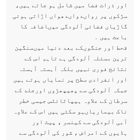
اور ذرات فضا میں شامل ہو جاتے ہیں،
سڑکوں پر رواںدواںدھواں اڑاتی ہوئی
گاڑیاں فضائی آلودگی میںاضافہ کا
باعث ہیں ۔
قحط اور جنگوںکے بعد دنیا میںسنگین
ترین مسئلہ آلودگی ہے تاہم اس کے
نتائج فوری نہیں بلکہ آہستہ آہستہ
اور انفرادی سطح پر نمایاں ہوتے ہیں
جبکہ آلودگی سے پھیپھڑوں اورجلد کے
سرطان کے علاوہ ہیپاٹائٹس جیسی خطر
ناک بیماریاںہو سکتی ہیں اس کے علاوہ
آبی آلودگی سے کینسر ، پیٹ اور
ہڈیوں کے امراض ، شور کی آلودگی سے