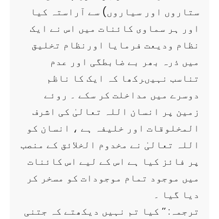
ستاروں اور سیاروں) سے آراستہ کیا
اور ہر سماوی کائنات میں اس نے ایک
نظام ودیعت فرمایا اورنظام تخلیق
میں ذرہ بھر بے ضابطگی اور عدم
تناسب نہیںرکھا کہ ایک کا ناظم
دوسرے میں مداخلت کر سکے ۔ روئے
زمین پر انسان اللہ تعالیٰ کی اشرف
المخلوقات اور خلیفہ ہے ، انسان کو
اللہ تعالیٰ نے مخدوم الخلائق کے منصب
پر فائز کیا ہے اس کے لیے اس کائنات
میں موجود تمام موجودات کو مسخر کر
دیا گیا ۔
ترجمہ: ’’ کیا تم نہیں دیکھتے کہ جتنی