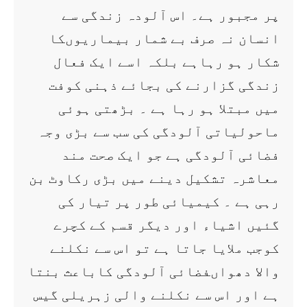
پر مجبور ہے۔ اس آلودہ زندگی سے
انسان نہ صرف بے شمار بیماریوںکا
شکار ہو رہاہے بلکہ اسے ایک فعال
زندگی گزارنے کی بجائے ذہنی کوفت
میں مبتلا ہو رہا ہے ۔ بڑھتی ہوئی
ماحولیاتی آلودگی کی سب سے بڑی وجہ
فضائی آلودگی ہے جو ایک صحت مند
معاشرہ تشکیل دینے میں بڑی رکاوٹ بن
رہی ہے ۔ کیمیائی طور پر تیار کی
گئیں اشیاء اور دیگر قسم کے کچرے
کوجب ملایا جاتا ہے تو اس سے نکلنے
والا دھواںفضائی آلودگی کاباعث بنتا
ہے اور اس سے نکلنے والی زہریلی گیس