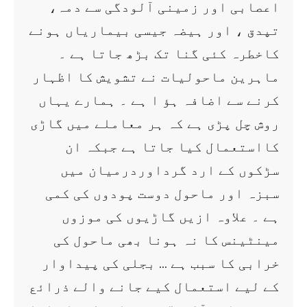
اعصابی اور زمینی آلودگی سے دمہ،
تپدق ، اور ہیضہ جیسی بیماریاں ہونے
کاخطرہ کئی گنا تک بڑھ جاتا ہے ۔
ماہرین ماحولیات نے تشویش کا اظہار
کرنے سے اضافہ ہؤ ا ہے ۔ ہمارے یہاں
روش چل پڑی ہے کہ ہر معاملے میں گاڑی
کااستعمال کیا جاتا ہے جبکہ ان
سڑکوں کے ارد گرداوردرمیان میں
سبزہ اور ماحول دوست پودوں کی کمی
ہے ۔ علاوہ ازیں گاڑیوں کی موزوں
مینٹینس کا نہ ہونا بھی ماحول کی
خرابی کا سبب ہے … بجلی کی پیداوار
کے لیے استعمال کیے جانے والے ذرائع