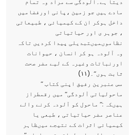
دیتا ہے۔آلودگی سے مراد وہ تمام
مادے ہیں جو زمین ،پانی اورفضامیں
داخل ہوکر ان کے کیمیائی ، طبیعاتی
، جوہر ی اور حیاتیاتی
نظاموںمیںتبدیلی پیدا کردیں تاکہ
وہ آلودہ ہو کر انسان ، حیوانات
اورنباتات وغیرہ کے لیے مضر صحت
ثابت ہوں‘‘۔(۱۱)
مس عنبرین رفیق اپنی کتاب ’’
ماحولیاتی آلودگی‘‘ میں رقمطراز
ہیںکہ :’’ ماحول کو آلودہ کرنے والے
عناصر مضر حیاتیاتی ، طبعی یا
کیمیائی اثرات کے نتیجے میںظاہر