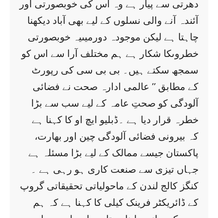
دھرتی سے پیار ہے وہ اس کی خوبصورتی اور
آئندہ آنے والی نسلوں کے لیے بھی آباد دیکھنا
چاہتا ہے لیکن موجودہ دورمیںیہ خوبصورتی
خطروںکا شکار ہے ہم مختلف آرا سے اس کو
سمجھ سکتے ہیں۔ بی بی سی کی رپورٹ
کے مطابق ’’ عالمی ادارہ صحت نے فضائی
آلودگی کو صحتِ عامہ کے لیے سب سے بڑا
خطرہ قرار دیا ہے ۔ڈبلیو ایچ او کا کہنا ہے
کہ بیرونی فضائی آلودگی چین اور بھارت،
پاکستان جیسے ممالک کے لیے بڑا مسئلہ ہے
جہاں تیزی سے صنعت کاری ہو رہی ہے ۔
کنگز کالج لندن کے ماحولیاتی تحقیقاتی گروپ
کے ڈائریکٹر فرینک کیلی کا کہنا ہے کہ ہم