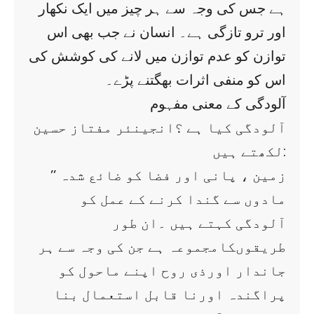
ہے جس کی وجہ سے ہر چیز میں ایک نکھار
اور ترو تازگی ہے۔ انسان نے جب بھی اس
توازن کو عدم توازن میں لانے کی کوشش کی
اس کو منفی اثرات بھگتنے پڑے۔
آلودگی کے معنی مفہوم
آلودگی کیا ہے ؟انجینئر مفتاز حسین
لکھتے ہیں:
’’ زمین ، پانی اور فضا کو ضائع شدہ
مادوں سے گندا کرنے کے عمل کو
آلودگی کہتے ہیں ۔ان طور
طریقوںکامجموعہ ہے جن کی وجہ سے ہر
جاندار اورذی روح اپنے ماحول کو
پراگندہ اورنا قابل استعمال بنا