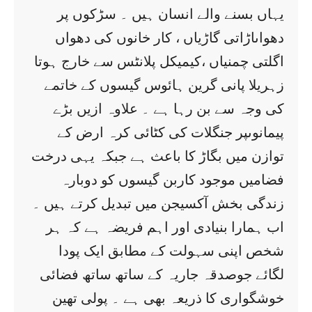
یہاں بسنے والے انسان ہیں ۔ سڑکوں پر
دھواںاڑاتی گاڑیاں ، کار خانوں کی دھواں
اگلتی چمنیاں ،کیمیکل پلانٹس سے خارج ہوتا
زہریلا پانی گرین ہائوس گیسوں کے خاتمے
کی وجہ سے بن رہا ہے ۔ علاوہ ازیں بڑے
پیمانوںپر جنگلات کی کٹائی کرہ ارض کے
توازن میں بگاڑ کا باعث ہے جبکہ یہی درخت
فضامیں موجود کاربن گیسوں کو دوبارہ
زندگی بخش آکسیجن میں تبدیل کرتے ہیں ۔
اب ہمارا بنیادی اور اہم فریضہ ہے کہ ہر
شخص اپنی سہولت کے مطابق ایک پودا
لگائے جوصدقہ جاریہ کے ساتھ ساتھ فضائی
خوشگواری کا ذریعہ بھی ہے ۔ پولی تھین