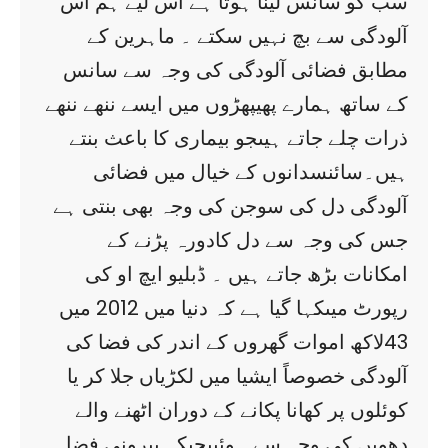
سب کو سانس لینا ہوتا ہے اس لیے ہم اس
آلودگی سے بچ نہیں سکتے ۔ ماہرین کے
مطابق فضائی آلودگی کی وجہ سے سانس
کے ساتھ ہمارے پھیپھڑوں میں ایسے ننھے ننھے
ذرات چلے جاتے ہیںجو بیماری کا باعث بنتے
ہیں۔سائنسدانوں کے خیال میں فضائی
آلودگی دل کی سوجن کی وجہ بھی بنتی ہے
جس کی وجہ سے دل کادورہ پڑنے کے
امکانات بڑھ جاتے ہیں ۔ ڈبلیو ایچ او کی
رپورٹ میںکہا گیا ہے کہ دنیا میں 2012 میں
43لاکھ اموات گھروں کے اندر کی فضا کی
آلودگی خصوصاً ایشیا میں لکڑیاں جلا کر یا
کوئلوں پر کھانا پکانے کے دوران اٹھنے والے
دھویں کی وجہ سے ہوئیںجبکہ بیرونی فضا