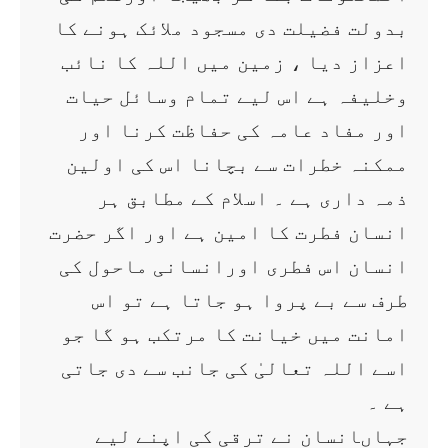
بدولت فضیلت دی مسجود ملائک ہونے کا
اعزاز دیا ، زمین میں اللہ کا نائب
وخلیفہ ہے اس لیے تمام وسائل حیات
اور مفاد عامہ کی حفاظت کرنا اور
ممکنہ خطرات سے بچانا اس کی اولین
ذمہ داری ہے ۔ اسلام کے مطابق ہر
انسان فطرت کا امین ہے اور اگر حضرت
انسان اس فطری اورانسانی ماحول کی
طرف سے بے پروا ہو جاتا ہے تو اس
امانت میں خیانت کا مرتکب ہو گا جو
اسے اللہ تعالیٰ کی جانب سے دی جاتی
ہے ۔
جہاںانسان نے ترقی کی اپنے لیے