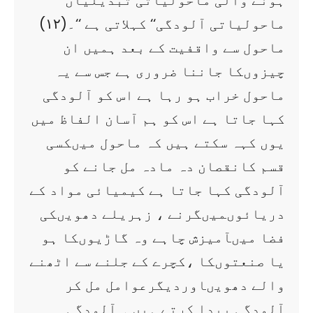
ہونے والی ماحولیاتی تبدیلیاں ’’
ماحولیاتی آلودگی‘‘ کہلاتی ہے ‘‘۔(۱۲)
ماحول سے واقفیت کے بعد ہمیں ان
چیزوںکا جاننا ضروری ہے جس سے یہ
ماحول خراب ہو رہا ہے اس کو آلودگی
کہا جاتا ہے اس کو ہم آسان الفاظ میں
یوں کہہ سکتے ہیں کہ ماحول میںکسی
قسم کانقصان دہ مادہ مل جانے کو
آلودگی کہا جاتا ہے کیمیائی مواد کے
دریائوںمیںگرنے ، زہریلے دھویںکی
فضا میںآمیزش چاہے وہ گاڑیوںکا ہو
یا صنعتوںکا ،کچرے کے جلنے سے اٹھنے
والے دھویںاوردیگرعوامل مل کر
آلودگی پیدا کرتے ہیں ۔ آلودگی