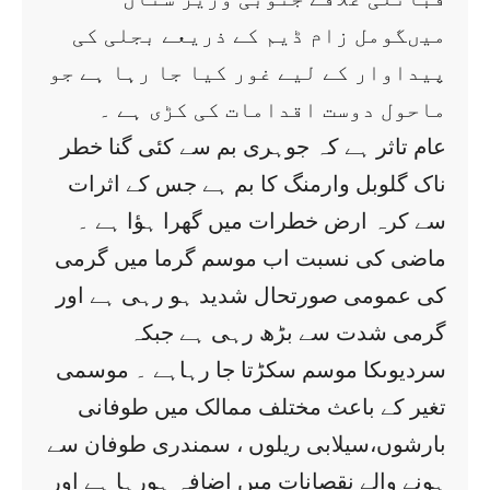
میںگومل زام ڈیم کے ذریعے بجلی کی
پیداوار کے لیے غور کیا جا رہا ہے جو
ماحول دوست اقدامات کی کڑی ہے ۔
عام تاثر ہے کہ جوہری بم سے کئی گنا خطر
ناک گلوبل وارمنگ کا بم ہے جس کے اثرات
سے کرہ ارض خطرات میں گھرا ہؤا ہے ۔
ماضی کی نسبت اب موسم گرما میں گرمی
کی عمومی صورتحال شدید ہو رہی ہے اور
گرمی شدت سے بڑھ رہی ہے جبکہ
سردیوںکا موسم سکڑتا جا رہاہے ۔ موسمی
تغیر کے باعث مختلف ممالک میں طوفانی
بارشوں،سیلابی ریلوں ، سمندری طوفان سے
ہونے والے نقصانات میں اضافہ ہورہا ہے اور