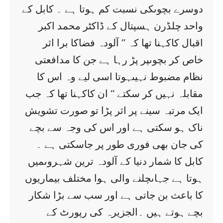
دوسرے بچوںکی نسبت کم ہوتا ہے ۔ کابل کے
واحد چلڈرن ہسپتال کے ڈاکٹر محمد اکبر
اقبال کاکہنا تھا کہ ’’ آلودہ فضاکا برا اثر
خاص کر بچوںپر پڑ رہا ہے جن کا مدافعتی
نظام مضبوط نہیںہوتا اسی لیے وہ اس کا
مقابلہ نہیں کر سکتے ‘‘ ان کاکہنا تھا کہ جب
ایک مرتبہ سینے پر اثر پڑا تو صورت تشویش
ناک ہو سکتی ہے اور اس کی وجہ سے بچے
کی جان بھی فوری طور پر جاسکتی ہے ۔
کابل کا شمار دنیا کے آلودہ ترین شہروںمیں
ہوتا ہے جہاںچلنے والی ہوا مختلف بیماریوں
کا باعث بن جاتی ہے اور سب سے بڑا شکار
بچے ہوتے ہیں ۔الجزیرہ کی رپورٹ کے