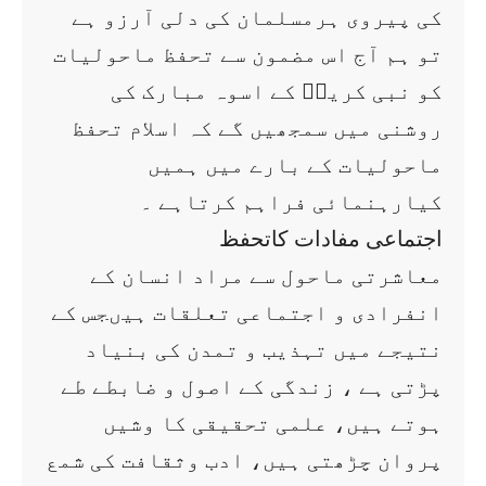
کی پیروی ہرمسلمان کی دلی آرزو ہے
تو ہم آج اس مضمون سے تحفظ ماحولیات
کو نبی کریمؐ کے اسوہ مبارک کی
روشنی میں سمجھیں گے کہ اسلام تحفظ
ماحولیات کے بارے میں ہمیں
کیارہنمائی فراہم کرتاہے ۔
اجتماعی مفادات کاتحفظ
معاشرتی ماحول سے مراد انسان کے
انفرادی و اجتماعی تعلقات ہیںجس کے
نتیجے میں تہذیب و تمدن کی بنیاد
پڑتی ہے ، زندگی کے اصول و ضابطے طے
ہوتے ہیں، علمی تحقیقی کا وشیں
پروان چڑھتی ہیں، ادب وثقافت کی شمع