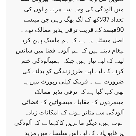
میں آلودگی کی وجہ سے مرنے والوں کی
تعداد 37لاکھ کے لگ بھگ رہی جن میںسے
90فیصد کے قریب ترقی پذیر ممالک تھے ۔
اصل مسئلہ یہ ہے کہ ہم ماسک پہن کریہ
پیغام دیتے ہیں کہ ہم آلودہ فضا میں سانس
لینے کے لیے تیار ہیں جبکہ ہمیںآلودگی ختم
کرنے کے لیے اپنے طرز زندگی کو بدلنے کی
ضرورت ہے ۔ فرینک کیلی رپورٹ میں یہ
بھی کہا گیا ہے کہ ترقی پذیر ممالک
میںمردوں کے مقابلے میںخواتین کے فضائی
آلودگی سے متاثر ہونے کے امکانات زیادہ
ہوتے ہیں، دیگر ماہرین کاکہناہے کہ آلودگی
پر قابو پانے کے لیے اس سلسلے میں مزید