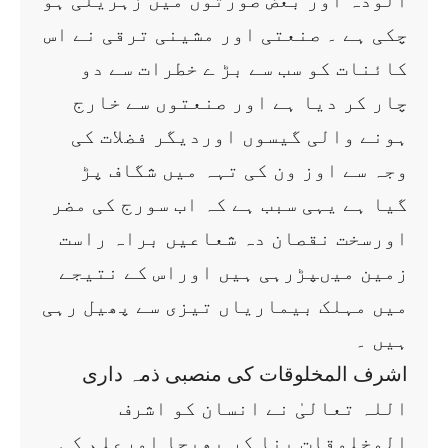
آلودہ اور بعض صورتوں میں زہریلی ہو
چکی ہے ۔ صنعتی اور مشینی ترقی نے اس
کائنات کو سب سے بڑ ے خطرات سے دو
چار کر دیا ہے اور صنعتوں سے خارج
ہونے والی گیسوں اوردیگر فضلات کی
وجہ سے اوز ون کی تہہ میں شگاف پڑ
گیا ہے یہی سبب ہے کہ اب سورج کی مضر
اورسخت نقصان دہ شعاعیں براہ راست
زمین میںپڑرہی ہیں اوراس کے نتیجے
میں مہلک بیماریاں تیزی سے پھیل رہی
ہیں ۔
اشرف المخلوقات کی منصبی ذمہ داری
اللہ تعالیٰ نے انسان کو اشرف
المخلوقات بنا کر بھیجا اورعلم کی