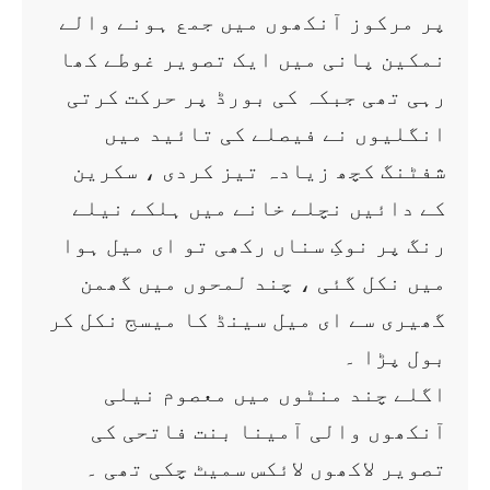
پر مرکوز آنکھوں میں جمع ہونے والے
نمکین پانی میں ایک تصویر غوطے کھا
رہی تھی جبکہ کی بورڈ پر حرکت کرتی
انگلیوں نے فیصلے کی تائید میں
شفٹنگ کچھ زیادہ تیز کردی ، سکرین
کے دائیں نچلے خانے میں ہلکے نیلے
رنگ پر نوکِ سناں رکھی تو ای میل ہوا
میں نکل گئی ، چند لمحوں میں گھمن
گھیری سے ای میل سینڈ کا میسج نکل کر
بول پڑا ۔
اگلے چند منٹوں میں معصوم نیلی
آنکھوں والی آمینا بنت فاتحی کی
تصویر لاکھوں لائکس سمیٹ چکی تھی ۔