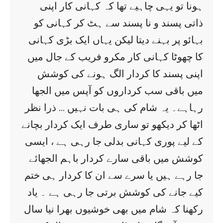
ہونا تو یہی چاہیے تھا کہ کہانی کار اپنی
ذاتی پسند و نا پسند سے ہٹ کر کہانی کو
بہائو پر بہنے دیتا لیکن یہاں ایک بڑی کہانی
کا چھوٹا کہانی کار مکرو فریب کے جال میں
اپنی پسند کا کردار الگ ہونے کی کوشش
میں باقی سب کرداروں کو آپس میں الجھا
رہاہے۔ یہ شام کی ہی بات نہیں … ذرا نظر
اٹھا کر دیکھو تو ساری طرف ایک کردار بچانے
کے لیے پوری کہانی بدلی جا رہی ہے ، ایسی
کوشش میں باقی سارے کردار باہم الجھائے
جا رہے ہیں یا سرے سے ان کا کردار ہی ختم
کیے جانے کی کوشش برتی جا رہی ہے ۔ یاد
رکھنا کہ شام میں بھی خوشیوں بھرا نیا سال