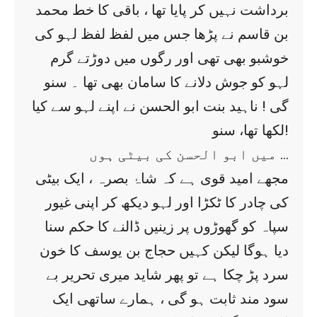
برداشت نہیں کر پایا تھا ، باقی کا خط محمد
بن قاسم نے پڑھا جس میں لفظ لفظ لہو کی
خوشبو بھی تھی اور رگوں میں دوڑتے گرم
لہو کو جوش دلانے کا سامان بھی تھا ۔ سنو
گی ! ناہید بنت ابو الحسن نے اپنے لہو سے کیا
لکھا تھا، سنو!
میں ابو الحسن کی بیٹی ہوں …
مجھے امید قوی ہے کہ شاۂ بصرہ ، ایک بیٹی
کی چادر کا ٹکڑا اور لہو دیکھ کر اپنی غیور
سپاہ کو گھوڑوں پر زینیں ڈالنے کا حکم سنا
دیا ہوگا لیکن کہیں حجاج بن یوسف کا خون
سرد پڑ چکا ہے تو پھر شاید میری تحریر بے
سود مند ثابت ہو گی ، ہمارے ساتھی ایک