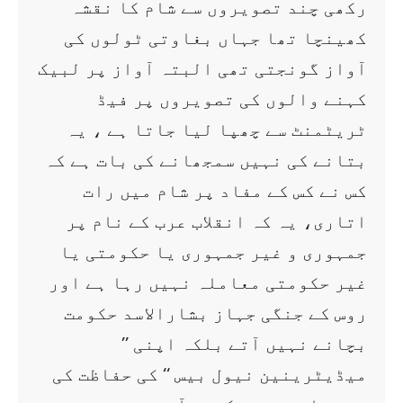
رکھی چند تصویروں سے شام کا نقشہ
کھینچا تھا جہاں بغاوتی ٹولوں کی
آواز گونجتی تھی البتہ آواز پر لبیک
کہنے والوں کی تصویروں پر فیڈ
ٹریٹمنٹ سے چھپا لیا جاتا ہے ، یہ
بتانے کی نہیں سمجھانے کی بات ہے کہ
کس نے کس کے مفاد پر شام میں رات
اتاری، یہ کہ انقلاب عرب کے نام پر
جمہوری و غیر جمہوری یا حکومتی یا
غیر حکومتی معاملہ نہیں رہا ہے اور
روس کے جنگی جہاز بشارالاسد حکومت
بچانے نہیں آتے بلکہ اپنی ’’
میڈیٹرینین نیول بیس ‘‘ کی حفاظت کی