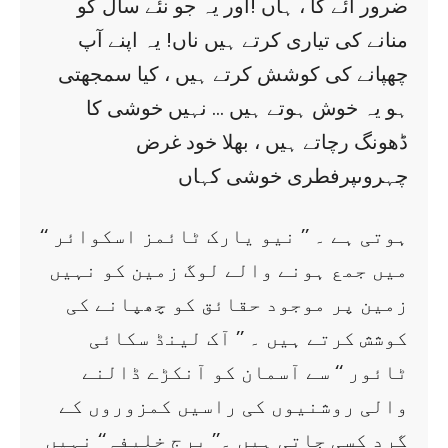
ضرور آئے گا ، ہاں !اور یہ جو نئے سال کو
منانے کی تیاری کرتے ہیں ناں! یہ اپنے آپ
چھپانے کی کوشش کرتے ہیں ، کیا سمجھتی
ہو یہ خوش ہوتے ہیں … نہیں خوشی کا
ڈھونگ رچاتے ہیں ، بھلا خود غرض
چہروںپرفطری خوشی کہاں
ہوتی ہے ۔ ’’ نیو یارک ٹائمز اسکوائر ‘‘
میں جمع ہونے والے لوگ زمین کو نہیں
زمین پر موجود حقائق کو چھپانے کی
کوشش کرتے ہیں ۔ ’’ آک لینڈ سکائی
ٹائور ‘‘ سے آسمان کو آنکڑے ڈالنے
والی روشنیوں کی راسیں کمزوروں کے
گرد کسی جاتی ہیں ۔’’ برج خلیفہ‘‘ نہیں