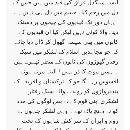
ایسے سنگدل قزاق کی قید میں ہیں جس کے
دل میں رحم کیا ، جسم میں دل ہی نہیں ہے
۔یہاں دور تک قیدیوں کی چیخوں پر دستک
دینے والا کوئی نہیں لیکن کیا ان قیدیوں کے
کانوں میں بھی سیسہ گھول کر ڈال دیا جائے
کہ جو مجاہدین اسلام کے لشکر میں سبک
رفتار گھوڑوں کی ٹاپوں کے منظر ٹھہرے ہیں
۔ ہمیں موت کا ڈر نہیں ! البتہ مرتے ہوئے
افسوس رہے گا جو کہ ترکستان و افریقہ کے
بنددروازوں کو روندنے والے سبک رفتار
لشکری اپنی قوم کے بے بس لوگوں کی مدد
کو نہ پہنچ پائے تھے ۔ وہی لشکر جنہوں نے
روم و ایران کے سر کش شاہوں کے تخت