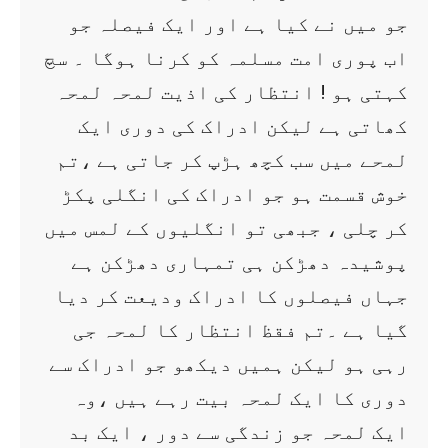
جو میں نے کیا ہے اور ایک فیصلہ جو
اب پوری امت مسلمہ کو کرنا ہوگا ۔ سچ
کہتی ہو ! انتظار کی اذیت لمحہ لمحہ
کھاتی ہے لیکن ادراک کی دوری ایک
لمحے میں سب کچھ ہڑپ کر جاتی ہے ،تم
خوش قسمت ہو جو ادراک کی انگلی پکڑ
کر چلی ، جبھی تو انگلیوں کے لمس میں
پوشیدہ دھڑکن ہی تمہاری دھڑکن ہے
جہاں فیصلوں کا ادراک ودیعت کر دیا
گیا ہے ۔تم فقظ انتظار کا لمحہ جی
رہی ہو لیکن ہمیں دیکھو جو ادراک سے
دوری کا ایک لمحہ بیت رہے ہیں ،وہ
ایک لمحہ جو زندگی سے دور ، ایک بد