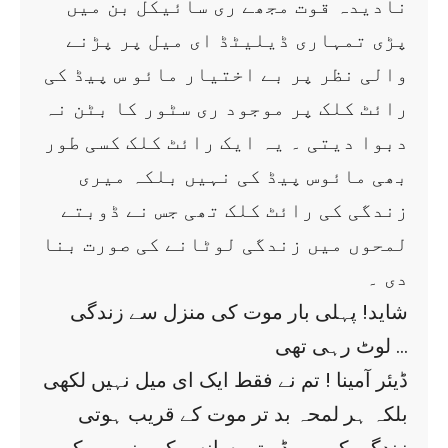
نادیدہ قوت مجھے ری سائیکل بن میں
پڑی تمہاری ڈیلیٹڈ ای میل پر پڑنے
والی نظر پر بے اختیار مائو س پیڈ کی
رائٹ کلک پر موجود ری سٹور کا بٹن نہ
دبوا دیتی ۔ یہ ایک رائٹ کلک کسی طور
بھی مائوس پیڈ کی نہیں بلکہ میری
زندگی کی رائٹ کلک تھی جس نے ڈوبتے
لمحوں میں زندگی لوٹانے کی صورت بنا
دی ۔
شاید! پہلی بار موت کی منزل سے زندگی
لوٹ رہی تھی …
ڈیئر آمینا ! تم نے فقط ایک ای میل نہیں لکھی
بلکہ ہر لمحہ بد تر موت کے قریب ہوتی