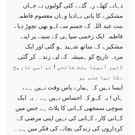
دہانے کھلے رہ گئے ، کئی گولیوں نے جہاں
مشکیزے کا پانی بہادیا وہاں معصوم فاطمہ
بنت عبد اللہ کے جسم سے لہو بھی نچوڑ دیا ،
فاطمہ ایک زخمی سپاہی کے سینے پر اپنے
مشکیزے کے ساتھ شہید ہو گئی اور ایک
مردہ تاریخ کو ہمیشہ کے لیے زند ہ کر گئی۔
ڈئیر آمینا بنت فاتحی ! تم اسی تاریخ
کا نیا جنم ہو…
ایسا نہیں کہ ہمارے پاس وقت نہیں ہے ،
ہاں ! یہ کہو کہ احساس نہیں ہے ۔ یہ ایک
سوچی سمجھی کہانی کا پلاٹ ہے جس میں
کہانی کار ، کہانی کی نہیں اپنی مرضی کے
کرداروں کی زندگی بچانے کی فکر میں ہے ۔