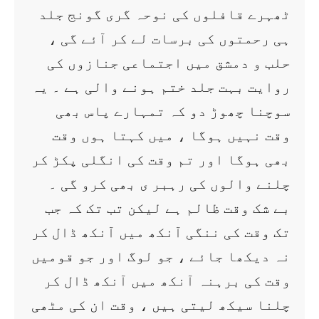
ٹھہرے قافلوں کی نوحہ گری گونج جلد
ہی رحمتوں کی برسات لے کر آئے گی ،
حلب و دمشق میں اجتماعی جنازوں کی
روایت بہت جلد ختم ہونے والی ہے ۔ یہ
سوچنا چھوڑ دو کہ تمہارے پاس بھی
وقت نہیں ہوگا ، میں کہتا ہوں وقت
بھی ہوگا اور تم وقت کی انگلی پکڑ کر
چلنے والوں کی رہبر ی بھی کرو گی ۔
بے شک وقت ظالم ہے لیکن تب تک کہ جب
تک وقت کی ننگی آنکھ میں آنکھ ڈال کر
نہ دیکھا جائے ، جو لوگ اور جو قومیں
وقت کی برہنہ آنکھ میں آنکھ ڈال کر
چلنا سیکھ لیتی ہیں ، وقت ان کی مٹھی