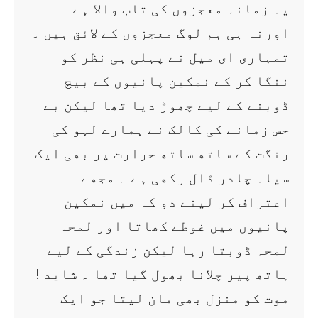
یہ زمانہ معجزوں کی تاب والا ہے
اورنہ ہی ہم لوگ معجزوں کے لائق ہیں ۔
تمہاری ای میل نے پہلی ہی نظر کو
ننگا کر کے نمکین پانیوں کے بیچ
ڈوبنے کے لیے چھوڑ دیا تھا لیکن بے
حس زمانے کی کالک نے ہمارے لہو کی
رنگت کے ساتھ ساتھ حرارت پر بھی ایک
سیاہ چادر ڈال رکھی ہے ۔ مجھے
اعتراف کر لینے دو کہ میں نمکین
پانیوں میں غوطے کھاتا اور لمحہ
لمحہ ڈوبتا رہا لیکن زندگی کے لیے
ہاتھ پیر چلانا بھول گیا تھا ۔ شاید !
موت کو منزل بھی مان لیتا جو ایک