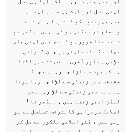
اور مذہب نہیں رہا بلکہ ایک ہی نسل
اپنی نسل اور ایک ہی مذہب اپنے ہم
مذہب پرستوں کو کاٹ رہا ہے ، تم نے
وہ فلم تو دیکھی ہو گی نہیں دیکھی تو
شاید سنا ضرور ہو گا جس میں اپنی جان
بچانے کے لیے اپنی ہی جان گنوانی
پڑتی ہے اور آخری سانس تک یہی لگتا
ہے کہ موت سے لڑا جا رہا ہے جبکہ
حقیقت میں زندگی سے لڑا جا رہا ہوتا
ہے ۔ ہم بھی زندگی سے لڑ رہے ہیں
لیکن ابھی زندہ ہیں ، دیکھو نا !
اسلامک سربراہی کانفرنس تسلسل سے ہو
رہی ہیں ، کئی اسلامی ملکوں نے مل کر
ایک بڑی مضبوط فوج بنائی ہے ، ایک