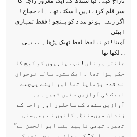
تاراج کیے ، کیا سندھ کے ایک مغرور راجہ کا
سر قلم کرنے نہیں آ سکتے تھے ۔ اے حجاج !
اگر زندہ ہو تو مد د کو پہنچو ! فقط تمہاری
بیٹی !
آمینا ! تم نے لفظ لفظ ٹھیک پڑھا ہے ، یہی
لکھا تھا …
جانتی ہو ناں ! تب سپاہیوں کو کوچ کا
حکم ہؤا تھا ۔ ایک سترہ سالہ نوجوان
نے قدم بڑھایا تھا اور اپنے پیچھے
لبیک کی آوازیں سنیں تھیں۔ یہ
آوازیں سندھ کے ساحلوں اور راجہ کے
زندان میںمنتظر کانوں نے بھی سنی
تھیں۔ تبھی ناہید بنت ابو الحسن نے’’
حریہ مبارک‘‘ کی صدائوں بیچ سندھ کے