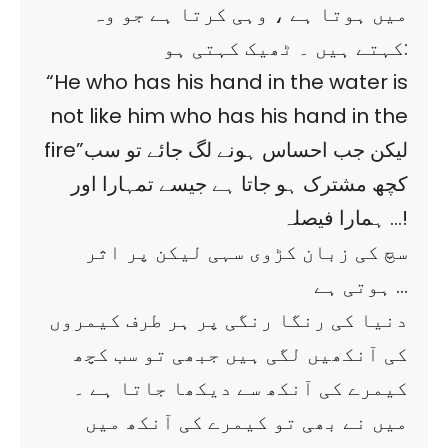
میں ہوتا ہے ، وہی کرتا ہے جو وہ
کہتے ہیں ۔ ٹھیک کہتی ہو:
“He who has his hand in the water is
not like him who has his hand in the
fire”لیکن جب احساس ہونے لگ جائے تو سب
کچھ مشترک ہو جاتا ہے جیسے تمہارا اور
ہمارا فیصلہ …!
سچ کی زبان کڑوی سہی لیکن پر اثر
ہوتی ہے …
دنیا کی رنگا رنگی پر ہر طرف کیمروں
کی آنکھیں لگی ہیں جبھی تو سب کچھ
کیمرے کی آنکھ سے دیکھا جاتا ہے ۔
میں نے بھی تو کیمرے کی آنکھ میں