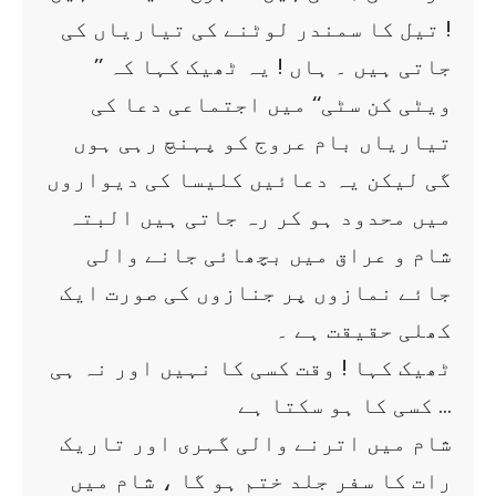
! تیل کا سمندر لوٹنے کی تیاریاں کی
جاتی ہیں ۔ ہاں ! یہ ٹھیک کہا کہ ’’
ویٹی کن سٹی‘‘ میں اجتماعی دعا کی
تیاریاں بام عروج کو پہنچ رہی ہوں
گی لیکن یہ دعائیں کلیسا کی دیواروں
میں محدود ہو کر رہ جاتی ہیں البتہ
شام و عراق میں بچھائی جانے والی
جائے نمازوں پر جنازوں کی صورت ایک
کھلی حقیقت ہے ۔
ٹھیک کہا ! وقت کسی کا نہیں اور نہ ہی
کسی کا ہو سکتا ہے …
شام میں اترنے والی گہری اور تاریک
رات کا سفر جلد ختم ہو گا ، شام میں