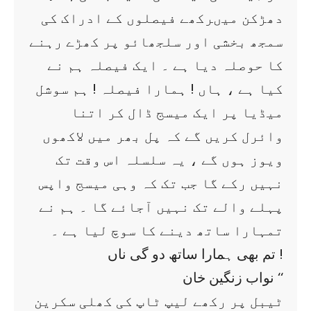
دھڑکن میںرکھے فیصلوں کے ادراک کی
سمجھ بخشی اور سلجھائو پر کھڑے رہنے
کا حوصلہ دیا ہے ۔ ایک فیصلہ ہم نے
کیا ہے ، ہاں ! ہمارا فیصلہ ! ہم سوشل
میڈیا پر ایک میسج ڈال کر اتنا
وائرل کریں گے کہ پل بھر میں لاکھوں
ویوز ہوں گے ، یہ سلسلہ اس وقت تک
نہیں رکے گا جب تک کہ وہی میسج واپس
پہلے والے تک نہیں آجائے گا ۔ ہم نے
تمہارا ساتھ دینے کا سوچ لیا ہے ۔
تم بھی ہمارا ساتھ دو گی ناں !
نواب زنگین خان ‘‘
ٹیبل پر رکھے لیپ ٹاپ کی کھلی سکرین