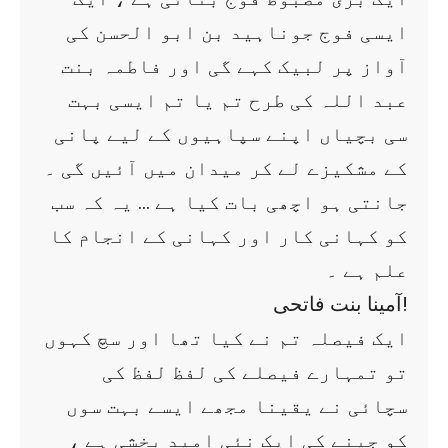
ایسی فوج جوناہید بن ابو الحسن کی
آواز پر لبیک کہے گی اور فاطمہ بنت
عبد اللہ کی طرح تم یا تم ایسی بہت
سی بچیاں اپنے سپاہیوں کے لیے پانی
کے مشکیزے لے کر میدان میں آئیں گی ۔
جانتی ہو اچھی بات کیا ہے … یہ کہ سب
کو کہانی کار اور کہانی کے انجام کا
علم ہے ۔
آمینا بنت فاتحی!
ایک فیصلہ تم نے کیا تھا اور سچ کہوں
تو تمہارے فیصلے کی لفظ لفظ کی
سچائی نے یقینا مجھے ایسے بہت سوں
کو جینے کی ایک نئی امید بخشی ہے ،