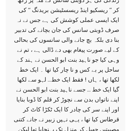
زندگی کی ہر ڈوبتی سانس کے منہ پر رکھ
کر ’’ ریسکیو اینڈ ریسسٹیشن بریدنگ ‘‘ کی
ایک ایسی عملی کوشش کی ہے جس نے نہ
صرف ڈوبتی سانس کی جان بچانے کی تدبیر
بنا دی بلکہ بچ جانے والی سانسوں کی بحالی
کے لیے صورت پیغام بھی دے ڈالی ہے ، تم نے
وہی کیا جو ناہید بنت ابو الحسن نے ہند کے
ساحل پر بے کس و نا چار کیا تھا ۔ ایک خط
لکھا تھا ، ہاں ! فقط ایک خط… لہو سے لکھا
گیا ایک خط … جسے ناہید بنت ابو الحسن نے
اپنے ناتواں بدن سے نچوڑ کر قلم کا ڈوبا بنایا
اور اپنے سر کی چادر کا ایک ٹکڑا کاٹ کر
قرطاس کیا تھا ، یہی نہیں زبیر نے جانے کتنی
مصیبتیں جھیل کر منزل تک پہنچایا تھا لیکن