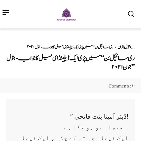
۲۰۲۱ بتول جون
ری سائیکل بن‘‘ میں پڑی ایک ڈیلیٹڈ ای میل کا جواب -بتول...
ری سائیکل بن‘‘ میں پڑی ایک ڈیلیٹڈ ای میل کا جواب -بتول
جون ۲۰۲۱ ”
0
Comments:
’’ ڈیئر آمینا بنت فاتحی!
فیصلہ تو ہو چکا ہے …
ایک فیصلہ جو تم لے چکی ، ایک فیصلہ