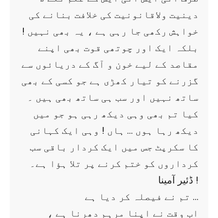
دینیت ولاقانونیت کی خلافت بنانے کی
خواہش رکھی جا رہی ہے ، یہ بھی نہیں !
بلکہ ایک اور چوتھی قوت بھی اپنے
مقاصد کے لیے خون و آگ کے دریائوں سے
گزرنے کو تیار کھڑی ہے جو کسی کے بھی
ساتھ نہیں اور سب ہی ساتھ بھی ہیں ۔
کیا تم بھی وہی دیکھ رہی ہو جو میں
دیکھ رہا ہوں … ہاں ! وہی ایک کہانی
کا سکرپٹ جس میں ایک کردار باقی سب
کرداروں کو ختم کرنے پر تلا ہؤا ہے۔
ڈئیر آمینا !
تم نے فیصلہ کر دیا ہے …
اب وقت نے اپنا مرہم دھرنا ہے ،