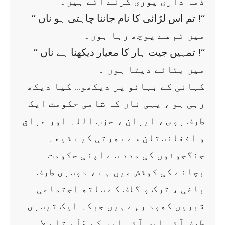
ذمہ داری پوری کرنے آتے ہیں۔
’’ تم اس لڑائی کا نام جاننا چاہتی ہو ناں !‘‘
میں تم سے پوچھ رہا ہوں۔
’’ تمہیں جیت ہار کا معیار دیکھنا ہے ناں !‘‘
میں بتائے دیتا ہوں ۔
کہانی کے بہائو پر دیکھو… کیا دیکھ
رہی ہو ، یہی ناں کہ شامی حکومت ایک
طرف روس ، ایران ، حزب اللہ اور عراق
و افغانستان سے بھرتی کیے شیعہ
جنگجوئوں کی مدد سے اپنی حکومت
بچانے کی کوشش میں ہے ، دوسری طرف
باغی ، ترک و گلف کے ساتھ اجتماعی
قبریں کھود رہے ہیں جبکہ ایک تیسری
طرف آئی ایس آئی ایس کے عَلَم تلے لا