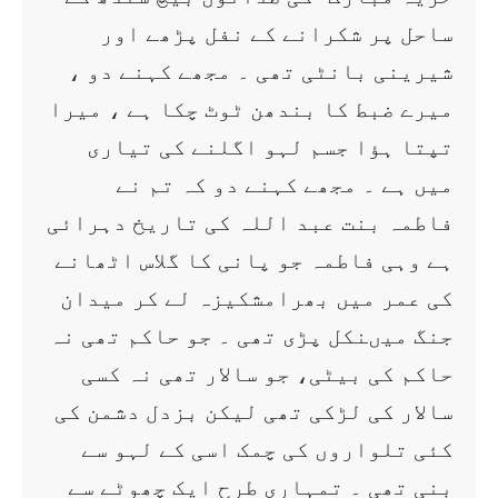
ساحل پر شکرانے کے نفل پڑھے اور
شیرینی بانٹی تھی ۔ مجھے کہنے دو ،
میرے ضبط کا بندھن ٹوٹ چکا ہے ، میرا
تپتا ہؤا جسم لہو اگلنے کی تیاری
میں ہے ۔ مجھے کہنے دو کہ تم نے
فاطمہ بنت عبد اللہ کی تاریخ دہرائی
ہے وہی فاطمہ جو پانی کا گلاس اٹھانے
کی عمر میں بھرامشکیزہ لے کر میدان
جنگ میںنکل پڑی تھی ۔ جو حاکم تھی نہ
حاکم کی بیٹی، جو سالار تھی نہ کسی
سالار کی لڑکی تھی لیکن بزدل دشمن کی
کئی تلواروں کی چمک اسی کے لہو سے
بنی تھی ۔ تمہاری طرح ایک چھوٹے سے