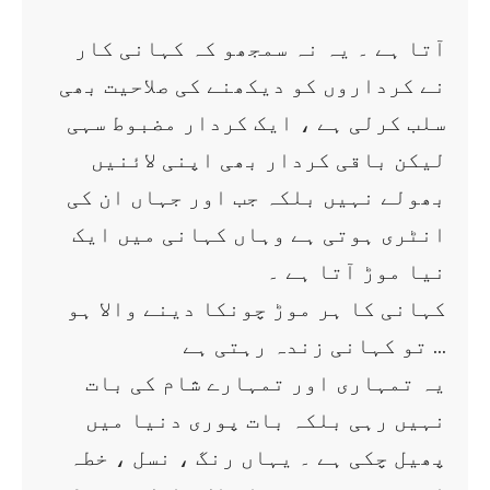
آتا ہے ۔ یہ نہ سمجھو کہ کہانی کار
نے کرداروں کو دیکھنے کی صلاحیت بھی
سلب کرلی ہے ، ایک کردار مضبوط سہی
لیکن باقی کردار بھی اپنی لائنیں
بھولے نہیں بلکہ جب اور جہاں ان کی
انٹری ہوتی ہے وہاں کہانی میں ایک
نیا موڑ آتا ہے ۔
کہانی کا ہر موڑ چونکا دینے والا ہو
تو کہانی زندہ رہتی ہے …
یہ تمہاری اور تمہارے شام کی بات
نہیں رہی بلکہ بات پوری دنیا میں
پھیل چکی ہے ۔ یہاں رنگ ، نسل ، خطہ