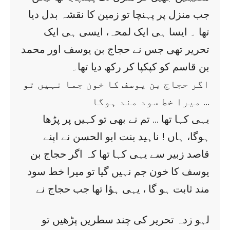
جب منزل پر پہنچا تو زمین کا نقشہ بدل دیا
تھا ۔ ایسا ہی ایک لمحہ، ایسی ہی ایک
تحریر تھی جس نے حجاج بن یوسف اور محمد
بن قاسم کو کپکپا کر رکھ دیا تھا۔
اگر حجاج بن یوسف کا خون جما نہیں تو
میرا خط سود مند ہوگا …
یہی کہا تھا … تم نے بھی تو کہیں پر پڑھا
ہوگا، ہاں ! ناہید بنت ابو الحسن نے اپنے
قاصد زبیر سے یہی کہا تھا کہ اگر حجاج بن
یوسف کا خون جم نہیں گیا تو میرا خط سود
مند ثابت ہو گا ، یہی ہؤا تھا جب حجاج نے
لہو زدہ تحریر کی چند سطریں پڑھیں تو