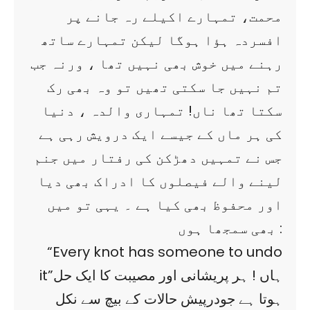
محمت، تمہارے اکیلے رہ جانے پر
افسردہ ہؤا ہوگا لیکن تمہارے ساتھ
رہنے میں خوش بھی نہیں تھا ، ورنہ جب
تم نہیں جا سکتی تھیں تو وہ بھی رک
سکتا تھا ناں! تمہاری والدہ ، دنیا
کی ہر ماں کے جیسے ایک درویش رہی ہے
جس نے تمہیں دھڑکن کی رفتار میں جنم
لینے والے فیصلوں کا ادراک بھی دیا
اور محفوظ بھی کیا ہے ۔ یہی تو میں
بھی سمجھا ہوں :
“Every knot has someone to undo
it”ہاں ! ہر پریشانی اور مصیبت کا ایک حل
ہوتا ہے جودرپیش حالات کے بیچ سے نکل