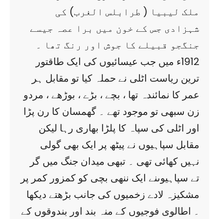
ملک لیبیا ( طرابلس الغرب) کی
شہزادی جس کے خون میں برا عصہ جیسے
جنگجو قبیلے کا جوش اور رنگ تھا ۔
1912ء میں جب عیسائیوں کی ایک طاقتور
ترین ریاست اٹلی نے حملہ کیا تو مقابل ہر
عمر کا نمائندہ تھا ، بچے ، بڑے ، بوڑھے ، مردو
زن سبھی تو موجود تھے ۔ گھمسان کا رن پڑا
اور اٹلی کی سپاہ کا پلڑا بھاری رہا لیکن
مقابل سپاہیوں نے پیٹھ پر ایک بھی گولی
نہیں کھائی تھی ۔ تبھی میدان جنگ میں گر
تے سپاہیوںنے ایک ننھی بچی کو کمزور کمر پر
مشکیزہ لادے زخمیوں کی جانب بڑھتے دیکھا
۔ اطالوی فوجیوں کے منہ بند اور بندوقوں کے