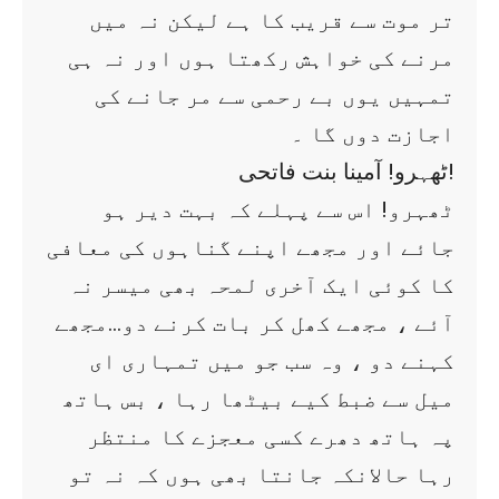
تر موت سے قریب کا ہے لیکن نہ میں
مرنے کی خواہش رکھتا ہوں اور نہ ہی
تمہیں یوں بے رحمی سے مر جانے کی
اجازت دوں گا ۔
ٹھہرو! آمینا بنت فاتحی!
ٹھہرو! اس سے پہلے کہ بہت دیر ہو
جائے اور مجھے اپنے گناہوں کی معافی
کا کوئی ایک آخری لمحہ بھی میسر نہ
آئے ، مجھے کھل کر بات کرنے دو…مجھے
کہنے دو ، وہ سب جو میں تمہاری ای
میل سے ضبط کیے بیٹھا رہا ، بس ہاتھ
پہ ہاتھ دھرے کسی معجزے کا منتظر
رہا حالانکہ جانتا بھی ہوں کہ نہ تو