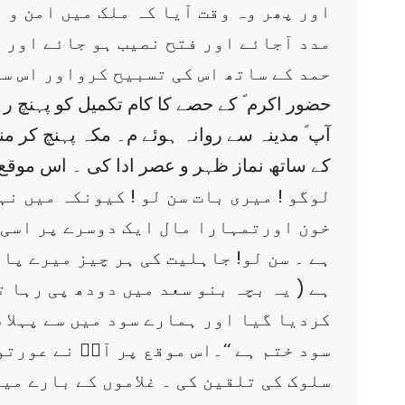
اور پھر وہ وقت آیا کہ ملک میں امن و ا
مدد آجائے اور فتح نصیب ہو جائے اور 
حمد کے ساتھ اس کی تسبیح کرواور اس سے 
کے ساتھ نماز ظہر و عصر ادا کی ۔ اس موقع پر
خون اورتمہارا مال ایک دوسرے پر اسی ط
ہے ۔ سن لو! جاہلیت کی ہر چیز میرے پا
ہے ( یہ بچہ بنو سعد میں دودھ پی رہا 
کردیا گیا اور ہمارے سود میں سے پہلا 
سود ختم ہے ‘‘۔اس موقع پر آپؐ نے عور
سلوک کی تلقین کی ۔ غلاموں کے بارے می