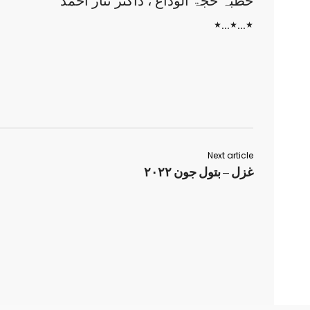
خطبہ حجۃ الوداع ، ڈاکٹر نثار احمد
٭…٭…٭
Next article
غزل – بتول جون ۲۰۲۲