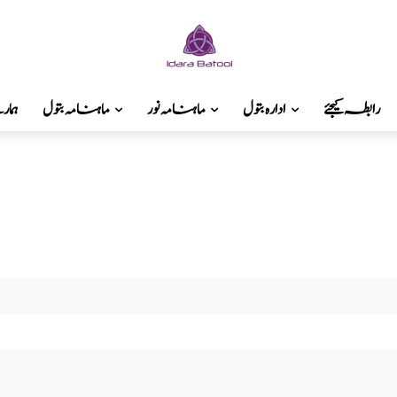
رابطہ کیجئے
ادارہ بتول
ماہنامہ نور
ماہنامہ بتول
ہما