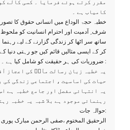
مقرر کرتے ہوئے فرمایا ۔ کسی کالے کو 
کامیاب ہے ۔
خطبہ حجۃ الوداع میں انسانی حقوق کا تصور
شرف ِ آدمیت اور احترام انسانیت کو ملحوظ خ
ساتھ سر اٹھا کر زندگی گزارنے کے لیے رہنم
کر کے ایسی مثالیں قائم کیں جو رہتی دنیا 
ضروریات کی ہر حقیقت کو شامل کیا ہے ۔ اس بارے میں یہ رائے مناسب معلوم ہوتی ہے کہ :
حیات کی اساسیت ، اجتماعی زندگی کی ب
یہ انتہائی مفصل اور جامع خطبہ ہے اس
رہنمائی موجود ہے بلا شبہ یہ خطبہ رہت
حوالہ جات:
الرحقیق المختوم ،صفی الرحمن مبارک پوری