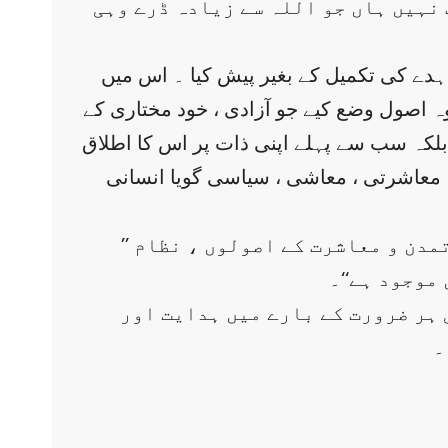
 نہیں ہاں جو اللہ سے زیادہ ڈرے وہی
دے کی تکمیل کے بغیر پیش کیا ۔ اس میں
وہ اصول وضع کیے جو آزادی ، خود مختاری کے
بلکہ سب سے پہلے اپنی ذات پر اس کا اطلاق
 معاشرتی ، معاشی ، سیاسی گویا انسانی
’’ یہ خطبہ زبان رسالت مآبؐ کی اعجاز آفرینی کا نادر نمونہ ہے جس میں دین کا خلاصہ ، تمدن و معاشرت کے اصولوں ، نظام
موجود ہے‘‘۔
 ہر ضرورت کے بارے میں ہدایت اور
۔