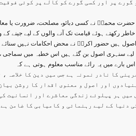
گورے پر اور کسی گورے کو کالے پر کوئی فوقیت
 حضرت محمدؐ نے کسی دبائو، مصلحت، ضرورت یا معاہ
اطر رکھتے ہوئے قیامت تک آنے والوں کے لیے جینے کے 
ا اصول ہیں حضور اکرمؐ نے محض احکامات نہیں سنائے 
کے لیے سنہری اصول بن گئے ہیں اس خطبہ میں سماجی ،
نیادوں اور اصول و معنوی اقدار کا روشن بیان 
 میں ہر پہلوئے زندگی معاشرے اور انسانیت کی
ی دنیا کے لیے رہنمائی و کامیابی کا ضامن ہے 