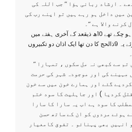
ے ۔ ارشاد ربانی ہؤا ’’ جب اللہ کی
ن میں داخل ہو رہے ہیں تو اپنے رب کی
کرنے والا ہے ‘‘۔
حضور اکرم ؐ کے حصے کا کام تکمیل کو پہنچ رہا تھا ۔ زکوٰۃ ، جزیہ سود کی حرمت کے احکامات ناخوذ ہو چکے تھے 10ھ ذیقعد کے آخری ہفتے میں
آپ ؐ مدینہ سے روانہ ہوئے م۔ مکہ پہنچ کر مناسک حج کی ادائیگی کے لیے عرفات کی طرف روانہ ہوئے یہ 9ذالحج کا دن تھا ایک اذان دو تکبیروں
۔
’’ لوگو ! میری بات سن لو ! کیونکہ میں نہیں جانتا ، شاید اس سال کے بعد اس مقام پر میں تم سے کبھی نہ مل سکوں ، تمہارا
ں مہینے کی اور موجودہ شہر کی حرمت
کردیے گئے اور ہمارے خون میں سے خون
قتل کردیا ) اور جاہلیت کا سود ختم
مطلب کا سود ہے اب یہ سارا کا سارا
ے ہوئے مردوں کو ان کے ساتھ حسن
و انہیں بھی پہنائو ۔ تفوق کامعیار