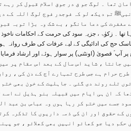
مان تھا ۔ لوگ جو ق در جوق اسلام قبول کر رہے تھ
نبیﷺ تم دیکھ لو کہ فوجدر فوج لوگ اللہ کے دی
مغفرت کی دعا مانگو ، بے شک وہ بڑا توبہ قبول 
 آپ ؐ قصویٰ (اونٹنی) پر سوار ہوئے اور ارشاد فرمایا
رح حرام ہے جس طرح تمہارے آج کے دن کی ، روا
ئوں تلے روند دی گئی ۔ جاہلیت کے خون بھی ختم 
تھا کہ ان ہی ایام میں قبیلہ بنو ہذیل نے اسے 
سود جسے میں ختم کر رہا ہوں وہ عباس بن عبد ال
توں کے حقوق اور ان کی ذمہ داریوں کا تذکرہ کرت
ں حکم دیا جو کھائو انہیں بھی کھلائو ، جو پہن