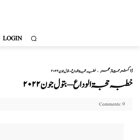
LOGIN
ڈاکٹر ممتاز عمر
خطبہ حجۃ الوداع - بتول جون ۲۰۲۲
خطبہ حجۃ الوداع – بتول جون ۲۰۲۲
0
Comments: