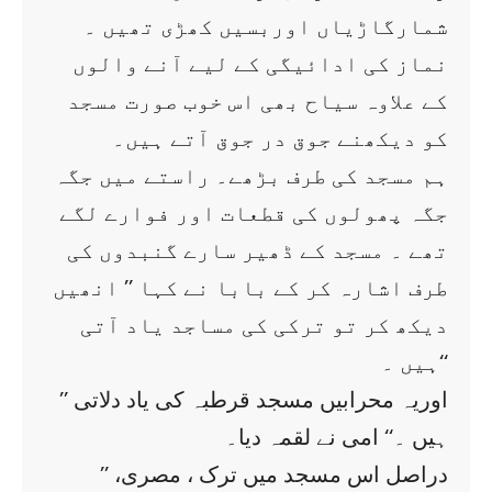
شمارگاڑیاں اوربسیں کھڑی تھیں ۔
نماز کی ادائیگی کے لیے آنے والوں
کے علاوہ سیاح بھی اس خوب صورت مسجد
کو دیکھنے جوق در جوق آتے ہیں۔
ہم مسجد کی طرف بڑھے۔ راستے میں جگہ
جگہ پھولوں کی قطعات اور فوارے لگے
تھے ۔ مسجد کے ڈھیر سارے گنبدوں کی
طرف اشارہ کر کے بابا نے کہا ’’ انھیں
دیکھ کر تو ترکی کی مساجد یاد آتی
ہیں ۔‘‘
’’ اوریہ محرابیں مسجد قرطبہ کی یاد دلاتی
ہیں ۔‘‘ امی نے لقمہ دیا۔
’’ دراصل اس مسجد میں ترک ، مصری،