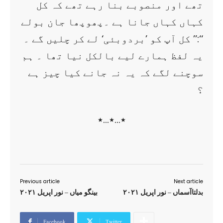
تھے اور منصوبے بنا رہے تھے کہ کل
کہاں کہاں جانا ہے ۔پھوپھا جان بولے
:’’ کل آپ کو ’بردوبئی‘ لے کر چلیں گے ۔‘‘
یہ لفظ ہمارے لیے بالکل نیا تھا ۔ ہم
سوچنے لگے کہ یہ نہ جانے کیا چیز ہے
؟
٭…٭…٭
Previous article
Next article
بدلتاآسماں – نور اپریل ۲۰۲۱
بینگو میاں – نور اپریل ۲۰۲۱
Facebook
Twitter