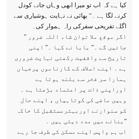
کیا ہے کہ اب تو میرا ابھی وہاں جانے کودل
کرنے لگا ہے ۔‘‘ بھائی نے نہایت ہوشیاری سے
اگلے تفریحی سفرکی راہ ہموار کی۔
’’ اگر موقع ملا توان شاء اللہ ضرور
جائیں گے ۔‘‘ بابا نے کہا ۔’’ اپنی
تاریخ سے واقفیت رکھنی نہایت ضروری
ہے ۔ اپنے اسلاف کے کارناموں پرجہاں
ہمارا سر فخر سے بلند ہوتا ہے
اوراپنی ذات پر اعتماد بڑھتا ہے ۔
وہیں ماضی کی کوتاہیاں ، اپنے حال
کو سنوارنے اوربہترمستقبل کا خاکہ
بنانے میں مدد دیتی ہیں ۔‘‘
اب ہم واپس اپنے مسکن کی طرف جا رہے