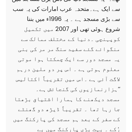
سے ایک ہے۔متحدہ عرب امارات کی یہ سب
سے بڑی مسجد ہے ۔ یہ 1996ء میں بننا
شروع ہوئی تھی اور 2007 میں تکمیل
کوپہنچی ۔دنیا کے مختلف ممالک سے
منگوائے گئے سفید سنگ مر مر کی بنی
یہ مسجد دور سے ایک چمکتا ہوا موتی
معلوم ہوتی ہے ۔ اس پر دو ملین درہم
لاگت آئی ہے ۔اس میں تقریباً اکتالیس
ہزارنمازیوں کی گنجائش ہے۔‘‘
مسجد دیکھنے کا ہمارا اشتیاق بڑھتا
جا رہا تھا ۔ تقریباً ڈیڑھ دو گھنٹے
کے سفر کے بعد ہم مسجد کی پارکنگ میں
رُکے ۔ بہت بڑی پارکنگ میں بے