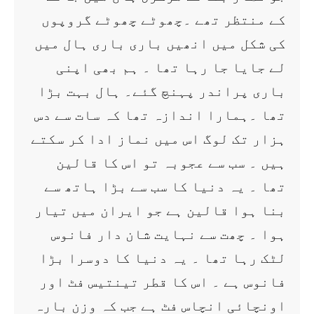
کے منتظر تھے ۔چھوٹے چھوٹے گروپوں
کی شکل میں انھیں باری باری ہال میں
لے جایا جا رہا تھا ۔ ہم بھی اپنی
باری پراندر پہنچ گئے۔ ہال بہت بڑا
تھا ۔ہمارا اندازہ تھا کہ سات سے دس
ہزار تک لوگ اس میں نماز ادا کر سکتے
ہیں ۔ سب سے عجوبہ تو اس کا قالین
تھا ۔ یہ دنیا کا سب سے بڑا ہاتھ سے
بنا ہوا قالین ہے جو ایران میں تیار
ہوا ۔ چھت سے نہایت شان دار فانوس
لٹک رہا تھا ۔ یہ دنیا کا دوسرا بڑا
فانوس ہے ۔ اس کا قطر تینتیس فٹ اور
اونچائی انچاس فٹ ہے جب کہ وزن بارہ