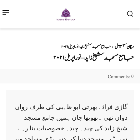
ریّان سہیل
جامع مسجد شیخ زاید - نور اپریل ۲۰۲۱
جامع مسجد شیخ زاید – نور اپریل ۲۰۲۱
0
Comments:
گاڑی فراٹے بھرتی ابو ظہبی کی طرف رواں
دواں تھی ۔پھوپھا جان ہمیں جامع مسجد
شیخ زاید کی چیدہ چیدہ خصوصیات بتا رہے
تھے۔’’ یہ مسجد دنیا کی دس بڑی مساجد میں