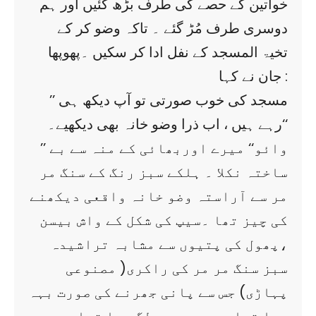
خواتین کے حصے کی طرف بڑھ گئیں اور ہم
دوسری طرف مُڑ گئے ۔ تاکہ وضو کر کے
تخیۃ المسجد کے نفل ادا کر سکیں ۔پھوپھا
جان نے کہا :
’’ مسجد کی خوب صورتی تو آپ دیکھ ہی
رہے ہیں ، اب ذرا وضو خانہ بھی دیکھیے۔‘‘
’’ وائو‘‘ میرے اوربھائی کے منہ سے بے
ساختہ نکلا ۔ ہلکے سبز رنگ کے سنگ مر
مر سے آراستہ وضو خانہ واقعی دیکھنے
کی چیز تھا ۔سیپ کی شکل کے واش بیسن
،پھول کی پتیوں سے مشابہ تراشیدہ
سبز سنگ مر مر کی راکری( مصنوعی
پہاڑی) جس سے پانی جھرنے کی صورت بہہ