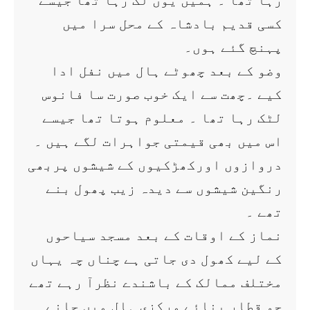
رہا تھا ۔ ہمیں یوں لگ رہا تھا جیسے
کسی قدیم بادشاہ کے محل سرا میں
پہنچ گئے ہوں۔
وضو کے بعد چھوٹے ہال میں نفل ادا
کیے ۔چھت سے ایک خوب صورت سا فانوس
لٹک رہا تھا ۔ معلوم ہوتا تھا جیسے
اس میں بھی قیمتی جواہرات لگے ہیں ۔
دروازوں اورکھڑکیوں کے شیشوں پربھی
رنگین شیشوں سے دیدہ زیب پھول بنے
تھے ۔
نماز کے اوقات کے بعد مسجد سیاحوں
کے لیے کھول دی جاتی ہے چناں چہ یہاں
مختلف ممالک کے باشندے نظرآ رہے تھے
جو قطار بنائے مرکزی ہال میں جانے