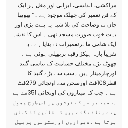
مراکشی، اندلسی، ایرانی اور مغل ہر ایک
کے فن تعمیر کی جھلک موجود ہے ۔‘‘ پھوپھا
جان نے وضاحت کی بلا شبہ یہ بہت بڑی اور
بہت خوب صورت مسجد تھی ۔ اس کا نقشہ
ایک شامی ماہرتعمیرات نے بنایا ہے ۔یہ
تقریباً بارہ ہیکڑ رقبے پرپھیلی ہوئی ہے ۔
چھوٹے بڑے مختلف جسامت کے بیاسی گنبد
اورچارمینار ہیں ۔سب سے بڑے گنبد کا
قطر106فٹ اورصحن سے اونچائی 279فٹ
ہے ۔ جب کہ میناروں کی اونچائی 351فٹ ہے
۔سفید مر مر کے فرشوں پر اس طرح پھول
پتے بنائے گئے ہیں کہ قالین کا گمان
ہوتا ہے ۔دیواروں اورستونوں پربیل