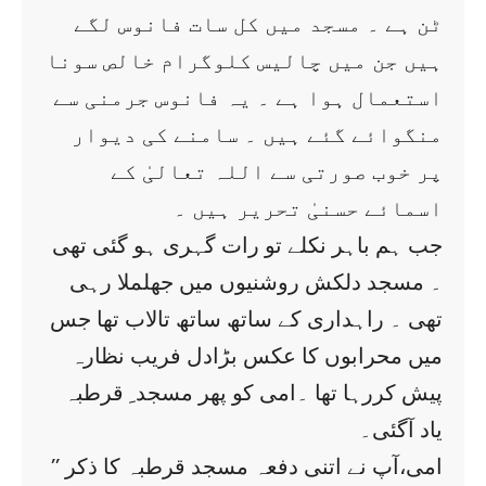
ٹن ہے ۔ مسجد میں کل سات فانوس لگے
ہیں جن میں چالیس کلوگرام خالص سونا
استعمال ہوا ہے ۔ یہ فانوس جرمنی سے
منگوائے گئے ہیں ۔ سامنے کی دیوار
پر خوب صورتی سے اللہ تعالیٰ کے
اسمائے حسنیٰ تحریر ہیں ۔
جب ہم باہر نکلے تو رات گہری ہو گئی تھی
۔ مسجد دلکش روشنیوں میں جھلملا رہی
تھی ۔ راہداری کے ساتھ ساتھ تالاب تھا جس
میں محرابوں کا عکس بڑادل فریب نظارہ
پیش کررہا تھا ۔امی کو پھر مسجد ِ قرطبہ
یاد آگئی۔
’’ امی،آپ نے اتنی دفعہ مسجد قرطبہ کا ذکر