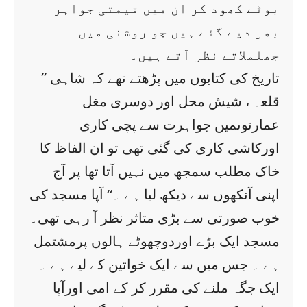
بوٹے کھود کر ان میں قیمتی جواہر
بھر دیے گئے ہیں جو روشنی میں
جھلملاتے نظر آتے ہیں۔
’’ تاریخ کی کتابوں میں پڑھتے تھے کہ شاہی
قلعہ ، شیش محل اور دوسری مغل
عمارتوںمیں جواہرت سے پچی کاری
اورکاشی کاری کی گئی تھی تو ان الفاظ کا
خاک مطلب سمجھ میں نہیں آتا تھا پر آج
اپنی آنکھوں سے دیکھ لیا ہے ۔‘‘ آپا مسجد کی
خوب صورتی سے بڑی متاثر نظر آ رہی تھی۔
مسجد ایک بڑے اوردوچھوٹے ہالوں پرمشتمل
ہے ۔ جس میں سے ایک خواتین کے لیے ہے ۔
ایک جگہ ملنے کی مقرر کر کے امی اورآپا