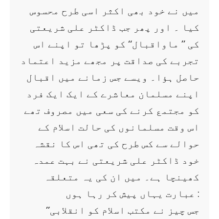
میں نے خود بھی اکثر اسی طرح محسوس
کیا ۔ اور پھر جب ڈاکٹر علی شریعتی
کی ’’ ماواقبال‘‘ کو پڑھا تو اپنے اس
تجربے کی صداقت پر مجھے مزید اعتماد
حاصل ہؤا۔ ویسے جس زمانے میں اقبال
اپنے مسلمان معاشرے کے ایک ایک فرد
کو مجتمع کرنے کی سعی میں مصروف تھے
اس وقت مسلمانوں کی حالت اسلام کے
حوالے سے کس طرح کی تھی اس کا نقشہ
خود ڈاکٹر علی شریعتی نے بہت عمدہ
کھینچا ہے۔ میں ان کی یہ متعلقہ
عبارت یہاں پیش کر رہا ہوں :
’’جس چیز نے مکتب اسلام کو انقلابی