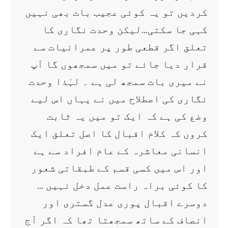
کردیں تو یہ کوئی عجیب بات بھی نہیں
کہی جا سکتی…لیکن وحدت نگاری کا
تعلق اگر قطعی طور پر عمرانیات سے
قرار دیا جائے تو میں سمجھوں گا آپ
نے میری بات سمجھ لی ہے ۔ لہٰذا وحدت
نگاری کی اصطلاح میں نے یہاں اس لیے
وضع کی ہے کہ ایک تو میں یہ ثابت
کروں کہ کلام اقبال کا اصل تعلق ایک
انسانی معاشرہ کے عام افراد سے ہے
اور اس میں کسی قسم کے طبقاتی شعور
کا کوئی براہ راست عمل دخل نہیں …
دوسرے اقبال پوری عدل گستری اور
انصاف کے ساتھ سمجھتا تھا کہ اگر آج