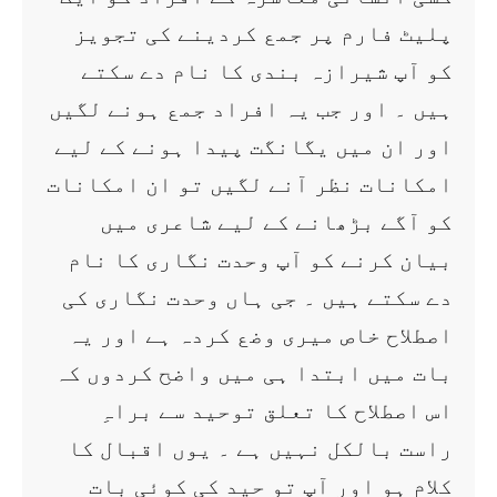
پلیٹ فارم پر جمع کردینے کی تجویز
کو آپ شیرازہ بندی کا نام دے سکتے
ہیں ۔ اور جب یہ افراد جمع ہونے لگیں
اور ان میں یگانگت پیدا ہونے کے لیے
امکانات نظر آنے لگیں تو ان امکانات
کو آگے بڑھانے کے لیے شاعری میں
بیان کرنے کو آپ وحدت نگاری کا نام
دے سکتے ہیں ۔ جی ہاں وحدت نگاری کی
اصطلاح خاص میری وضع کردہ ہے اور یہ
بات میں ابتدا ہی میں واضح کردوں کہ
اس اصطلاح کا تعلق توحید سے براہِ
راست بالکل نہیں ہے ۔ یوں اقبال کا
کلام ہو اور آپ تو حید کی کوئی بات