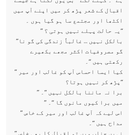
ہے ‘‘۔ کہنے لگے ’’ بس یوں لگتا ہے جیسے
اقبال کے شعر پڑھ کر میں اپنے آپ میں
اکٹھا اور مجتمع سا ہو گیا ہوں ۔
’’ یہ حالت پہلے نہیں ہوتی ؟‘‘
’’بالکل نہیں … غالباً زندگی کی گو نا
گو مصروفیات اکثر مجھے بکھیرے
رکھتی ہیں ‘‘۔
’’ کیا ایسا احساس آپ کو غالب اور میر
پڑھ کر نہیں ہوتا؟‘‘
’’ برا نہ ماننا بالکل نہیں ‘‘۔
’’ میں برا کیوں مانوں گا ‘‘۔
’’ اس لیے کہ آپ غالب اور میر کے خاص
مداح ہیں ‘‘۔
’’ نہیں جناب میں تو اقبال کا بھی خاص