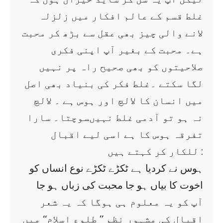
غلط قسم کے عالم افکار میں زلزلہ
لانے والی چیز بھی عقل سے بڑھ کر محبت
ہے۔ محبت کے بغیر آپ اپنی فکری
صلاحیتوں کو بھی صحیح راہ پر نہیں
لگا سکتے ۔غلط فکر کی بنیاد بھی اصل
میں انسان کا لالچ اور ہوس ہے ۔ لالچ
نہ ہو تو آدمی غلط نہیںسوچتا۔ سارا
تفرقہ ہوس کا ہے اسی لیے اقبال
للکار کر کہتے ہیں :
ہوس نے کردیا ہے ٹکڑے ٹکڑے نوع انساں کو
اخوت کا بیاں ہو جا محبت کی زباں ہو جا
آپ کو یہ معلوم ہی ہوگا کہ یہ شعر
اقبال کی مشہور نظم ’’ طلوعِ اسلام‘‘ میں