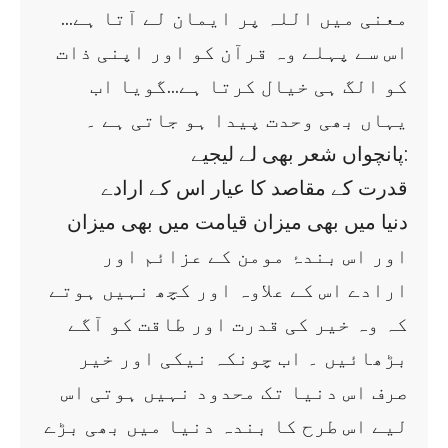
معنی میں اللہ پر ایمان لے آتا ہے…
اس سے پہلے وہ قرآن کو اور اپنی ذات
کو الگ ہی خیال کرتا ہے…گویا اب
یہاں بھی وحدت پیدا ہو جاتی ہے ۔
پانچواں شعر بھی لے لیجیے:
قدرت کے مقاصد کا عیار اس کے ارادے
دنیا میں بھی میزان قیامت میں بھی میزان
اور اس بندۂ مومن کے عزائم اور
ارادے اس کے علاوہ اور کچھ نہیں ہوتے
کہ وہ خیر کی قدرت اور طاقت کو آگے
بڑھائیں ۔ اب چونکہ نیکی اور خیر
صرف اس دنیا تک محدود نہیں ہوتی اس
لیے اس طرح کا بندہ دنیا میں بھی بڑے