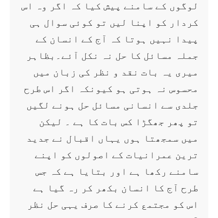
لوگوں کے سامنے پیش کیا کہ اگر وہ اس
کردار کو اپنا لیں تو کوئی سوال ہی
پیدا نہیں ہوتا کہ آج کے انسان کے
جملہ مسائل کا حل نہ نکل آئے۔بظاہر
میری یہ بات نقد و نظر کی زبان میں
محسوس نہ ہوتی ہو کیونکہ اگر اس طرح
جلدی سے انسانی مسائل حل ہونے لگیں
تو پھر جھگڑا کس بات کا ہے ۔ لیکن
میں سمجھتا ہوں یہاں اقبال نے جدید
ترین عمرانیات کے اصولوں کو اپنے
سامنے رکھا ہے اور بتایا ہے کہ جس
طرح آج کا انسان بکھر کر رہ گیا ہے
اس کو مجتمع کرنے کا صرف یہی حل نظر