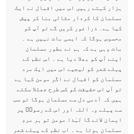
ہزار کہتے رہیں اس میں اقبال نے ایک
مسلمان کا کردار مثالی بنا کر پیش
کیا ہے۔ ذرا غور کریں گے تو آپ کو
محسوس ہوگا کہ ایسی بات نہیں ہے ۔
بات وہی ہے کہ ہم نے بطور مسلمان
اپنے آپ کو بھلا دیا ہے ۔ اس نظم کے
پہلے شعر کو لیجیے اس میں ایک مرد
مسلمان کو اقبال نے اگر مومن کہا ہے
تو آپ اس حقیقت کو کس طرح جھٹلا سکتے
ہیں کہ آدمی دل سے مسلمان ہوگا تو سب
سے پہلے وہ اللہ اور اس کے رسولؐ پر
ایمان لائے گا لہٰذا مومن تو ہر مردِ
مسلمان ہوتا ہے ۔ اب نظم کے پہلے شعر