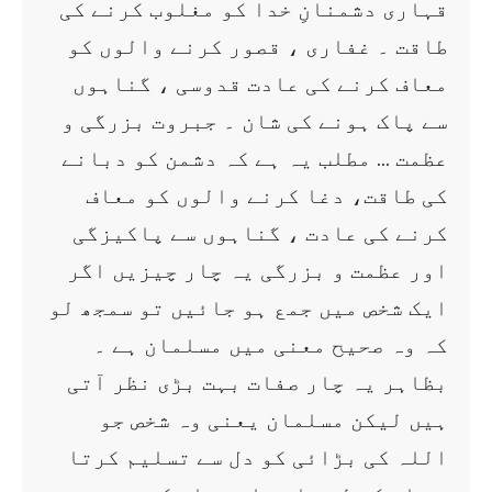
قہاری دشمنانِ خدا کو مغلوب کرنے کی
طاقت ۔ غفاری ، قصور کرنے والوں کو
معاف کرنے کی عادت قدوسی ، گناہوں
سے پاک ہونے کی شان ۔ جبروت بزرگی و
عظمت … مطلب یہ ہے کہ دشمن کو دبانے
کی طاقت، دغا کرنے والوں کو معاف
کرنے کی عادت ، گناہوں سے پاکیزگی
اور عظمت و بزرگی یہ چار چیزیں اگر
ایک شخص میں جمع ہو جائیں تو سمجھ لو
کہ وہ صحیح معنی میں مسلمان ہے ۔
بظاہر یہ چار صفات بہت بڑی نظر آتی
ہیں لیکن مسلمان یعنی وہ شخص جو
اللہ کی بڑائی کو دل سے تسلیم کرتا