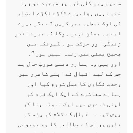
… میں یوں کلی طور پر موجود تو رہا
ختم نہیں ہؤامیرے ٹکڑے ٹکڑے اعضاء
کی لوگ تعظیم بھی کریں گے مگر میرے
لیے یہ ممکن نہیں ہوگا کہ میرے اندر
زندگی اور حرکت ہو ۔ کیونکہ میں
صحیح معنی میں زندہ نہیں ہوں ‘‘۔
اور یہی وہ ہماری دینی صورتِ حال ہے
جس کے لیے اقبال نے اپنی شاعری میں
وحدت نگاری کا عمل شروع کیا اور
ہمارے معاشرے کے ایک ایک فرد کو
اپنی شاعری میں ایک نمونہ بنا کر
پیش کیا ۔ اقبال کے کلام کو پڑھ کر
قاری پر اس کے مطالعہ کا جو مجموعی