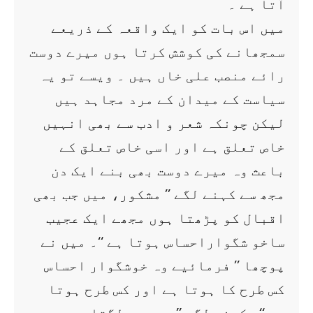
آتا ہے ۔
میں اس بات کو ایک واقعہ کے ذریعے
سمجھانے کی کوشش کرتا ہوں میرے دوست
رائے منصب علی خاں ہیں ۔ ویسے تو یہ
سیاست کے میدان کے مرد مجاہد ہیں
لیکن چونکہ شعر و ادب سے بھی انہیں
خاص تعلق ہے اور اسی خاص تعلق کے
باعث وہ میرے دوست بھی بنے ایک دن
مجھ سے کہنے لگے ’’ مشکور، میں جب بھی
اقبال کو پڑھتا ہوں مجھے ایک عجیب
ساخو شگواراحساس ہوتا ہے ‘‘۔ میں نے
پوچھا ’’ فرمائیے وہ خوشگوار احساس
کس طرح کا ہوتا ہے اور کس طرح ہوتا