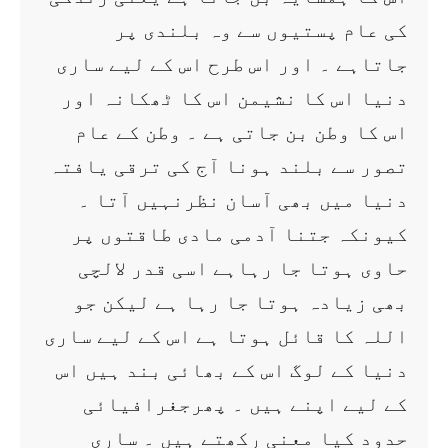
کی عام پستیوں سے وہ بلندی پر
جاتاہے ۔ اور اس طرح اس کے لیے ساری
دنیا اس کا نشیمن اس کا ٹھکانہ اور
اس کا وطن بن جاتی ہے ۔ وطن کے عام
تصور سے بلند ہونا آج کی ترقی یافتہ
دنیا میں بھی آسان نظرنہیں آتا ۔
کیونکہ جتنا آدمی مادی طاقتوں پر
حاوی ہوتا جا رہاہے اسی قدر لالچی
بھی زیادہ ہوتا جا رہا ہے لیکن جو
اللہ کا قائل ہوتا ہے اس کے لیے ساری
دنیا کے لوگ اس کے بھائی بند ہیں اس
کے لیے اپنے ہیں ۔ پھرجغرافیائی
حدود کیا معنی رکھتے ہیں ۔ ساری