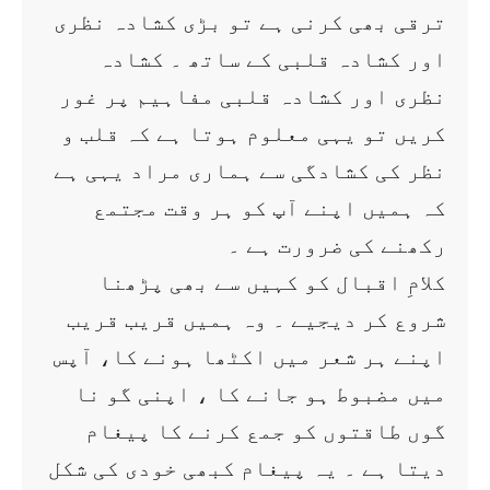
ترقی بھی کرنی ہے تو بڑی کشادہ نظری
اور کشادہ قلبی کے ساتھ ۔ کشادہ
نظری اور کشادہ قلبی مفاہیم پر غور
کریں تو یہی معلوم ہوتا ہے کہ قلب و
نظر کی کشادگی سے ہماری مراد یہی ہے
کہ ہمیں اپنے آپ کو ہر وقت مجتمع
رکھنے کی ضرورت ہے ۔
کلامِ اقبال کو کہیں سے بھی پڑھنا
شروع کر دیجیے ۔ وہ ہمیں قریب قریب
اپنے ہر شعر میں اکٹھا ہونے کا، آپس
میں مضبوط ہو جانے کا ، اپنی گو نا
گوں طاقتوں کو جمع کرنے کا پیغام
دیتا ہے ۔ یہ پیغام کبھی خودی کی شکل