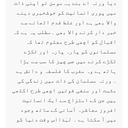
دیا ورنہ اے بندہـ مومن تو اپنی ذات
میں پوری انسانیت کو خوشخبری دینے
والا بھی ہے اور غلط قدم اٹھانے سے
خبر دار کرنے والا بھی ۔مطلب یہ ہے کہ
اقبال کو اچھی طرح معلوم تھا کہ
مسلمانوں کو پارہ پارہ اور ٹکڑے
ٹکڑے کرنے میں جس چیز کا سب سے بڑا
ہاتھ ہے وہ مغرب کا فلسفہ و دانش ہے
۔ ورنہ مسلمان کی ذات میں زندگی کی
مثبت اور منفی قوتیں اچھی طرح اکٹھی
ہیں جن کے امتزاج سے ایک انسانیت
افروز معاشرہ آسانی کے ساتھ وجود
میں آ سکتا ہے ۔ لہٰذااس وقت دنیا کو