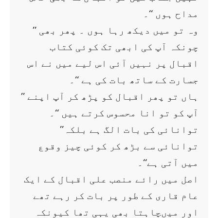
مداح ہوں ‘‘۔
’’ وہ تو میں دیکھ رہا ہوں ۔ پھر بھی
چونکہ آپ کی ابھی تک کوئی کتاب
اقبال پر نہیں آئی اس لیے میں نے اس
جسارت کے ساتھ بات کی ہے ‘‘۔
’’ ہاں تو پھر اقبال کو پڑھ کر آپ اپنے
آپ کو تو انا محسوس کرتے ہیں ‘‘۔
’’توانائی کی بات الگ ہے بلکہ
توانائی سے بڑھ کر کوئی چیز وقوع
میں آتی ہے‘‘۔
اصل میں رائے منصب علی اقبال کے ایک
عام قاری کے طور پر بات کر رہے تھے
اور میںچاہتا بھی یہی تھا کیونکہ