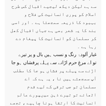
سے ہے لیکن دیکھ لیجیے اقبال کس طرح
اسلام کو پوری انسانیت کی فلاح و
بہبود کا ذریعہ سمجھتا ہے ۔ اور اسی
بند کا یہ شعر بھی ہے جہاں اقبال کھل
کر مسلمان کو انسانیت کا پیغام دے
رہا ہے ۔
غبار آلودۂ رنگ و نسب ہیں بال و پر تیرے
تو اے مرغِ حرم اڑانے سے پہلے پرفشاں ہو جا
اڑنے سے پہلے پر فشاں ہو جا کا مطلب
آپ سمجھتے ہیں نا ، یہ ہے کہ اے
مسلمان تو جب ترقی کے لیے قدم
اٹھائے تو تیرے ذہن میںپورے عالم
انسانیت کا ارتقا ہونا چاہیے ، تجھے