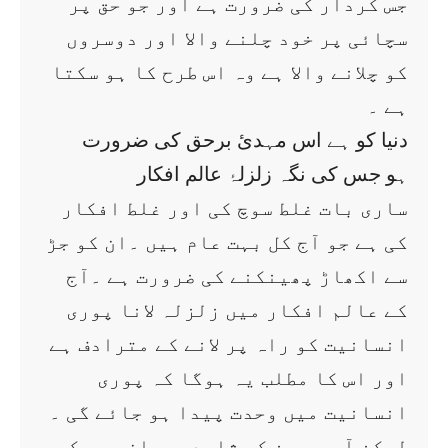
جس کردار کی ضرورت ہے اور جو حق پر
سچائی پر خود چلنے والا اور دوسروں
کو چلانے والا ہے وہ اس طرح کا ہو سکتا
ہے ۔
دنیا کو ہے اس مہدیٔ برحق کی ضرورت
ہو جس کی نگہ زلزلۂ عالم افکار
ساری بات غلط سوچ کی اور غلط افکار
کی ہے جو آج کل بہت عام ہیں ۔ان کو جڑ
سے اکھاڑ پھینکنے کی ضرورت ہے ۔آج
کے عالم افکار میں زلزلہ لانا پوری
انسانیت کو راہ پر لانے کے مترادف ہے
اور اس کا مطلب یہ ہوگا کہ پوری
انسانیت میں وحدت پیدا ہو جائے گی ۔
لیکن آپ یہ سن کر شاید حیران ہوں کہ