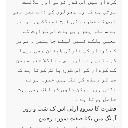
کردار میں اس قدر نرمی اور ملائمت
ہوتی ہے کہ وہ پھولوں کی ذات میں بھی
اوس کے قطروں کی طرح ٹھنڈک پہنچاتی
ہے … مگر پھر وہی بات اس طراوت کے
معنی ہلکے نہیں لینے چاہئیں ۔ مومن
کے کردار کی تازگی طوفان بھی برپا
کر سکتی ہے ۔اور اس سے اگلا شعر مومن
کے کردار کو اس طرح پالش کرتا ہے کہ
جس کو دیکھ کر نگاہیں خیرہ ہونے
لگتی ہیں لیکن دلوں کو لطف بھی بہت
حاصل ہوتا ہے ۔
فطرت کا سرودِ ازلی اس کے شب و روز
آہنگ میں یکتا صفتِ سورۂ رحمن