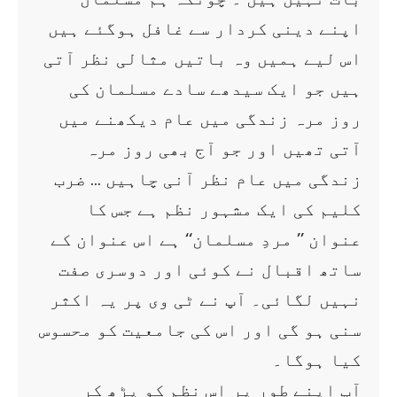
اپنے دینی کردار سے غافل ہوگئے ہیں
اس لیے ہمیں وہ باتیں مثالی نظر آتی
ہیں جو ایک سیدھے سادے مسلمان کی
روز مرہ زندگی میں عام دیکھنے میں
آتی تھیں اور جو آج بھی روز مرہ
زندگی میں عام نظر آنی چاہیں … ضرب
کلیم کی ایک مشہور نظم ہے جس کا
عنوان ’’ مردِ مسلمان‘‘ ہے اس عنوان کے
ساتھ اقبال نے کوئی اور دوسری صفت
نہیں لگائی۔ آپ نے ٹی وی پر یہ اکثر
سنی ہو گی اور اس کی جامعیت کو محسوس
کیا ہوگا۔
آپ اپنے طور پر اس نظم کو پڑھ کر