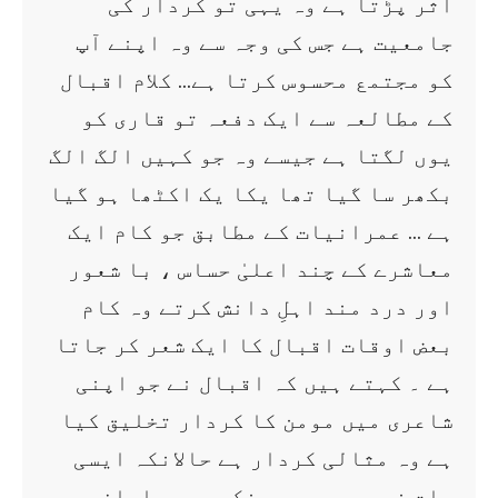
اثر پڑتا ہے وہ یہی تو کردار کی
جامعیت ہے جس کی وجہ سے وہ اپنے آپ
کو مجتمع محسوس کرتا ہے… کلام اقبال
کے مطالعہ سے ایک دفعہ تو قاری کو
یوں لگتا ہے جیسے وہ جو کہیں الگ الگ
بکھر سا گیا تھا یکا یک اکٹھا ہو گیا
ہے … عمرانیات کے مطابق جو کام ایک
معاشرے کے چند اعلیٰ حساس ، با شعور
اور درد مند اہلِ دانش کرتے وہ کام
بعض اوقات اقبال کا ایک شعر کر جاتا
ہے ۔ کہتے ہیں کہ اقبال نے جو اپنی
شاعری میں مومن کا کردار تخلیق کیا
ہے وہ مثالی کردار ہے حالانکہ ایسی
بات نہیں ہیں ۔ چونکہ ہم مسلمان