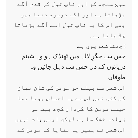
سوچ سمجھ کر اور ناپ تول کر قدم آگے
بڑھاتا ہے اور آگے دوسری دنیا میں
بھی اس کا یہ ناپ تول اسے آگے بڑھاتا
چلا جاتا ہے۔
چھٹاشعریوں ہے :
جس سے جگرِ لالہ میں ٹھنڈک ہو وہ شبنم
دریائوں کے دل جس سے دہل جائیں وہ
طوفان
اس شعر سے پہلے جو مومن کی شان بیان
کی گئی تھی اس سے یہ احساس ہوتا تھا
جیسے مومن کا کردار کچھ بہت ہی
زیادہ خشک سا ہے لیکن ایسی بات نہیں
اس شعر نے ہمیں یہ بتایا کہ مومن کے