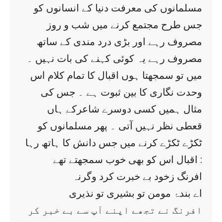
مسلمانوں کی معرفت دنیا کے انسانوں کو
جس طرح مجتمع کرنے میں شب و روز
مصروف رہے اور بڑی درد مندی کے ساتھ
مصروف رہے یہ کوئی کہنے کی بات نہیں ۔
میں تو سمجھتا ہوں اقبال کا تمام کلام اس
وحدت نگاری کا بین ثبوت ہے ۔ جس کی
مثال ہمیں کسی دوسرے شاعرکے ہاں
قعطی نظر نہیں آتی ۔ پھر مسلمانوں کو
ٹکڑے ٹکڑے کرنے میں جس دانش کا ہاتھ رہا
اقبال اس کو بھی خوب سمجھتے تھے :
افرنگ زخود بے خبرت کرد وگرنہ
اے بندۂ مومن تو بشیری تو نذیری
افرنگ نے تجھے اپنے آپ سے بے خبر کر