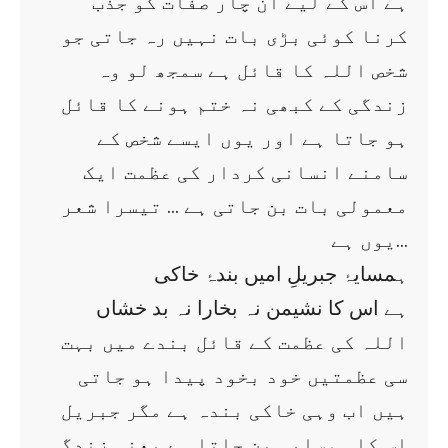
ہے اس کے لیے ان چار صفات کو جذب
کرنا کوئی بڑی بات نہیں رہ جاتی جو
شخص اللہ کا قائل ہے سمجھ لو وہ
زندگی کے کبھی نہ ختم ہونے کا قائل
ہو جاتا ہے اور یوں ایسے شخص کے
سامنے انسانی کردار کی عظمت ایک
معمولی بات بن جاتی ہے … تیسرا شعر
یوں ہے…
ہمسایۂ جبریلِ امیں بندۂ خاکی
ہے اس کا نشیمن نہ بخارا نہ بد خشاں
اللہ کی عظمت کے قائل بندے میں بہت
سی عظمتیں خود بخود پیدا ہو جاتی
ہیں اب وہی خاکی بندہ ہے مگر جبریل
اس کا ہمسایہ بن جاتا ہے یعنی زندگی