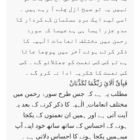
نہیں یہ تو صبح ازل چلے آ رہے ہیں ۔
اسی لیے ایک مردِ مسلمان کے کردار کا
مدو جزر ایسا ہی ہے جیسا کہ سورۂ
رحمن میں مختلف انعامات الٰہیہ کا
ذکر کرتے ہوئے آخر میں پوچھا جاتا
ہے تم کس کس نعمت کو جھٹلائو گے ۔ کس
کس نعمت کا شکریہ ادا نہ کرو گے ۔
فَبِاَیِّ اٰلَائِ رَبِّکُمَا تُکَذِّبَانْ
مطلب یہ ہے کہ جس طرح سورۂ رحمن میں
مختلف انعامات ِ الٰہیہ کا ذکر کرنے کے بعد یہ
آیت آتی ہے اور ہمیں ان نعمتوں کے یکجا
ہونے کے احساس کے ساتھ ساتھ خود اپنے آپ
میںہمیں یکجا ہونے کا احساس دلاتی ہے ۔