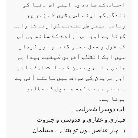
احساس کے ساتھ وہ اپنی اس دنیا کی
زندگی کو اپنے اس یقین کے زور پر
زیادہ بہتر طریقے سے گزارنے کا رادہ
کرتا ہے اور اس ارادے کے ساتھ ہی اس
کے قول و فعل یعنی گفتار اور کردار
میں ایک انقلاب آفریں کیفیت پیدا ہو
جاتی ہے ۔ جو یقین کے باعث ایک دلیل
اور برہان کی صورت میں سامنے آتی ہے
۔ یعنی یہ سب کچھ معمول کے مطابق
ہوتا ہے۔
اب دوسرا شعرلیجیے:
قہاری و غفاری و قدوسی و جبروت
یہ چار عناصر ہوں تو بنتا ہے مسلمان