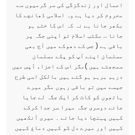
اعمال اور زندگزگی کی سر گرمیوں سے
محروم کر دیا ہے وہ اسلامی ڈھانچے کا
بکھر جانا ہے نہ کہ اس کا ختم ہو
جانا … مکتب اسلام تو اپنی جگہ پر
باقی ہے ( جس کے دھوکے میں آج بھی
مسلمان اپنے آپ کو پکے مسلمان
سمجھتے ہیں )مگر اس کے اجزاء آپس میں
درہم برہم ہو گئے ہیں بالکل اسی طرح
جیسے میں تو باقی رہوں مگر میرے
ہاتھوں کو کاٹ کر ایک جگہ لے جایا
جائے دوسری جگہ میرا سر جدا کرکے
کہیں پہنچا دیا جائے ۔ میری آنکھیں
کہیں اور میرے دل کو کہیں دماغ کہیں