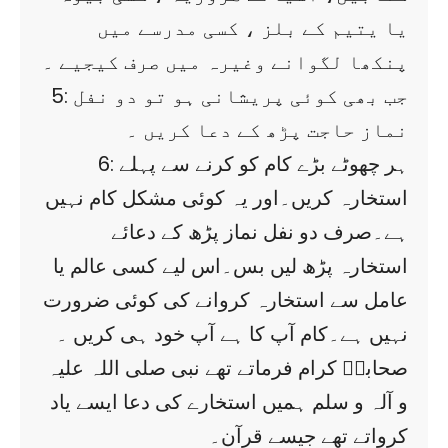
یا یتیم کے بلز ، کسی مدرسے میں
پنکھا لگوانے وغیرہ میں صرف کیجیے ۔
5: جب بھی کوئی پریشانی ہو تو دو نفل
نماز حاجت پڑھ کے دعا کریں ۔
6: ہر چھوٹے بڑے کام کو کرنے سے پہلے
استخارہ کریں۔اور یہ کوئی مشکل کام نہیں
ہے۔صرف دو نفل نماز پڑھ کے دعائے
استخارہ پڑھ لیں بس۔اس لیے کسی عالم یا
عامل سے استخارہ کروانے کی کوئی ضرورت
نہیں ہے۔کام آپ کا ہے آپ خود ہی کریں ۔
صحابہؓ کرام فرماتے تھے نبی صلی اللہ علیہ
و آلہ و سلم ہمیں استخارے کی دعا ایسے یاد
کرواتے تھے جیسے قرآن۔