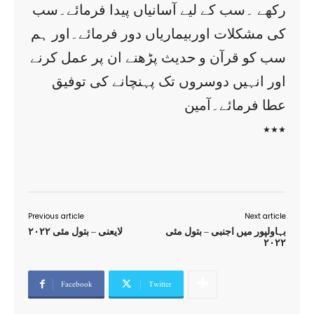
رکھے ۔سب کے لیے آسانیاں پیدا فرمائے۔سب
کی مشکلات اوربیماریاں دور فرمائے۔اور ہم
سب کو قرآن و حدیث پڑھنے ان پر عمل کرنے
اور انہیں دوسروں تک پہنچانے کی توفیق
عطا فرمائے۔آمین
٭٭٭
Previous article
Next article
بہاولپور میں اجنبی – بتول مئی
لایعنی – بتول مئی ۲۰۲۲
۲۰۲۲
Facebook
Twitter