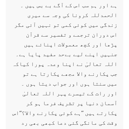
ہے اور ہم سب اس کے آگے بے بس ہیں ۔
الحمدللہ کرونا کی وجہ سے میری
زندگی میں کوئی کمی تو نہیں آئی مگر
اس دوران ترجمے و تفسیر سے قرآن
پڑھا اور کچھ معمولات اپنائے ہیں
جنہیں اپنے لیے بےحد مفید پایا ہے۔
اللہ تعالیٰ نے اپنا وعدہ پورا کیاکہ
جب پکارنے والا مجھے پکارتا ہے تو
میں سنتا ہوں اور جواب دیتا ہوں ۔
اور رات کے تیسرے پہر اللہ تعالیٰ
آسمان دنیا پر تشریف فرما ہو کر
پکارتے ہیں ’’ہے کوئی پکارنے والا؟‘‘اس
وقت کی مانگی گئی دعا کبھی بھی رد