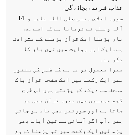
عذاب قبر سے بچائے گی۔
14: سورہ اخلاص ۔نبی صلی اللہ علیہ و
آلہ و سلم نے فرمایا ہے کہ اسے دس
بار پڑھنا ایک قرآن پڑھنے کے مترادف
ہے۔ایک اور روایت میں تین بار کا
ذکر ہے۔
میرا معمول تو یہ ہے کہ ظہر کی سنتوں
میں ایک رکعت میں ایک صفحہ قرآن پاک
مصحف سے دیکھ کر پڑھتی ہوں اس طرح
کچھ مہینوں میں دورہ قرآن بھی ہو
جاتا ہے اور سورتیں بھی یاد ہو جاتی
ہیں ۔آپ اگر آسانی سے تین آیات بھی
پڑھ لیں ایک رکعت میں تو پڑھنا شروع