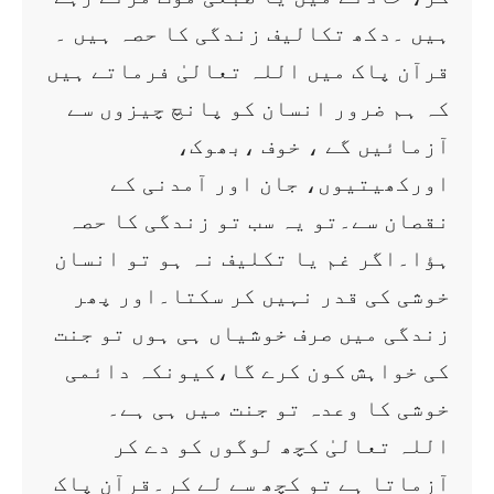
ہیں ۔دکھ تکالیف زندگی کا حصہ ہیں ۔
قرآن پاک میں اللہ تعالیٰ فرماتے ہیں
کہ ہم ضرور انسان کو پانچ چیزوں سے
آزمائیں گے ، خوف ،بھوک،
اورکھیتیوں، جان اور آمدنی کے
نقصان سے۔تو یہ سب تو زندگی کا حصہ
ہؤا۔اگر غم یا تکلیف نہ ہو تو انسان
خوشی کی قدر نہیں کر سکتا۔اور پھر
زندگی میں صرف خوشیاں ہی ہوں تو جنت
کی خواہش کون کرے گا،کیونکہ دائمی
خوشی کا وعدہ تو جنت میں ہی ہے۔
اللہ تعالیٰ کچھ لوگوں کو دے کر
آزماتا ہے تو کچھ سے لے کر۔قرآن پاک