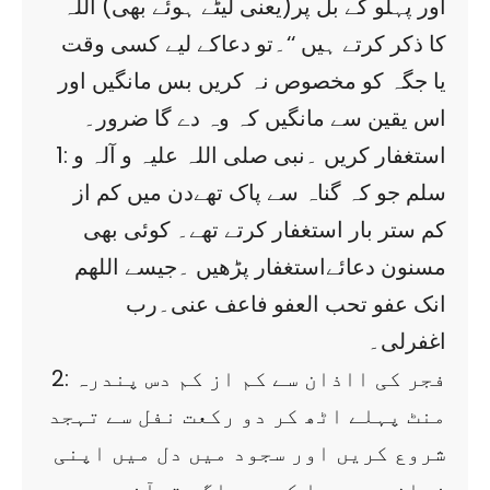
اور پہلو کے بل پر(یعنی لیٹے ہوئے بھی) اللہ
کا ذکر کرتے ہیں ‘‘۔تو دعاکے لیے کسی وقت
یا جگہ کو مخصوص نہ کریں بس مانگیں اور
اس یقین سے مانگیں کہ وہ دے گا ضرور۔
1: استغفار کریں ۔نبی صلی اللہ علیہ و آلہ و
سلم جو کہ گناہ سے پاک تھےدن میں کم از
کم ستر بار استغفار کرتے تھے۔ کوئی بھی
مسنون دعائےاستغفار پڑھیں ۔جیسے اللھم
انک عفو تحب العفو فاعف عنی۔رب
اغفرلی۔
2: فجر کی ااذان سے کم از کم دس پندرہ
منٹ پہلے اٹھ کر دو رکعت نفل سے تہجد
شروع کریں اور سجود میں دل میں اپنی