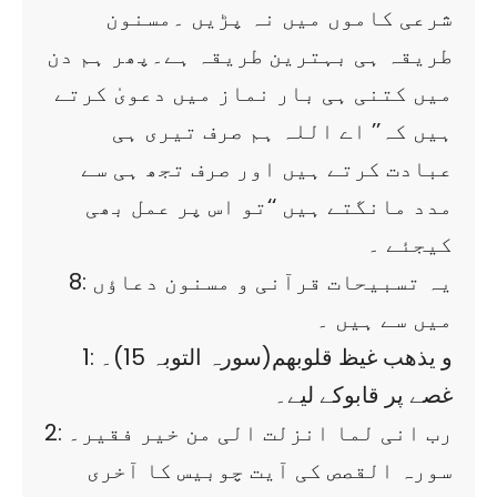
شرعی کاموں میں نہ پڑیں ۔مسنون
طریقہ ہی بہترین طریقہ ہے۔پھر ہم دن
میں کتنی ہی بار نماز میں دعویٰ کرتے
ہیں کہ’’ اے اللہ ہم صرف تیری ہی
عبادت کرتے ہیں اور صرف تجھ ہی سے
مدد مانگتے ہیں ‘‘تو اس پر عمل بھی
کیجئے ۔
8: یہ تسبیحات قرآنی و مسنون دعاؤں
میں سے ہیں ۔
1: و یذھب غیظ قلوبھم(سورہ التوبہ 15)۔
غصے پر قابوکے لیے۔
2: رب انی لما انزلت الی من خیر فقیر۔
سورہ القصص کی آیت چوبیس کا آخری