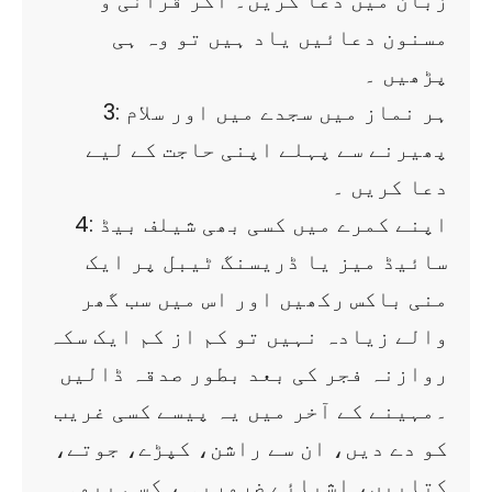
زبان میں دعا کریں۔ اگر قرآنی و
مسنون دعائیں یاد ہیں تو وہ ہی
پڑھیں ۔
3: ہر نماز میں سجدے میں اور سلام
پھیرنے سے پہلے اپنی حاجت کے لیے
دعا کریں ۔
4: اپنے کمرے میں کسی بھی شیلف بیڈ
سائیڈ میز یا ڈریسنگ ٹیبل پر ایک
منی باکس رکھیں اور اس میں سب گھر
والے زیادہ نہیں تو کم از کم ایک سکہ
روازنہ فجر کی بعد بطور صدقہ ڈالیں
۔مہینے کے آخر میں یہ پیسے کسی غریب
کو دے دیں، ان سے راشن، کپڑے، جوتے،
کتابیں، اشیائے ضروریہ ، کسی بیوہ