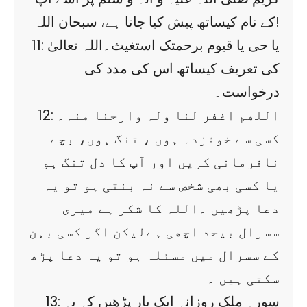
کے نام کیساتھ پیش کیا جاتا ہے، سبحان اللہ!
11: یا حی یا قیوم برحمتک استغیث۔اللہ تعالیٰ
کی تعریف کیساتھ اس کی مدد کی
درخواست۔
12: اللھم اغفر لنا ولہ وارحنا منہ۔
کسی سے خوفزدہ ہوں ، تنگ ہوں، بچے
نافرمانی کریں اور آپ کا دل تنگ ہو
یا کسی بھی شخص سے نہ بنتی ہو تو یہ
دعا پڑھیں ۔اللہ کا شکر ہے میری
سسرال بیحد اچھی ہےلیکن اگر کسی بہن
کے سسرال میں مسئلہ ہو تو یہ دعا پڑھ
سکتی ہیں ۔
13: سورہ ملک روزانہ ایک بار پڑھیں کہ یہ