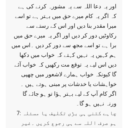
اور یہ دعا اللہ سے یہ مشورہ کرنے کی ہے
کہ اگر یہ کام میرے حق میں بہتر ہے تو اسے
میرا مقدر بنا دیں اور اس کے رستے سے
رکاوٹیں دور کر دیں اور اگر یہ میرے حق میں
برا ہے تو اسے مجھ سے دور کر دیں ۔اس میں
ہم کہیں یہ نہیں کہتے کہ خواب میں دکھا
دیں اس لیے یہ توقع مت رکھیں کہ خواب آئے
گا کیونکہ خواب ہمارے لاشعور میں چھپی
خواہشات یا خدشات پر مبنی ہوتے ہیں ۔
اگر کام آپ کے لیے بہتر ہؤا تو ہو جائے گا
ورنہ نہیں ہو گا۔
7: چاہے کتنی ہی بڑی تکلیف یا مسئلہ
ہو صرف اللہ سے ہی رجوع کریں ۔غیر