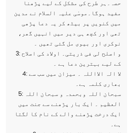
حصہ۔ہر طرح کی مشکل کے لیے پڑھنا
مفید ہوگا۔موسٰی علیہ السلام نے مدین
میں کنویں پر بیٹھ کر یہ دعا پڑھی
تھی اور کچھ ہی دیر میں انہیں گھر،
نوکری اور بیوی مل گئی تھیں ۔
3: و اصلح لی فی ذریتی۔ اولاد کی اصلاح
کے لیے بہترین دعا ہے ۔
4: لا الہ الااللہ ۔ میزان میں سب سے
بھاری کلمہ ہے۔
5: سبحان اللہ وبحمدہ و سبحان اللہ
العظيم ۔ ایک بار پڑھنے سے جنت میں
ایک درخت پڑھنے والے کے نام کا لگتا
ہے۔