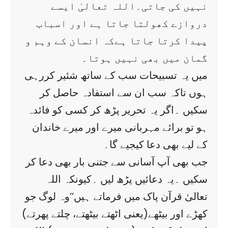
نہیں کی جاتی۔اللہ تعالیٰ ایسے
دروازے کھولتا جاتا ہے اور اسباب
پیدا کرتا جاتا ہےکہ انسان کے وہم و
گمان میں بھی نہیں ہوتا۔
میں یہ تسبیحات سب کے ساتھ شئیر کررہی
ہوں تاکہ سب ان سے استفادہ حاصل کر
سکیں ۔اگر یہ تحریر پڑھ کر کسی کو فائدہ
ہو تو برائے مہربانی میرے اور میرے خاندان
کے لیے بھی دعا کیجیے گا۔
جب بھی آپ آسانی سے جتنی بار بھی دعا کر
سکیں ۔یہ دعائیں پڑھ لیں ۔کیونکہ اللہ
تعالیٰ قرآن پاک میں فرماتے ہیں’’وہ لوگ جو
کھڑے اور بیٹھے(یعنی اٹھتے بیٹھتے، چلتے پھرتے)