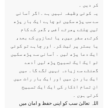
کر دیں ۔
یہ کوئی وظیفہ نہیں ہے ۔اگر آسانی
سے سب پڑھ سکیں تو چاہے ایک بار پڑھ
لیں چلتے پھرتے آفس ، گھر کے کام
کرتے، سفر میں، یا نمازوں کے بعد،
یا بستر پر لیٹ کر۔ اور چاہے تو کوئی
ایک دعا پڑھ لیں ۔ آسانی سے پڑھ سکیں
تو ایک ایک تسبیح پڑھ لیں آدھے
گھنٹے سے زیادہ نہیں لگے گا۔ میں
ایک بار دن میں اور ایک بار رات میں
ان تمام اذکار کی ایک ایک تسبیح
کرتی ہوں ۔
اللہ تعالیٰ سب کو اپنی حفظ و امان میں