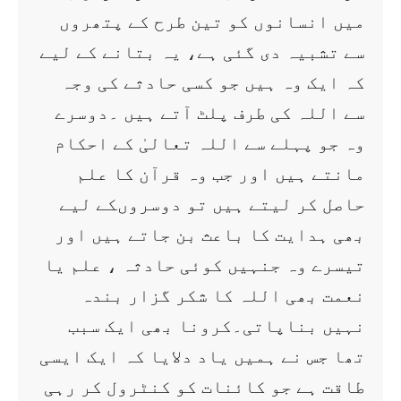
میں انسانوں کو تین طرح کے پتھروں
سے تشبیہ دی گئی ہے، یہ بتانے کے لیے
کہ ایک وہ ہیں جو کسی حادثے کی وجہ
سے اللہ کی طرف پلٹ آتے ہیں ۔دوسرے
وہ جو پہلے سے اللہ تعالیٰ کے احکام
مانتے ہیں اور جب وہ قرآن کا علم
حاصل کر لیتے ہیں تو دوسروںکے لیے
بھی ہدایت کا باعث بن جاتے ہیں اور
تیسرے وہ جنہیں کوئی حادثہ ، علم یا
نعمت بھی اللہ کا شکر گزار بندہ
نہیں بناپاتی۔کرونا بھی ایک سبب
تھا جس نے ہمیں یاد دلایا کہ ایک ایسی
طاقت ہے جو کائنات کو کنٹرول کر رہی