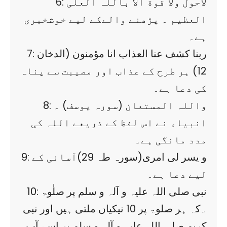
6: لاحول ولا قوة الا باللہ العلی
العظيم ۔ پڑھنے والےکے لیے خوشخبری
ہے۔
7: ربنا کشف عنا العذاب انا مؤمنون (الدخان
12) ہر طرح کے عذاب اور مصیبت سے پناہ
کی دعا ہے۔
8: واللہ المستعان (سورہ یوسف) ۔
انبیاء نے اس لفظ کے ذریعے اللہ کی
مدد مانگی ہے۔
9: و یسر لی امری(سورہ طہ 29)آسانی کے
لیے دعا ہے۔
10: نبی صلی اللہ علیہ و آلہ و سلم پر صلٰوۃ
۔کہ ہر صلوۃ پر 10 نیکیاں ملتی ہیں اور نبی
کریم صلی اللہ علیہ و آلہ و سلم پر اسے آپ