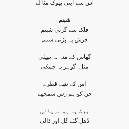
اس سے اپنی بھوک مٹا لے
شبنم
فلک سے گرتی شبنم
فرش پہ پڑتی شبنم
گھاس کے منہ پہ پھیلی
مثل ِ گوہر یہ چمکی
اس کے ننھے قطرے
جن کو ہم رس سمجھے
برگ پہ ہو ہریالی
دُھل گئے گل اور ڈالی