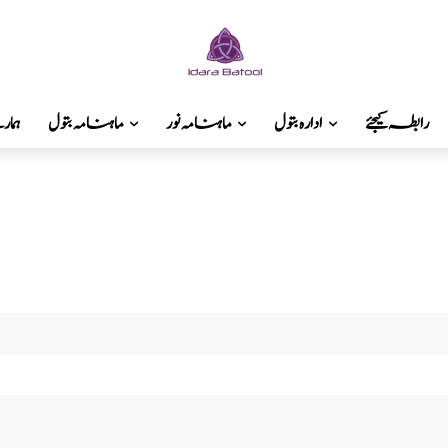
رابطہ کیجئے
ادارہ بتول
ماہنامہ نور
ماہنامہ بتول
ہما