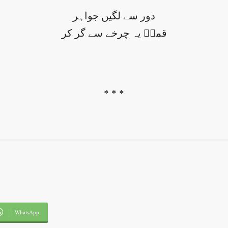
دور سے لگیں جواہر
قمرؔ یہ چرخے سے گر کر
* * *
WhatsApp