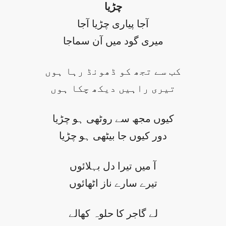
چڑیا
آجا پیاری چڑیا آجا
میری گود میں آن سماجا
کب سے تجھ کو ڈھونڈ رہا ہوں
تیری راہیں دیکھ چکا ہوں
کیوں مجھ سے روٹھی ہو چڑیا
دور کیوں جا بیٹھی ہو چڑیا
آ میں تیرا دل بہلائوں
تیرے سارے ناز اٹھائوں
لے گاجر کا حلوہ کھالے