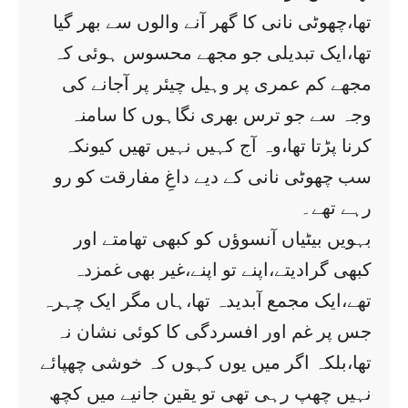
تھا،چھوٹی نانی کا گھر آنے والوں سے بھر گیا
تھا،ایک تبدیلی جو مجھے محسوس ہوئی کہ
مجھے کم عمری پر وہیل چیئر پر آجانے کی
وجہ سے جو ترس بھری نگاہوں کا سامنہ
کرنا پڑتا تھا،وہ آج کہیں نہیں تھیں کیونکہ
سب چھوٹی نانی کے دیے داغِ مفارقت کو رو
رہے تھے۔
بہویں بیٹیاں آنسوؤں کو کبھی تھامتے اور
کبھی گرادیتے،اپنے تو اپنے،غیر بھی غمزدہ
تھے،ایک مجمع آبدیدہ تھا،ہاں مگر ایک چہرہ
جس پر غم اور افسردگی کا کوئی نشان نہ
تھا،بلکہ اگر میں یوں کہوں کہ خوشی چھپائے
نہیں چھپ رہی تھی تو یقین جانیے میں کچھ