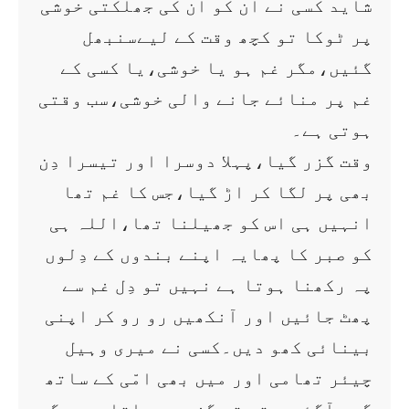
شاید کسی نے ان کو ان کی جھلکتی خوشی
پر ٹوکا تو کچھ وقت کے لیےسنبھل
گئیں،مگر غم ہو یا خوشی،یا کسی کے
غم پر منائے جانے والی خوشی،سب وقتی
ہوتی ہے۔
وقت گزر گیا،پہلا دوسرا اور تیسرا دِن
بھی پر لگا کر اڑ گیا،جس کا غم تھا
انہیں ہی اس کو جھیلنا تھا،اللہ ہی
کو صبر کا پھایہ اپنے بندوں کے دِلوں
پہ رکھنا ہوتا ہے نہیں تو دِل غم سے
پھٹ جائیں اور آنکھیں رو رو کر اپنی
بینائی کھو دیں۔کسی نے میری وہیل
چیئر تھامی اور میں بھی امّی کے ساتھ