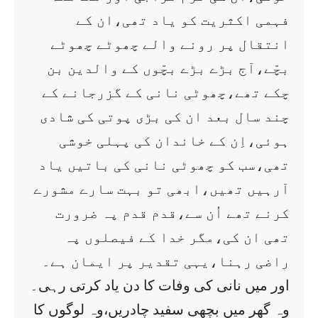
فہمی اکثریت کو یاد تھی،ان کے
انتقال پر رونے والے چھوٹے چھوٹے
بچّے،آج بڑے بڑے بچّوں کے والدین بن
چکے تھے،چھوٹی نانی کے گزرجانے کے
چند سال بعد ان کی بڑی پوتی کی شادی
ہوئی،اِن کے خاندان کی پہلی خوشی
تھی،سب کو چھوٹی نانی کی باتیں یاد
آرہیں تھیں،ابھی تو بہت سارے مشورے
کرنے تھے اُن سے،قدم قدم پہ ضرورت
تھی ان کی،مگر خدا کے فیصلوں پہ
راضی رہنا،یہی تقدیر پر ایمان ہے۔
اور میں نانی کی وفات کا دن یاد کرتی رہی۔
وہ گھر میں بچھی سفید چادریں،وہ لوگوں کا