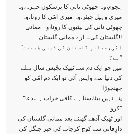
ہجوم،وہ چھوٹی نانی کا پرسکون چہرہ،وہ
میری وہیل چیئر،وہ میری امّی کا رونا،وہ
چھوٹی نانی کی بیٹیوں کا رونا،وہ ممانی
گلستان کی…..ارے ممانی گلستان!!
’’امّی،ممانی گلستان کی کیسی طبیعت
ہے؟‘‘
میں جو ایک دم سے ٹھیک پچّیس سال پہلے
کی دنیا سے واپس آئی تو ایک دم امّی کو
جھنجوڑا۔
’’پتہ نہیں بیٹا،سنا ہے کافی خراب ہے،دعا
کرو‘‘
اور ٹھیک آدھے گھنٹے بعد ممانی گلستان کی
دارِفانی سے کوچ کرجانے کی خبر جنگل کی