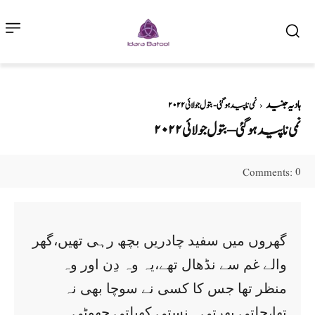
ہادیہ جنید
نمی ناپید ہو گئی - بتول جولائی۲۰۲۲
نمی ناپید ہو گئی – بتول جولائی۲۰۲۲
0
Comments:
گھروں میں سفید چادریں بچھ رہی تھیں،گھر
والے غم سے نڈھال تھے،یہ وہ دِن اور وہ
منظر تھا جس کا کسی نے سوچا بھی نہ
تھا،چلتی پھرتی ہنستی کھیلتی چھوٹی