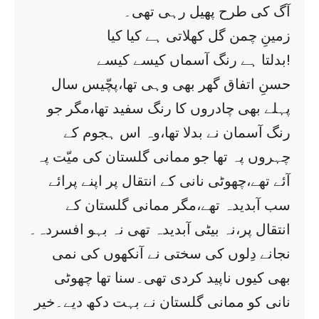
آگ کی طرح پھیل رہی تھی۔
زمینِ چمن گل کھلاتی ہے کیا کیا
بدلتا ہے رنگ آسماں کیسے کیسے!
حسنِ اتفاق گھر بھی وہی تھا،پچّیس سال
پہلے بھی چادروں کا رنگ سفید تھا،مگر جو
رنگ آسمان نے بدلا تھا،وہ اس ہجوم کے
چہروں پہ تھا جو ممانی گلستان کی میّت پہ
آئے تھے،چھوٹی نانی کے انتقال پر اپنے پرائے
سب آبدیدہ تھے،مگر ممانی گلستان کے
انتقال پر،نہ بیٹی آبدیدہ تھی نہ بہو افسردہ۔
نجانے دِلوں کی سختی نے آنکھوں کی نمی
بھی کیوں ناپید کردی تھی۔سنا تھا چھوٹی
نانی کو ممانی گلستان نے بہت دکھ دیے۔خیر