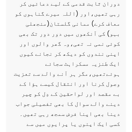
دوران ثابت قدمی کے لیے دعائیں کر
رہی تھیں،اور (اللہ میرے گناہوں کو
معاف کرے) ممانی گلستان(منجھلی
بہو) کی آنکھوں میں دور دور تک بھی
کوئی نمی نہ تھی،وہ گھر والوں اور
اپنی نندوں کو دیکھ کر نجانے کیوں
ایک طنزیہ مسکراہٹ سجائے
ہوئےتھیں،مگر ہر آنے والے سے تعزیت
وصول کرنا اور انتقال کیسے ہؤا کے
بے مقصد اور لواحقین کے دِل کو چیر
دینے والے سوال کا بھی تفصیلی جواب
دینا بھی اپنا فرض سمجھ رہی تھیں۔
کسی ایک اپنوں یا پرایوں میں سے