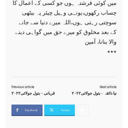
میں کوئی فرشتہ ہوں جو کسی کے اعمال کا
حِساب رکھوں،یونہی وہیل چیئر پہ بیٹھی
سوچتی رہتی ہوں،اللہ میرے دنیا سے جانے
کے بعد مخلوق کو میرے حق میں گواہی دینے
والا بنانا، آمین
٭٭٭
Previous article
Next article
نیا ذائقہ – بتول جولائی۲۰۲۲
قربانی – بتول جولائی۲۰۲۲
Facebook
Twitter