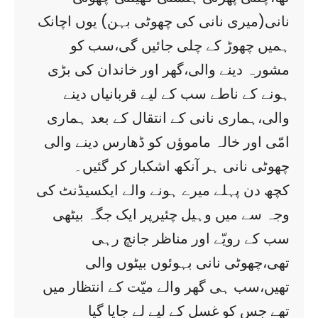
نانی(میری نانی کی چھوٹی بہن) یوں اچانک
ہمیں چھوڑ کے چلی جائیں گی،سب کو
مشورہ دینے والی،گھر اور خاندان کی بڑی
ہونے کے ناطے سب کے لیے قربانیاں دینے
والی،ہماری نانی کے انتقال کے بعد ہماری
امّی اور خالہ ماموؤں کو ڈھارس دینے والی
چھوٹی نانی ہر آنکھ اشکبار کر گئیں۔
کچھ دن پہلے میرے ہونے والے ایکسیڈنٹ کی
وجہ سے میں وہیل چئیرپر ایک جگہ بیٹھی
سب کے رویّے اور مناظر جانچ رہی
تھی،چھوٹی نانی بہوئوں بیٹوں والی
تھیں،سب ہی گھر والے میّت کے انتظار میں
تھے جس کو غسل کے لیے لے جایا گیا