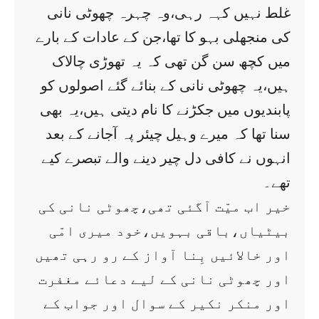
غلط نہیں کہہ رہی،وہ چہرہ چھوٹی نانی
کی منجھلی بہو کا تھا،جن کے عادات کے بارے
میں کچھ سن گن تھی کہ یہ تھوڑی چالاک
ہیں،یہ چھوٹی نانی کے بنائے گئے اصولوں کو
پابندیوں میں جکڑنے کا نام دیتی ہیں،یہ بھی
سنا تھا کہ میرے وہیل چیئر پہ آجانے کے بعد
انہوں نے کافی دل چیر دینے والے تبصرے کیے
تھے۔
خیر اب میّت آگئی تھی،چھوٹی نانی کی
بیٹیاں،باقی بہویں،خود میری امّی
اور خالائیں بِنا آواز کے رو رہی تھیں
اور چھوٹی نانی کے لیے دعائے مغفرت
اور منکر نکیر کے سوال اور جواب کے