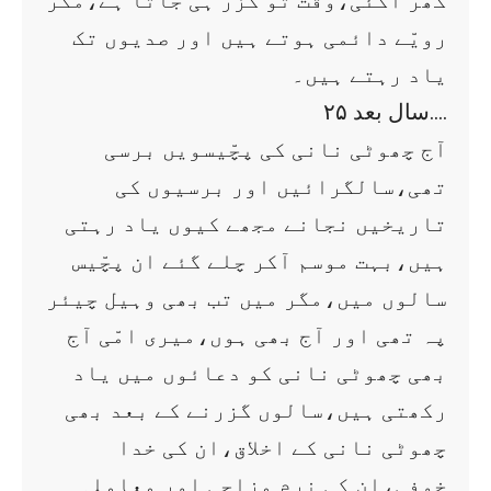
گھر آگئی،وقت تو گزر ہی جاتا ہے،مگر
رویّے دائمی ہوتے ہیں اور صدیوں تک
یاد رہتے ہیں۔
۲۵ سال بعد….
آج چھوٹی نانی کی پچّیسویں برسی
تھی،سالگرائیں اور برسیوں کی
تاریخیں نجانے مجھے کیوں یاد رہتی
ہیں،بہت موسم آکر چلے گئے ان پچّیس
سالوں میں،مگر میں تب بھی وہیل چیئر
پہ تھی اور آج بھی ہوں،میری امّی آج
بھی چھوٹی نانی کو دعائوں میں یاد
رکھتی ہیں،سالوں گزرنے کے بعد بھی
چھوٹی نانی کے اخلاق،ان کی خدا
خوفی،ان کی نرم مزاجی اور معاملہ