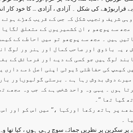
اربوڑھے کی شکل ۔ آزادی ، آزادی … کا خود کار انداز
وہی شریف ونجیب شکل کہ جس کے قریب کھڑے ہوئے ہ
 مجھ سے پوچھو ، ان کشمیریوں کے متعلق لگایا 
تیں ہیں ۔ مجھ سے پوچھو تو میں احاطے کے کیمپ
ش ، یہ باذوق اور صاحب کمال اور ہنر ور لوگ ان
ابند لوگ ہیں جو کسی کے دیے اور فرمائش کے بغ
یں کیمپ کی حفاظتی ڈیوٹی اپنی اصل ذمے داری ی
 میرے دوش بدوش رہا ہے ۔ برستی گولیوںاور بار
رتا ہوں ۔ یہی وہ واحد شخص ہے کہ جب وہ مجھے ت
 گیا تھا ‘‘۔
ھے پر ہاتھ رکھا اورکہا ،’’ میں اس کو اور اس ک
ا ۔
ر سکرین پر نظریں جمائے سوچ رہی ہوں ، کیا تھا وہ ج