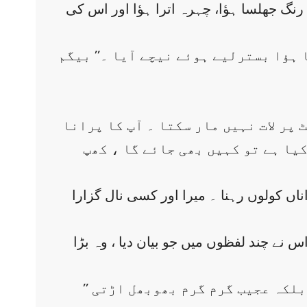
 جھلسا ہؤا، چہرہ اترا ہؤا اور اس کی
ہؤا بسترلیے ہوئے نیچے آیا ۔’’ بیگم
 پر لات نہیں مار سکتا ۔ آپ کا پرانا
کیا ہے تو کہیں بھی جائے گا ، کھپ
اناں کولوں رہنا ۔ میرا اور کسی نال گزارا
 نے چند لفظوں میں جو بیان دیا ، وہ بڑا
’’ یارا….میں وہاں پہنچا تو میرا گھر جل رہا تھا ‘‘۔ یہ کہتے وقت اس کی آنکھ نم نہ تھی بلکہ عجیب گرم گرم بھوبھل اڑتی