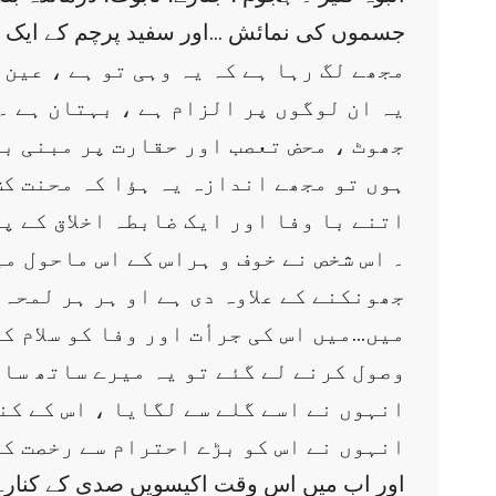
جسموں کی نمائش …اور سفید پرچم کے ایک بے قر
مجھے لگ رہا ہے کہ یہ وہی تو ہے ، عین 
یہ ان لوگوں پر الزام ہے ، بہتان ہے ۔
جھوٹ ، محض تعصب اور حقارت پر مبنی با
ہوں تو مجھے اندازہ یہ ہؤا کہ محنت ک
اتنے با وفا اور ایک ضابطہ اخلاق کے پ
۔ اس شخص نے خوف و ہراس کے اس ماحول م
جھونکنے کے علاوہ دی ہے او ہر ہر لمحہ
میں…میں اس کی جرأت اور وفا کو سلام ک
وصول کرنے لے گئے تو یہ میرے ساتھ ساتھ
انہوں نے اسے گلے سے لگایا ، اس کے کند
انہوں نے اس کو بڑے احترام سے رخصت کی
اور اب میں اس وقت اکیسویں صدی کے کنارے پ