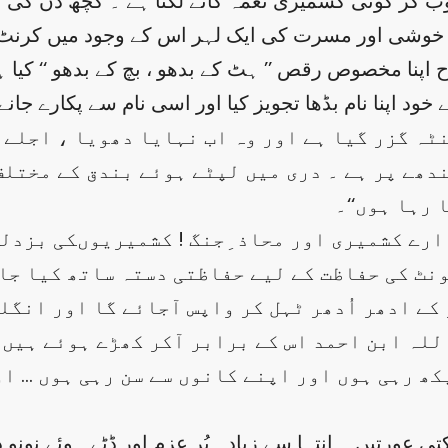
 ڈوب کر کوئی کشمیری نغمہ گانے لگتا ہے ۔ کچھ دن کی
ا ہے خوشی اور مسرت کی ایک لہر اس کے وجود میں کرن
اپنا مخصوص رقص ’’ ہٹ کے بدھو ، بچ کے بدھو ‘‘ کیا
 اپنا نام بڈھا تجویز کیا اور اسی نام سے پکارے جانے پ
ھنٹہ گزر گیا ہے اور وہ اب نہایا دھویا ، اجلے
دھے پر ہے ۔ دری میں لپٹے ہوئے بندق کے مختلف
 رہا ہوں‘‘۔
’ ارے کشمیری اور محاذ ِجنگ ! کشمیریوںکی بزدل
نٹ کی حفاظت کے لیے حفاظتی دستہ ساتھ کیا جائ
 کے ادھر اُدھر ٹہل کر واپس آجائے گا اور انگ
لہ ابن احمد اس کے برابر آکر کھڑے ہوئے ہیں۔
کھ رہی ہوں اور اپنے کانوں سے سن رہی ہوں … او
لکتی عورتیں ۔ انتہا سے زیادہ پُر عزم اور ڈٹے ہوئے نو