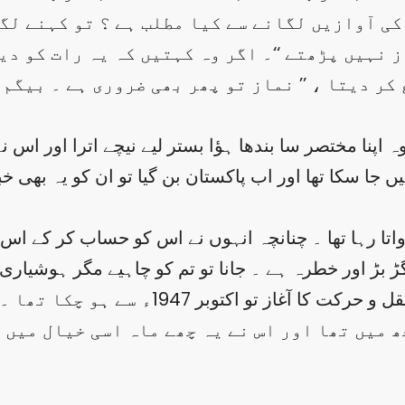
ی آوازیں لگانے سے کیا مطلب ہے ؟ تو کہنے لگا 
 نہیں پڑھتے ‘‘۔ اگر وہ کہتیں کہ یہ رات کو دی
ر دیتا ، ’’ نماز تو پھر بھی ضروری ہے ۔ بیگم ص
ہ اپنا مختصر سا بندھا ہؤا بستر لیے نیچے اترا اور اس ن
 جا سکا تھا اور اب پاکستان بن گیا تو ان کو یہ بھی 
تا رہا تھا ۔ چنانچہ انہوں نے اس کو حساب کر کے اس 
ڑ بڑ اور خطرہ ہے ۔ جانا تو تم کو چاہیے مگر ہوشیاری 
کی شکل دیکھنے لگا ۔ کشمیر پر فوجوں کی نقل
ھ میں تھا اور اس نے یہ چھے ماہ اسی خیال میں 