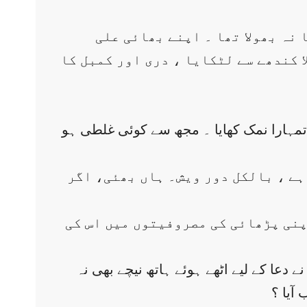
نہ بھولا تھا ۔ اپنے بھائی علی
ا کندھے سے لٹکایا ، دری اور کمبل کا
وں تمہارا نمک کھایا ۔ مجھ سے کوئی غلطی ہو
 ہے ، بالکل دور ویش۔ ہاں بھئی، اگر
اپنی پڑھائی کی مصروفیتوں میں اس کی
 دعا کے لیے اٹھے ہوئے ہاتھ نیچے بھی نہ