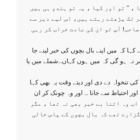
، ’’ تو اور کیا ، یہ تو ہندو ہی ہیں
ر تک پڑھتے رہتے ہیں، اس لیے دیر سے
احب! آپ تو ان کی عادت خراب کر رہی
ے کہا کہ میں اپنے بال بچوں کی خبر لینے جا
خبر نہ ہو گی کہ میں ہوں کہاں…شملے میں یا
کی تنخواہ دے دی اور دیتے وقت یہ بھی کہا
اور احتیاط سے جانا … اور وہ چونک کر ان
 و حرکت کا آغاز تو اکتوبر 1947ء سے ہو چکا تھا ۔ اب وہ اتنا بے خبر بھی نہ تھا ، مگر
گزارے تھے کہ بال بچوں کے پاس خالی