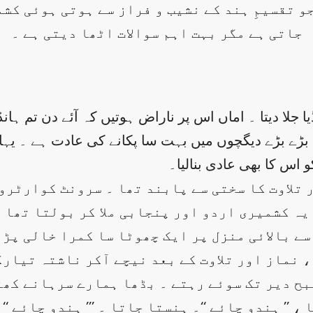
و تقسیمِ ہند کے نشیب و فراز سے ہوتی ہوئی کشم
جاتی ہے مگر بہت اہم سوالات اٹھا دیتی ہے ۔
نڈیا جلا دیتا ۔ اماں اس پر ناراض ہوتیں کہ آئے دن تم 
 بڑے بڑے دیگچوں میں بہت سا پکانے کی عادت ہے ۔ یہاں 
و اس کا بھی عادی بنالیا۔
 تلاوت کا سختی سے پابند تھا ۔ سرونٹ کوارٹرو
ہ کشمیری اردو اور پنجابی ملا کر بولتا تھا ۔
سے بالائی منزل پر ایک چھوٹا سا کمرا خالی پڑا
، نماز اور تلاوت کے بعد نیچے آکر ناشتہ تیار
صبح دیر تک سوئے رہتے ۔ بڈھا ہمارے سرہانے کھ
’’ ہندو چائے ‘‘۔ ہنستا جاتا ۔ ’’’ ہندو چائے ‘‘۔