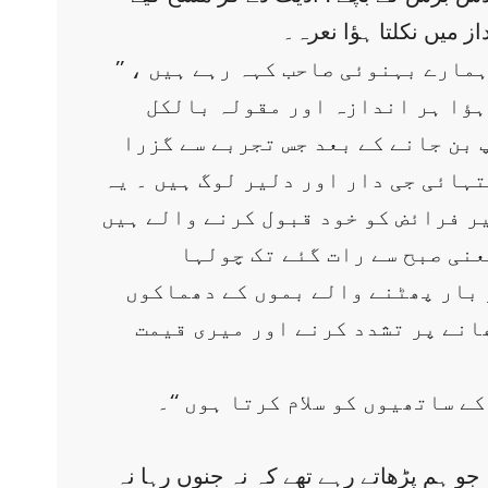
 میں نکلتا ہؤا نعرہ۔
مارے بہنوئی صاحب کہہ رہے ہیں ، ’’
ہؤا ہر اندازہ اور مقولہ بالکل
 بن جانے کے بعد جس تجربے سے گزرا
تہائی جی دار اور دلیر لوگ ہیں ۔ یہ
یر فرائض کو خود قبول کرنے والے ہیں
عنی صبح سے رات گئے تک چولہا
 بار پھٹنے والے بموں کے دھماکوں
ھانے پر تشدد کرنے اور میری قیمت
ے ساتھیوں کو سلام کرتا ہوں ‘‘۔
و ہم پڑھاتے رہے تھے کہ نہ جنوں رہا نہ