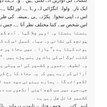
گنگنانے کی آوازیں آنے لگتی ہیں ۔ وہ بہت
ایک تازہ ولولہ انگڑائی لے رہا ہے اور لگت
اس نے اپنی تنخواہ پکڑتے ہی ہمیشہ کی طرح 
اس شخص سے کتنا مختلف نظر آتا ہے جس نے خود
ہنستا ہنستا وہ اوپر چلا گیا ۔ آدھ گ
پونچھ کی نشانی وہ سیاہ کمبل اس کے کن
ہوئے کہتا ہے ،’’ یارا ۔ میں محاذ پر جا
کتنے لوگ اس کی بات پر ہنس پڑے ہیں ۔’
وہ لطیفہ …جموں و کشمیر کی اس پہلی یو
آرائی کر رہے ہیں کہ یہ محاذ کا رخ کر
لکھوائے گا ۔ ہمارے بہنوئی سید عبد ال
جی…جی، میں سب کچھ اپنی آنکھوں سے دی
کشمیر فائل چل رہی ہے ۔
انبوہ کثیر ۔ ہجوم ، جنازے، تابوت، درماندہ ب