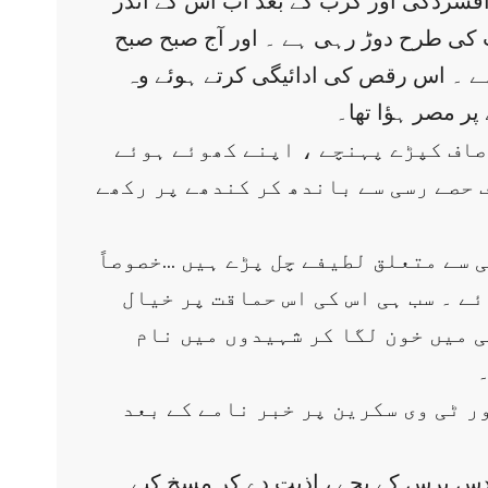
 افسردگی اور کرب کے بعد اب اس کے اندر
ٹ کی طرح دوڑ رہی ہے ۔ اور آج صبح صبح
 ہے ۔ اس رقص کی ادائیگی کرتے ہوئے وہ
ر مصر ہؤا تھا۔
 صاف کپڑے پہنچے ، اپنے کھوئے ہوئے
 حصے رسی سے باندھ کر کندھے پر رکھے
ی سے متعلق لطیفے چل پڑے ہیں …خصوصاً
ے ۔ سب ہی اس کی اس حماقت پر خیال
لی میں خون لگا کر شہیدوں میں نام
ر ٹی وی سکرین پر خبر نامے کے بعد
نو دس برس کے بچے ، اذیت دے کر مسخ کیے