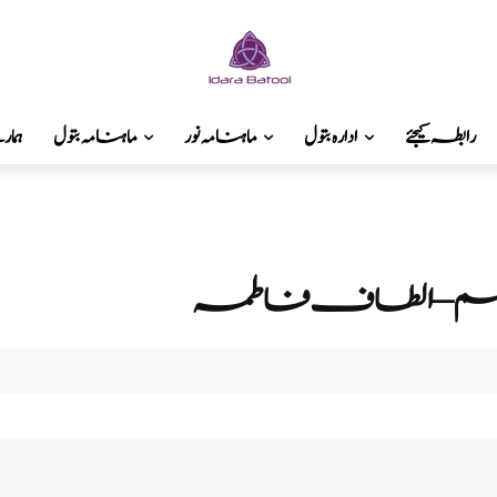
رابطہ کیجئے
ادارہ بتول
ماہنامہ نور
ماہنامہ بتول
ہما