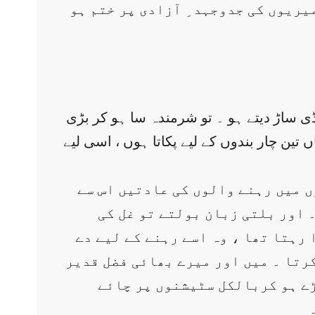
یریوں کی جدوجہد ِ آزادی پر ختم ہو
ہانڈی ساڑ دیتے ہو ۔ تو شرمندہ سا ہو کر بڑی
تین چار بندوں کے لیے پکاتا ہوں ، اسی لیے
ں میں رہنے والوں کی عادتیں اس سے
 اور بلتی زبان بولتے تو غل کی
 رہتا تھا ، وہ اسے رہنے کے لیے دے
کرتا ۔ میں اور میرے بھائی فضل قدیر
ڑے ہو کربالکل سٹیشنوں پر چائے