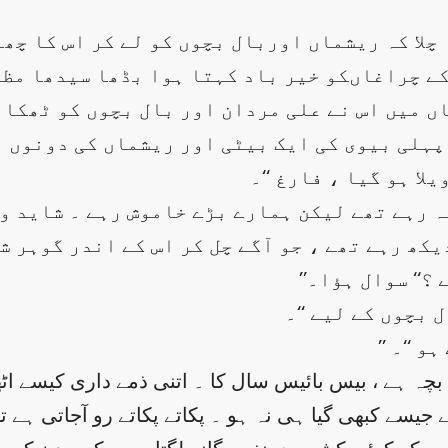
چلا کہ ریشماں اوربال بچوں کو لے کر اس کا چھ
ے چراغاںکو خیر باد کہتا ہوا بڈھا سیدھا مظفر
اں میں اس نے علی مردان اور بال بچوں کو ٹھکان
 پہلی بیوی کی ایک بیٹی اور ریشماں کی دونوں 
یلا ہو گیا ، فارغ ‘‘۔
ہ رہے تھے لیکن ہمارے بڑے خاموش رہے ۔ شاید وہ
کھ رہے تھے ، جو آگے چل کر اس کے اندر گوہر ش
 ؟‘‘ سوال ہؤا۔
 بچوں کے لیے ‘‘۔
ہو ‘‘۔
ے جیسے کبھی گیا ہی نہ ہو ۔ پکاتے پکاتے رو آجاتی ہے 