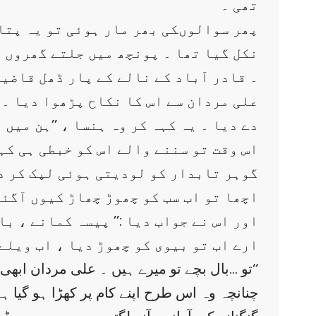
تھی ۔
پھر سوالوںکی بھر مار ہوئی تو یہ پتا 
نکل گیا تھا ۔ پونچھ میں جلتے گھروں ک
۔ قادر آباد کے نالے کے پار ڈھل قاضی
علی مردان سے اس کا نکاح پڑھوا دیا ۔
دے دیا ۔ یہ کہہ کر وہ ہنسا ، ’’ہن میں و
اس وقت تو سننے والے اس کو خبطی ہی کہ
گوہر تابدار کو لودیتی ہوئی لپک کر دی
’’اچھا تو اب سب کو چھوڑ چھاڑ کیوں آگئے
اور اس نے جواب دیا :’’ پیسہ کمانے ، بال
’’ ارے اب تو بیوی کو چھوڑ دیا ، اب ویلے 
’’ تو …بال بچے تو میرے ہیں ۔ علی مردان ابھی بچہ ہے ، بیس بائیس سال کا ۔ اتنی ذمے داری کیسے اٹھائے گا ؟‘‘
چنانچہ وہ اس طرح اپنے کام پر کھڑا ہو گیا ہ