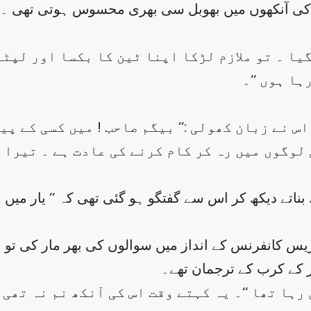
ی آنکھوں میں بھوبل سی بھری محسوس ہوتی تھی ۔ رنگ
ا ۔ تو ملازم لڑکا اپنا ٹین کا بکسا اور لپٹا 
ہا ہوں ‘‘۔
 نے زبان کھولی :’’ بیگم صاحب ! میں کسی کے پیٹ
ی لوگوں میں رہ کر کام کرنے کی عادت ہے ۔ تیرا 
 بناتے دیکھ کر اس سے گفتگو ہو گئی تھی کہ ’’ یار میں 
یس کانفرنس کے انداز میں سوالوں کی بھر مار کی تو اس
ر کے کرب کے ترجمان تھے۔