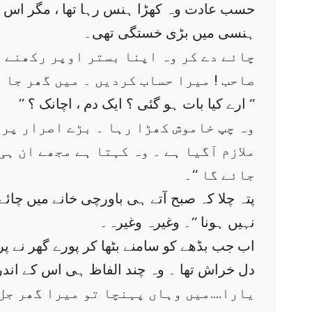
حسب عادت وہ کھڑا ہنس رہا تھا ، مگر اس ک
ہنسی میں بڑی خستگی تھی۔
چائے دے کر وہ اپنا بستر اوپر رکھنے گی
صاحب ! میرا حساب کردیں ۔ میں گھر جا ر
’’ ارے کیا بات ہو گئی ؟ ایک دم ، اچانک ؟ ‘‘
وہ چپ خاموش کھڑا رہا ۔ بڑے اصرار پر اس
ملازم آگیا ہے ۔ وہ کہتا ہے مجھے ان ہ
جائے گا ‘‘۔
پتہ چلا کہ صبح آتے ہی باورچی خانے میں چائے
نہیں ہونا ‘‘۔ وغیرہ وغیرہ۔
اب جب بڈھے کو سامنے بٹھا کر پورے گھر نے پر
دل خراش تھا ۔ وہ چند الفاظ ہی اس کے اند