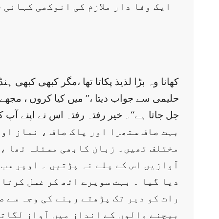
ایک وفا دار ملازم کی انوکھی کہانی ج
کھانا وہ بڑا لذیذ پکاتا تھا ،مگر کبھی کبھی ہ
حلیمی سے جواب دیتا ،’’ میں کیا کروں ، مجھے
جل جاتا ہے‘‘۔ خیر رفتہ رفتہ اس نے اپنے آپ ک
بہت صاف ستھرا اور پاک صاف ، نماز اور
مختلف تھیں۔ زبان کابھی مسئلہ تھا ، ی
آوازیں اس کے پلے نہ پڑتیں ۔ اوپر سب 
دیا گیا ۔ بہت سویرے اٹھ کر غسل کرتا 
رات کو دیر تک پڑھتے رہنے کی وجہ سے 
بیچنے والوں کے انداز میں آواز لگاتا ، 