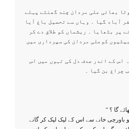
وٹا بھائی علی مردان چند گھنٹے پہلے
 آباد گیا ۔ وہاں سے تحصیل باغ آیا
ے پر بٹھایا ۔ ریشماں کو طلاق دے کر
بیٹیوں کوعلی مردان کی سپرداری میں
 اس کے اندر صدف دل کی تہوں میں اس
ب چراغ بن گیا ۔
تو باورچی خانے سے اس کے لپک لپک کر گانے