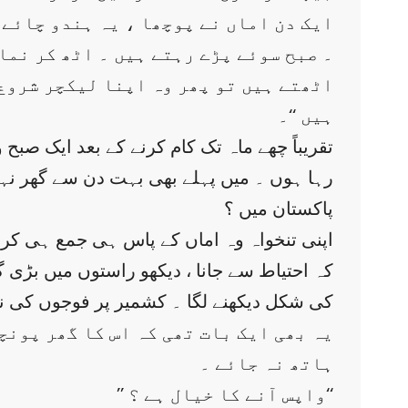
ایک دن اماں نے پوچھا ، یہ ہندو چائے ک
۔ صبح سوئے پڑے رہتے ہیں ۔ اٹھ کر نماز
اٹھتے ہیں تو پھر وہ اپنا لیکچر شروع ک
ہیں ‘‘۔
تقریباً چھے ماہ تک کام کرنے کے بعد ایک صبح و
رہا ہوں ۔ میں پہلے بھی بہت دن سے گھر نہیں
پاکستان میں ؟
اپنی تنخواہ وہ اماں کے پاس ہی جمع ہی کروا
کہ احتیاط سے جانا ، دیکھو راستوں میں بڑی گ
یہ بھی ایک بات تھی کہ اس کا گھر پونچ
ہاتھ نہ جائے ۔
’’ واپس آنے کا خیال ہے ؟‘‘