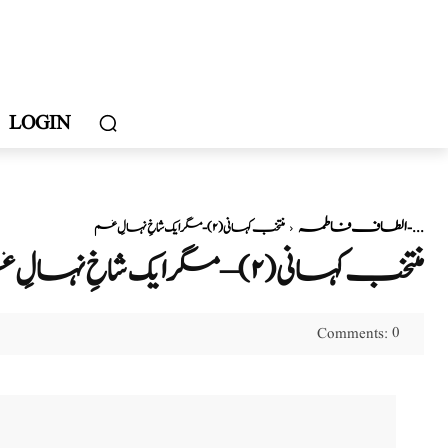
LOGIN
الطاف فاطمہ
منتخب کہانی (۲) - مگر ایک شاخِ نہالِ غم -...
منتخب کہانی (۲) – مگر ایک شاخِ نہالِ غم – الطاف فاطمہ
0
Comments: