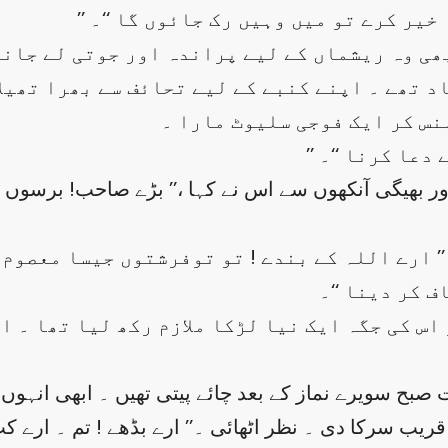
 خیر کرے تو میں وہیں رک جائوں گا ‘‘۔
ی وہ ریشماں کے لیے پراندہ اور جوتی لے جانا 
اد تھے ۔ اپنے کنبے کے لیے تحائف سے بھرا تھیل
نس کر ایک فوجی سلیوٹ مارا ۔
 دعا کرنا ‘‘۔
ٔا اور بھیگی آنکھوں سے اس نے کہا ،’’ بڑے صاحب! برس
’’ ارے اللہ کے بندے ! تو توفرشتوں جیسا معصوم
 کر دینا ‘‘۔
 اس کی جگہ ایک نیا لڑکا ملازم رکھ لیا تھا ۔ 
بح سویرے نماز کے بعد چائے پیتی تھیں ۔ ابھی انہوں نے