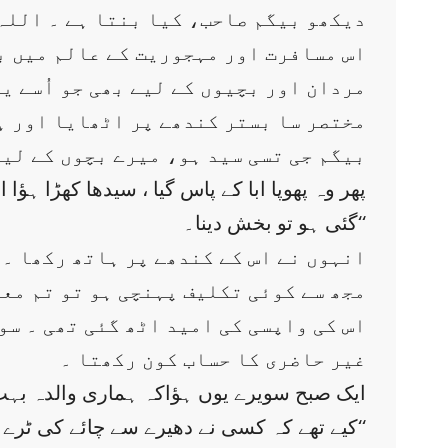
’’ دیکھو بیگم صاحب، کیا بنتا ہے ۔ اللہ
اس مسافرت اور مہجوریت کے عالم میں بھ
مردان اور بچیوں کے لیے بھی جو اُسے ی
مختصر سا بستر کندھے پر اٹھایا اور ہ
’’ بیگم جی تسی سید ہو، میرے بچوں کے لیے
پھر وہ پھوپا ابا کے پاس گیا ، سیدھا کھڑا ہو
گئی ہو تو بخش دینا۔‘‘
انہوں نے اس کے کندھے پر ہاتھ رکھا ۔ 
مجھ سے کوئی تکلیف پہنچی ہو تو تم معاف
اس کی واپسی کی امید اٹھ گئی تھی ۔ سو
غیر حاضری کا حساب کون رکھتا ۔
ایک صبح سویرے یوں ہؤاکہ ہماری والدہ بہت ص
کیے تھے کہ کسی نے دھیرے سے چائے کی ٹرے قریب سرکا دی ۔ نظر اٹھائی ۔’’ ارے بڈھے ! تم ۔ ارے کب آیا ؟‘‘