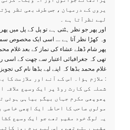
یروں کے درمیان ، جس طرف بھی نظر پڑتی
لیے نظرآتا ہے ۔
وہ کھڑا نظر آتا ہے …. اسی ایک مخصوص سمت 
پھر شام ڈھلے عشاء کی نماز کے بعد غلام مح
تھی کہ جغرافیائی اعتبار سے چھت کے اسی رخ 
ملازم ہؤا۔ اس کے آنے اور ملازمت کا بھی ایک پس منظر بنتا ہے جس کی تفصیل یوں ہے :
شملہ کی کارٹ روڈ پر ایک وسیع علاقہ ا
پھوپھی مکرم جہاں بیگم بیاہی ہوئی تھ
مولوی صاحب کا احاطہ ایک اچھی خاصی بڑ
یہ لوگ خود مقیم تھے جو ایک وسیع کشاد
مقیم رہتے تھے ، اس لیے پرم روز کاٹیج