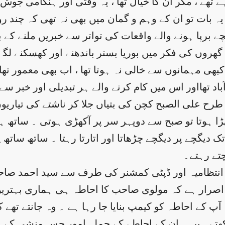
ہے تھے ، مگر ان کا خیال تھا ، یہ وقتی اور ہنگامی جو
ر یہ بات تو ان کے وہم و گمان میں بھی نہ تھی کہ چن
 نیچے برپا ہونے والے واقعات کی تواتر سے خبریں ملنے 
پنے گھروں کی فکر میں بوریا بستر باندھنے اور کھسکنے ل
ی مہمانوں سے خالی نہ ہوتا تھا ، اب بھی معمور تھا ا
د تھااور اس میں کام کرنے والے ہر تبدیلی اور خبر سے
رح علی الصبح کچن کی بتیاں جلا کر ناشتے کی تیاریوں
کھڑا ہوتا تو صبح سے دوپہر سر پر آکھڑی ہوتی ۔ ساتھ ہ
ک دیگچے پر دیگچے چڑھاتا اور اتارتا رہتا ۔ ساتھ ساتھ
چتے رہتے۔
ظامیہ اور ڈپٹی کمشنر کی طرف سے سید احمد صاحب کو ب
ر اصرار ہے کہ مولوی صاحب کا احاطہ ہی ہماری بہترین
 آپ کے احاطہ کو کیمپ بنایا جا رہا ہے ۔ وہ جانتے تھ
رکھتے ہیں ۔ ان کے احاطے کے جملہ امور جس منشی کے ہ