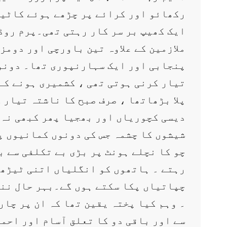
رکھائو اور کرائے پر چڑھے ہوئے کاٹیج
ایک کھیپ بر سر کار رہتی تھی۔پرم روڈ
ملازمین کے علاوہ تین باورچی اور دومز
پنجابی اور ایک سہارنپوری تھا۔ دونوں
تیار کرنی ہوتی تھی ، کشمیری ہونے کے
پلا بڑھاتھا ، صرف صبح کا ناشتہ تیار ک
دیسی کچوریاں اور بھجیا پھر کبھی نہ ک
شیشوں کا چشمہ جس کی دونوں کمانیوں پر
چو کا نچلے ہونٹ پر بڑی بے تکلفی سے ب
رہتے ۔ ہاتھوں کو انگلیاں اتنی ٹیڑھی 
چپاتیاں پکا سکتے ہوں گے۔بہر حال ننھے
۔ وہم کیا پختہ یقین تھا کہ ان پر چار
سے اور باقی دو کا تعلق آسام اور احمد