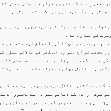
و تقسیمِ ہند کے نشیب و فراز سے ہوتی ہوئی کشم
جاتی ہے مگر بہت اہم سوالات اٹھا دیتی ہے ۔
ہنچا ہے ۔ خارجہ سیکرٹری کی سطح پر ایک بار پھ
وسرے کی تیاری ہے ۔
ور بے پرت ہے ، اس کا گہرا تعلق ایسے تسلسل سے 
 مجھے تو آج بھی وہ اس گھر کی بالائی منزل کی 
کی جانب گھورتا ہؤا۔ یہ قصہ ہے نصف صدی کا مگ
یکھی ہے….فلیش بجلی کے کوندے کے مانند لپک کر 
ت کے بعد کشمیر فائل کی سرسری سی ایک جھلک دی
ی قوتِ ارادی کے دبائو میں ، اسے مجبوراً دیک
 پڑے نیم مردہ زخمیوں اورمردوں کو جنازوں او
اتین کے ہجوم میں ’’ آزادی ! آزادی!‘‘ کے نعر