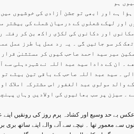
یوں ہو
ؤا ہے اور ابھی تو جشن آزادی کی خوشیوں میں 
ں اور لپکے شعلوں کے درمیان شملے کی بیشتر مسل
مکانوں اور دکانوں کی لکڑی راکھ بن کر رفتہ رف
ک کر سو جائیں گی ۔ یہ رد عمل یا طرز عمل عمو
مکین میر سید احمد صاحب کیوں کر مستثنیٰ قرار 
ھے ۔ ان کے دادا سید عبد اللہ نے شہردہلی سے ا
الی ۔ سید عبد اللہ صاحب کے باقی تین بیٹے تو 
کے والد مولوی عبد الغفور اس مشترکہ املاک او
 ۔ سیزن پر سب بھائیوں کی اولادیں وہاں پہنچت
عکس بے حد وسیع اور کشادہ پرم روز کی رونقیں اپنے
ں سے معمور تھا ۔ نیچے سے آنے والے اپنے ساتھ بری بر