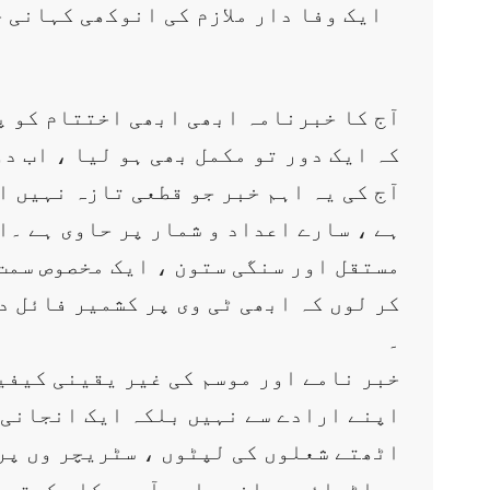
ایک وفا دار ملازم کی انوکھی کہانی ج
آج کا خبرنامہ ابھی ابھی اختتام کو پ
کہ ایک دور تو مکمل بھی ہو لیا ، اب د
آج کی یہ اہم خبر جو قطعی تازہ نہیں ا
ہے ، سارے اعداد و شمار پر حاوی ہے ۔اور
مستقل اور سنگی ستون ، ایک مخصوص سمت 
کر لوں کہ ابھی ٹی وی پر کشمیر فائل د
۔
خبر نامے اور موسم کی غیر یقینی کیفی
اپنے ارادے سے نہیں بلکہ ایک انجانی س
اٹھتے شعلوں کی لپٹوں ، سٹریچر وں پر
پراٹھائے جوانوں اور آہ وبکاہ کرتی خو