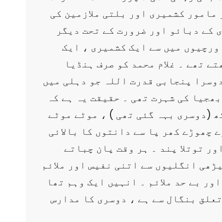
مامور کشمیری اور بلتی ملازمین کی
 کے دبائو اور ضرورت کے تحت دیگر
ورچیوں میں سے ایک کشمیری ، ایک
ے تھے ۔ غلام محمد کو صرف ہنڈیا
دوسرا پنجابی قدرت اللہ جو دہلی میں
بھجیا کی شہرت تھی ۔ حقیقت یہ ہے کہ
 (دوسری بہہ گئی تھی ) ، موٹے موٹے
 چھوڑے کھر پا سے دانتوں کا بالائی
ر توتلا پند ۔ ہر وقت پان چباتے
ڑھی انگلیوں سے اتنی نفیس اور ملائم
ور بے حد ملائم ۔ انہیں ایک وہم تھا
تعلق بنگال سے ہے ، دوسری کا مدارس