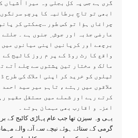
گری ہے جس پہ کل بجلی وہ میرا آشیاں ک
ابھی تو تاجِ برطانیہ کا پرچم سرنگوں ہ
چراغاں ہؤا تو کس طور …چمکتی کر پانو
عارضی جذبہ اور جوش ِ جنوں ہے ۔ جلتے 
برچھے اور کرپانیں اپنی میانوں میں تھ
واقع کا رٹ روڈ کے پر م روز کاٹیج کے 
مالک و مختار تین پشتوں سے چلے آتے ت
ٹیلوں کو خرید کر اپنی املاک کی طرح ڈ
علاقوں میں رہتے ، تاہم میر سید احمد 
کرتے رہے اور شملے میں مستقل مقیم رہے
اعزہ و اقارب بھی مہمان ہوتے ۔
یہی وہ سیزن تھا جب عام پہاڑی کاٹیج کے بر
گرمی کے ستائے ہوئے نیچے سے آنے والے مہمانو