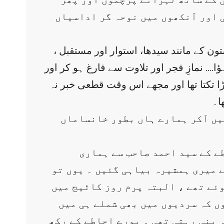
ی اور آنکھوں میں نوحہ گر اداسیاں
 کی چھت پر ایک سنگی ستون کے مانند سیدھا، استوار اور مستقبل ،
…. نمازِ فجر اور تلاوت سے فارغ ہو کر اور
ا تکتا تھا اور مجھے اس وقت قطعی خبر نہ
ا۔
د بڈھا کہ اپنے لیے بڈھا نام کی تجویز اورفرمائش اسی کی طرف سے آئی تھی ، نومبر 47ءمیں آکر ہمارے ہاں بطور خانساماں
طے کے سید احمد صاحب سے ہماری
 میری ہمشیرہ بیاہی گئیں ۔ یوں تو
وئے تھے ، البتہ پرم روز کاٹیج میں
ں کہ سردیوں میں بھی شملے ہی میں
 بنی رہتی تھی ۔ پورے احاطے کے رکھ