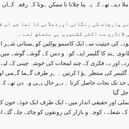
دیتے تھے کہ یہ پتا چلانا نا ممکن ہوتا کہ رقعہ کہاں 
نی پارچات کی رنگائی اوردھلائی کا تھا جو اب ق
 لانڈری سے اکثر کشمیری ہی متعلق تھے ۔
نے کی حیثیت سے ایک کاسمو پولٹین کوہستانی شہر اور
وی ہند کا گلیمر اپنے کوہ و دمن کے گوشے گوشے میں 
لے گلیمر کی منتظر ہؤ ا کرتیں ۔ ہر طرف گہما گہمی ا
ل گیا
ملی اور حقیقی انداز میں ، ایک طرف ایک جوئے خون ک
گ کے شعلے ، کوچہ و بازار کی رونقوں کو چاٹتے چلے گئ