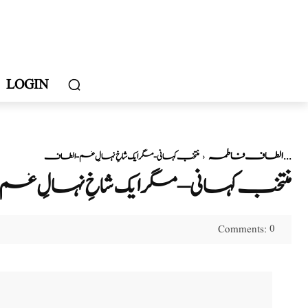
LOGIN
الطاف فاطمہ
منتخب کہانی - مگر ایک شاخِ نہالِ غم - الطاف...
منتخب کہانی – مگر ایک شاخِ نہالِ
0
Comments: