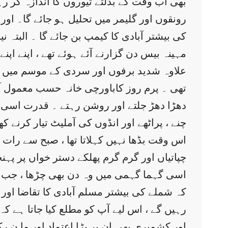
بھی اب وقت کے بدلتے تیوروں کا اندازہ کر ر
رونقوں اور گلیمر میں تحلیل ہو جائے گا۔ او
کی بیشتر آبادی کا کیمپ بن جائے گا ۔ البتہ
مہینہ بیس دن گزارنے آئے ہوئے تھے ، اپنے ا
علاوہ شدید برفوں اور سردی کے موسم میں کبھ
تھی ۔ پرم روز کاباورچی خانہ حسب معمول آبا
دھڑا دھڑ جلتے اور روشن رہتے ۔ قدرت اسی ط
چنے ، پراٹھے اور انڈوں کی آملیٹ تیار کرنے 
اس وقت بڈھا نہیں کہلاتا تھا ، صبح سے رات ت
چپاتیاں اور گرم گرم پھلکے دستر خواں پر پہن
اسی گہما گہمی میں وہ دن بھی چڑھا ، جب انت
کہ شملے کی بیشتر مسلم آبادی کا تقاضا او
رہیں گے ، اس لیے آپ کو مطلع کیا جاتا ہے کہ
اور کشمیری بھی ان پر بڑا اعتماد اور ما ن 