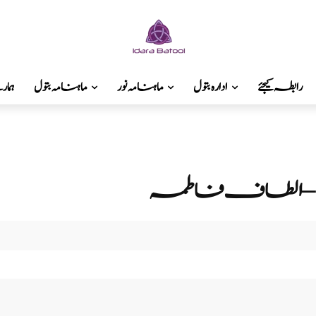
رابطہ کیجئے
ادارہ بتول
ماہنامہ نور
ماہنامہ بتول
ہما
 غم – الطاف فاطمہ