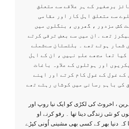
ائز برصغیر کے ہر علاقے سے متعلق
لوے سے متعلق اہل کار اور مقامی
ت کش مزدور ، گھروں ، بنگلوں میں
یکرز تھے ۔ان میں سے بعض ترقی کرتے
ں شمار ہوتے تھے ۔ بلتستان سےشملے
کیا تھا مجھے علم نہیں ، ان کے اہل
یکریوں اور ہوٹلوں کے علاوہ باغات
کے غول کے غول کام کرتے اور اپنے
 کی باہم رسانی میں کوشاں رہتے تھے
ین ، اخروٹ کی لکڑی کو ایک نیا روپ اور
 کو نئی زندگی دینا تھا ۔ رفو کرنے او
ھا کہ دنیا بھر کے کسی بھی مشینی اُونی کپڑے