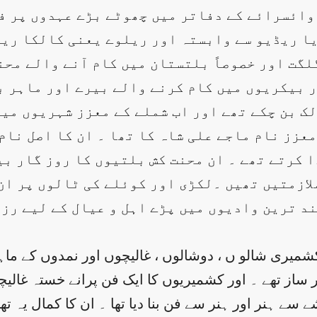
 وائسرائے کے دفاتر میں چھوٹے بڑے عہدوں پر ف
ڈیا ریڈیو سے وابستہ اور ریلوے یعنی کالکا ری
لگت اور خصوصاً بلتستان میں کام آنے والے محن
ر بیکریوں میں کام کرنے والے بیرے اور ماہر ب
ک بن چکے تھے اور اب شملے کے معزز شہریوں می
عزز نام ماجے علی شاہ کا تھا ۔ ان کا اصل نام 
ا کرتے تھے ۔ ان محنت کش بلتیوں کا روز گار ب
ازمتیں تھیں ۔لکڑی اور کوئلے کی ٹالوں پر ان 
د ترین وادیوں میں پڑے اہل و عیال کے لیے رزق
میری شالو ں ، دوشالوں ، غالیچوں اور نمدوں کے ماہر
 ساز تھے ۔ اور کشمیریوں کا ایک فن پرانے خستہ غالیچوں
ے سے ہنر اور ہنر سے فن بنا دیا تھا ۔ ان کا کمال یہ ت