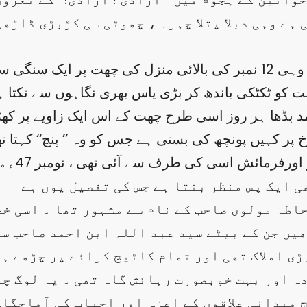
 ہے وہی دبلا پتلا چہرہ ، چھوٹی سی کڑبڑی ڈاڑھ
اور پھر جو نظر ہٹتی ہے تو پل کے پل میں پھر وہی 12 نمبر کی بالائی منزل
کو ٹکٹکی باندھ کر بڑی یاس بھری نگاہوں سے تکتا ہؤا
مد بڈھا ہر روز اسی طرح چھت کے اس ایک زاویے پر کھڑ
پر کہیں پونچھ کی بستی ہے جس کو وہ ’’ پنچ‘‘ کہتا تھ
غلام محم
حاطہ مولوی صاحب کے نام سے مشہور تھا ۔ اسی خ
یں جن کے بیٹے سید عبد اللہ ابن احمد صاحب سے
ی املاک تھی اور تمام کاٹیج کرائے پر چڑھے ہ
ہ اور بہت خوبصورت رہائش گاہ تھی ۔ یہ لوگ چو
 میدانی علاقوں کے اعزہ اور احباب کی آماجگاہ