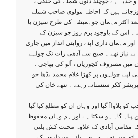
ش و جذبہ ہے جوچند دنوں شملے کی خنکی ،
د روزجاتے ہیں کہ احاطہ مولوی صاحب شملے
کے بعد اکثر مہمان جوہمیشہ کی طرح سیزن یا
گے ۔ اس کے باوجود پرم روز جو سیزن کے
ور مہمان داری اپنے روایتی انداز میں جاری
 بے نیاز تھے ۔ صبح سے آدھی رات تک چولہے
 میں مصروف کچوریاں ، آلو کی بھاجی ،
ی اپنے چولہوں پر کھڑا غلام محمد بڈھا جو
 پریشر ککر سنسنانے رہتے ۔ ننھے خاں کی
لاواآ گیا اور وہاں ان کو مطلع کیا گیا
 پناہ گاہ ہو سکتا ہے اور ہم وہاں محفوظ
ے کہ مقامی آبادی کے علاوہ محنت کش بلتی
اتھ میں تھے ، وہ بھی بلتی سرداروں کے