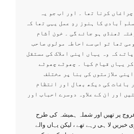
چراغاں کرنا تھا ۔ اور اب جو یہ
م آبادی کا ہنوز ردِ عمل یہی تھا کہ
تہ ٹھنڈی ہو جائے گی ۔ خون آشام
می تھا تو اس سے احاطہ مولوی صاحب
پاتے کہ وہ یہاں اپنی املاک کی مستقل
ٓکر یہاں قیام کیا ۔ چھوٹے چھوٹے
اپنی ملازمتوں کی بنا پر مختلف
ر باغات کی دیکھ بھال اور انتظام
یں اور ان کے علاوہ دوسرے احباب اور
 عروج پر تھیں اور شملہ ہمیشہ کی طرح
ی خبریں لا ہی رہے تھے ، لیکن یہاں والے