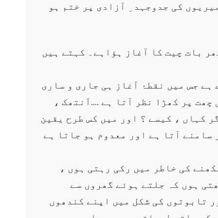
یریوں کی جدوجہد ِ آزادی پر ختم ہو
ر بات چیت کا آغاز ہؤاہے۔ کہتے ہیں
ہے جس میں نقطۂ آغاز ہی جاری و ساری
چھت پر کھڑا نظر آتا ہے ….اَنتھک ،
ر کہاں ، کیسے ؟ اور میں کس طرح یقین
سامنے آتا ہے اور معدوم ہو جاتا ہے
کھنے کی خاطر میں رکی رہتی ہوں ،
ھتی ہوں کہ جلتے ہوئے گھروں سے
ر تابوتوں کی شکل میں اپنے کندھوں
وں کے ساتھ لہراتے پرچموں اور پھر