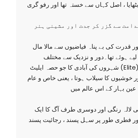
بٹھایا ، اصل کہاں سے خستہ تھا اور رفو گری
دامت سے گزر کر جدت اور مشینی ہنر
 قدرت کی بے پناہ فیاضیوں سے مالا مال
لیے ہوئے تھا۔دور و نزدیک سے مختلف
شہروں کی آبادی کا جو حصہ ایلیٹ (Elite)کے نام سے یاد کیا جاتا ، گرما کی تعطیلات گزارنے اور بے فکری کے چند لمحات کی خوشہ چینی کے لیے
ور خوشیوں کا سیلاب ہوتا ، یعنی خاص و عام
ی لالہ رنگی اور دوسری طرف آگ کا ایک
ے اور فطری طور پر سہل پسند ، رجائیت پسند