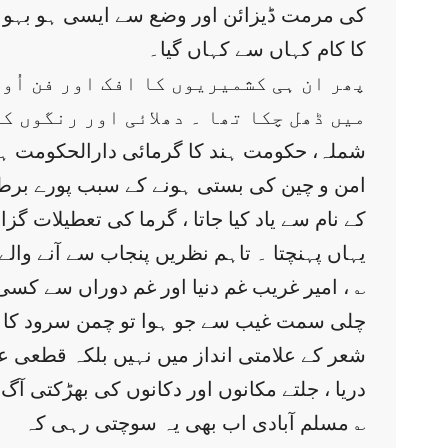
کی مرمت ڈیزائن اور وضع سے ایسی ہو بہو ملا 
کا کام کہاں سے کہاں گیا۔
پھر ان ہی کشمیریوں کا افک اور فن اُو
میں ڈھل چکا تھا ۔ دھلائی اور رنگوں کی
شملہ، حکومت ہند کا گرمائی دارالحکومت ہو
امن و چین کی بستی ہونے کے سبب پورے برطان
یہاں پہنچتا ۔ تاہم نظریں پنجاب سے آنے وا
، امیر غریب غم دنیا اور غم دوراں سے کسی حد تک نجات حاصل کرتا ۔ بہر حال یہی وہ دن تھے کہ عین بہار کے اس عالم میں ؎
چلی سمت غیب سے جو ہوا تو چمن سرود کا ج
شعر کے علامتی انداز میں نہیں بلکہ قطعی ع
دریا ، جلتے مکانوں اور دکانوں کی بھڑکتی آ
مسلم آبادی اب بھی یہ سوچتی رہی کہ ؎