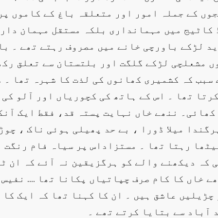
وں کے جملہ امور اور متعلقہ باغ کے کاموں پر 
 کاٹیج میں مہمانداری بلکہ مستقل مہمان داری
ید لڑکے باورچی خانے میں مصروف رہتے تھے ۔ با
 مشعلچی لڑکے گلگت اور بلتستان سے تعلق رکھت
 سبب کہ کشمیری کھانوں کی لذت کا شہرہ تھا ۔ 
رتا تھا ۔ اس کے ہاتھ کی کچوریاں اور آلو کی 
ھائی۔ ننھے خاں نہایت پستہ قد، فقط ایک آنکھ
گندا میلا ڈورا ، بے حد پھیلی ہوئی ناک ، چوڑے
یٹھا رہتا تھا ۔ مستزاداس پر سیاہ فام رنگت او
کہ دیکھنے والے کو ہرگزیقین نہ آئے کہ ان ٹی
 خاں کا کام صرف چپاتیاں پکانا تھا …. نفیس ا
 چڑیلیں عاشق ہیں ۔ ان کا کہنا تھا کہ ایک کا 
 آباد سے بتایا کرتے تھے ۔