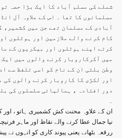
شملے کی مسلم آباد کا ایک بڑا حصہ تو
مسلمانوں کا تھا ۔ اس کے علاوہ آل ان
آبادی کے مسلمان تھے جن میں کشمیر، گ
کام کرنے والے ملازمین اور ہوٹلوں او
کرتے اپنے ہوٹلوں اور بیکریوں کے مال
میں آکرکاروبار کرنے والوں میں ایک م
وطن بلتی ان کے نام کو اسی تلفظ سے اد
اور لکڑی کا کاروبار کرنے والوں کی مل
دور افتادہ ، ہمالیائی سلسلوں کی بلن
۔
ان کے علاوہ محنت کش کشمیری ہاتو ، اور کش
نیا جمال عطا کرنے والے نقاظ اور ماہر فرنیچر
ررقعہ بٹھانے یعنی پیوند کاری کو انہوں نے پیش