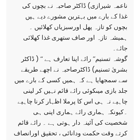
ناعمہ شیرازی) ڈاکٹر صاحبہ نے بچوں کی
غذا کے بارے میں بہترین مشورے دیے ہیں
بچوں کو تازہ پھل اورسبزیاں کھلائیں ۔
ہمیشہ تازہ اور صاف ستھری غذا کھلائی
جائے۔
گوشہ تسنیم’’ رائے اپنا تعارف ہے ‘‘ ( ڈاکٹر
بشریٰ تسنیم) ڈاکٹرصاحبہ نے اچھے طریقے
سے سمجھایا ہے کہ ہمیں کسی کے بارے میں
جلد بازی میںکوئی رائے قائم نہیں کر لینی
چاہیے نہ ہی اس کا پرملا اظہار کرنا چاہیے
۔کیونکہ ہماری رائے ہماری اپنی ہی
شخصیت کی آئینہ دار ہوتی ہے ۔ رائے قائم
کرتے وقت حکمت ودانائی ، تحقیق اورانصاف