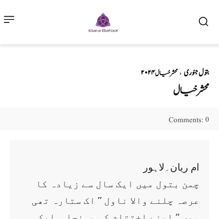
۲۰۲۴ بتول جنوری
محشر خیال
محشر خیال
0
Comments:
ام ریان۔لاہور
چمن بتول میں ایک سال سے زیادہ کا
عرصہ چلنے والا ناول ’’ اک ستارہ تھی
میں ‘‘ اپنے اختتام کو پہنچا ۔ ایک