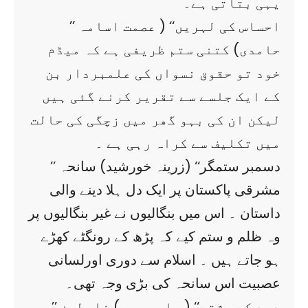
یہی بتاتی ہے۔
’’ احساس کی لہریں‘‘ ( عصمت اسامہ
حامدی) کتنی ستم ظریفی ہے کہ میڈم
خود تو حقوق نسواں کی علمبردار بن
کے ایک جلسے سے تقریر کرنے گئی ہیں
لیکن ان کی بہو گھر میں زچگی کی حالت
میں تکلیف سے کراہ رہی ہے ۔
’’ دسمبر ستمگر‘‘ (زرینہ خورشید) سانحہ
مشرقی پاکستان پر ایک دل ہلا دینے والی
داستان ۔ اس میں بنگالیوں نے غیر بنگالیوں پر
وہ ظلم و ستم کیے کہ پڑھ کے رونگٹے کھڑے
ہو جاتے ہیں ۔ اسلام سے دوری اورلسانی
عصبیت اس سانحہ کی بڑی وجہ تھی۔
’’ درد کے رشتے‘‘ ( ماہ جبیں) فلسطین