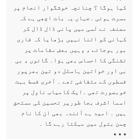
کیا ہوگا ؟ چنانچہ خوشگوار انجام پر
مسرت ہوئی ۔جہاں یہ بات اچھی ہے کہ
مصنفہ نے لسی میں پانی ڈال ڈال کر
کہانی کو اتنا نہیں بڑھایا کہ قاری
بور ہوجائے ، وہیں بعض مقامات پر
تشنگی کا احساس بھی ہؤا۔ گائوں ، بی
بی اور خواتین ہاسٹل دو تین بھرپور
قسطوں کے متقاضی تھے ۔ آخری قسط بہت
خوبصورت تھی ۔ایک کامیاب ناول پر
اسما اشرف بجا طورپر تحسین کی مستحق
ہیں ۔ امید ہے آئندہ بھی ان کا نام
چمن بتول میں مہکتا رہے گا ۔
٭ ٭ ٭