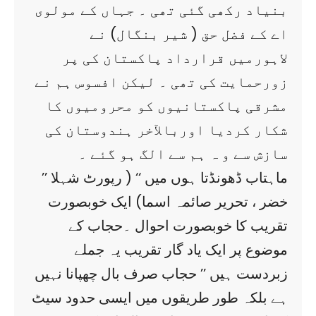
بنیاد رکھی گئی تھی ۔ جہاں کے مولوی
اے کے فضل حق ( شیر بنگال) نے
لاہورمیں قرارداد پاکستان کی پر
زورحمایت کی تھی ۔ لیکن افسوس ہم نے
مشرقی پاکستانیوں کو محرومیوں کا
شکار کردیا اوربالآخر ہندوستان کی
سازش سے و ہ ہم سے الگ ہو گئے ۔
’’ ماہتاب ڈھونڈتا ہوں میں ‘‘ ( رپورٹ شہلا
خضر ، تحریر صائمہ اسما) ایک خوبصورت
تقریب کا خوبصورت احوال ۔حجاب کے
موضوع پر ایک یاد گار تقریب یہ جملے
زبردست ہیں ’’ حجاب صرف بال چھپانا نہیں
ہے بلکہ طور طریقوں میں ایسی حدود سیٹ