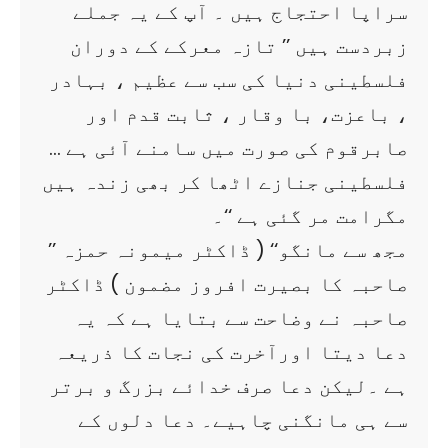
سراپا احتجاج ہیں ۔ آپ کے یہ جملے
زبردست ہیں ’’ تازہ معرکے کے دوران
فلسطینی دنیا کی سب سے عظیم ، بہادر
، باعزت، با وقار ، ثابت قدم اور
صابرقوم کی صورت میں سامنے آئی ہے …
فلسطینی جنازے اٹھا کر بھی زندہ ہیں
مگرامت مر گئی ہے ‘‘۔
’’ مجھ سے مانگو‘‘ ( ڈاکٹر میمونہ حمزہ
صاحبہ کا بصیرت افروز مضمون ) ڈاکٹر
صاحبہ نے وضاحت سے بتایا ہے کہ یہ
دعا دیتا اورآخرت کی نجات کا ذریعہ
ہے ۔لیکن دعا صرف خدائے بزرگ و برتر
سے ہی مانگنی چاہیے۔ دعا دلوں کے