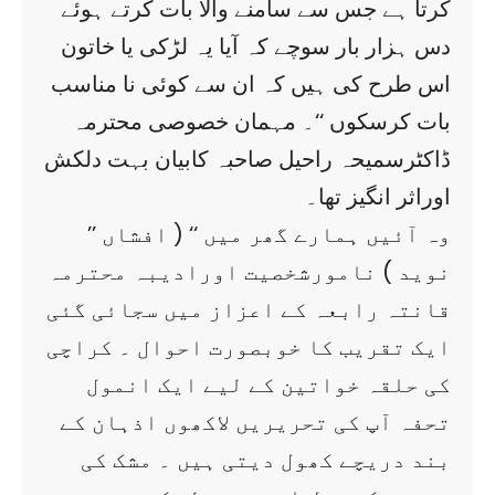
کرتا ہے جس سے سامنے والا بات کرتے ہوئے
دس ہزار بار سوچے کہ آیا یہ لڑکی یا خاتون
اس طرح کی ہیں کہ ان سے کوئی نا مناسب
بات کرسکوں ‘‘۔ مہمان خصوصی محترمہ
ڈاکٹرسمیحہ راحیل صاحبہ کابیان بہت دلکش
اوراثر انگیز تھا۔
’’ وہ آئیں ہمارے گھر میں ‘‘ ( افشاں
نوید ) نامورشخصیت اورادیبہ محترمہ
قانتہ رابعہ کے اعزاز میں سجائی گئی
ایک تقریب کا خوبصورت احوال ۔ کراچی
کی حلقہ خواتین کے لیے ایک انمول
تحفہ آپ کی تحریریں لاکھوں اذہان کے
بند دریچے کھول دیتی ہیں ۔ مشک کی