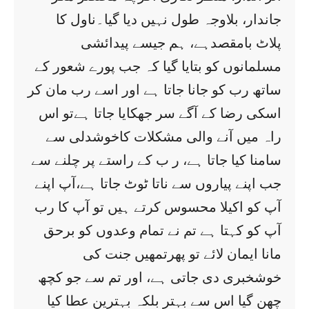
جاندار، بلاوجہ طول نہیں دیا گیا۔ناول کا
پلاٹ بامقصدہے، ہم جیسے پیدائشی
مسلمانوں کو بتایا گیا کہ جب پورے شعور کے
ساتھ رب کو جانا جاتا ہے اور اسے رب مان کر
اسکی رضا کے آگے سر جھکایا جاتا ہےتو اس
راہ میں آنے والی مشکلات کاخوشدلی سے
سامنا کیا جاتا ہے، ر ب کے راستے پر چلنے سے
جب اپنے پیاروں سے ناتا ٹوٹ جاتا ہے،آپ اپنے
آپ کو اکیلا محسوس کرتے ہیں تو آپ کا رب
آپ کو کہتا ہے تم نے تمام وعدوں کو برحق
مانا ایمان لائے تو پھرتمھیں جنت کی
خوشخبری دی جاتی ہے، اور تم سے جو کچھ
چھن گیا اس سے بہتر بلکہ بہترین عطا کیا