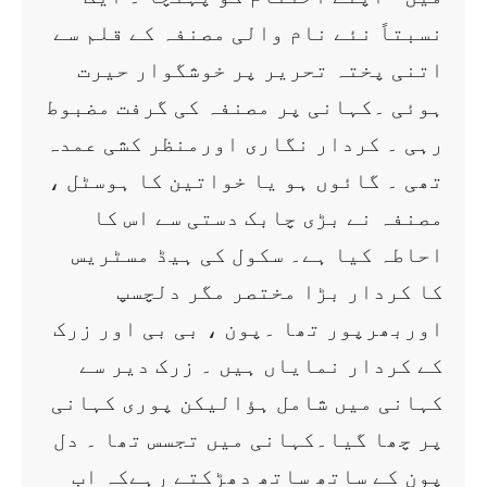
نسبتاً نئے نام والی مصنفہ کے قلم سے
اتنی پختہ تحریر پر خوشگوار حیرت
ہوئی ۔کہانی پر مصنفہ کی گرفت مضبوط
رہی ۔ کردار نگاری اورمنظر کشی عمدہ
تھی ۔ گائوں ہو یا خواتین کا ہوسٹل ،
مصنفہ نے بڑی چابک دستی سے اس کا
احاطہ کیا ہے۔ سکول کی ہیڈ مسٹریس
کا کردار بڑا مختصر مگر دلچسپ
اوربھرپور تھا ۔پون ، بی بی اور زرک
کے کردار نمایاں ہیں ۔ زرک دیر سے
کہانی میں شامل ہؤالیکن پوری کہانی
پر چھا گیا۔کہانی میں تجسس تھا ۔ دل
پون کے ساتھ ساتھ دھڑکتے رہےکہ اب