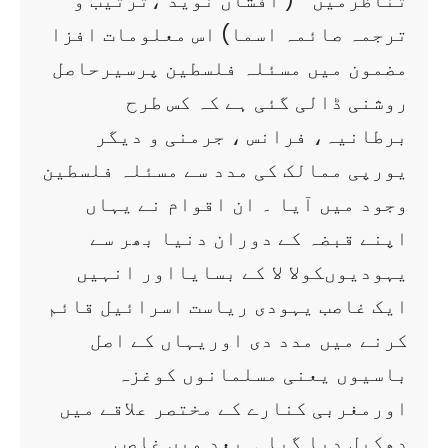
تناظرمیں ‘‘ ( افشاں نوید ،ترتیب و
ترجمہ صائمہ اسما) اس معلومات افزا
مضمون میں مسئلہ فلسطین پرسیرحاصل
روشنی ڈالی گئی ہے کہ کس طرح
برطانیہ، فرانس ، جرمنی و دیگر
یورپی ممالک کی مدد سے مسئلہ فلسطین
وجود میں آیا ۔ ان اقوام نے یہاں
اپنے قبضہ کے دوران دنیا بھر سے
یہودیوںکولا لا کے بسایااور انہیں
ایک غاصب یہودی ریاست اسرائیل قائم
کرنے میں مدد دی اوریہاں کے اصل
باسیوں یعنی مسلمانوں کوغزہ
اورمغربی کنارے کے مختصر علاقے میں
دھکیل دیا گیا ۔ بعد میں غاصب