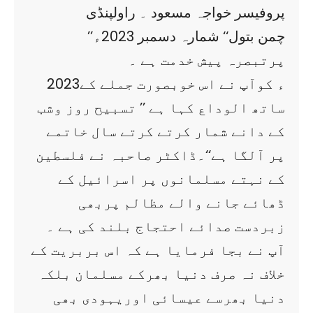
پروفیسر خواجہ مسعود ۔ راولپنڈی
’’چمن بتول‘‘ شمارہ دسمبر 2023ء
پرتبصرہ پیش خدمت ہے ۔
2023ء کوآپ نے اس خوبصورت جملے کے
ساتھ الوداع کہا ہے ’’ تسبیح روز وشب
کے دانے شمار کرتے کرتے سال خاتمے
پر آلگا ہے‘‘۔ڈاکٹر صاحبہ نے فلسطین
کے نہتے مسلمانوں پر اسرائیل کے
ڈھائے جانے والے مظالم پربھی
زبردست صدائے احتجاج بلند کی ہے ۔
آپ نے بجا فرمایا ہے کہ اس بربریت کے
خلاف نہ صرف دنیا بھرکے مسلمان بلکہ
دنیا بھرسے عیسائی اوریہودی بھی