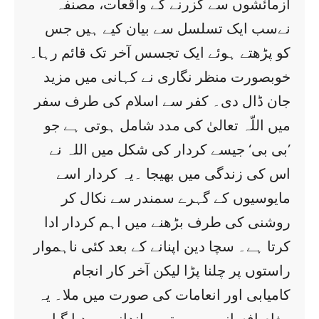
آزمائشوں سے گزرنے کے واقعات، مصنفہ
نےسب ایک تسلسل سے بیان کیے ہیں جس
کو پڑھتے ہوئے ایک تجسس آخر تک قائم رہا۔
خوبصورت منظر نگاری نے کہانی میں مزید
جان ڈال دی۔ کفر سے اسلام کی طرف سفر
میں اللّہ تعالیٰ کی مدد شامل ہوتی ہے جو
’بی بی‘ جیسے کردار کی شکل میں اللہ نے
اس کی زندگی میں بھیجا ۔یہ کردار اسے
مایوسیوں کے گہرے سمندر سے نکال کر
روشنی کی طرف بڑھنے میں اہم کردار ادا
کرتا ہے۔ سچا دین اپنانے کے بعد کئی ناہموار
راستوں پر چلنا پڑا لیکن آخر کار انجام
کامیابی اور انعامات کی صورت میں ملا۔ یہ