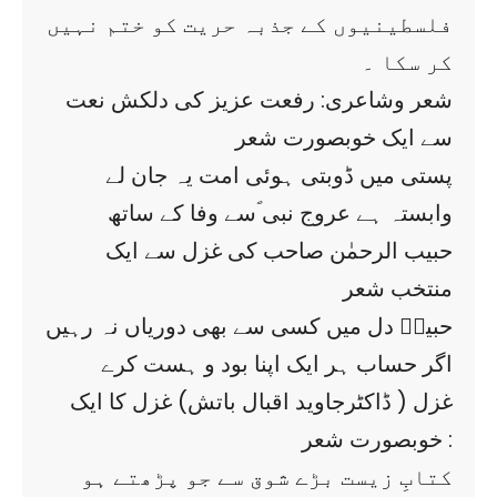
فلسطینیوں کے جذبہ حریت کو ختم نہیں
کر سکا ۔
شعر وشاعری: رفعت عزیز کی دلکش نعت
سے ایک خوبصورت شعر
پستی میں ڈوبتی ہوئی امت یہ جان لے
وابستہ ہے عروج نبی ؐسے وفا کے ساتھ
حبیب الرحمٰن صاحب کی غزل سے ایک
منتخب شعر
حبیبؔ دل میں کسی سے بھی دوریاں نہ رہیں
اگر حساب ہر ایک اپنا بود و ہست کرے
غزل ( ڈاکٹرجاوید اقبال باتش) غزل کا ایک
خوبصورت شعر :
کتابِ زیست بڑے شوق سے جو پڑھتے ہو