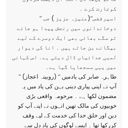
کوغارت کرے ۔
’’ اسیرقفس‘‘(عنیزہ عزیز ) جب
دوخاندانوں میں رنجش پیدا ہو جائے
تو سگے بھائی بھی ایک دوسرے کے لیے
بیگانے بن جاتے ہیں ۔ انا کی دیوار
لمبی جدائیاں ڈال دیتی ہے۔ اس کہانی
میں یہی سمجھایا گیا ہے۔
’’ طاہرہ صابر کی یادمیں ‘‘ (روبینہ اعجاز)
آپ نے اپنی پیاری دینی بہن کی یاد میں یہ
مضمون لکھا ہے ۔ مرحومہ واقعی بڑی
خوبیوں کی مالک تھیں انہوں نے اپنے آپ کو
دین اور خلق خدا کی خدمت کے لیے وقف
کررکھا تھا ۔ ایسے لوگوں کی یاد دل سے