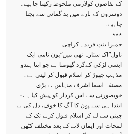
کے تقاضوں کولازمی ملحوظ رکھنا چاہیے۔
دوسروں کے بارے میں بد گمانی سے بچنا
چاہیے۔
٭٭٭
حمیرا بنتِ فرید۔ کراچی
ناول’’اک ستارہ تھی میں‘‘پون نامی ایک
ایسی لڑکی کےگرد گھومتا ہے جو اپنا ہندو
مذہب چھوڑ کر اسلام قبول کر لیتی ہے۔
مصنفہ اسما اشرف منہاس نے بڑی
خوبصورتی سے اس کردار کو پیش کیا ہے-
ابتدا ہی سے پون کا آ گ کا خوف، دل کی بے
چینی سے لے کر اسلام قبول کرنے تک کے
لمحات اور ایمان لانے کے بعد مختلف کٹھن