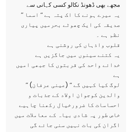
مجھے بھی ڈھونڈ نکالو کسی کہانی سے
’’ یہ میرے ہونے کا اک پتہ ہے ‘‘ اسما
صدیقہ کی ایک چھوٹے بحرمیں پیاری
نظم ہے ۔
قلوب واذہاں کی روشنی ہے
یہ کتنے سینوں میں جاگزیں ہے
خدائے واحد کی قربتوں کا جبھی امیں
ہے
’’ لوگ کیا کہیں گے ‘‘ (عینی عرفان)
والدین کوجوان اولاد کے جذبات و
احساسات کا ضرورخیال رکھنا چاہیے
خاص طور پہ شادی بیاہ کے معاملات میں
اگران کی بات نہیں سنی جائے گی