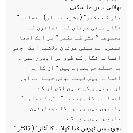
بھلائی نہیں جا سکتی۔
’’ مٹی کے مکیں‘‘ (بشریٰ عدنان) افسانہ
نگار عینی عرفان کے افسانوں کے
مجموعہ ’’ مٹی کے مکیں ‘‘ پر ایک اچھا
تبصرہ ہے عینی عرفان بلاشبہ ایک اچھی
افسانہ نگار کے طور پر ابھری ہیں ۔
یہ جملے خوبصورت ہیں ’’ ان کا ہر
افسانہ بیش قیمت موتی جیسا ہے اور
ان موتیوں کی حسین لڑی ان کے
افسانوں کا مجموعہ ’’ مٹی کے مکیں ‘‘
ہاتھوں میں پہنچے گا توقارئین
مایوس نہیں ہوں گے ۔
’’ بچوں میں ٹھوس غذا کھلانے کا آغاز‘‘ ( ڈاکٹر