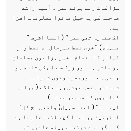
سزا کاٹ رہے ہوتے ہیں ۔ آسیہ راشد
صاحبہ کی یہ جیل یاترا معلومات افزا
ہے۔
’’ اک ستارہ تھی میں ‘‘ ( اسما اشرف
منہاس) آخری قسط بہرحال اس قسط وار
کہانی کا انجام بخیر ہؤا پون مسلمان
ہو جاتی ہے اور زرک سے اس کی شادی ہو
جاتی ہے ۔اورپھر دونوں شہزادہ
شہزادی ہنسی خوشی رہنے لگے ( پرانی
کہانیوں کا مشہور جملہ )۔
’’ اپھارہ‘‘ ( آصفہ سہیل) واقعی آج کل
انٹرنیٹ پر اتنا کچھ لکھا جا رہا ہے
کہ اگر اسے دیکھنے بیٹھ جائیں تو