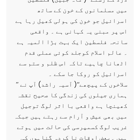
میں مسلمانوں کے خون کے ساتھ
اسرائیل جو خون کی ہولی کھیل رہا ہے
اس پر مبنی یہ کہانی ہے ۔ واقعی
سانحہ فلسطین ایک بہت بڑا المیہ ہے
۔ عالم اسلام کوجلد کوئی عملی قدم
اٹھانا چاہیے تاکہ اس ظلم و ستم سے
اسرائیل کو روکا جا سکے ۔
’’ سلاخوں کے پیچھے‘‘( آسیہ راشد) آپ نے
ہماری جیلوں کی زندگی کا صحیح نقشہ
کھینچا ہے واقعی با اثر لوگ توجیل
میں بھی عیش و آرام سے رہتے ہیں جبکہ
غریب لوگ کسمپرسی کی حالت میں ہوتے
ہیں ۔بعض اوقات نا کردہ گناہوں کی