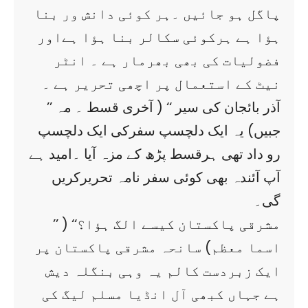
پاگل ہو جائیں ۔ہر کوئی دانش ور بنا
ہؤا ہے ہرکوئی سکالر بنا ہؤا ہےاور
فضولیات کی بھی بھرمار ہے ۔ انٹر
نیٹ کے استعمال پر اچھی تحریر ہے ۔
’’ آذر بائجان کی سیر ‘‘ ( آخری قسط ۔ مہ
جبیں) یہ ایک دلچسپ سفرکی ایک دلچسپ
رو داد تھی ہرقسط پڑھ کے مزہ آیا ۔امید ہے
آپ آئندہ بھی کوئی سفر نامہ تحریرکریں
گی۔
’’ مشرقی پاکستان کیسے الگ ہؤا؟‘‘ (
اسما معظم) سانحہ مشرقی پاکستان پر
ایک زبردست کالم یہ وہی بنگلہ دیش
ہے جہاں کبھی آل انڈیا مسلم لیگ کی