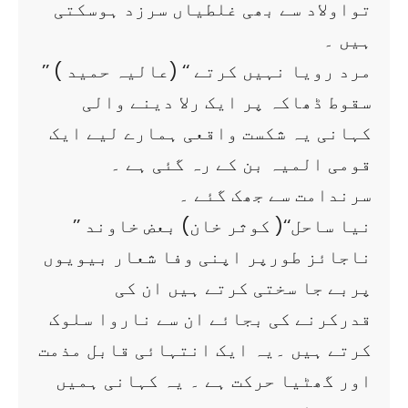
تواولاد سے بھی غلطیاں سرزد ہوسکتی
ہیں ۔
’’ مرد رویا نہیں کرتے ‘‘ (عالیہ حمید )
سقوط ڈھاکہ پر ایک رلا دینے والی
کہانی یہ شکست واقعی ہمارے لیے ایک
قومی المیہ بن کے رہ گئی ہے ۔
سرندامت سے جھک گئے ۔
’’ نیا ساحل‘‘( کوثر خان) بعض خاوند
ناجائز طورپر اپنی وفا شعار بیویوں
پربے جا سختی کرتے ہیں ان کی
قدرکرنے کی بجائے ان سے ناروا سلوک
کرتے ہیں ۔یہ ایک انتہائی قابل مذمت
اور گھٹیا حرکت ہے ۔ یہ کہانی ہمیں