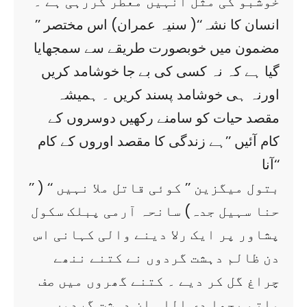
خوشبو کی مثل انہیں معطر کررہی ہے ۔
’’ انسان کا نشہ‘‘( سنیہ عمران) اس مختصر
مضمون میں خوبصورت طریقے سے سمجھایا
گیا ہے کہ نہ کسی کی بے جا خوشامد کریں
اورنہ ہی خوشامد پسند کریں ۔ ہمیشہ
مقصد حیات کو سامنے رکھیں دوسروں کے
کام آئیں ’’ہے زندگی کا مقصد اوروں کے کام
آنا‘‘
’’ بتول میگزین ’’ کوئی قاتل ملا نہیں ‘‘ (
حنا سہیل جدہ) سانحہ آرمی پبلک سکول
پشاور پر ایک رلا دینے والی کہانی اس
دن ظالم دہشت گردوں نے کتنے ننھے
چراغ گل کر دیے ۔ کتنے گھروں میں صف
ماتم بچھا دی اللہ ان دہشت گردوں