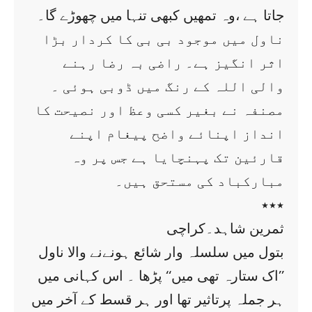
جاتا ہے ،وہ تمھیں کبھی تنہا میں چھوڑے گا۔
ناول میں موجود بی بی کا کردار بڑا
اثر انگیز ہے۔ راضی بہ رضا رہنے
والی اللہ کے رنگ میں ڈوبی ہوئی ۔
مصنفہ نے بغیر کسی وعظ اور نصیحت کا
انداز اپنائے واضح پیغام اپنے
قارئین تک پہنچایا ہے جس پر وہ
مبارکباد کی مستحق ہیں۔
٭٭٭
ثمرین شاہد۔کراچی
بتول میں سلسلہ وار شائع ہونےنے والا ناول
’’اک ستارہ تھی میں‘‘ پڑھا ۔ اس کہانی میں
ہر جملہ پرتاثیر تھا اور ہر قسط کے آخر میں