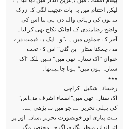
پیغام افسانے میں بہترین انداز میں دیا گیا ہے
لیکن اختتام میں یہ بات عجیب لگی کہ زرک
نے پون کی رہائی والے دن ہی بنا اس کی
واضح رضامندی کے اچانک نکاح بھی کر لیا۔
آخر کے جملوں میں ہے’’وہ ایک بے قیمت ذرے
سے چمکتا ستارہ بن گئی‘‘ اس کے تحت
عنوان ’’اک ستارہ تھی میں‘‘ نہیں بلکہ’’اک
ستارہ ہوں میں‘‘ ہونا چاہیےتھا۔
٭٭٭
رخسانہ شکیل۔کراچی
’’اک ستارہ تھی میں‘‘اسماء اشرف منہاس
کی پہلی تحریر ہے جو میں نے پڑھی ہے۔
بہت پیاری اور خوبصورت تحریر ،سادہ اور پر
اثر انداز، منظر نگاری اگرچہ مختصر مگر