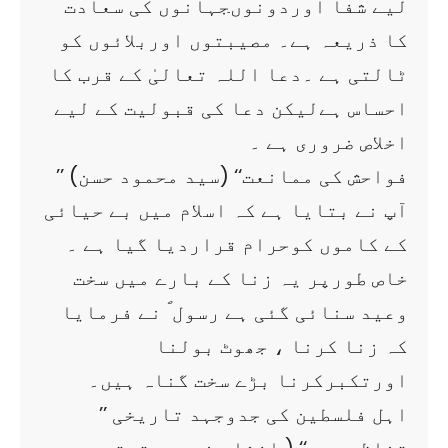
لیے شفا اوردونوںجہانوں کی سعادت
کا ذریعہ ہے۔ مصیبتوں اوربلائوں کو
ٹالتی ہے ۔دعا اللہ تعالیٰ کے قرب کا
احساس ہےلیکن دعا کی قبولیت کے لیے
اخلاص ضروری ہے ۔
’’ فواحش کی ممانعت‘‘ (سید محمود حسن)
آپ نے بتایا ہے کہ اسلام میں بے حیائی
کے کاموں کوحرام قراردیا گیا ہے ۔
خاص طورپر یہ زنا کے بارے میں سخت
وعید سنائی گئی ہے رسول ؐ نے فرمایا
کہ زنا کرنا ، جھوٹ بولنا
اورتکبرکرنا بڑے سخت گناہ ہیں۔
’’ اہل فلسطین کی جدوجہد تاریخی