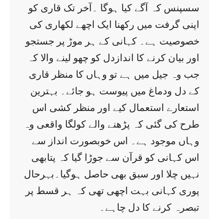
سسپنس کہ آگے کیا ہوگا ۔آخر تک قاری کو
اپنی گرفت میں رکھنا ایک اچھے لکھاری کی
خصوصیت ہے۔ کہانی کے ہر موڑ پر جستجو
اور بیان کرنے کا اندازدل کو چھو لینے والا کہ
جب وہ جیل میں ہے تو وہاں کا منظر قاری
کے دل ودماغ میں پیوست ہو جائے۔ بہترین
استعارے استعمال کیے اور منظر کشی اس
طرح کی گئی کہ پڑھنے والے کولگا واقعی وہ
وہاں موجود ہے۔ اس خوبصورت انداز سے
اس کہانی کو قرآن سے جوڑا گیا کہ پتابھی
نہیں چلا اور سبق بھی حاصل ہوگیا۔بہرحال
پوری کہانی بہت اچھی تھی کہ ہر قسط پر
تبصرہ کرنے کا دل چاہے۔