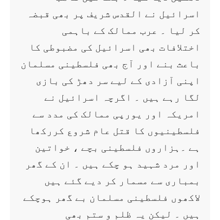
اسرائیل نے القدس شریف پر بھی قبضہ
کر لیا ۔ عرب ممالک کے باہمی
اختلافات بھی اسرائیل کی مضبوطی کا
باعث بنے اور آج بھی فلسطینی مسلمان
اپنی آزادی کے لیے سر دھڑ کی بازی
لگا رہے ہیں ۔ اگرچہ اسرائیل نے
امریکہ اور یورپی ممالک کی مدد سے
فلسطینیوں کا قتل عام شروع کررکھا
ہے ۔ہزاروں فلسطینی بچے ، خواتین
اور مرد شہید ہو چکے ہیں ۔ ان کے گھر
بمباری سے مسمار کر دیے گئے ہیں
لاکھوں فلسطینی مسلمان بے گھر ہوچکے
ہیں ۔ لیکن یہ ظلم و ستم بھی