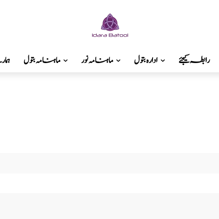
رابطہ کیجئے
ادارہ بتول
ماہنامہ نور
ماہنامہ بتول
ہما