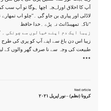
لاڈلی اور پیاری بن جاو گی ۔’’چلو اب تمھار
تاکہ تمھیںڈانٹ نہ پڑے ۔خدا حافظ‘‘
زیبا ایک دم اپنے خیالوں سے چونکی ۔ ’’
زیبا اس دن باغ سے اپنے آپ کو پری کی طرح 
طبیعت کی وجہ سے نا صرف گھر والوں کے لیے
٭٭٭
Next article
کرونا (نظم) – نور اپریل ۲۰۲۱