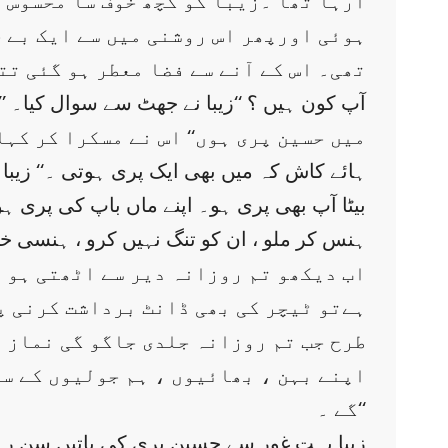
آرہا تھا ۔زیبا کو کچھ خوف سا محسوس 
ہوئی اورپھر اس روشنی میں سے ایک بے ح
تھی۔ اس کے آنے سے فضا معطر ہو گئی تت
’’ آپ کون ہیں ؟ ‘‘زیبا نے جھٹ سے سوال کیا۔
’’ میں حسین پری ہوں‘‘ اس نے مسکرا کر کہا
’’ہائے کاش کہ میں بھی ایک پری ہوتی ۔‘‘ زی
ہنس کر ملو ، ان کو تنگ نہیں کرو ، ہنسی خ
اب دیکھو تم روزانہ دیر سے اٹھتی ہو ت
ہےتو ٹیچر کی بھی ڈانٹ برداشت کرنی پڑ
طرح جب تم روزانہ جلدی جاگو گی نماز پ
اپنے بہن ، بھائیوں ، ہم جولیوں کے س
گے ۔‘‘
زیبا بہت غور سے حسین پری کی باتیں سن ر