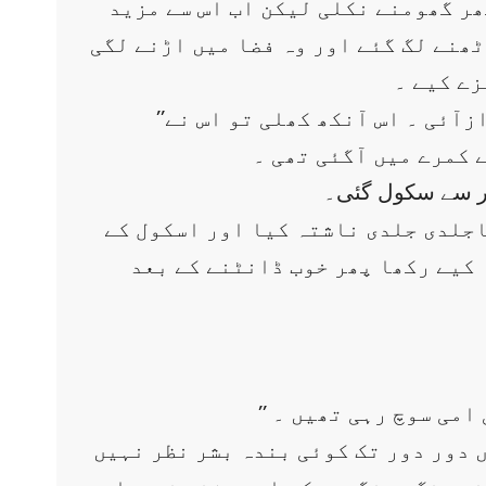
ھر گھومنے نکلی لیکن اب اس سے مزید
ٹھنے لگ گئے اور وہ فضا میں اڑنے لگی
زے کیے ۔
’’سات بج رہے ہیں زیبا کب اٹھو گی سکول بھی جانا ہے۔‘‘ اچانک اس کے کان میں امی کی آوازآئی ۔ اس آنکھ کھلی تو اس نے
کمرے میں آگئی تھی ۔
اجلدی جلدی ناشتہ کیا اور اسکول کے
 کیے رکھا پھر خوب ڈانٹنے کے بعد
 امی سوچ رہی تھیں ۔
 دور دور تک کوئی بندہ بشر نظر نہیں