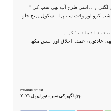
’’ آپ کا اخلاق اورلہجہ اچھا ہوگا تو آپ سب کی پسندیدہ بن جاؤ گی جس طرح ایک پری سب کو پیاری لگتی ہے ،اسی طرح آپ بھی سب کی
ناشتہ کرو اور وقت سے پہلے سکول پہنچ جاو
مت قدم اٹھانے لگی ۔
اچھی عادتوں ، عمدہ اخلاق اور ہنس مکھ
Previous article
چڑیا گھر کی سیر – نور اپریل ۲۰۲۱