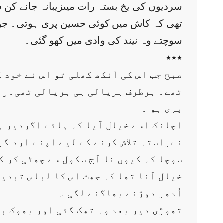
سردیوں کی یخ بستہ رات میںزیبانہ جانے کن
تھی کہ کاش میں کوئی حسین پری ہوتی۔ جود
سوچتے وہ نیند کی وادی میں کھو گئی۔
٭٭٭
صبح جب اس کی آنکھ کھلی تو اس نے خود
تھے۔ ہرطرف ہریالی ہی ہریالی تھی۔رنگ
پری ہو ۔
اچانک اسے خیال آیا کہ ہائے اگردیر ہ
نےراستہ تلاش کرنے کے لیے اپنے ارد گ
سوچا کہ کیوں نا آج سکول سے چھٹی کر ک
خیال آنا تھا کہ جھٹ اس کا لباس تبدی
اُدھر دوڑنے بھاگنے لگی ۔
تھوڑی دیر بعد وہ تھک گئی اور بھوک بھ