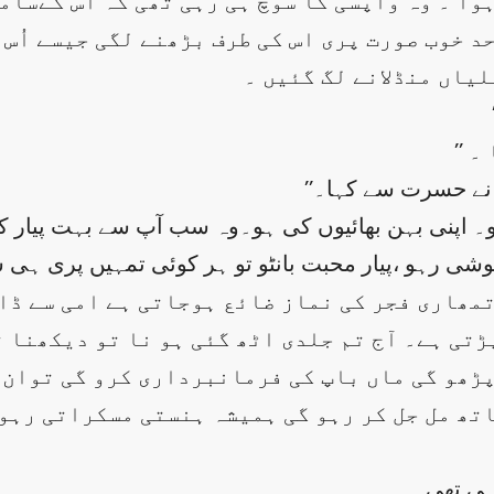
ہوا ۔ وہ واپسی کا سوچ ہی رہی تھی کہ اس کےسا
د خوب صورت پری اس کی طرف بڑھنے لگی جیسے اُس 
لیاں منڈلانے لگ گئیں ۔
 ۔
با نے حسرت سے کہا۔
وشی رہو ،پیار محبت بانٹو تو ہر کوئی تمہیں پری ہی 
مھاری فجر کی نماز ضائع ہوجاتی ہے امی سے ڈا
تی ہے۔ آج تم جلدی اٹھ گئی ہو نا تو دیکھنا ت
ڑھو گی ماں باپ کی فرمانبرداری کرو گی توان ک
اتھ مل جل کر رہو گی ہمیشہ ہنستی مسکراتی رہو
ہی تھی۔