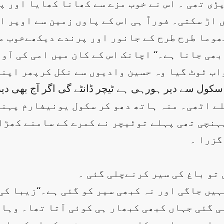
ڑی تھی ۔ اس نے خوب مزے سے کھانا کھایا اور پ
 اڑ سکتی۔ فوراً ہی اس کے پاوں زمین سے اوپر ا
ھوما طرح طرح کے جانور اور پرندے دیکھےخوب م
ب ٹوٹ گیا وہ حسین وادیوں سے نکل کرپھر اپنے 
ہلے اٹھی۔ منہ ہاتھ دھو کر سکول یونیفارم پہن
پہنچی تھی پہلے توٹیچر نے کمرے کے سامنے کھڑا
گزرا ۔
 تو باغ کی سیر کرنےچلی گئی ۔
 نہیں جاگی اور نہ کبھی سیر کو گئی ہے۔‘‘زیبا کی
 گئی جہاں کبھی کبھار ہی کوئی آتا تھا۔ وہاں