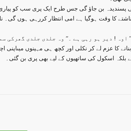
ے ناشتے کا وقت ہوگیا ہے امی انتظار کررہی ہوں گی۔ 
 اوہ ! دیر ہو رہی ہے ۔‘‘ وہ جلدی جلدی گھرکی س
بنانے کا عزم لے کر نکلی اور کچھ ہی مہینوں میںاپنی 
 بلکہ اسکول کی ساتھیوں کے لیے بھی پری بن گئی۔