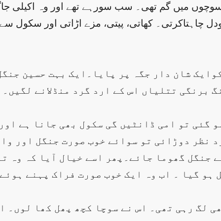
 سوچوں میں گم تھی۔ سب سورہے تھے اور وہ اکیلی جا
ل چاہتاکرتی۔ کھاتی، پیتی، مزے اڑاتی اور سکول س
 کوایک شان دار جگہ پر پایا۔ایک بہت حسین جنگل
 برنگی تتلیاں اس کے ارد گرد منڈلانے لگیں۔ و
و گئی تو امی ڈانٹیں گی سکول بھی جانا ہے اور
رد نظر دوڑائی تو سوائے خوب صورت جنگل اور وا
ے جنگل گھوما جائے۔پھر اسے خیال آیا کہ وہ تو
ل ہو گیا ۔ اب وہ ایک خوب صورت فراک پہنے ہوئے
ی لگ رہی تھی۔ اس نے سوچا کچھ پھل کھا لوں۔ اس