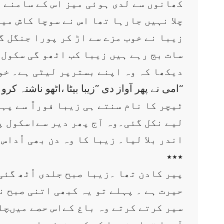
کھانوں سے لدی ہوئی میز اس کے سامنے پ
چلا نہیں جارہا تھا اس نے سوچا کاش میں
زیبا نے خوب مزے سے اڑ کر پورا جنگل گ
دیکھا کہ وہ اپنے بسترپر لیٹی ہے۔ خوا
امی نے پھر آواز دی ’’زیبا بیٹا ،اٹھو ناشتہ کرو سکول سے دیر ہورہی ہے ٹیچر ڈانٹے گی اگر آج بھی دیر سے سکول گئی۔‘‘
ٹیچر کا نام سنتے ہی زیبا فوراً سے پ
لیے نکل گئی۔وہ آج پھر دیر سےاسکول 
اندر بلا لیا۔ زیبا کا وہ دن بھی اُداس 
٭٭٭
پیر کادن تھا ۔زیبا صبح جلدی اُٹھ گئی
’’ حیرت ہے ۔ پہلے تو یہ کبھی اتنی صبح
سیر کرتے کرتے وہ باغ کےاس حصے میںچلی