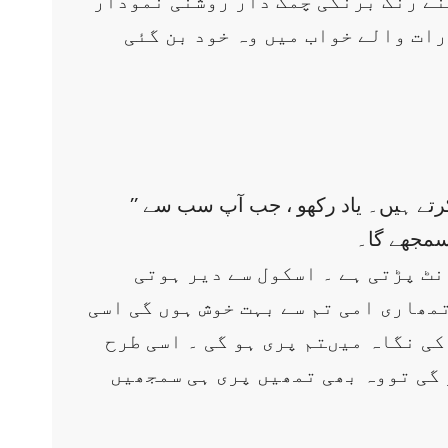
منے رنگ برنگی چمک دار روشنی نمودار
رات والے خواب میں وہ خود بن گئی
’’ بیٹا آپ بھی پری ہو۔ اپنے ماں باپ کی پری ہو۔ اپنی بہن بھائیوں کی ہو۔وہ سب آپ سے بہت پیار کرتے ہیں۔ یاد رکھو ، جب آپ سب سے
سمجھے گا۔
نٹ پڑتی ہے ۔ اسکول سے دیر ہوتی
مھاری امی تم سے بہت خوش ہوں گی اسی
ی نگاہ میںتم پری ہو گی ۔ اسی طرح
 گی تووہ بھی تمھیں پری ہی سمجھیں