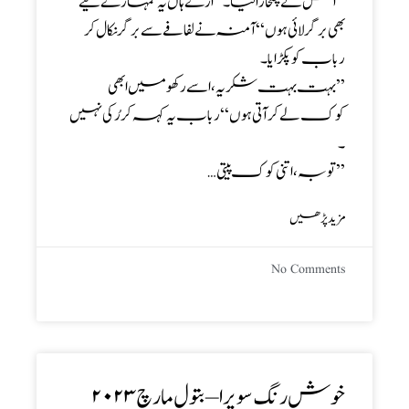
‘‘اس نے چٹخارا لیا ۔’’ ارے ہاں یہ تمہارے لیے
بھی بر گر لائی ہوں ‘‘ آمنہ نے لفافے سے برگر نکال کر
رباب کوپکڑایا۔
’’ بہت بہت شکریہ، اسے رکھو میں ابھی
کوک لے کر آتی ہوں ‘‘ رباب یہ کہہ کر رُکی نہیں
۔
’’ توبہ ، اتنی کوک پیتی…
مزید پڑھیں
No Comments
خوش رنگ سویرا – بتول مارچ ۲۰۲۳