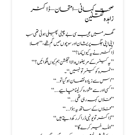
صحت کہانی – امتحان – ڈاکٹر
زاہدہ ثقلین
گھر میں عجیب سی بے چینی پھیلی ہوئی تھی سب
اپنی اپنی جگہ پریشان اور سوچوںمیں گُم تھے ، ’’ بھلا
ڈاکٹر نے یہ کیوںکہا ؟‘‘
’’ یہ کینسر کے مریضوںوالا انجکشن ہم کیوںلگوائیں ؟‘‘
’’ نمرہ کوکینسر تو نہیں‘‘۔
’’ اس سے زیادہ نقصان ہو گیا تو…‘‘
’’ کسی اورسے مشورہ کر لینا چاہیے….‘‘
’’فلاں کہہ رہی تھی….‘‘
’’فلاں کےساتھ یہ ہؤا ….‘‘
’’ ڈاکٹر تو یونہی ڈرا کررکھ دیتے ہیں‘‘
’’ اللہ خیر کرے گا ‘‘