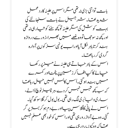
بات تو اتنی بڑی نہ تھی مگر اس پر علینہ کا رد عمل
شدید تھا ۔ شر جیل نے بات سنبھالنے کی
بہت کوشش کی مگر علینہ تو کچھ سننے کو تیار ہی نہ تھی
اور کچھ نہ سوجھا تو وہ غصے میں بھرا ،زور سے دروازہ
بند کرتا باہر نکل آیا اور اب یونہی سڑکوں پر آوارہ
گردی کر رہا تھا ۔
اس کے باہر جاتے ہی علینہ نے میز پر رکھا
چائے کا کپ اٹھا کر زمین پر پٹخا اور کمرے
میں بند ہو گئی ۔ اُس کا بس نہیں چل رہا تھا
کہ سب کچھ تہس نہس کر دے ، ہر چیز نوچ ڈالے ،
ساری دنیا بُری لگ رہی تھی۔ بول بول کر گلا سوکھ گیا ۔
اس نے پانی کا گلاس پیا اور بے دم ہو کر بستر پر گر
گئی ۔ وہ بے آواز رو رہی تھی اور اس کو خود بھی علم نہیں
تھا کہ وہ کیوں رو رہی ہے ۔