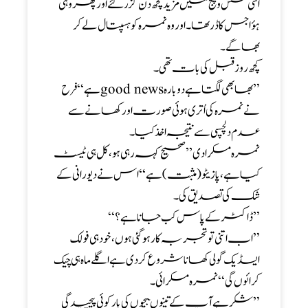
اسی شش و پنج میں مزید کچھ دن گزرگئے اور پھر وہی
ہؤا جس کا ڈر تھا ۔ اور وہ نمرہ کو ہسپتال لے کر
بھاگے۔
کچھ روزقبل کی بات تھی۔
’’ بھابھی لگتا ہے دوبارہ good newsہے‘‘ فرح
نے نمرہ کی اُتری ہوئی صورت اورکھانے سے
عدم دلچسپی سے نتیجہ اخذ کیا ۔
نمرہ مسکرادی’’ صحیح کہہ رہی ہو، کل ہی ٹیسٹ
کیا ہے ، پازیٹو (مثبت) ہے ‘‘ اس نے دیورانی کے
شک کی تصدیق کی ۔
’’ ڈاکٹر کے پاس کب جانا ہے ؟‘‘
’’ اب اتنی تو تجربہ کار ہو گئی ہوں، خود ہی فولک
ایسڈ یک گولی کھانا شروع کردی ہےاگلے ماہ ہی چیک
کرائوں گی ‘‘ نمرہ مسکرائی۔
’’ شکر ہے آپ کے تینوںبچوں کی بار کوئی پیچیدگی