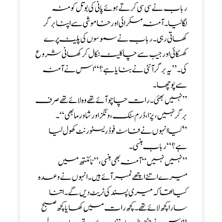
رباب نے سی سی کرتے ہوئے پانی کی بوتل کو منہ
لگالیا۔ آمنہ مسکرائی اور خاموشی سے اپنا برگر
کھاتی رہی۔ رباب نے سموسوں کی پلیٹ پرے
کھسکائی اور جیب سے چاکلیٹ نکال کرکھانی شروع
کی۔’’ یہ برگر آنٹی نے بنایا ہے ؟‘‘ اس نے آمنہ
سے پوچھا۔
’’ نہیں بھئی ۔ رات چاچو آئے تھے وہ لائے تھے صرف
برگر نہیں ، پزا، ڈرم سٹک ، ونگز اورشاورمابھی‘‘۔
’’ کیا انہوں نے فاسٹ فوڈ ریسٹورنٹ کھول لیا
ہے؟‘‘ رباب ہنسی۔
’’ نہیں نہیں ‘‘ آمنہ بھی ہنسی ،’’ نائنتھ میں
میرے اتنے اچھے نمبرآئے ہیں ۔ انہوں نے وعدہ
کیا تھا کہ میری پسند کی ٹریٹ دیں گے۔اتنا
ساراکچھ لائے تھے ۔ کچھ رات میں کھایا کچھ صبح