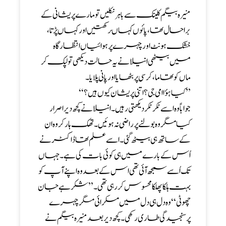
منیرہ بیگم کلینک سے باہر نکلیں تو مارے پریشانی کے
برا حال تھا ، پائوں کہاںرکھتیں اور کہاں پڑتا ،
خشک ہونٹ اورچہرے پر ہوائیاں انتظارگاہ
میں بیٹھی انیلا نے یہ حالت دیکھی تو لپک کر
ماں کو تھاما، کرسی پر بٹھایا اور پانی پلایا۔
’’کیا ہؤا امی جی ؟ اتنی پریشان کیوں ہیں؟‘‘
جواباً وہ اسے ٹکر ٹکر دیکھتی رہیں ۔ انیلا نے کچھ دیر اصرار
کیا مگر وہ بولنے پر راضی نہ ہوئیں ۔ تھک ہار کر وہ ان
کے ساتھ ہی بیٹھ گئی ۔ اسے علم تھا ڈاکٹرنے
اُس کے بارے میں ہی کوئی بات کی ہے ۔ جہاں
تک اُسے سمجھ آئی تھی اس کے بعد وہ اپنے آپ کو
بہت ہلکا پھلکا محسوس کر رہی تھی ۔’’ شکر ہے جان
چھوٹی‘‘ وہ دل ہی دل میں مسکرائی مگر چہرے
پرسنجیدگی طاری رکھی ۔ کچھ دیر بعد منیرہ بیگم نے