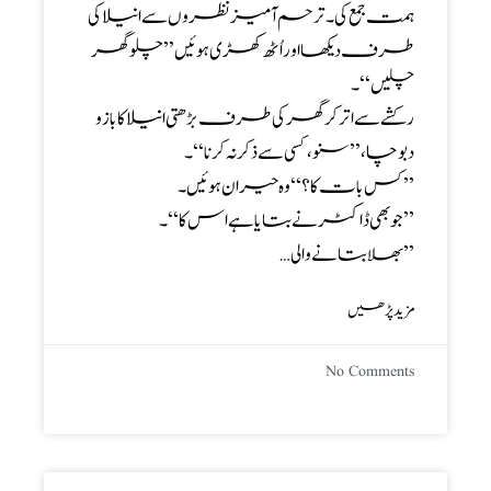
ہمت جمع کی ۔ ترحم آمیز نظروں سے انیلا کی
طرف دیکھا اور اُٹھ کھڑی ہوئیں ’’ چلو گھر
چلیں ‘‘۔
رکشے سے اتر کر گھر کی طرف بڑھتی انیلا کا بازو
دبوچا ،’’ سنو، کسی سے ذکر نہ کرنا ‘‘۔
’’ کس بات کا ؟‘‘ وہ حیران ہوئیں۔
’’ جوبھی ڈاکٹر نے بتایا ہے اس کا ‘‘۔
’’ بھلا بتانے والی…
مزید پڑھیں
No Comments