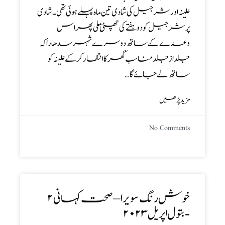
علینہ اور شرجیل کی شادی تین ماہ پہلے ہوئی تھی ۔ شادی
پر شرجیل کو دو ہفتے کی چھٹی ملی پھر اس
وعدے کے ساتھ دوسرے شہر سدھارا کہ
جلد از جلد مناسب گھر کا انتظار کر کے علینہ کو
ساتھ لے جائے گا…
مزید پڑھیں
No Comments
خوش رنگ سویرا – صحت کہانی۲
-بتول اپریل ۲۰۲۳