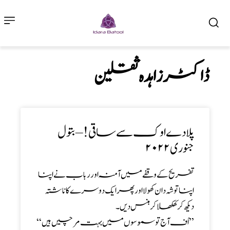
ڈاکٹر زاہدہ ثقلین
پلا د ے او ک سے ساقی! – بتول
جنوری ۲۰۲۲
تفریح کے وقفے میں آمنہ اور رباب نے اپنا
اپنا توشہ دان کھولا اور پھر ایک دوسرے کا ناشتہ
دیکھ کر کھکھلا کر ہنس دیں۔
’’ اُف آج تو سموسوں میں بہت مرچیں ہیں ‘‘