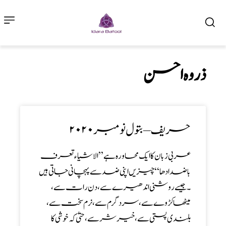
ذروہ احسن
حریف – بتول نومبر۲۰۲۰
عربی زبان کا ایک محاورہ ہے’’ الاشیاء تعرف
باضدادھا‘‘ چیزیں اپنی ضد سے پہچانی جاتی ہیں
۔ جیسے روشنی اندھیرے سے ، دن رات سے ،
میٹھا کڑوے سے ، سرد گرم سے ، نرم سخت سے ،
بلندی پستی سے،خیر شر سے ، حتیٰ کہ خوشی کا