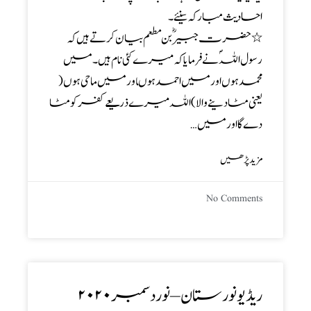
احادیث مبارکہ سنیئے۔
٭ حضرت جبیرؓ بن مطعم بیان کرتے ہیں کہ
رسول اللہ ؐ نے فرمایا کہ میرے کئی نام ہیں ۔ میں
محمد ہوں اور میں احمد ہوںاور میں ماحی ہوں (
یعنی مٹا دینے والا ) اللہ میرے ذریعے کفر کو مٹا
دے گا اور میں…
مزید پڑھیں
No Comments
ریڈیو نورستان – نوردسمبر ۲۰۲۰