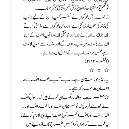
فَوْقَھُمْ یَوْمَ الْقِیَامَۃ ِوَاللّٰہُ یَرْزُقُ مَنْ یَّشَآئُ بِغَیْرِحِسَاب۔
ترجمہ :جن لوگوں نے کفرکیا ، ان کے لیے دنیا
کی زندگی سجا دی گئی ہے اوروہ ان لوگوں سے مذاق کرتے
ہیں جوایمان لائے ہیں اورجو متقی ہیں ، وہ قیامت کے دن
ان سے بلند مرتبہ ہوں گے اور اللہ جسے چاہتا
ہے بغیر حساب کے رزق دیتا ہے ۔
(البقرۃ۲۱۲)
٭…٭…٭
یہ ریڈیونورستان ہے ۔ اب آپ عبد اللہ سے
احادیث مبارکہ سنیے۔
٭ حضرت ابوالدرداؓ بیان کرتے ہیں کہ رسولؐ اللہ
نے مجھ سے فرمایا کہ تو سبحان اللہ اورالحمد اللہ اورلا
الٰہ الا اللہ اوراللہ اکبرکو پڑھنا اپنے اوپرلازم کر لے ۔
یہ کلمات گناہوں کو اس طرح جھاڑ دیتے ہیں