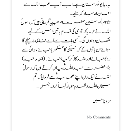
یہ ریڈیو نورستان ہے۔ اب آپ عبد اللہ سے
احادیث مبارکہ سنیے۔
٭ ام المومنین حضرت ام حبیبہ ؓ فرماتی ہیں کہ رسولؐ
اللہ نے فرمایا کہ آدمی کی تمام باتیں اس کے لیے
نقصان دہ ہو ں گی ۔ کسی بات سے اُسے فائدہ نہ پہنچے گا
سوائے ان باتوں کے کہ نیکی کا حکم دیا جائے ، برائی سے
روکا جائے اور اللہ کا ذکر کیا جائے ۔(ابن ماجہ)
٭ حضرت عبد اللہ ؓ بیان کرتے ہیں کہ رسول ؐ
اللہ نے ایک دن اپنے صحابہ ؓ سے فرمایا کہ تم
سبحان اللہ وبحمدہٖ سو بار کہا کرو۔جس…
مزید پڑھیں
No Comments