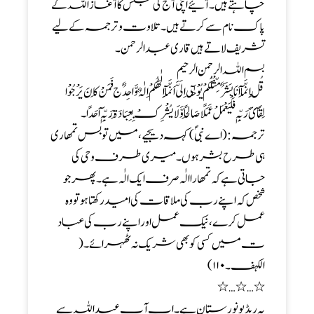
چاہتے ہیں ۔ آئیے اپنی آج کی مجلس کا آغاز اللہ کے
پاک نام سے کرتے ہیں ۔ تلاوت و ترجمہ کے لیے
تشریف لاتے ہیں قاری عبد الرحمن ۔
بسم اللہ الرحمن الرحیم
قُلْ اِنَّمَآ اَنَا بَشَرٌمِّثْلُکُمْ یُوْ حٰٓی اِلَیَّ اَنَّمَآ اِلٰھُکُمْ اِلٰہٌ وَّاحِدٌج فَمَنْ کَا نَ یَرْجُوْ ا
لِقَآئَ رَبِّہٖ فَلْیَعْمَلْ عَمَلًا صَا لِحًا وَّ لَا یُشْرِکْ بِعِبَا دَۃِ رَبِّہٖٓ اَحَدًا۔
ترجمہ: ( اے نبیؐ) کہہ دیجیے ، میں تو بس تمھاری
ہی طرح بشر ہوں ۔ میری طرف وحی کی
جاتی ہے کہ تمھارا الٰہ صرف ایک الٰہ ہے۔ پھر جو
شخص کہ اپنے رب کی ملاقات کی امید رکھتا ہو تو وہ
عمل کرے ، نیک عمل اور اپنے رب کی عباد
ت میں کسی کو بھی شریک نہ ٹھہرائے۔(
الکہف۔۱۱۰)
٭…٭…٭
یہ ریڈیو نورستان ہے ۔ اب آپ عبد اللہ سے