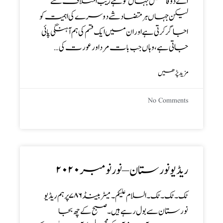
اے ذوقؔاس جہاں کو ہے زیب اختلاف سے
لیکن جہاں ہر متضاد شے دوسرے کی اہمیت کو
اجاگر کرتی ہے اور ان میں ایک قسم کی ہم آہنگی پائی
جاتی ہے ، وہاں جب بات مرد اور عورت کی…
مزید پڑھیں
No Comments
ریڈیو نورستان – نور نومبر ۲۰۲۰
ٹک ۔ٹک۔ٹک۔ السلام علیکم ۔ میٹر بینڈ ۷۸۶ پر ہم ریڈیو
نورستان سے بول رہے ہیں ۔ صبح کے چھ بجا