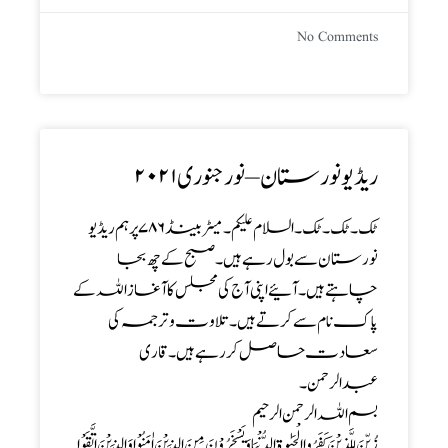
No Comments
ریڈیو نورستان – نور جنوری ۲۰۲۱
ٹک۔ٹک۔ٹک۔ السلام علیکم ۔ میٹربینڈ ۷۸۶پر ہم ریڈیو
نورستان سے بول رہے ہیں ۔ صبح کے چھ بجا
چاہتے ہیں ۔ آئیے اپنی آج کی مجلس کا آغاز اللہ کے
پاک نام سے کرتے ہیں ۔ تلاوت و ترجمہ کی
سعادت حاصل کررہے ہیں ۔قاری
عبدالرحمن۔
بسم اللہ الرحمن الرحیم
زُیِّنَ لِلَّذِیْنَ کَفَرُوا الْحَیٰوۃُ الدُّنْیَا وَیَسْخَرُوْنَ مِنَ الَّذِیْنَ اٰمَنُوْا وَالَّذِیْنَ اتَّقَوْا