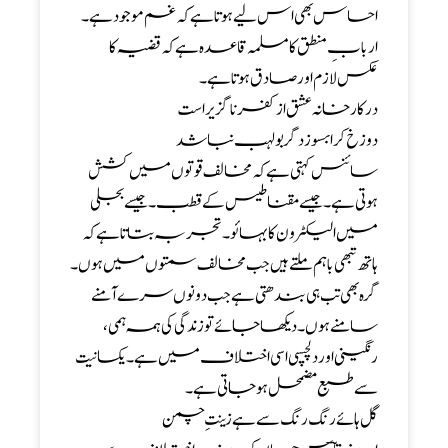
احساس بھی اس لیے ہوتا ہے کہ غم موجود ہے۔
اربابِ منطق کا مسلمہ قاعدہ ہے کہ قضیہ کا
عکس لازم اور صادق ہوتا ہے ۔
درکار خانہ عشق از کفر نا گزیر است
دوزخ کرابسوزدگر بولہب نباشد
سائنس کہتی ہے کہ مخالف قوتوں میں کشش
ہوتی ہے ۔ جیسے مقناطیس کے قطب۔ جیسے بجلی
میں الیکٹرون کا بہائو ۔ تجربہ بتاتا ہے کہ
ہاتھ تبھی باہم ملتے ہیں جب مخالف سمتوں میں ہوں ۔
گرہ بھی تب ہی بندھتی ہے جب دونوں سرے آمنے
سامنے ہوں ۔ دیکھا جائے تو زندگی کی ہمہ ہمی ،
رنگینی اور دلچسپی اسی اختلاف میں ہے ۔ یکسانیت
سے طبع مضمحل ہو جاتی ہے۔
گل ہائے رنگ رنگ سے ہے زینت ِ چمن