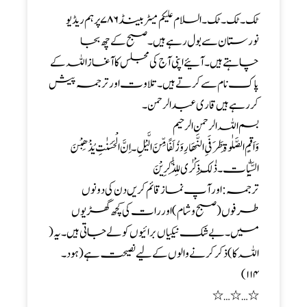
ٹک ۔ٹک۔ٹک۔ السلام علیکم میٹر بینڈ ۷۸۶ پر ہم ریڈیو
نورستان سے بول رہے ہیں ۔ صبح کے چھ بجا
چاہتے ہیں ۔ آئیے اپنی آج کی مجلس کا آغاز اللہ کے
پاک نام سے کرتے ہیں ۔ تلاوت اور ترجمہ پیش
کر رہے ہیں قاری عبد الرحمن۔
بسم اللہ الرحمن الرحیم
وَاَقِمِ الصَّلٰوۃَ طَرَفَیِ النَّھَارِ وَزُلَفًا مِّنَ الَّیْلِ۔ اِنَّ الْحَسَنٰتِ یُذْھِبْنَ
السَّیِّاٰت۔ ذٰلِکَ ذِکْرٰی لِلذّٰکِرِیْنَ
ترجمہ: اور آپ نماز قائم کریں دن کی دونوں
طرفوں( صبح و شام ) اور رات کی کچھ گھڑیوں
میں۔ بے شک نیکیاں برائیوں کو لے جاتی ہیں ۔ یہ (
اللہ کا) ذکر کرنے والوں کے لیے نصیحت ہے(ہود۔
۱۱۴)
٭…٭…٭