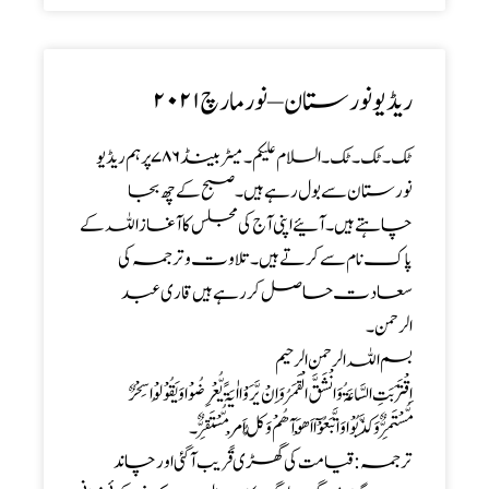
ریڈیو نورستان – نور مارچ ۲۰۲۱
ٹک ۔ ٹک ۔ٹک۔ السلام علیکم ۔ میٹر بینڈ ۷۸۶ پر ہم ریڈیو
نورستان سے بول رہے ہیں ۔ صبح کے چھ بجا
چاہتے ہیں ۔ آئیے اپنی آج کی مجلس کا آغاز اللہ کے
پاک نام سے کرتے ہیں ۔ تلاوت و ترجمہ کی
سعادت حاصل کر رہے ہیں قاری عبد
الرحمن۔
بسم اللہ الرحمن الرحیم
اِقْتَرَبَتِ السَّاعَۃُ وَانْشَقَّ الْقَمَرُوَاِنْ یَّرَوْا اٰیَۃً یُّعْرِضُوْا وَ یَقُوْلُوْا سِحْرٌ
مُّسْتَمِرٌّوَکَذَّبُوْا وَ ا تَّبَعُوْٓا اَھْوَآ ھُمْ وَکُلُّ اَمْرٍ مُّسْتَقِرٌّ۔
ترجمہ: قیامت کی گھڑی قریب آگئی اور چاند