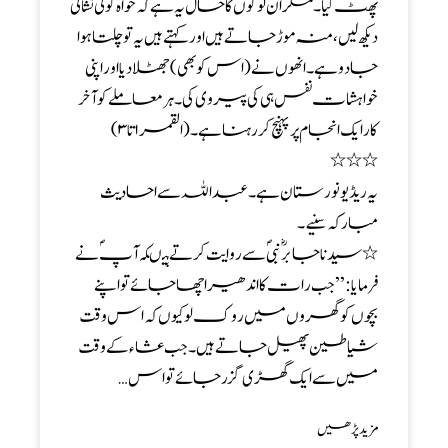
پھٹ گیا ۔ مگر ان لوگوں کا حال یہ ہے کہ خواہ کوئی نشانی
دیکھ لیں ، منہ موڑ جاتے ہیں اور کہتے ہیں یہ تو چلتا ہوا
جادو ہے ۔ انھوں نے ( اس کو بھی ) جھٹلا دیااور اپنی
خواہشات نفس ہی کی پیروی کی ۔ ہر معاملے کو آخر
کار ایک انجام پر پہنچ کر رہنا ہے۔(القمر ۱تا۳)
٭ ٭ ٭
یہ ریڈیو نورستان ہے ۔ عبد اللہ سے احادیث
مبارکہ سنیے۔
٭ سیدنا جابرؓ نبیؐ سے روایت کرتے ہیںکہ آپؐ نے
فرمایا :’’ جب رات کا اندھیرا چھا جائے تو اپنے
بچوں کو گھروں میں روک لو کیوں کہ اس وقت
شیاطین پھیل جاتے ہیں ۔ جب عشاء کے وقت
میں سے ایک گھڑی گزر جائے تو اس…
مزید پڑھیں