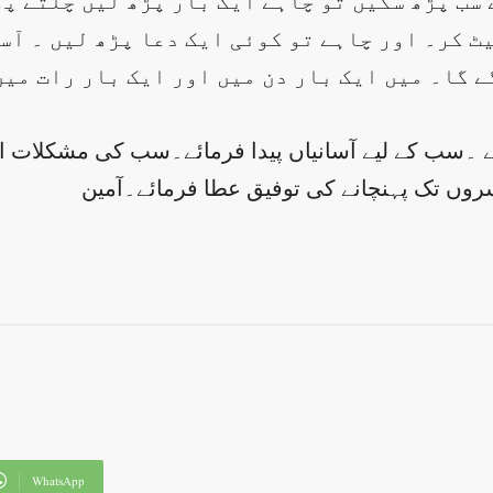
 سب پڑھ سکیں تو چاہے ایک بار پڑھ لیں چلتے پھ
ٹ کر۔ اور چاہے تو کوئی ایک دعا پڑھ لیں ۔ آس
ے گا۔ میں ایک بار دن میں اور ایک بار رات می
ے ۔سب کے لیے آسانیاں پیدا فرمائے۔سب کی مشکلات او
روں تک پہنچانے کی توفیق عطا فرمائے۔آمین
WhatsApp