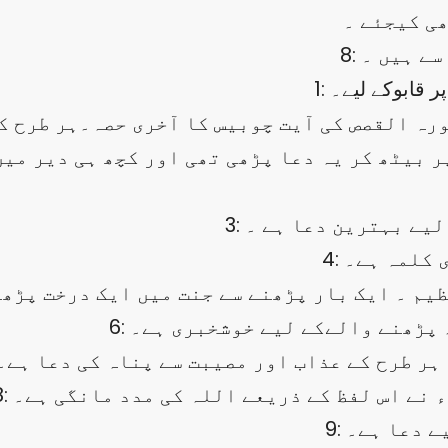
ھی کیجئے ۔
 سے ہیں ۔
پر بیٹھ کر یہ دعا پڑھی تھی اور کچھ ہی دیر می
ے لیے بہترین دعا ہے ۔
ری کلمہ ہے۔
عظيم ۔ ایک بار پڑھنے سے جنت میں ایک درخت پڑھ
م ۔ پڑھنے والےکے لیے خوشخبری ہے۔
ء نے اس لفظ کے ذریعے اللہ کی مدد مانگی ہے۔