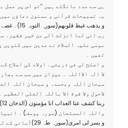
ہی سے مدد مانگتے ہیں ‘‘تو اس پر عمل ب
8: یہ تسبیحات قرآنی و مسنون دعاؤں میں
1: و یذھب غیظ قلوبھم(سورہ التوبہ 15)۔ غصے پر قابوکے لیے۔
موسٰی علیہ السلام نے مدین میں کنویں 
تھیں ۔
3: و اصلح لی فی ذریتی۔ اولاد کی اصلاح ک
4: لا الہ الااللہ ۔ میزان میں سب سے بھا
5: سبحان اللہ وبحمدہ و سبحان اللہ ال
6: لاحول ولا قوة الا باللہ العلی العظي
7: ربنا کشف عنا العذاب انا مؤمنون (الدخان 12) ہر طرح کے عذاب اور مصیبت سے پناہ کی دعا ہے۔
8: واللہ المستعان (سورہ یوسف) ۔ انبیا
9: و یسر لی امری(سورہ طہ 29)آسانی کے لیے دعا ہے۔