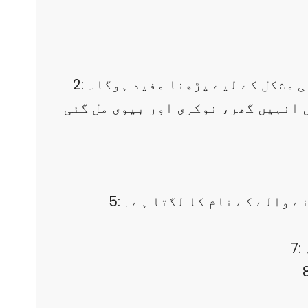
2: رب انی لما انزلت الی من خیر فقیر۔ سورہ القصص کی آیت چوبیس کا آخری حصہ۔ہر طرح کی مشکل کے لیے پڑھنا مفید ہوگا۔
ں انہیں گھر، نوکری اور بیوی مل گئی
نے والے کے نام کا لگتا ہے۔