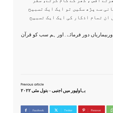
رتے آفس ، گھر کے کام کرتے، سفر
انی سے پڑھ سکیں تو ایک ایک تسبیح
ں ان تمام اذکار کی ایک ایک تسبیح
ربیماریاں دور فرمائے۔اور ہم سب کو قرآن
Previous article
بہاولپور میں اجنبی – بتول مئی ۲۰۲۲
Facebook
Twitter
Pinterest