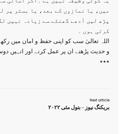
یہ کوئی وظیفہ نہیں ہے ۔اگر آسانی سے
میں، یا نمازوں کے بعد، یا بستر پر لی
پڑھ لیں آدھے گھنٹے سے زیادہ نہیں لگ
کرتی ہوں ۔
اللہ تعالیٰ سب کو اپنی حفظ و امان میں رکھ
و حدیث پڑھنے ان پر عمل کرنے اور انہیں دوس
٭٭٭
Next article
بریکنگ نیوز – بتول مئی ۲۰۲۲