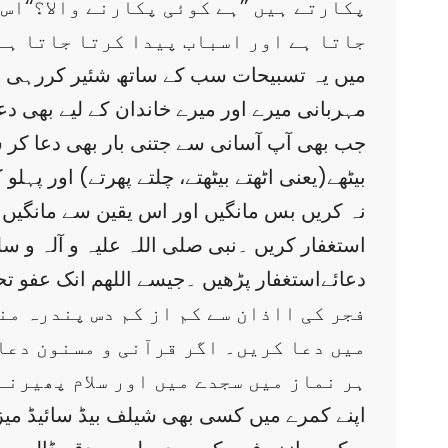
پکارتے ہیں ’’ہے کوئی پکارنے والا؟‘‘ا
جاتا ہے اور اسباب پیدا کرتا جاتا ہے
میں یہ تسبیحات سب کے ساتھ شئیر کررہی ہو
مہربانی میرے اور میرے خاندان کے لیے بھی دعا
جب بھی آپ آسانی سے جتنی بار بھی دعا کر سک
بیٹھے(یعنی اٹھتے بیٹھتے، چلتے پھرتے) اور پہ
نہ کریں بس مانگیں اور اس یقین سے مانگیں 
دعائےاستغفار پڑھیں ۔جیسے اللھم انک عفو 
میں دعا کریں۔ اگر قرآنی و مسنون دعا
3: ہر نماز میں سجدے میں اور سلام پھیرن