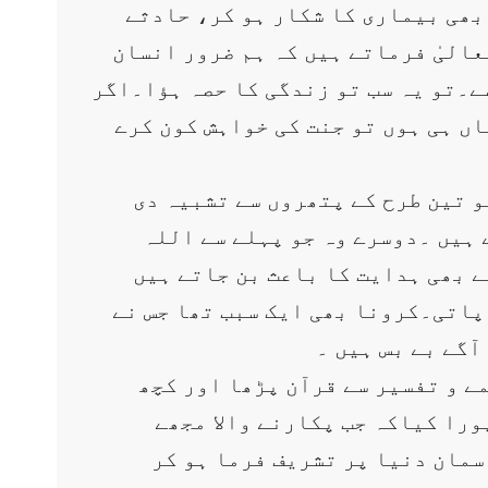
 بھی بیماری کا شکار ہو کر، حادثے
عالیٰ فرماتے ہیں کہ ہم ضرور انسان
ے۔تو یہ سب تو زندگی کا حصہ ہؤا۔اگر
ں ہی ہوں تو جنت کی خواہش کون کرے
کو تین طرح کے پتھروں سے تشبیہ دی
ے ہیں ۔دوسرے وہ جو پہلے سے اللہ
ے بھی ہدایت کا باعث بن جاتے ہیں
پاتی۔کرونا بھی ایک سبب تھا جس نے
ٓگے بے بس ہیں ۔
ے و تفسیر سے قرآن پڑھا اور کچھ
ورا کیاکہ جب پکارنے والا مجھے
سمان دنیا پر تشریف فرما ہو کر