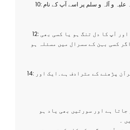
10: نبی صلی اللہ علیہ و آلہ و سلم پر صلٰوۃ ۔کہ ہر صلوۃ پر 10 نیکیاں ملتی ہیں اور نبی کریم صلی اللہ علیہ و آلہ و سلم پر اسے آپ کے نام
12: اللھم اغفر لنا ولہ وارحنا منہ۔کسی سے خوفزدہ ہوں ، تنگ ہوں، بچے نافرمانی کریں اور آپ کا دل تنگ ہو یا کسی بھی
گر کسی بہن کے سسرال میں مسئلہ ہو
14: سورہ اخلاص ۔نبی صلی اللہ علیہ و آلہ و سلم نے فرمایا ہے کہ اسے دس بار پڑھنا ایک قرآن پڑھنے کے مترادف ہے۔ایک اور
 جاتا ہے اور سورتیں بھی یاد ہو
ں ۔