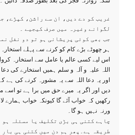
سکہ روازنہ فجر کی بعد بطور صدقہ ڈالیں ۔م
غریب کو دے دیں، ان سے راشن، کپڑے، ج
لگوانے وغیرہ میں صرف کیجیے ۔
5: جب بھی کوئی پریشانی ہو تو دو نفل نم
اس لیے کسی عالم یا عامل سے استخارہ کروا
اللہ علیہ و آلہ و سلم ہمیں استخارے کی دعا 
اور یہ دعا اللہ سے یہ مشورہ کرنے کی ہے کہ 
دیں اور اگر یہ میرے حق میں برا ہے تو اسے 
رکھیں کہ خواب آئے گا کیونکہ خواب ہمارے لا
ورنہ نہیں ہو گا۔
طریقہ ہے۔پھر ہم دن میں کتنی ہی بار ن