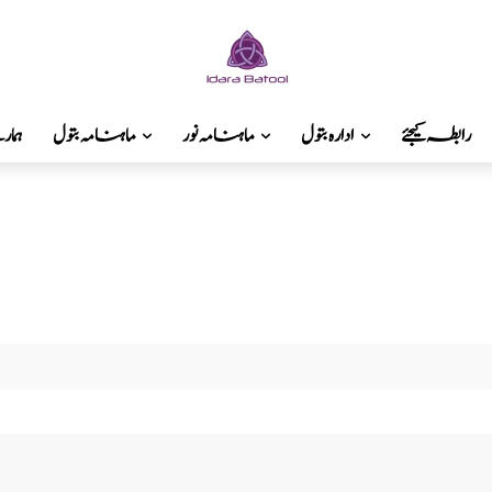
رابطہ کیجئے
ادارہ بتول
ماہنامہ نور
ماہنامہ بتول
ہما