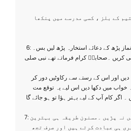
یم کے بلز ، کسی مدرسے میں پنکھا
6: ہر چھوٹے بڑے کام کو کرنے سے پہلے استخارہ کریں۔اور یہ کوئی مشکل کام نہیں ہے۔صرف دو نفل نماز پڑھ کے دعائے استخارہ پڑھ لیں بس۔
ی کریں ۔صحابہؓ کرام فرماتے تھے نبی صلی
ا دیں اور اس کے رستے سے رکاوٹیں دور کر
 خواب میں دکھا دیں اس لیے یہ توقع مت
گر کام آپ کے لیے بہتر ہؤا تو ہو جائے گا
7: چاہے کتنی ہی بڑی تکلیف یا مسئلہ ہو صرف اللہ سے ہی رجوع کریں ۔غیر شرعی کاموں میں نہ پڑیں ۔مسنون طریقہ ہی بہترین
یری ہی عبادت کرتے ہیں اور صرف تجھ