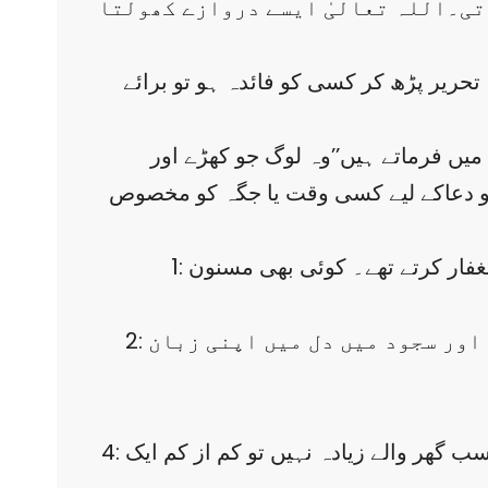
اتی۔اللہ تعالیٰ ایسے دروازے کھولتا
ریر پڑھ کر کسی کو فائدہ ہو تو برائے
 میں فرماتے ہیں’’وہ لوگ جو کھڑے اور
 ‘‘۔تو دعاکے لیے کسی وقت یا جگہ کو مخصوص
1: استغفار کریں ۔نبی صلی اللہ علیہ و آلہ و سلم جو کہ گناہ سے پاک تھےدن میں کم از کم ستر بار استغفار کرتے تھے۔ کوئی بھی مسنون
2: فجر کی ااذان سے کم از کم دس پندرہ منٹ پہلے اٹھ کر دو رکعت نفل سے تہجد شروع کریں اور سجود میں دل میں اپنی زبان
4: اپنے کمرے میں کسی بھی شیلف بیڈ سائیڈ میز یا ڈریسنگ ٹیبل پر ایک منی باکس رکھیں اور اس میں سب گھر والے زیادہ نہیں تو کم از کم ایک