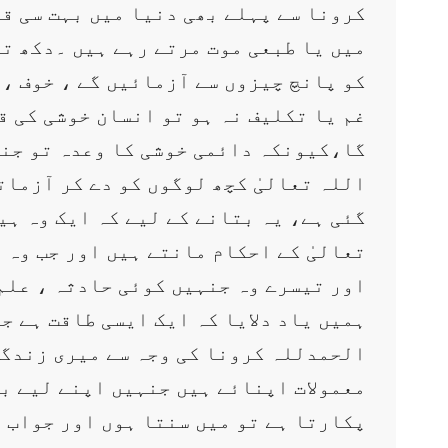
کرونا سے پہلے بھی دنیا میں بہت سی قد
میں یا طبعی موت مرتے رہے ہیں ۔دکھ تک
کو پانچ چیزوں سے آزمائیں گے ، خوف ،
غم یا تکلیف نہ ہو تو انسان خوشی کی ق
گا،کیونکہ دائمی خوشی کا وعدہ تو جنت
اللہ تعالیٰ کچھ لوگوں کو دے کر آزما
گئی ہے، یہ بتانے کے لیے کہ ایک وہ ہی
تعالیٰ کے احکام مانتے ہیں اور جب وہ 
اور تیسرے وہ جنہیں کوئی حادثہ ، علم
ہمیں یاد دلایا کہ ایک ایسی طاقت ہے جو
الحمدللہ کرونا کی وجہ سے میری زندگی 
معمولات اپنائے ہیں جنہیں اپنے لیے بے
پکارتا ہے تو میں سنتا ہوں اور جواب د