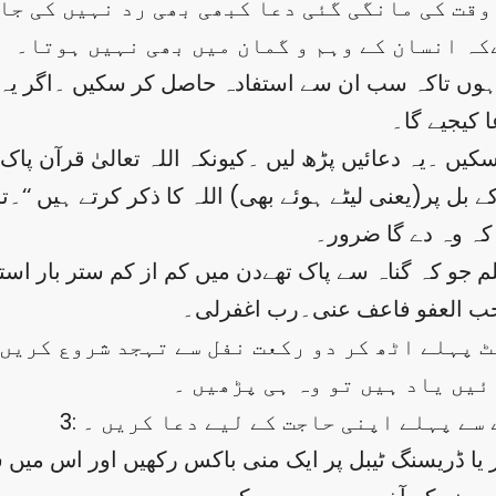
س وقت کی مانگی گئی دعا کبھی بھی رد نہیں کی ج
کہ انسان کے وہم و گمان میں بھی نہیں ہوتا۔
ں تاکہ سب ان سے استفادہ حاصل کر سکیں ۔اگر یہ تح
 کیجیے گا۔
یں ۔یہ دعائیں پڑھ لیں ۔کیونکہ اللہ تعالیٰ قرآن پاک
لو کے بل پر(یعنی لیٹے ہوئے بھی) اللہ کا ذکر کرتے ہیں
کہ وہ دے گا ضرور۔
تحب العفو فاعف عنی۔رب اغفرلی۔
ئیں یاد ہیں تو وہ ہی پڑھیں ۔
ے سے پہلے اپنی حاجت کے لیے دعا کریں ۔