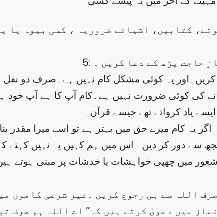
ہینے کے آخر میں یہ پیسے کسی
وتے، کتابیں، اشیائے ضروریہ ، کسی بیوہ یا یت
از حاجت پڑھ کے دعا کریں ۔
نے کی کوئی ضرورت نہیں ہے۔کام آپ کا ہے آپ خود ہ
ایسے یاد کرواتے تھے جیسے قرآن۔
اگر یہ کام میرے حق میں بہتر ہے تو اسے میرا مقدر بن
مجھ سے دور کر دیں ۔اس میں ہم کہیں یہ نہیں کہتے کہ
شعور میں چھپی خواہشات یا خدشات پر مبنی ہوتے ہیں ۔ ا
ماز میں دعویٰ کرتے ہیں کہ’’ اے اللہ ہم صرف ت