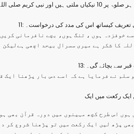
یٰ کی تعریف کیساتھ اس کی مدد کی درخواست۔
للہ کا شکر ہے میری سسرال بیحد اچھی ہےلیکن ا
ب قبر سے بچائے گی۔
 ایک رکعت میں ایک
 ہوں اس طرح کچھ مہینوں میں دورہ قرآن بھی ہو
 بھی پڑھ لیں ایک رکعت میں تو پڑھنا شروع کر دی