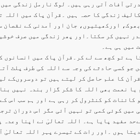
رتی آفات آتی رہی ہیں۔ لوگ نارمل زندگی میں
الیف زندگی کا حصہ ہیں ۔قرآن پاک میں اللہ ت
بھوک، اورکھیتیوں، جان اور آمدنی کے نقصان س
در نہیں کر سکتا۔اور پھر زندگی میں صرف خوشیا
 میں ہی ہے۔
تا ہے تو کچھ سے لے کر۔قرآن پاک میں انسانوں 
ں جو کسی حادثے کی وجہ سے اللہ کی طرف پلٹ آت
قرآن کا علم حاصل کر لیتے ہیں تو دوسروںکے لی
 یا نعمت بھی اللہ کا شکر گزار بندہ نہیں بنا
 کائنات کو کنٹرول کر رہی ہے اور ہم سب اس کے ا
میں کوئی کمی تو نہیں آئی مگر اس دوران ترجم
حد مفید پایا ہے۔ اللہ تعالیٰ نے اپنا وعدہ پ
یتا ہوں ۔اور رات کے تیسرے پہر اللہ تعالیٰ آ