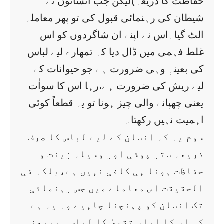
حفاظت کا ذریعہ)لیکن جب انسانوں نے
شیطان کی رہنمائی قبول کی تو پھر معاملہ
الٹ گیا۔اس نے اپنے ان شاگردوں کو اس
غلط فہمی میں ڈال دیا کہ تمھارے لیے لباس
کی بعینہٖ وہی ضرورت ہے جو حیوانات کے
لیے ریش کی ضرورت ہے،رہا اس کا سواٰت
یعنی چھپانے والی چیز ہونا تو یہ قطعاً کوئی
اہمیت نہیں رکھتا۔
سوم یہ کہ انسان کے لیے لباس کا صرف
ذریعہ ستر پوشی اور وسیلہ زینت و
حفاظت ہونا ہی کافی نہیں ہے،بلکہ فی
الحقیقت اس معاملے میں جس رہنمائی
تک انسان کو پہنچنا چاہیے وہ یہ ہے
کہ اس کا لباس تقویٰ کا لباس ہو،یعنی