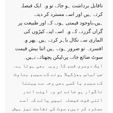
ناقابل برداشت ہو جائے تو وہ ایک فیصلہ
کرتے ہیں اور اسے مسترد کر دیتے
ہیں،باوجود قیمتی ہونے کے اور طبیعت پر
گراں گزرنے کے وہ اسے اپنے کپڑوں کی
الماری سے نکال باہر کرتے ہیں۔پھر وہ
افسردہ تو ضرور ہوتے ہیں اتنا بیش قیمت
سوٹ ضائع جانے پر،لیکن پچھتاتے نہیں۔
ایک دوسری قسم کا رویہ بھی ہوتا ہے۔
جب لباس بھڑکیلا ہونے کے سبب، بناوٹ
کے سبب، یا کسی بھی وجہ سے پہننا
ناگوار ہو جائے تو وہ اپنے اندر
اتنی قوت فیصلہ نہیں پاتے کہ اسے
مسترد کر دیں، سوٹ کی نفاست نیز بیش