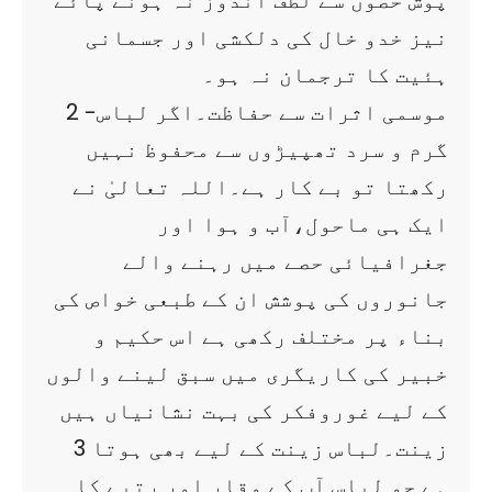
پوش حصوں سے لطف اندوز نہ ہونے پائے
نیز خدو خال کی دلکشی اور جسمانی
ہئیت کا ترجمان نہ ہو۔
2 -موسمی اثرات سے حفاظت۔اگر لباس
گرم و سرد تھپیڑوں سے محفوظ نہیں
رکھتا تو بے کار ہے۔اللہ تعالیٰ نے
ایک ہی ماحول،آب و ہوا اور
جغرافیائی حصے میں رہنے والے
جانوروں کی پوشش ان کے طبعی خواص کی
بناء پر مختلف رکھی ہے اس حکیم و
خبیر کی کاریگری میں سبق لینے والوں
کے لیے غوروفکر کی بہت نشانیاں ہیں
3 زینت۔لباس زینت کے لیے بھی ہوتا
ہے جو لباس آپ کے وقار اور رتبے کا