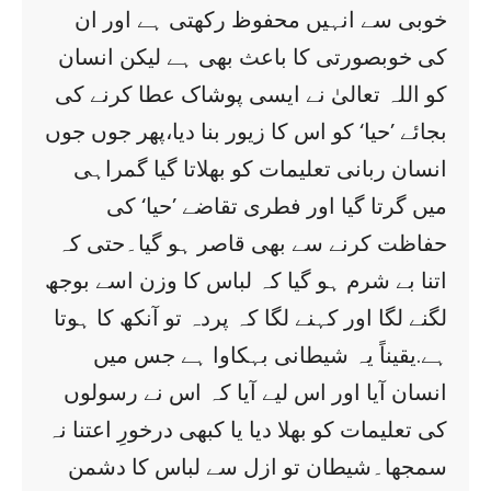
خوبی سے انہیں محفوظ رکھتی ہے اور ان
کی خوبصورتی کا باعث بھی ہے لیکن انسان
کو اللہ تعالیٰ نے ایسی پوشاک عطا کرنے کی
بجائے ’حیا‘ کو اس کا زیور بنا دیا،پھر جوں جوں
انسان ربانی تعلیمات کو بھلاتا گیا گمراہی
میں گرتا گیا اور فطری تقاضے ’حیا‘ کی
حفاظت کرنے سے بھی قاصر ہو گیا۔حتی کہ
اتنا بے شرم ہو گیا کہ لباس کا وزن اسے بوجھ
لگنے لگا اور کہنے لگا کہ پردہ تو آنکھ کا ہوتا
ہے.یقیناً یہ شیطانی بہکاوا ہے جس میں
انسان آیا اور اس لیے آیا کہ اس نے رسولوں
کی تعلیمات کو بھلا دیا یا کبھی درخورِ اعتنا نہ
سمجھا۔شیطان تو ازل سے لباس کا دشمن