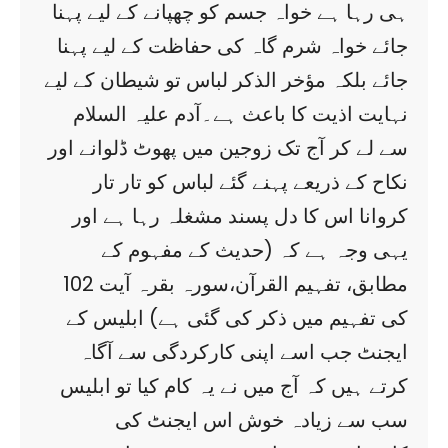
ہی رہا ہے خواہ جسم کو چھپانے کے لیے پہنا
جائے خواہ شرم گاہ کی حفاظت کے لیے پہنا
جائے بلکہ مؤخر الذکر لباس تو شیطان کے لیے
نہایت اذیت کا باعث ہے۔آدم علیہ السلام
سے لے کر آج تک زوجین میں پھوٹ ڈلوانے اور
نکاح کے ذریعے پہنے گئے لباس کو تار تار
کروانا اس کا دل پسند مشغلہ رہا ہے اور
یہی وجہ ہے کہ (حدیث کے مفہوم کے
مطابق، تفہیم القرآن،سورہ بقرہ آیت 102
کی تفہیم میں ذکر کی گئی ہے) ابلیس کے
ایجنٹ جب اسے اپنی کارکردگی سے آگاہ
کرتے ہیں کہ آج میں نے یہ کام کیا تو ابلیس
سب سے زیادہ خوش اس ایجنٹ کی