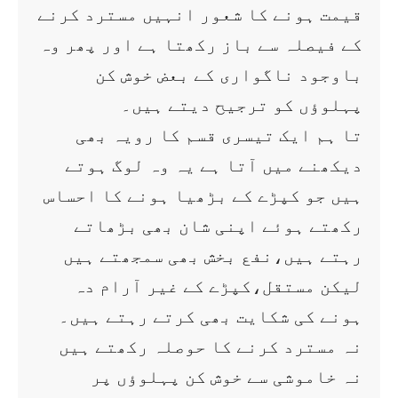
قیمت ہونے کا شعور انہیں مسترد کرنے
کے فیصلہ سے باز رکھتا ہے اور پھر وہ
باوجود ناگواری کے بعض خوش کن
پہلوؤں کو ترجیح دیتے ہیں۔
تا ہم ایک تیسری قسم کا رویہ بھی
دیکھنے میں آتا ہے یہ وہ لوگ ہوتے
ہیں جو کپڑے کے بڑھیا ہونے کا احساس
رکھتے ہوئے اپنی شان بھی بڑھاتے
رہتے ہیں،نفع بخش بھی سمجھتے ہیں
لیکن مستقل،کپڑے کے غیر آرام دہ
ہونے کی شکایت بھی کرتے رہتے ہیں۔
نہ مسترد کرنے کا حوصلہ رکھتے ہیں
نہ خاموشی سے خوش کن پہلوؤں پر