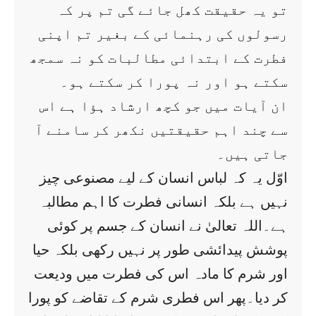
تو یہ حقیقت کھل جائے گی تم پر کہ
رسولوں کی رہنمائی کے بغیر تم اپنی
فطرت کے ابتدائی مطالبات کو نہ سمجھ
سکتے ہو اور نہ پورا کر سکتے ہو۔
ان آیات میں جو کچھ ارشاد ہؤا ہے اس
سے چند اہم حقیقتیں نکھر کر سامنے آ
جاتی ہیں۔
اوّل یہ کہ لباس انسان کے لیے مصنوعی چیز
نہیں ہے بلکہ انسانی فطرت کا اہم مطالبہ
ہے۔اللہ تعالیٰ نے انسان کے جسم پر کوئی
پوشش پیدائشی طور پر نہیں رکھی بلکہ حیا
اور شرم کا مادہ اس کی فطرت میں ودیعت
کر دیا۔پھر اس فطری شرم کے تقاضے کو پورا