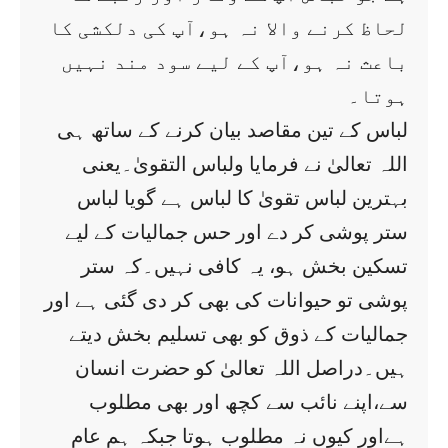
لحاظ کرنے والا نہ ہو،آپ کی دلکشی کا
باعث نہ ہو،آپ کے لیے سود مند نہیں
ہوتا۔
لباس کے تین مقاصد بیان کرنے کے ساتھ ہی
اللہ تعالیٰ نے فرمایا ولباس التقویٰ۔یعنی
بہترین لباس تقویٰ کا لباس ہے گویا لباس
ستر پوشی کر دے اور حس جمالیات کے لیے
تسکین بخش ہو، یہ کافی نہیں۔کہ ستر
پوشی تو حیوانات کی بھی کر دی گئی ہے اور
جمالیات کے ذوق کو بھی تسلیم بخش دیتے
ہیں۔دراصل اللہ تعالیٰ کو حضرت انسان
سے،اپنے نائب سے کچھ اور بھی مطلوب
ہےاور کیوں نہ مطلوب ہوتا جبکہ ہم عام