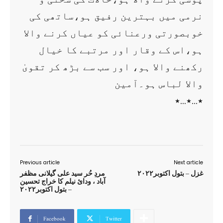
نرمی میں بہترین رفیق ہو،ساتھی کی
خوبصورتی ورعنائی کو عیاں کرنے والا
ہو،اس کے وقار اور مرتبے کا خیال
رکھنے والا ہو، اور سب سے بڑھ کر تقویٰ
والا لباس ہو۔آمین
٭…٭…٭
Previous article
Next article
غزل – بتول اکتوبر۲۰۲۲
مردِ حُر سید علی گیلانی مظفر
آباد ، ودایٔ نیلم کا خراج تحسین
– بتول اکتوبر۲۰۲۲
Facebook
Twitter