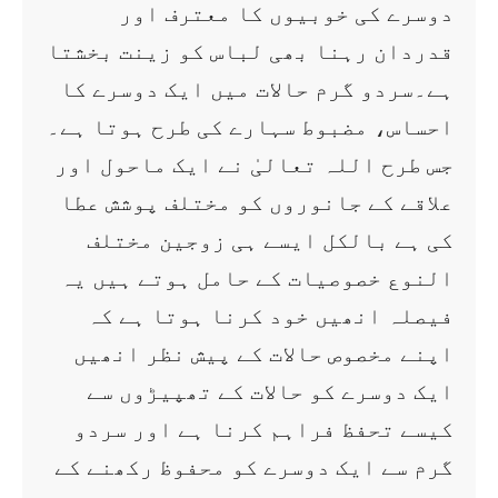
دوسرے کی خوبیوں کا معترف اور
قدردان رہنا بھی لباس کو زینت بخشتا
ہے۔سردو گرم حالات میں ایک دوسرے کا
احساس، مضبوط سہارے کی طرح ہوتا ہے۔
جس طرح اللہ تعالیٰ نے ایک ماحول اور
علاقے کے جانوروں کو مختلف پوشش عطا
کی ہے بالکل ایسے ہی زوجین مختلف
النوع خصوصیات کے حامل ہوتے ہیں یہ
فیصلہ انھیں خود کرنا ہوتا ہے کہ
اپنے مخصوص حالات کے پیش نظر انھیں
ایک دوسرے کو حالات کے تھپیڑوں سے
کیسے تحفظ فراہم کرنا ہے اور سردو
گرم سے ایک دوسرے کو محفوظ رکھنے کے