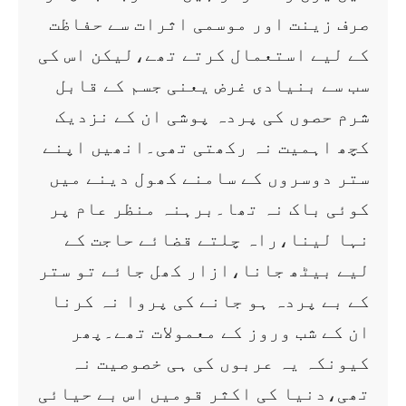
صرف زینت اور موسمی اثرات سے حفاظت
کے لیے استعمال کرتے تھے،لیکن اس کی
سب سے بنیادی غرض یعنی جسم کے قابل
شرم حصوں کی پردہ پوشی ان کے نزدیک
کچھ اہمیت نہ رکھتی تھی۔انھیں اپنے
ستر دوسروں کے سامنے کھول دینے میں
کوئی باک نہ تھا۔برہنہ منظر عام پر
نہا لینا،راہ چلتے قضائے حاجت کے
لیے بیٹھ جانا،ازار کھل جائے تو ستر
کے بے پردہ ہو جانے کی پروا نہ کرنا
ان کے شب وروز کے معمولات تھے۔پھر
کیونکہ یہ عربوں کی ہی خصوصیت نہ
تھی،دنیا کی اکثر قومیں اس بے حیائی