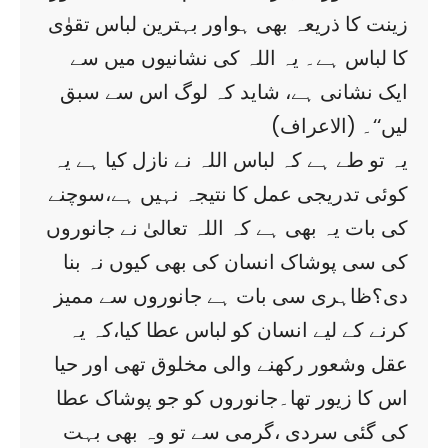
زینت کا ذریعہ بھی ہواور بہترین لباس تقوٰی
کا لباس ہے۔ یہ اللہ کی نشانیوں میں سے
ایک نشانی ہے، شاید کہ لوگ اس سے سبق
لیں‘‘۔ (الاعراف)
یہ تو طے ہے کہ لباس اللہ نے نازل کیا ہے یہ
کوئی تدریجی عمل کا نتیجہ نہیں ہے،سوچنے
کی بات یہ بھی ہے کہ اللہ تعالیٰ نے جانوروں
کی سی پوشاک انسان کی بھی کیوں نہ بنا
دی؟ظاہری سی بات ہے جانوروں سے ممیز
کرنے کے لیے انسان کو لباس عطا کیا،کہ یہ
عقل وشعور رکھنے والی مخلوق تھی اور حیا
اس کا زیور تھا۔جانوروں کو جو پوشاک عطا
کی گئی سردی ،گرمی سے تو وہ بھی بہت