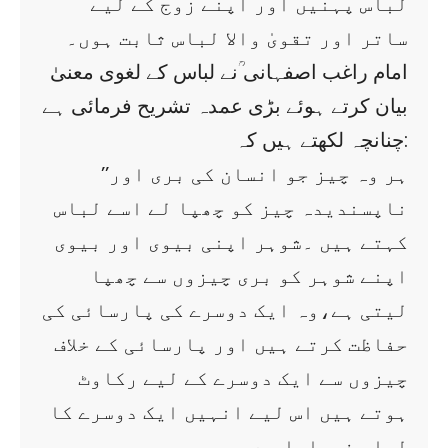
لباس پہنیں اور اپنے زوج کے لیے
ساتر اور تقویٰ والا لباس ثابت ہوں۔
امام راغب اصفہانی ؒنے لباس کے لغوی معنیٰ
بیان کرتے ہوئے بڑی عمدہ تشریح فرمائی ہے
چنانچہ لکھتے ہیں کہ:
’’ہر وہ چیز جو انسان کی بری اور
ناپسندیدہ چیز کو چھپا لے اسے لباس
کہتے ہیں ۔شوہر اپنی بیوی اور بیوی
اپنے شوہر کو بری چیزوں سے چھپا
لیتی ہے،وہ ایک دوسرے کی پارسائی کی
حفاظت کرتے ہیں اور پارسائی کے خلاف
چیزوں سے ایک دوسرے کے لیے رکاوٹ
ہوتے ہیں اس لیے انہیں ایک دوسرے کا
لباس فرمایا ہے۔