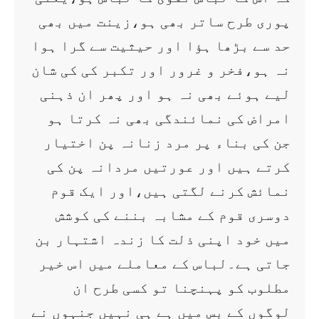
پوری طرح ساتر بھی ہو،زینت میں بھی
حد سے بڑھا ہؤا اور حیثیت سے گرا ہوا
نہ ہو،فخر و غرور اور تکبر کی کی شان
لیے ہوئے بھی نہ ہو اور پھر ان ذہنی
امراض کی نمائندگی بھی نہ کرتا ہو
جن کی بناء پر مرد زنانہ پن اختیار
کرتے ہیں اور عورتیں مردانہ پن کی
نمائش کرنے لگتی ہیں،اور ایک قوم
دوسری قوم کے مشابہ بننے کی کوشش
میں خود اپنی ذلت کا زندہ اشتہار بن
جاتی ہے۔لباس کے معاملے میں اس خیر
مطلوب کو پہنچنا تو کسی طرح ان
لوگوں کے بس میں ہے ہی نہیں جنہوں نے