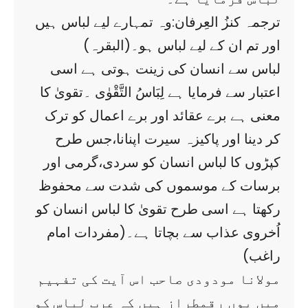
ترجمہ کنزُ العِرفان:وہ تمہارے لیے لباس ہیں
اور تم ان کے لیے لباس ہو۔(البقرہ)
لباس سے انسان کی زینت ہوتی ہے اسی
اعتبار سے فرمایا ہے لِبَاسُ التَّقْوٰى ۔تقویٰ کا
معنی ہے برے عقائد اور برے اعمال کو ترک
کر دینا اور پاکیزہ سیرت اپنانا،جس طرح
کپڑوں کا لباس انسان کو سردی،گرمی اور
برسات کے موسموں کی شدت سے محفوظ
رکھتا ہے اسی طرح تقویٰ کا لباس انسان کو
اُخروی عذاب سے بچاتا ہے۔(مفردات امام
راغب)
مولانا مودودی صاحب اس آیت کی تفہیم
میں یوں رقمطراز ہیں کہ عرب لباس کو