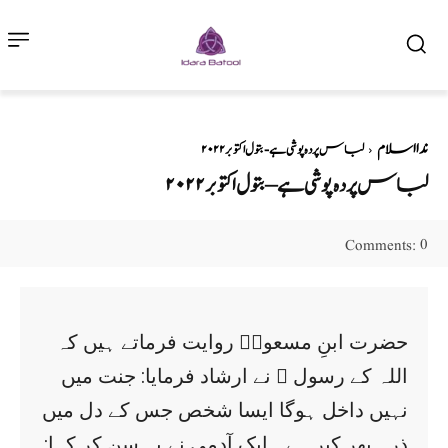
ندااسلام
لباس پردہ پوشی ہے - بتول اکتوبر۲۰۲۲
لباس پردہ پوشی ہے – بتول اکتوبر۲۰۲۲
0
Comments:
حضرت ابنِ مسعودؓ روایت فرماتے ہیں کہ
اللہ کے رسول ﷺ نے ارشاد فرمایا: جنت میں
نہیں داخل ہوگا ایسا شخص جس کے دل میں
ذرہ بھر کبر ہے۔ ایک آدمی نے یہ سن کر کہا: