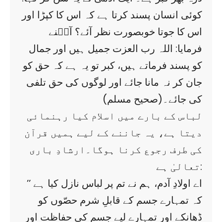
کوئی انسان پسند کرتا ہے کہ اس کا کپڑا اور
اس کا جوتا خوبصورت نظر آئے؟ آپؐنے
فرمایا: اللہ رب العزت جمیل ہیں اور جمال
کو پسند فرماتے ہیں، کبر تو یہ ہے کہ حق کو
جان کر نہ مانا جائے اور لوگوں کی حق تلفی
کی جائے۔(صحیح مسلم)
لباس کے بارے میں اسلام کیا رہنمائی
دیتا ہے، یہ جاننے کے لیے ہمیں قرآن
کی طرف رجوع کرنا ہوگا۔ارشادِ باری
تعالیٰ ہے:
’’ اے اولادِ آدم، ہم نے تم پر لباس نازل کیا ہے
کہ تمہارے جسم کے قابلِ شرم حصّوں کو
ڈھانکے اور تمہارے لیے جسم کی حفاظت اور