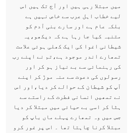
میں مبتلا رہی ہیں اور آج تک ہیں اس
لیے خطاب اہل عرب سے خاص نہیں ہے
بلکہ عام ہے اور سارے بنی آدم کو
متنبہ کیا جا رہا ہے کہ دیکھو،یہ
شیطانی اغوا کی ایک کھلی ہوئی علامت
تمھارے اندر موجود ہے،تم نے اپنے رب
کی رہنمائی سے بے نیاز ہو کر اور
رسولوں کی دعوت سے منہ موڑ کر اپنے
آپ کو شیطان کے حوالے کر دیا،اور اس
نے تمھیں انسانی فطرت کے راستے سے
ہٹا کر اسی بے حیائی میں مبتلا کر دیا
جس میں وہ تمھارے پہلے ماں باپ کو
مبتلا کرنا چاہتا تھا ۔ اس پر غور کرو