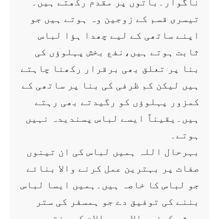
ناگوار۔باتوں پر مقدم رکھتے ہیں۔
تیسری قسم کے زوجین وہ ہوتے ہیں جو
اپنے ساتھی کے لیے چھدا ہؤا لباس
ثابت ہوتے ہیں،نفع بخش پہلوؤں کی
بنا پر تعلق بھی برقرار رکھنا چاہتے
ہیں لیکن کم ظرفی کی بنا پر ساتھی کے
کمزور پہلوؤں کو رگیدتے بھی رہتے
ہیں۔یقیناً ایسے لباس پسندیدہ نہیں
ہوتے۔
بہرحال اللہ ہمیں لباس کی ان تینوں
صفات پر بہترین عمل کرنے والا بنائے
جو لباس کا خاصہ ہیں۔ہمیں ایسا لباس
بننے کی توفیق دے جو ہمسفر کی ستر
پوشی کرنے والا ہو،حالات کی سختی و