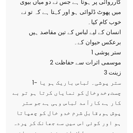
کارروائی پر ہوتا ہے جس نے دو میاں بیوی
میں پھوٹ ڈلوائی ہو اور کہتا ہے کہ تو نے
خوب کام کیا۔
انسان کے لیے لباس کے تین مقاصد ہیں
برعکس حیوان کے۔
1 ستر پوشی
2 موسمی اثرات سے حفاظت
3 زینت
1- ستر پوشی۔ لباس باریک ہو یا
چست،خدوخال کو نمایاں کرتا ہو تو بے
کار ہے کارآمد لباس وہی ہے جو ستر
پوش ہو،قابل شرم خدو خال کو چھپاتا
ہو اور کوئی اس میں سے جھانک کر پردہ