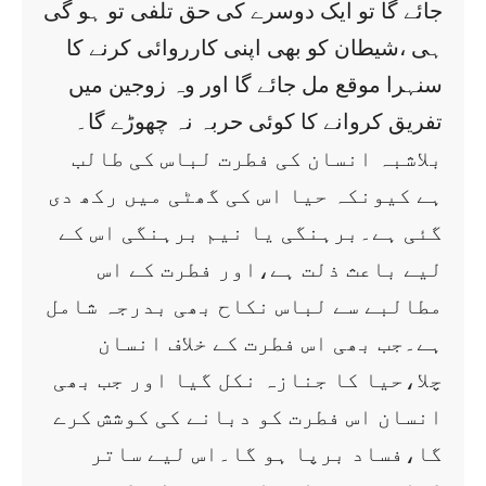
جائے گا تو ایک دوسرے کی حق تلفی تو ہو گی
ہی ،شیطان کو بھی اپنی کارروائی کرنے کا
سنہرا موقع مل جائے گا اور وہ زوجین میں
تفریق کروانے کا کوئی حربہ نہ چھوڑے گا۔
بلاشبہ انسان کی فطرت لباس کی طالب
ہے کیونکہ حیا اس کی گھٹی میں رکھ دی
گئی ہے۔برہنگی یا نیم برہنگی اس کے
لیے باعث ذلت ہے،اور فطرت کے اس
مطالبے سے لباس نکاح بھی بدرجہ شامل
ہے۔جب بھی اس فطرت کے خلاف انسان
چلا،حیا کا جنازہ نکل گیا اور جب بھی
انسان اس فطرت کو دبانے کی کوشش کرے
گا،فساد برپا ہو گا۔اس لیے ساتر