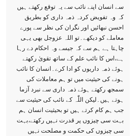
سے انسان اپنے نائب سے یہ توقع رکھتے ہیں
کہ وہ تفویض کردہ ذمہ داری کو بطریق
احسن نبھائیں اور نگران کی نظر سے پورے
معاملے کو دیکھے۔تو اللہ عزوجل بھی یہی
چاہتا ہے ہم سے کہ جیسے وہ احکام دے رہا
ہے،اس کا نائب علم کے ساتھ تقویٰ رکھتے
ہوئے ذمہ داریوں کو ادا کرے۔انسان کا نائب
ہونے کی حیثیت میں تو ہم معاملات کی
سمجھ رکھتے ہوئے ذمہ داری سے نبرد آزما
ہوتے ہیں۔لیکن اللّٰہ کے نائب کی حیثیت سے
جب ہم کام کرتے ہیں تو بحیثیت انسان ہم
بہت سی چیزوں پر قدرت نہیں رکھتے،بہت
سی چیزوں کی حکمت و مصلحت نہیں