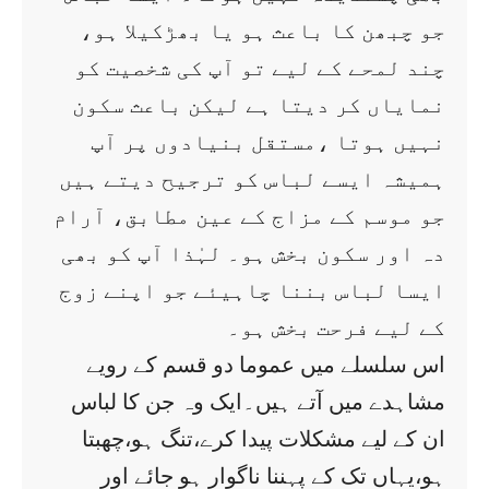
جو چبھن کا باعث ہو یا بھڑکیلا ہو،
چند لمحے کے لیے تو آپ کی شخصیت کو
نمایاں کر دیتا ہے لیکن باعث سکون
نہیں ہوتا ،مستقل بنیادوں پر آپ
ہمیشہ ایسے لباس کو ترجیح دیتے ہیں
جو موسم کے مزاج کے عین مطابق، آرام
دہ اور سکون بخش ہو۔ لہٰذا آپ کو بھی
ایسا لباس بننا چاہیئے جو اپنے زوج
کے لیے فرحت بخش ہو۔
اس سلسلے میں عموما دو قسم کے رویے
مشاہدے میں آتے ہیں۔ایک وہ جن کا لباس
ان کے لیے مشکلات پیدا کرے،تنگ ہو،چھبتا
ہو،یہاں تک کے پہننا ناگوار ہو جائے اور