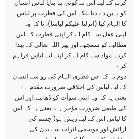
کرنے کے لیے اس نے کوئی بنا بنایا لباس انسان
کو نہیں دے دیا بلکہ اس کی فطرت پر لباس
کا الہام کیا (انزلنا علیکم لباسا)، تا کہ وہ
اپنی عقل سے کام لے کر اپنی فطرت کے اس
مطالبے کو سمجھے اور پھر اللہ تعالیٰ کے پیدا
کردہ مواد سے کام لے کر اپنے لیے لباس فراہم
کرے۔
دوم یہ کہ اس فطری الہام کی رو سے انسان
کے لیے لباس کی اخلاقی ضرورت مقدم ہے
یعنی یہ کہ وہ اپنی سواٰت کو ڈھانپے،اور اس
کی طبعی ضرورت مؤخر ہے، یعنی یہ کہ اس
کا لباس اس کے لیے ریش ہو( جسم کی
آرائش اور موسمی اثرات سے بدن کی