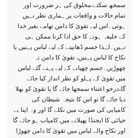
سمجھ سکتے،مخلوق کی ہر ضرورت اور
تمام حالات و واقعات پر ہماری نظر نہیں
ہوتی۔اس لیے تقویٰ کا دامن تھامے بغیر خدا
کے خلیفہ ہونے کا حق ادا کرنا ممکن ہی
نہیں۔لہٰذا جسم ڈھانپنے کے لیے لباس پہنیں یا
نکاح کا لباس پہنیں، تقویٰ کا دامن نہ
چھوڑیں۔جسم چھپانے کے لیے پہنے گئے لباس
میں تقویٰ کے پہلو کو نظر انداز کیا جائے
گا،درخو اعتناء سمجھا جائے گا یا تقویٰ کو بھلا
دیا جائے گا تو اس کا نتیجہ شیطان کی
کامیابی کی صورت میں نکلے گا اور وہ اپنا بے
حیائی کا ایجنڈا پھیلانے میں کامیاب ہو جائے گا
اور نکاح والے لباس میں تقویٰ کا دامن چھوڑا