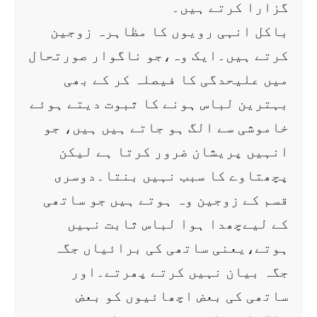
گزارا کرتے ہیں۔
باکل انہی رویوں کا مظاہرہ زوجین
کرتے ہیں۔ایک وہ،جو ناگوار صورتحال
میں علیحدگی کا فیصلہ کر کے بھی
بہترین لباس ہونے کا ثبوت دیتے ہوئے
خاموشی سے الگ ہو جاتے ہیں ہیں، جو
انہیں پریشان ضرور کرتا ہے لیکن
پچھتاوے کا سبب نہیں بنتا۔دوسری
قسم کے زوجین وہ ہوتے ہیں جو ساتھی
کے لیےچھدا ہوا لباس ثابت نہیں
ہوتے،یعنی ساتھی کی برائیاں جگہ
جگہ بیان نہیں کرتے پھرتے۔اور
ساتھی کی بعض اچھائیوں کو بعض