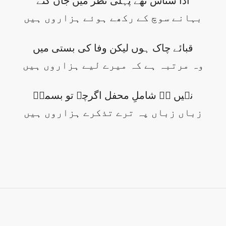
ادا شناس تھے پہلی نظر میں جان گئے
بہانے سوچ کے رکھے ہوئے ہزاروں ہیں
قبائے چاک ہوں لیکن وفا کی بستی میں
وہ مرتبہ ہے کہ میرے لیے ہزاروں ہیں
نہیں ہے شاملِ محفل اگرچہ تو بسملؔ
زباں زباں پہ ترے تذکرے ہزاروں ہیں