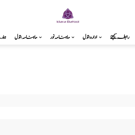
رابطہ کیجئے
ادارہ بتول
ماہنامہ نور
ماہنامہ بتول
ہما