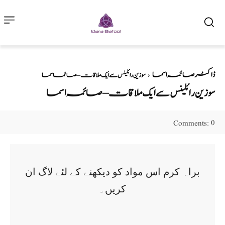
ڈاکٹر صائمہ اسما
سوزین رائلینس سے ایک ملاقات – صائمہ اسما
سوزین رائلینس سے ایک ملاقات – صائمہ اسما
0
Comments:
براہ کرم اس مواد کو دیکھنے کے لئے لاگ ان
کریں۔