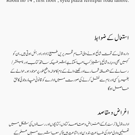
Room no 14 , first floor , syed plaza ferozpur road lahore.
استعمال کے ضوابط
دارہ بتول کے تحت شائع ہونے والی تمام تحریریں طبع زاد اور اورجنل ہوتی ہیں۔ ان کو
کہیں بھی دوبارہ شائع یا شیئر کیا جا سکتا ہے بشرطیکہ ساتھ کتاب اور پبلشر/
رسالے کے متعلقہ شمارے اور لکھنے والے کے نام کا حوالہ واضح طور پر موجود ہو۔ حوالے کے
بغیر یا کسی اور نام سے نقل کرنے کی صورت میں ادارے کو قانونی چارہ جوئی کا حق
حاصل ہو گا
اغراض و مقاصد
ادارہ بتول (ٹرسٹ) کے اغراض و مقاصد کتاوں ، کتابچوں اور رسالوں کی شکل میں
تعلیمی و ادبی مواد کی طباعت، تدوین اور اشاعت ہیں تاکہ معاشرے میں علم کے