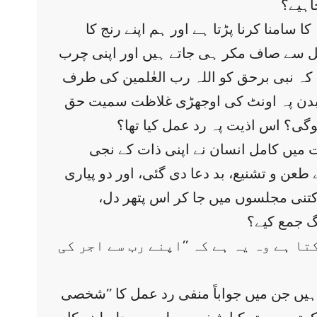
اہیے؟
سامنا کرنا پڑتا ہے اور ہم اپنے رنج کا
عمل سے صاف مکر ہی جاتے ہیں اور اپنی چرب
کہ نبی برحق کو اللہ رب العٰلمین کی طرف
ئی، بدن پہ اونٹ کی اوجھڑی غلاظت سمیت حق
گی؟ اس اذیت پہ رد عمل کیا تھا؟
ت میں کامل انسان نے اپنی ذات کے نجی
 طعن و تشنیع، بد دعا دی گئی، اور دو پیاری
 کتنی مجلسوں میں جا کر اس پتھر دل،
گ جمع کیے؟
 ہے وہ یہ ہے کہ ’’اپنے رب سے اجر کی
 ہیں جن میں جواباً منفی رد عمل کا ’’شخصی