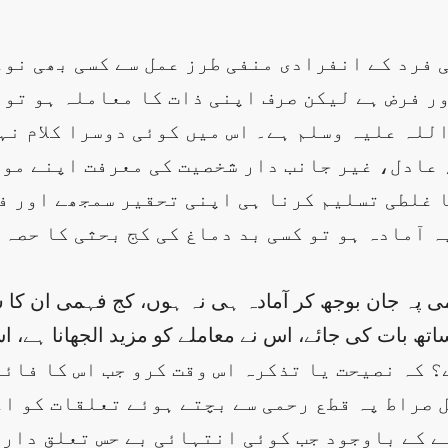
ی فرد کے انفرادی منفی طرز عمل سے کسی بھی نو
ور فرض ہے لیکن صرف اپنی ذات کا معاملہ ہو تو
للہ علیہ وسلم ہے۔ اس میں کوئی دوسرا کلام نہ
 عادل، غیر جانب دار شخصیت کی معرفت اپنے مو
ا غلطی تسلیم کرنا ہی اپنی تحقیر سمجھے اور ف
 آمادہ ہو تو کسی بد دماغ کی کج بحثی کا حصہ
پہ جان بوجھ کر آمادہ ہی نہ ہوں، کج فہمی ان کا شعا
 بات کی جائے، اس نے معاملے کو مزید الجھانا ہے، اس
 صراط پہ قطع رحمی سے بچتے ہوئے تعلقات کو اع
ے کے باوجود جب کوئی انتہائی بے حس تعلق دار