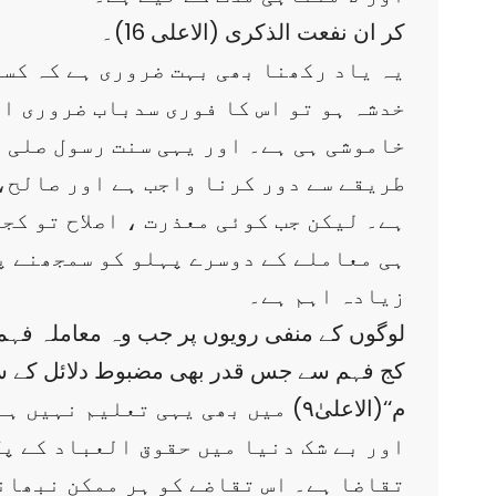
کر ان نفعت الذکری (الاعلی 16)۔
یہ یاد رکھنا بھی بہت ضروری ہے کہ کس
خدشہ ہو تو اس کا فوری سدباب ضروری ا
خاموشی ہی ہے۔ اور یہی سنت رسول صلی ا
طریقے سے دور کرنا واجب ہے اور صالح،
ہے۔ لیکن جب کوئی معذرت ، اصلاح تو کج
ہی معاملے کے دوسرے پہلو کو سمجھنے پہ
زیادہ اہم ہے۔
لوگوں کے منفی رویوں پر جب وہ معاملہ فہمی 
کج فہم سے جس قدر بھی مضبوط دلائل کے ساتھ
م‘‘(الاعلیٰ۹) میں بھی یہی تعلیم نہیں ہے؟ کہ نصیحت یا تذکرہ اس وقت کرو جب اس کا فائدہ ہو۔
اور بے شک دنیا میں حقوق العباد کے پل
تقاضا ہے۔ اس تقاضے کو ہر ممکن نبھان