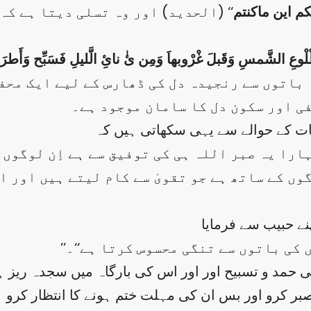
م این ماکنتم
‘‘ (الحدید) اور وہ تسلی دیتا ہے کہ
لْوعِ الشَّمسِ وَقَبلَ غْرْوبھاَ وَمِن ئٰ نایِٔ الَّلیلِ فَسَبِّح وَأَطرَاف
 باتوں سے رنجیدہ دل کی ڈھارس کے لیے ایک محف
ی اور سکون دل کا سامان موجود ہے۔
ات کے حوالے سے یہی سکھاتی ہیں کہ
وں کے ساتھ ہے جو تقویٰ سے کام لیتے ہیں اور اح
ں کی باتوں سے تنگی محسوس کرتا ہے‘‘۔
ٰ کی حمد و تسبیح اور اور اس کی بارگاہ میں سجدہ ریز ہ
بر کرو اور بس ان کی مہلت ختم ہونے کا انتظار کرو