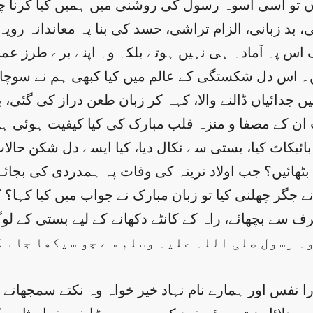
وں تو اسی اسوہ رسول کی روشنی میں ہمیں کیا کرنا چ
زبانی، الزام تراشی، حسد کی بنا پہ معاندانہ رویہ کا 
گ اس پہ آمادہ ہی نہیں ہوتے بلکہ وہ اپنے برے طرز 
ں۔ اس دل شکستگی کے عالم میں کیا کبھی ہم نے سوچا 
یں جدائیاں ڈالنے والا، کہہ کر زبان طعن دراز کی گ
ان کے مصفا و منزہ قلب مبارک کی کیا کیفیت ہوئی ہو
بائیکاٹ کیا، بستی سے نکال دیا، کیا ایسے دل شکن حالا
یں بٹھائیں؟ جب اولاد نرینہ کی وفات پہ ہمدردی کی بجائے
ے جگر چھلنی کیا تو زبان مبارک نے جواب میں کیا کہا؟
سے بچھائے، راہ کے کانٹے دکھانے کے لیے بستی کے لو
ہ رسول صلی اللہ علیہ وسلم سے جو سیکھا جا سکتا
ا نفس اور ہمارے نام نہاد خیر خواہ وہ نکتے سمجھاتے