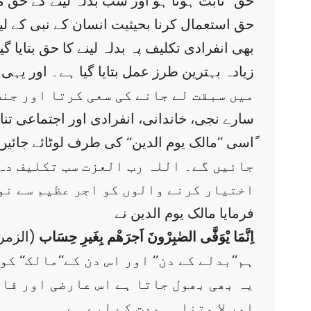
حق‘‘ ثابت ہوتا ہو اور سب بدلہ لینے کے حق م
حق استعمال کرنا بحیثیت انسان کے نبی کے لی
بھی انفرادی تکلیف پہ بدلہ لینے کا حق بتایا
زیادہ بہترین طرز عمل بتایا گیا ہے۔ اور یہی
میں سبقت لے جانے کی سعی کرتا اور جنت 
سارے نجی، خاندانی، انفرادی اور اجتماعی تناز
ًاسی ’’مالک یوم الدین‘‘ کی طرف لوٹائے جائیں 
جائیں گے۔ اللہ رب العزت سب تکلیف دہ 
اختیار کرنے والوں کو اجر عظیم سے نو
فرمایا مالک یوم الدین نے
اِنَّمَا یْوَفَّی الصٰبِرْونَ اَجرَھْم بِغَیرِ حِسَاب
(الزمر۱۰)۔
ہم’’بدلے کے دن‘‘ اور اس دن کے’’مالک‘‘
یہ بھی بھول جاتا ہے اس عارضی اور فا
اور لا متناہی مدت کے لیے ہے۔