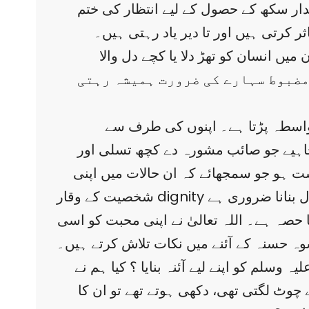
۸) اور سرشت میں عجلت پسند ہے (الانبیاء۷۳، اسراء ۱۱) اس لیے پائدار سکھ کے حصول کے لیے انتظار کی ختم
ثر کرتی ہیں اور تا دیر یاد رہتی ہیں۔
ں انسان کو تھڑ دلا یا کچے دل والا
ونسلنگ اور مضبوط سہارے کی ضرورت ہمیشہ رہتی
واسطہ پڑتا ہے۔ اپنوں کی طرف سے
چاہیے جو صائب مشورہ دے کچھ تسلی اور
ت ہو جو سمجھائے کہ ان حالات میں اپنی
شخصیت کے وقار dignity کو مجروح کیے بغیر کیا قدم اٹھانا چاہیے۔ اور دلائل سے قائل کرے کہ اسی شخصیت کی زندگی کو مثال بنانا ضروری ہے
حصہ ہے۔ اللہ تعالیٰ نے اپنی محبت کو اسی
وہ حسنہ کے آئنے میں نکات تلاش کرتے ہیں۔
سلم کو اپنے لیے آئنہ بنایا ؟ کیا ہم نے
 چوٹ لگتی تھی، دکھی ہوتے تھے تو ان کا