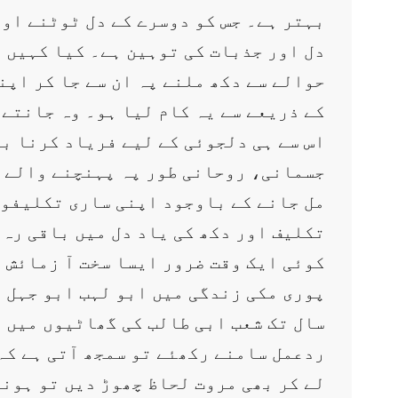
بہتر ہے۔ جس کو دوسرے کے دل ٹوٹنے اور
دل اور جذبات کی توہین ہے۔ کیا کہیں 
حوالے سے دکھ ملنے پہ ان سے جا کر اپن
کے ذریعے سے یہ کام لیا ہو۔ وہ جانتے 
اس سے ہی دلجوئی کے لیے فریاد کرنا ب
جسمانی، روحانی طور پہ پہنچنے والے دک
مل جانے کے باوجود اپنی ساری تکلیفوں
تکلیف اور دکھ کی یاد دل میں باقی رہ 
کوئی ایک وقت ضرور ایسا سخت آ زمائش و
پوری مکی زندگی میں ابو لہب ابو جہل 
سال تک شعب ابی طالب کی گھاٹیوں میں م
ردعمل سامنے رکھئے تو سمجھ آتی ہے کہ
لے کر بھی مروت لحاظ چھوڑ دیں تو ہونٹو