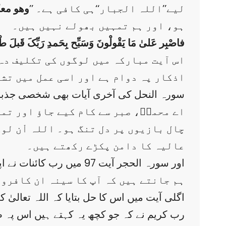
لیے’’اللہ الجبار‘‘ہی کافی ہے۔ ’’
وھو معک
ہو، اور ہم تمہیں بھولے نہیں ہیں۔
فاصْبِر عَلیٰ مَا یَقْولْونَ وَسَبِّح بِحَمدِ رَبِّکَ قَبلَ طْ
اس آیت مبارکہ میں لوگوں کی تکلیف دہ
اذکار پہ دوام ہے اور اسی عمل میں تشف
سورہ النحل کی آخری آیات بھی شخصی جذب
چال بازیوں پر دل تنگ ہو۔ اللہ اْن لوگ
عالیہ کا دامن پکڑے رکھتے ہیں۔
اور سورہ الحجر آیت 97 میں رب کائنات نے اپنے حبیب سے فرمایا
’’ہم جانتے ہیں کہ آپ کا سینہ ان کافرو
اگلی آیت میں اس کا حل بتایا کہ اللہ تعالی
رب کریم نے کہ جو کچھ یہ کہتے ہیں اس پہ ص