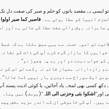
تو ایسی بے مقصد باتوں کو حلم و صبر کی صفت دل تک 
لعزم انبیا کو عطا ہوتی ہے۔
فاصبر کما صبر اولوا
 صابرانہ روش والی صفت عطا کی جاتی ہے اور اس 
ائیے تو اسوہ حسنہ سے یہی سبق ملتا ہے کہ ضبط 
 افواہوں کا بازار گرم کرے آپ کی ذات کو نشانہ
 کو جواب دینے دو اور رب پہ چھوڑ دو‘‘ ۔
ے، رازدارانہ معیار قائم نہ رکھے تو اس کو ن
مومن ایک سوراخ سے دوسری بار نہیں ڈسا جاتا‘‘۔
دکھ کسی بھی لمحے یاد آجائیں، یا کوئی اذیت پسند آ
 اور’’
اشکوا بثی وحزنی الی اللہ
‘‘(یوسف) میں پناہ 
ہیں۔ آپ کی خاموشی ان کے اندر مزید بغض پید