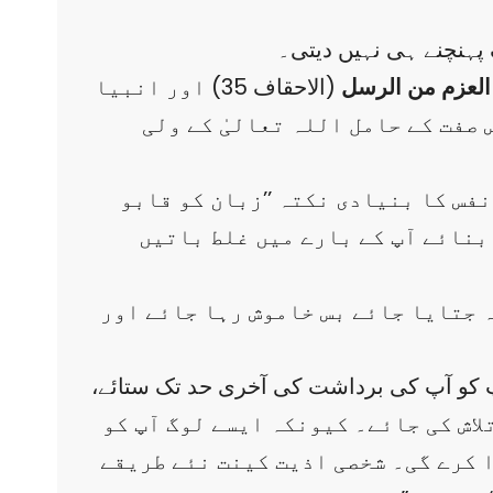
پہنچنے ہی نہیں دیتی۔
 العزم من الرسل
(الاحقاف 35) اور انبیا
صفت کے حامل اللہ تعالیٰ کے ولی
نفس کا بنیادی نکتہ ’’زبان کو قابو
 بنائے آپ کے بارے میں غلط باتیں
ہ جتایا جائے بس خاموش رہا جائے اور
پ کو آپ کی برداشت کی آخری حد تک ستائے،
تلاش کی جائے۔ کیونکہ ایسے لوگ آپ کو
ا کرے گی۔ شخصی اذیت کینت نئے طریقے