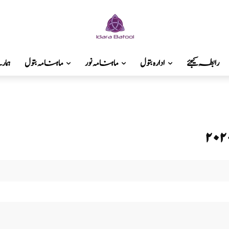
رابطہ کیجئے
ادارہ بتول
ماہنامہ نور
ماہنامہ بتول
ہما