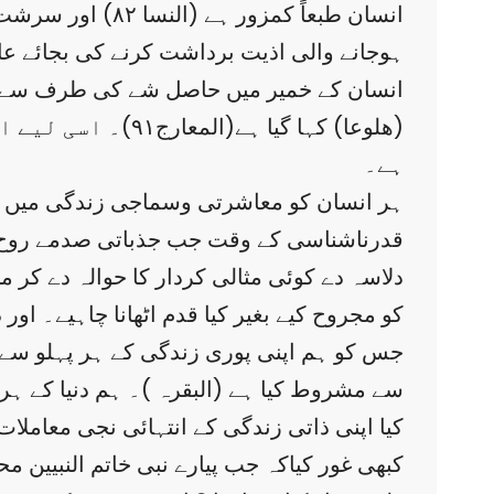
ہوجانے والی اذیت برداشت کرنے کی بجائے عارضی
انسان کے خمیر میں حاصل شے کی طرف سے عدم ت
(ھلوعا) کہا گیا 
ہے۔
ہر انسان کو معاشرتی وسماجی زندگی میں ا
قدرناشناسی کے وقت جب جذباتی صدمے روح کو
دلاسہ دے کوئی مثالی کردار کا حوالہ دے کر
جس کو ہم اپنی پوری زندگی کے ہر پہلو سے ک
سے مشروط کیا ہے (البقرہ )۔ ہم دنیا کے ہر 
کیا اپنی ذاتی زندگی کے انتہائی نجی معاملات 
کبھی غور کیاکہ جب پیارے نبی خاتم النبیین م