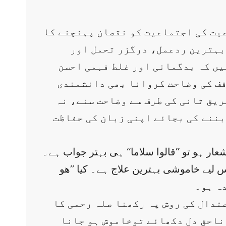
عیت کی اجتماعیت کو نقصان پہنچنے کا
 بہترین ردعمل، درگزر تحمل اور
یں کہ بدگمانی اور غلط فہمی احسن
قف کی وضاحت کروانا بھی دانشمندی
ریق ثانی کی طرف سے وضاحت سنے، نہ
 بننے کی بجائے اپنی زبان کی حفاظت
ر ہو تو ’’قالوا سلاما‘‘ ہی بہتر جواب ہے۔
 لیے خاموشی بہترین علاج ہے۔ کیا ’’ھو
تدال کی روش پہ رکھنا صلہ رحمی کا
 ناحق دل دکھائے توخاموش ہو جانا