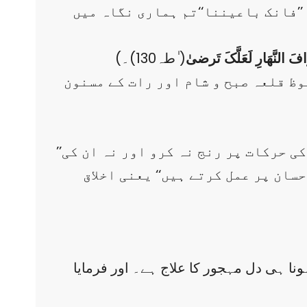
 ’’فانک باعیننا‘‘تم ہماری نگاہ میں
َ النَّھَارِ لَعَلَّکَ تَرضیٰ
( ٰطہ130)۔
(
وظ قلعہ صبح و شام اور رات کے مسنون
’’اے محمدؐ، صبر سے کام کیے جاؤ اور تمہارا یہ صبر اللہ ہی کی توفیق سے ہے اِن لوگوں کی حرکات پر رنج نہ کرو اور نہ ان کی
سان پر عمل کرتے ہیں‘‘ یعنی اخلاق
ونا ہی دل مہجور کا علاج ہے۔ اور فرمایا