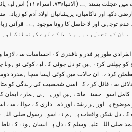
انسان طبعاً کمزور ہے (النسا ۲
 دکھ اور ناکامیاں، پریشانیاں اولاد آدم کو زیادہ متا
وجہی اور لا حاصل کا رونا موجود ہے۔ قرآنی زبان می
ہے(المعارج۹۱)۔ اسی لیے انسان کو تحمل، صبر و ضبط کے لیے ک
نفرادی طور پر قدر و ناقدری کے احساسات سے لازما 
 چھلنی کرتے ہیں تو دل جوئی کے لیے کوئی تو ہونا 
 مطمئن کردے۔ ان حالات میں کوئی ایسا سچا ہمدرد دوس
امل اسوہ حسنہ مانتے ہیں اور یہ ہی ہمارے ایمان کا 
موضوع پہ اور ہر رشتے اور ذمہ داری کے حوالے سے اس
کے دل شکن واقعات پہ ہم نے اسوہ رسول صلی اللہ علیہ و
حمد صلی اللہ علیہ وسلم کے دل پہ انسان ہونے کے ناطے