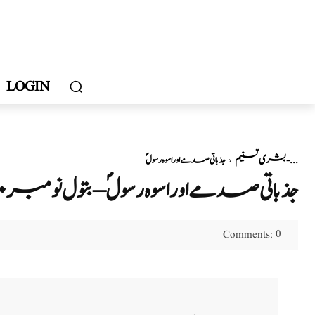
LOGIN
بشری تسنیم
جذباتی صدمے اور اسوہ رسولؐ - ...
جذباتی صدمے اور اسوہ رسولؐ – بتول نومبر۲۰۲۰
0
Comments: