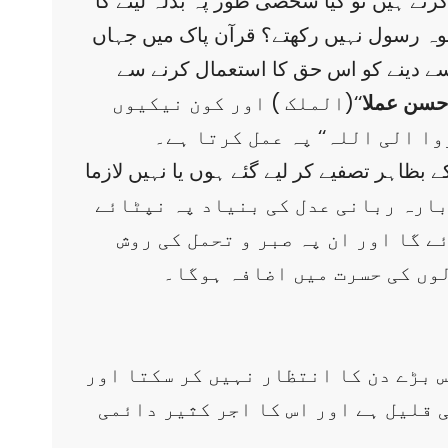
رتے ہیں تو کیا شخصی طور پہ بدلہ لینے کا
سوہ رسول نہیں رکھتے؟ قرآن پاک میں جہاں
ی سے دینے کو اس حق کا استعمال کرنے سے
احسن عملا
‘‘(الملک ) اور کون نیکیوں
ا الی اللہ‘‘ پہ عمل کرتا ہے۔
ے بظاہر تصفیے کر لیے گئے ہوں یا نہیں لازما
وبارہ ربانی عدل کی بنیاد پہ نپٹائے
ے گا اور ان پہ صبر و تحمل کی روش
لوں کی حسرت میں اضافہ ہوگا۔
اس بڑے دن کا انتظار نہیں کر سکتا اور
 قلیل ہے اور اس کا اجر کثیر دائمی