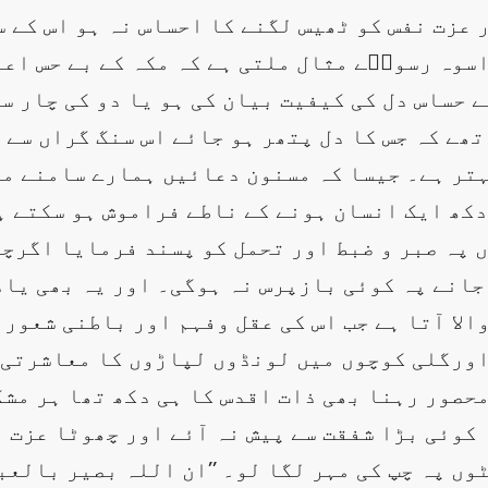
 عزت نفس کو ٹھیس لگنے کا احساس نہ ہو اس کے 
اسوہ رسولؐے مثال ملتی ہے کہ مکہ کے بے حس اع
ے حساس دل کی کیفیت بیان کی ہو یا دو کی چار 
تھے کہ جس کا دل پتھر ہو جائے اس سنگ گراں سے 
ہتر ہے۔ جیسا کہ مسنون دعائیں ہمارے سامنے مث
ھ ایک انسان ہونے کے ناطے فراموش ہو سکتے ہی
 پہ صبر و ضبط اور تحمل کو پسند فرمایا اگرچہ
جانے پہ کوئی بازپرس نہ ہوگی۔ اور یہ بھی یاد
الا آتا ہے جب اس کی عقل وفہم اور باطنی شعور
اورگلی کوچوں میں لونڈوں لپاڑوں کا معاشرتی 
حصور رہنا بھی ذات اقدس کا ہی دکھ تھا ہر مشک
 کوئی بڑا شفقت سے پیش نہ آئے اور چھوٹا عزت 
ں پہ چپ کی مہر لگا لو۔ ’’ان اللہ بصیر بالعبا