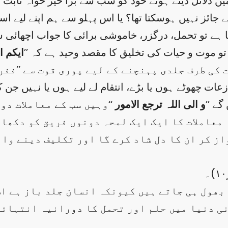
یں دلائل دیتے ہوئے خود کو سب سے بڑا خیر خواہ ثابت ک
ے جائز نہیں ہوسکتا تھا؟ یا اس پہلو سے ہم اپنے لیے ا
 گیا ہے تو تحمل، درگزر، خاموشی برائی کا جواب اچھائ
 تو موت و حیات کی تخلیق کا مقصد وحید ہے کہ ’’
ایکم 
کی طرف جلدی پہنچنے کے لیے پوری قوت سے ’’ففرو
عات چھوٹے ہوں یا بڑے، انتقام لے لیے ہوں یا نہیں جن ک
گے ’’
و الی اللہ ترجع الامور
‘‘وہیں سب کے معاملات د
معاملات کا ایک ایک لمحہ دونوں فریق کو دکھائ
از کر ان کا دل شاد کرے گا اور تکلیف دینے وا
 کو بھول ہی جاتے ہیں کیونکہ انسان جلد باز ہے 
نی دنیا میں حلم اور تحمل کا دورانیہ انتہائی