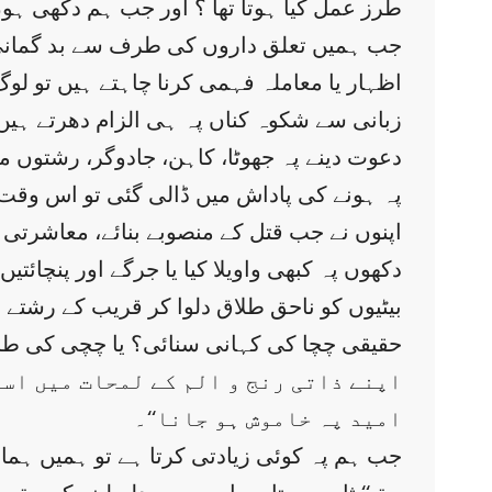
طرز عمل کیا ہوتا تھا ؟ اور جب ہم دکھی ہ
جب ہمیں تعلق داروں کی طرف سے بد گمانی، بد 
اظہار یا معاملہ فہمی کرنا چاہتے ہیں تو لو
زبانی سے شکوہ کناں پہ ہی الزام دھرتے ہی
دعوت دینے پہ جھوٹا، کاہن، جادوگر، رشتوں م
پہ ہونے کی پاداش میں ڈالی گئی تو اس وقت 
اپنوں نے جب قتل کے منصوبے بنائے، معاشرتی 
دکھوں پہ کبھی واویلا کیا یا جرگے اور پنچائت
بیٹیوں کو ناحق طلاق دلوا کر قریب کے رشتے ن
حقیقی چچا کی کہانی سنائی؟ یا چچی کی طرف 
اپنے ذاتی رنج و الم کے لمحات میں اسو
امید پہ خاموش ہو جانا‘‘۔
جب ہم پہ کوئی زیادتی کرتا ہے تو ہمیں ہمار