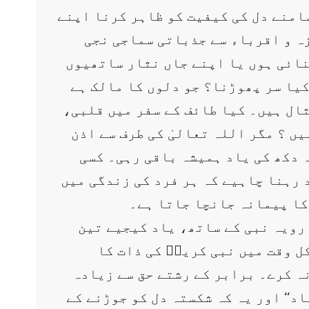
سامنے دل کی کیفیت کو ظاہر کرنا اپنے
زہ و اقرباء سے جذباتی سماجی نجی
سنائی ہوں یا اپنے جاں نثار ساتھیوں
کیا سر پھوڑنا؟ جو دلوں کا مالک ہے
ال ہیں۔ کیا طائف کے سفر میں قلبی،
ں ؟ مگر اللہ تعالیٰ کی طرف سے اذن
 دکھ کی یاد ہمیشہ باقی رہی۔ کسی
 رہنا چاہیے کہ ہر فرد کی زندگی میں
 کا پیمانہ جانچا جاتا ہے۔
رویہ نبی کے ساتھ، یاد کیجیے تین
ل وقت میں نبی کریمؐ کی ذات کا
نہ کرے۔ برابر کے رشتے حق سے زیادہ
د‘‘ اور یہ کہ شکستہ دل کو جوڑنے کے