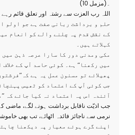
(مزمل 10)۔
اللہ رب العزت سے رشتہ اور تعلق قائم رہے 
حلم و برداشت ربانی صفت ہے جو اولو ا
کے نقش قدم پہ چلنے والے کو انعام میں
کہلاتے ہیں۔
مکی ومدنی دور کا سارا عرصہ ذہن میں ل
میں رکھنا‘‘ ہے۔ کوئی حاسد آپ کے خلاف
پھیلائے تو مسنون عمل یہ ہے کہ’’فرشتوں
جب کوئی آپ کے اعتماد کو ٹھیس پہنچائ
آئندہ اس پہ اعتماد نہ کیا جائے کہ ’’
جب اذیّت ناقابل برداشت ہونے لگے، ماضی کے 
نرمی سے ناجائز فائدہ اٹھائے، تب بھی خاموشی
اپنے گرے ہوئے معیار پہ دیکھنا چاہتے 