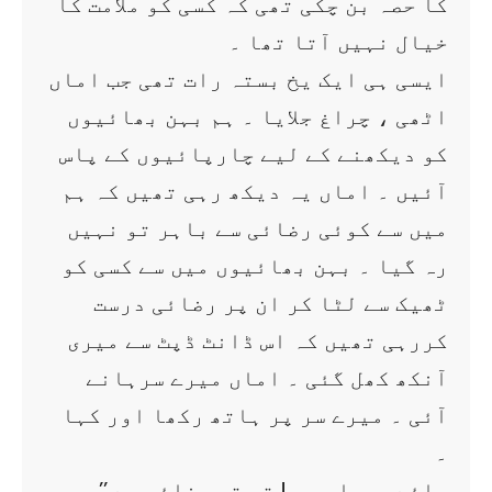
کا حصہ بن چکی تھی کہ کسی کو ملامت کا
خیال نہیں آتا تھا ۔
ایسی ہی ایک یخ بستہ رات تھی جب اماں
اٹھی ، چراغ جلایا ۔ ہم بہن بھائیوں
کو دیکھنے کے لیے چارپائیوں کے پاس
آئیں ۔ اماں یہ دیکھ رہی تھیں کہ ہم
میں سے کوئی رضائی سے باہر تو نہیں
رہ گیا ۔ بہن بھائیوں میں سے کسی کو
ٹھیک سے لٹا کر ان پر رضائی درست
کررہی تھیں کہ اس ڈانٹ ڈپٹ سے میری
آنکھ کھل گئی ۔ اماں میرے سرہانے
آئی ۔ میرے سر پر ہاتھ رکھا اور کہا
۔
’’ ہائے میرا بچہ ! تم تو رضائی سے