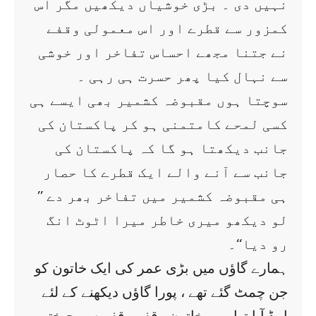
نہیں دی ۔ بڑی خوشیاں دیکھیں مگر اس
کمزور سے قطرے اور اس معمولی وقفے
نے جتنا مجھے احساس تفاخر اور خوشی
سے نہال کیا پھر حسرت ہی رہی ۔
سوچتا ہوں مقبوضہ کشمیر بھی ایسے ہی
کسی لمحے کامتمنی ہو کر پاکستان کی
جانب دیکھتا ہو گا کہ پاکستان کی
جانب سے آنے والے ایک قطرے کا حصار
ہی مقبوضہ کشمیر میں تفاخر بھر دے ’’
لو دیکھو میری خاطر میرا اٹوٹ انگ
رو دیا‘‘۔
ہمارے گاؤں میں بڑی عمر کی ایک خاتون کو
جن چمٹ گئے تھے ، پورا گاؤں دیکھنے کے لئے