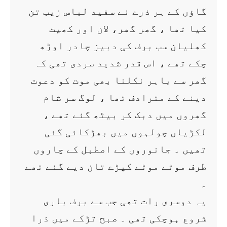
گاؤں کے ہر ذرے نے سفید لباس زیب تن
کیا تھا ، گھر گھر، لان اور کھیت
کھلیان سب برف کی دبیز چادر اوڑھ
چکے تھے ، اس قدر شدید سردی تھی کہ
گھر سے باہر نکلنا بھی موت کو دعوت
دینے کے مترادف تھا ، لوگ سر شام
گھروں میں دبک کر بیٹھ گئے تھے ،
لکڑیاں چولہوں میں بھڑکائی گئی
تھیں ۔ جانوروں کے اصطبل کے چاروں
طرف موٹے موٹے کپڑے تان دیے گئے تھے
۔
یہ دوسری رات تھی جب سے برف باری
شروع ہوچکی تھی ۔ صبح تڑکے میں ذرا