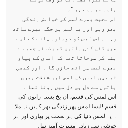
باہر سو رہے ہو ‘‘۔
اس محبت بھرے لمس کی خواہش زندگی
بھر رہی اور یہ لمس ہر جگہ میرے ساتھ
رہا ۔ اس لمس کو دوبارہ پانے کے لیے
میں کئی کئی راتوں کو رضائی جسم سے
ہٹا کر سوجاتا تھا کہ اماں کے پیار
بھرے لمس پر اٹھ جاؤں گا ۔ اور کبھی
تو میں اماں کی لمس اور شفقت بھری
باتوں سے دل ہی دل میں روتا تھا ۔
اس لمس کی قسم، ان یخ بستہ راتوں کی
قسم !ایسا لمس پھر زندگی بھر کہیں نہ ملا
۔ یہ لمس دنیا کی ہر نعمت پر بھاری اور ہر
خوشی سے زیادہ مسرت آمیز تھا۔