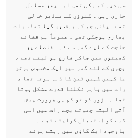
سی دیر کو رکی تھی اور پھر مسلسل
جاری رہی ۔ کنوؤں کے منڈیر خالی
تھے۔ پانی جم کر برف بن گیا تھا۔ رات
بھاری ہوچکی تھی ۔ عموماً ہم قضائے
حاجت کے لیے گھر سے ذرا فاصلے پر
کھیتوں میں جاکر فارغ ہو لیتے تھے ،
بچوں کے لئے گھر میں ایک مخصوص برتن
یا کہیں کہیں ٹین کا ڈبہ ہوتا تھا ،
رات میں باہر نکلنا قدرے مشکل ہوتا
تھا ۔ بڑوں کو تو کم ہی ضرورت پیش
آتی البتہ چھوٹے بچے رات میں اسی
ڈبے کو استعمال کرلیتے تھے ۔
باوجود ایک گاؤں میں رہتے ہوئے