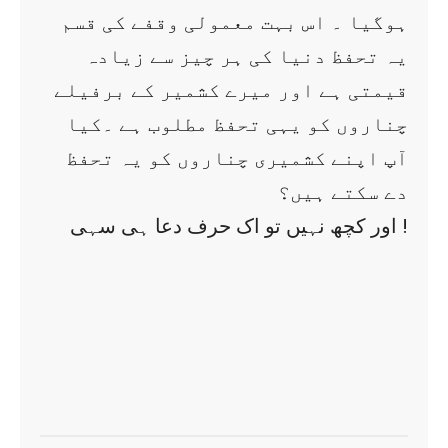
ہوگیا ۔ اس بہت معمولی وقفے کی قسم
یہ تحفظ دنیا کی ہر چیز سے زیادہ
قیمتی ہے اور میرے کشمیر کے برفیلے
چناروں کو یہی تحفظ مطلوب ہے ۔کیا
آپ اپنے کشمیری چناروں کو یہ تحفظ
دے سکتے ہیں؟
اور کچھ نہیں تو اک حرف دعا ہی سہی !