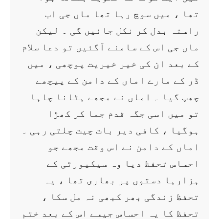
تھا ، میں سوچ رہا تھا ماں جی اب
راستہ بدل کر نکل جائیں گی ۔ لیکن
ماں جی اس کے سامنے آگئیں تو دعا سلام
کے بعد ان کی خیر خیریت پوچھی ، میں
ڈر کے مارے اماں کے دامن کے پیچھے
چھپ گیا ۔ اماں نے مجھے ہٹانا چاہا
تو میں اسی جگہ قدم جما کر کھڑا
ہوگیا ، کافی دیر بات چیت چلتی رہی ۔
اماں کے دامن نے اس وقت مجھے جو
احساس تحفظ دیا وہ سیکیورٹی کے
ہزارہا دستوں پر بھاری تھا ، یہ
تحفظ زندگی بھر کبھی نہ مل سکا ،
تحفظ کا یہ احساس جیسے اس کے بعد ختم