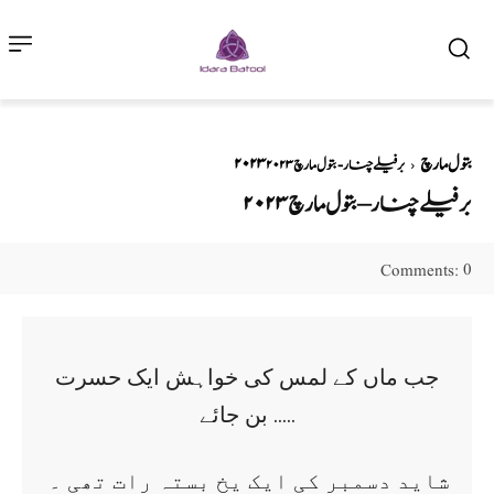
۲۰۲۳ بتول مارچ
برفیلے چنار - بتول مارچ ۲۰۲۳
برفیلے چنار – بتول مارچ ۲۰۲۳
0
Comments:
جب ماں کے لمس کی خواہش ایک حسرت
بن جائے …..
شاید دسمبر کی ایک یخ بستہ رات تھی ۔