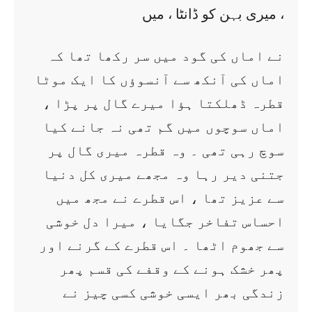
، میری بہن کو ڈانٹا ، میں
نے اماں کی گود میں سر رکھا تھا کہ
اماں کی آنکھ سے آنسوؤں کا ایک موٹا
قطرہ ڈھلکتا ہؤا میرے گال پر پڑا ،
اماں سوچوں میں گم تھی نہ جانے کیا
سوچ رہی تھی ۔ وہ قطرہ میری گال پر
جتنی دیر رہا وہ مجھے میری کل دنیا
سے عزیز تھا ، اس قطرے نے مجھ میں
احساس تفاخر جگایا ، میرا دل خوشی
سے جھوم اٹھا ۔ اس قطرے کے گرنے اور
پھر خشک ہونے کے وقفے کی قسم پھر
زندگی بھر ایسی خوشی کسی چیز نے