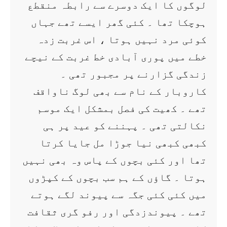
لوگوں کا ایک دوسرے سے رابطہ منقطع
ہوچکا تھا ۔ کئی گھر ایسے تھے جہاں
کوئی مرد نہیں ہوتا ، اس غربت زدہ
خطے میں پوری آبادی خط غربت کے نیچے
زندگی گزارنے پر مجبور تھی ۔
کاروبار کے نام سے بھی لوگ ناواقف
تھے ۔ کھیت کی فصل بمشکل ایک موسم
نکالتی تھی ۔ پہننے کو عید پر ہی
کبھی کبھی نیا جوڑا مل جایا کرتا
تھا اور کئی بچوں کے پاس وہ بھی نہیں
ہوتا ۔ گاؤں کے ہم سب بچوں کے کپڑوں
میں کئی کئی جگہ سے پیوند لگے ہوتے
تھے ۔ پیوندزدگی اور رفو گری ثقافت