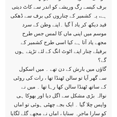
برف کیسے رگ وریشے کو اندر سے کاٹ دیتی
ہے، یہ کشمیر کے چناروں کی برف سے ڈھکی
قید دیکھ کر یاد آ گیا ۔اپنے وطن کے سرد
موسم میں اپنی ماں کا لمس جس طرح
مجھے یاد آتا ہے کیا اسی طرح کشمیر کے
برفیلے چنار اپنے اٹوٹ انگ کے لئے تڑپتے ہوں
گے؟
گاؤں میں بارش کے دن تھے ۔ میں اسکول
سے گھر آیا تو سالن ٹھنڈا تھا ، رات کی روٹی
کے ساتھ ٹھنڈا سالن کھا رہا تھا ۔ میں نے
نوالہ بڑی مشکل سے اگل دیا اور بھوکا ہی
واپس چلا گیا ۔ ایک بجے چھٹی ہوئی تو اماں
کو سارا ماجرہ سنایا ، اماں نے مجھے گلے لگایا