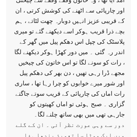
امڈ آیا تھا ، وہ خاتون وقفے وقفے سے چیختی
اور چارپائی سے اٹھنے کی کوشش کرتی ، ان
کے قریبی عزیز انہیں دوبارہ چھت لٹاتے ، ہم
بچے ذرا قریب ہوکر اسے دیکھنے گئے تو میری
پلاسٹک کی چپل اس دھکم پیل میں گھر کے
اندر رہ گئی ۔ میں دور کھڑا ہوکر دیکھنے لگا
، رات کو سونے لگا تو اس خاتون کی چیخیں
مجھے ڈرا رہی تھیں ، دن بھر کی دھکم پیل
اور شور میرے خوابوں کو چرا رہا تھا ، ساری
رات اماں کی چارپائی کے قریب سوتے جاگتے
گزاری ۔ صبح ہوئی تو اماں کھیتوں کو
جارہی تھی میں بھی ساتھ چلنے لگا۔
دور سے وہی عورت نظر آئی ۔ ان کے گلے
میں ایک موٹا سا تعویذ بندھا ہؤا