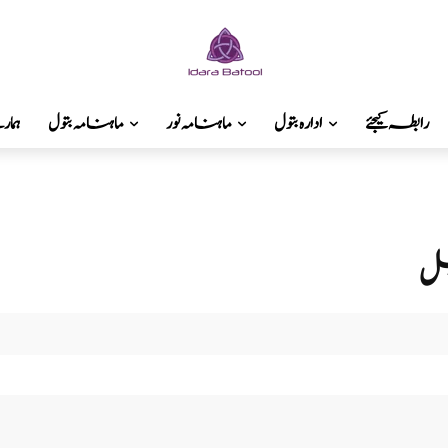
رابطہ کیجئے
ادارہ بتول
ماہنامہ نور
ماہنامہ بتول
ہما