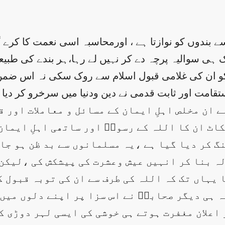
سے بندوں کو نوازتا ہے ، اورمحاسبہ اسی نعمت کا کرے
 ایک ہی سوالیہ پرچہ دے کر نہیں لے رہا،ہر بندے کی 
کو ان کی غلامی قبول اسلام سے روک سکی نہ اس ضمن 
ستقامت اور ثابت قدمی نے دین ودنیا میں سرخرو کر دیا۔
 ان مخلص اہلِ ایمان کے مسائل و معاملات اور 
اٹ ان کا اللہ کے رسولؐ اور ساتھی اہلِ ایمان 
نگ کر دیا گیا ہے ،یہ مسلمانوں سے بد ظن ہو ج
لہ بنا کر انہیں عیش وعشرت کی پیشکش کی ،لیکن 
 یہاں تک کہ اللہ کی طرف سے ان کی توبہ قبول 
ہ ہی دیگر صحابہؓ نے اس سزا پر اپنے دلوں میں 
اعلان مغفرت ہوتے ہی خوشی کی ایسی لہر دوڑی ک