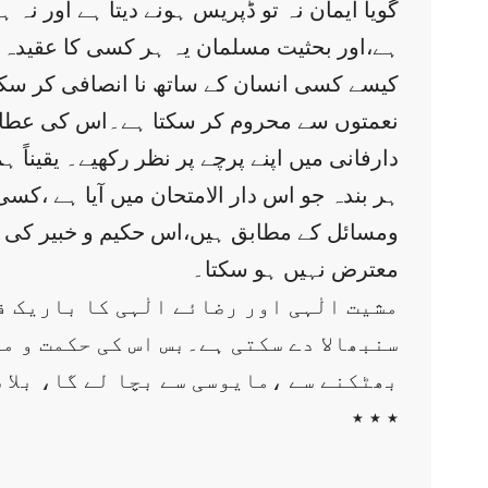
گویا ایمان نہ تو ڈپریس ہونے دیتا ہے اور ن
ہے،اور بحثیت مسلمان یہ ہر کسی کا عقیدہ ہ
کیسے کسی انسان کے ساتھ نا انصافی کر سکتا
نعمتوں سے محروم کر سکتا ہے۔اس کی عطا
دارفانی میں اپنے پرچے پر نظر رکھیے۔ یقیناً
ہر بندہ جو اس دار الامتحان میں آیا ہے ،ک
ومسائل کے مطابق ہیں،اس حکیم و خبیر کی 
معترض نہیں ہو سکتا۔
مشیت الٰہی اور رضائے الٰہی کا باریک ف
سنبھالا دے سکتی ہے۔بس اس کی حکمت و م
بھٹکنے سے ،مایوسی سے بچا لے گا، بلا 
٭ ٭ ٭