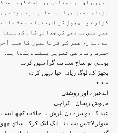
تمیزی اور بے وفائی برداشت کرنا مشکل
بڑھاپے میں جہاں جسمانی درد ہوتے ہیں و
گزارے وہ چھوڑ کر اس دنیا سے چلا جائے
عمر میں ساتھی کی جدائی کا دکھ سہنا ب
ہے ۔ساری عمر کی قربانیوں کا صلہ آخر
حسرت ویاس کی تصویر بنتے دیکھا ہے۔
یونہی تو شاخ سے پتے گرا نہیں کرتے
بچھڑ کے لوگ زیادہ جیا نہیں کرتے
٭ ٭ ٭
اندھیرے اور روشنی
مہوش ریحان۔ کراچی
عید کے دوسرے دن بارش نے حالات کچھ ایسے بن
سولر لائٹس سب نے ایک ایک کرکے ساتھ چھوڑ دی