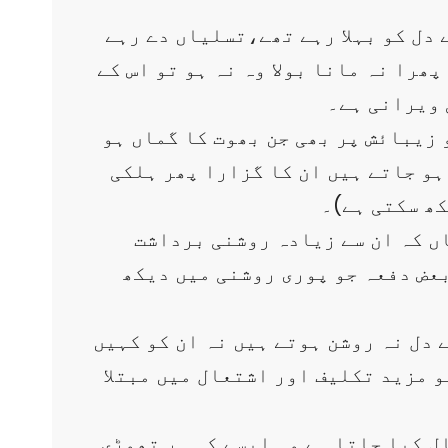
 دل کو بہلا رہے تھے،تسلیاں دے رہے
ھرا نہ مانا بولا وہ نہ ہو تو اس کے
 ویرانی ہے۔
و زیبائش پر بھی جن بھوت کا گماں ہو
ہو جاتے ہیں ان کا گزارا پھر ہلکی
کھ سکتی ہے)۔
اں کہ ان سے زیادہ روشنی برداشت
بعض دفعہ جو پوری روشنی میں دیکھ
 دل نہ روشن ہوتے ہیں نہ ان کو کہیں
و مزید تکلیف اور اشتعال میں مبتلا
ل کیا جاتا ہے وہ ایسے کہ ہر تھوڑی