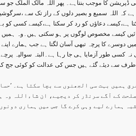
ہ ہی ڈپریشن کا موجب بنتاہے۔ پھر اللہ مالک الملک جو 
ے کہ اللہ سمیع و بصیر دلوں کے راز تک سے ،سرگوشیوں
 ہے،کیسے دعاؤں کو رد کر سکتا ہے،کیسے کسی کو بے 
ئیں کیسے مخصوص لوگوں پر ہو سکتی ہیں۔وہ ہمیں 
 ہمیں دوسرے کا پرچہ تبھی آسان لگتا ہے جب ہمارے اپن
سی نہ کسی طور آزمایا ہی جا رہا ہے۔البتہ سوالیہ پرچ
طرف سے دیئے گئے ہیں جس کی عدالت کو کوئی جج کرنے
رق ہمیں بہت سی الجھنوں سے بچا سکتا ہے۔ ’حساب
صلحت کے آگے سرنڈر کر دیجیے، ان شاءاللہ وہ 
شبہ ہمارے لیے وہی کرے گا جس میں ہماری دونوں