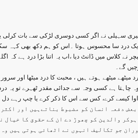
 میری سہیلی نے اگر کسی دوسری لڑکی سے بات کرلی 
ایک درد سا محسوس ہوتا ۔اس کو ہم دکھ بھی کہہ سکت
چر نے کلاس میں ڈانٹ دیا ،اب یہ اتنا بڑا درد ہے کہ اگ
چیں گے۔
یٹھے میٹھے ہوتے ہیں ، محبت کا درد میٹھا اور سرور دی
چاہتا ہے کسی وجہ سے جدائی مقدر ٹھہرے تو یہ درداور س
اوا کیسے کرے، کس سے اس کا ذکر کرے یا چپ رہے دل 
 بعض دفعہ انسان کو مضبوط بناتےہیں اور اکثر 
 ہوکر والدین کو چھوڑ دے ان کے حقوق کا خیال ن
ران جو تکالیف انہوں نے اٹھائی ہوتی ہیں وہ ب