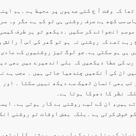
ھا کہ وقت آ ج کئی صدیوں پر محیط ہے ۔ہم اپنے
 سب کچھ ہے صرف روشنی ہی تو کم ہے مگر وہ سر پ
 موسم انجوائے کر سکیں ۔دیکھو تو ہر طرف کیسی
رہے تھے کہ روشنی نہ ہو تو گھر کی اس آ رائش 
ں ہی ہو سکتی ہے۔جو لوگ تیز روشنیوں کے عادی 
رب کی عطا دیکھیں کہ بلی اندھیرے میں بھی دی
ں ان کی آ نکھیں چندھیا جاتی ہیں ۔ عجب ہے ن
 تب بھی انسان ٹھیک سے دیکھ نہیں سکتا ۔ اور 
لکہ نظر کا دھوکا ہوتا ہے۔
 ہیں، ان کے لیے روشنی بے کار ہوتی ہے۔ ایسے
کو خوش کرتی ہے ۔بلکہ بعض اوقات تو روشنی انک
انسان کو سزا دینے کے لیے بھی روشنی کا استعما