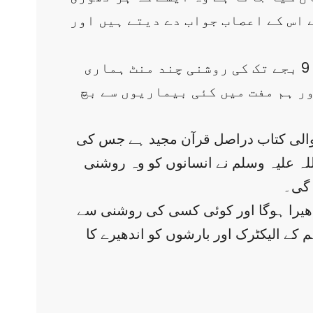
 اس کے اعصاب جواب دے دیتے ہیں اور
کچھ روشنیاں انسانی صحت کے لیے بہت اہم ہوتی ہے۔جدید تحقیق کے مطابق فجر کے بعد سے صبح 9 بجے تک کی روشنی چند منٹ ہماری
ر ہم مفت میں کئی بیماریوں سے بچ
والی کتاب دراصل قرآن مجید ہے جس کی
للہ علیہ وسلم نے انسانوں کو وہ روشنی
 گی۔
یرا ہوگا اور کوئی کسی کی روشنی سے
م کے الیکٹرک اور بارشوں کو اندھیرے کا