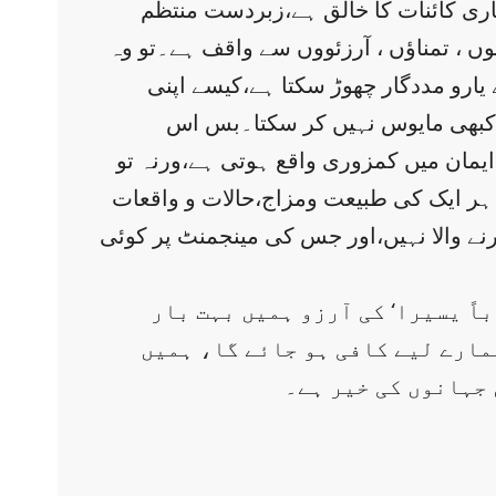
ساری کائنات کا خالق ہے،زبردست منتظم
 ، تمناؤں ، آرزئووں سے واقف ہے۔تو وہ
یارو مددگار چھوڑ سکتا ہے،کیسے اپنی
کبھی مایوس نہیں کر سکتا۔بس اس
ے ایمان میں کمزوری واقع ہوتی ہے،ورنہ تو
ے ہر ایک کی طبیعت ومزاج،حالات و واقعات
 والا نہیں،اور جس کی مینجمنٹ پر کوئی
اً یسیرا‘ کی آرزو ہمیں بہت بار
ہمارے لیے کافی ہو جائے گا، ہمیں
 جہانوں کی خیر ہے۔