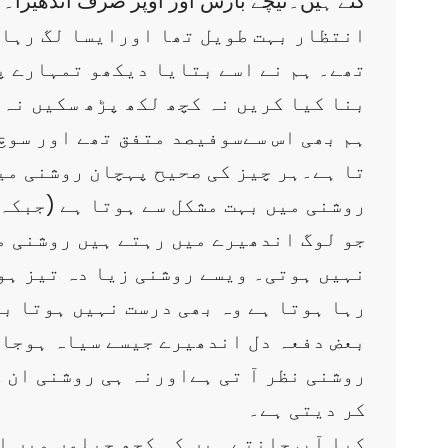
گئے ہیں۔نیچے بارش اور اوپر صرف اندھیرا۔
انتظار بہت طویل تھا اورایسا لگ رہا ت
تھے۔ ہم نے اسے بتایا دیکھو تمہارے پاس
بنا کیا کریں نہ کچھ لکھ پڑھ سکیں نہ
ہم بھی اس سےسوفیصد متفق تھے اور سوچ 
تا ہے۔ہر چیز کی صحیح پہچان روشنی می
روشنی میں بہت مشکل سے ہوتا ہے (جبکہ 
جو لوگ اندھیرے میں رہتے ہیں روشنی می
نہیں ہوتی۔ ویسے روشنی زیا دہ تیز ہو
رہا ہوتا ہے وہ بھی درست نہیں ہوتا ب
بعض دفعہ دل اندھیرے جیسے سیاہ ہوجاتے
روشنی نظر آ تی ہےاورنہ ہی روشنی ان 
کر دیتی ہے۔
کیا آ پ جانتے ہیں کہ کچھ جیلوں میں 