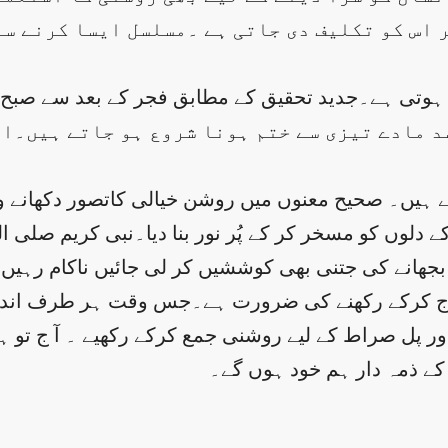
ر اس کو تکلیف دی جاتی ہے ۔مسلسل ایسا کرنے سے
د مادے تیزی سے ختم ہونا شروع ہو جاتے ہیں۔او
 ہیں۔ صحیح معنوں میں روشن خیالی کاتصور دکھانے 
 دلوں کو مسخر کر کے پُر نور بنا دیا۔نبی کریم صلی ا
بجھانے کی جتنی بھی کوششیں کر لی جائیں ناکام رہیں
رج کرکے رکھنے کی ضرورت ہے۔جس وقت ہر طرف اندھ
 اور پل صراط کے لیے روشنی جمع کرکے رکھیے ۔ آ ج تو ہ
 کے ذمہ دار ہم خود ہوں گے۔