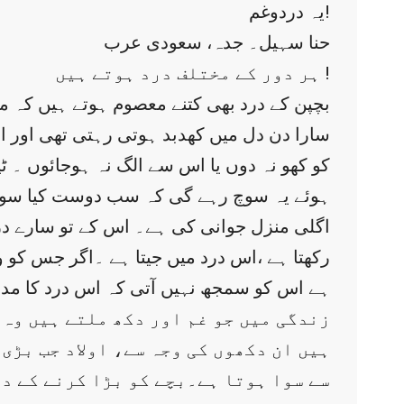
یہ دردوغم!
حنا سہیل۔ جدہ، سعودی عرب
ہر دور کے مختلف درد ہوتے ہیں !
بچپن کے درد بھی کتنے معصوم ہوتے ہیں کہ
سارا دن دل میں کھدبد ہوتی رہتی تھی اور 
کو کھو نہ دوں یا اس سے الگ نہ ہوجائوں ۔ ٹی
ہوئے یہ سوچ رہے گی کہ سب دوست کیا سو
اگلی منزل جوانی کی ہے۔ اس کے تو سارے درد م
رکھتا ہے ،اس درد میں جیتا ہے ۔اگر جس کو وہ 
ہے اس کو سمجھ نہیں آتی کہ اس درد کا مد
زندگی میں جو غم اور دکھ ملتے ہیں وہ
ہیں ان دکھوں کی وجہ سے، اولاد جب بڑی
سے سوا ہوتا ہے۔بچے کو بڑا کرنے کے دو