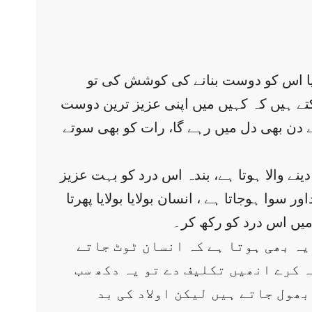
یا اس کو دوست بنانے کی کوشش کی تو
ے ہیں کہ کہیں میں اپنی عزیز ترین دوست
لے دن بھی دل میں رہے گا، رات کو بھی سوتے
نے والا ہوتا ہے، بندہ اس درد کو بہت عزیز
وا ہوجاتا ہے ، انسان بولایا بولایا پھرتا
میں اس درد کو رکھ کر۔
یہ بھی ہوتا ہے کہ انسان ٹوٹ جاتے
ہ کرے انھیں تکلیف دے تو یہ دکھ سب
ھول جاتے ہیں لیکن اولاد کی بد