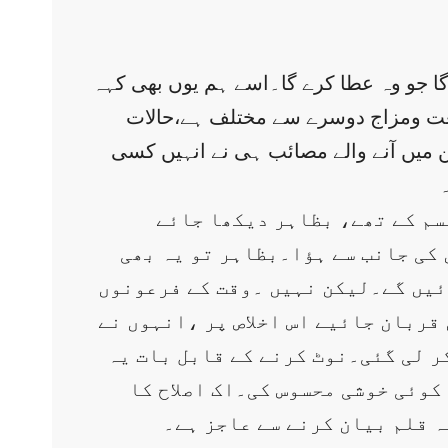
 گا جو وہ عطا کرے گا۔اسے ہم یوں بھی کہہ
طبیعت ومزاج دوسرے سے مختلف ہے،حالات
میں آنے والے مصائب ہی نے انہیں کسی
قسم کے تھے، بظاہر دیکھا جائے
کی جانب سے ہؤا۔بظاہر تو یہ بھی
ائیں گے۔لیکن نہیں ۔وقت کے فرعونوں
قربان جائیے اس اخلاص پر ،انہوں نے
کر لی گئی۔نوٹ کرنے کے قابل بات یہ
کوئی خوشی محسوس کی۔اک اصلاح کا
ہ قلم بیان کرنے سے عاجز ہے۔