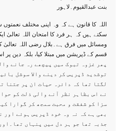
بنت عبدالقیوم۔لاہور
اللہ کا قانون ہے کہ وہ اپنی مختلف نعمتوں 
سکتے ہیں کہ ہر فرد کا امتحان اللہ تعالیٰ
ومسائل میں فرق ہے۔بلال رضی اللہ تعالیٰ 
قسم کے ڈپریشن میں مبتلا کیا، بلکہ دین پر ا
پھر غزوہ تبوک میں پیچھے رہ جانے والے
توشدید ڈپریس کر دینے والا سوشل بائیک
لگتا تھا کہ دائرہ حیات ان پر جتنا ت
نے اس بظاہر نظر آنے والی ذلت کو حوا
سزا کو شفقت و محبت سمجھ کر گوارا کیا
بھی ہے کہ نہ وہ خود ڈپریس ہوئے اور ن
جذبہ تھا جو ہر دل میں پنہاں تھا۔اور 