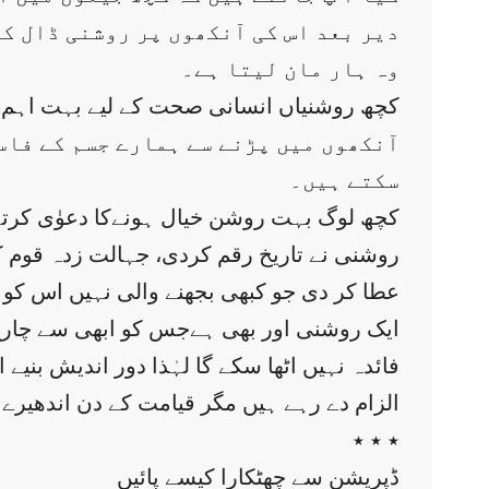
دیر بعد اس کی آنکھوں پر روشنی ڈال ک
وہ ہار مان لیتا ہے۔
آنکھوں میں پڑنے سے ہمارے جسم کے فاس
سکتے ہیں۔
کچھ لوگ بہت روشن خیال ہونےکا دعوٰی کرتے
روشنی نے تاریخ رقم کردی، جہالت زدہ قوم کے
عطا کر دی جو کبھی بجھنے والی نہیں اس کو 
ایک روشنی اور بھی ہےجس کو ابھی سے چا
فائدہ نہیں اٹھا سکے گا لہٰذا دور اندیش بنیے
الزام دے رہے ہیں مگر قیامت کے دن اندھیرے
٭ ٭ ٭
ڈپریشن سے چھٹکارا کیسے پائیں