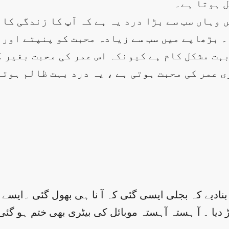
 ہوتا ہے۔
ہاں سب سے بڑا درد یہ ہے کہ آپ کا زندگی کا س
 ۔ بڑھاپے میں سب سے زیادہ محبت کو پنپتے اور 
ہت مشکل کام ہے کیونکہ اس عمر کی محبت بغیر ک
ی عمر کی محبت ہوتی ہے ، یہ درد بہت ظالم ہوتا
ادیے کہ بجلی ایسی گئی کہ آ نا ہی بھول گئی ۔ایسے 
ا ۔ آ ہستہ آہستہ موبائل کی بیٹری بھی ختم ہو گئی۔