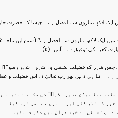
ایک لاکھ نمازوں سے افضل ہے ۔ جیسا کہ حضرت جابر ؓ
ایک لاکھ نمازوں سے افضل ہے‘‘ (سنن ابن ماجہ :1406،احمد)
ٰ نے جس شہر کو فضیلت بخشی وہ شہر ’’ شہر رسولؐ‘‘
۔ اتنا ہی نہیں پھر رب تعالیٰ نے اس فضیلت و عظمت 
ہا جاتا تھا لیکن حضور اکرمؐ کی مکہ سے مدینہ 
 شہر کا ذکر کئی اور ناموں سے بھی کیا گیا ۔
جسے رب تعالیٰ نے خود قرآن میں ذکر فرمایا ۔