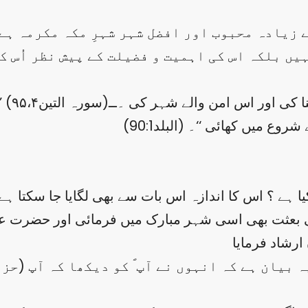
ے زیادہ محبوب اور افضل شہر شہرِ مکہ مکرمہ ہے
یں بلکہ اس کی اہمیت و فضیلت کے پیش نظر اُس 
 کی اور اس امن والے شہر کی ۔ــ(سورہ التین۹۵،۴)
ع میں کھائی ‘‘۔ (البلد90:1)
ہے ؟ اس کا اندازہ اس بات سے بھی لگایا جا سکتا ہے کہ 
 کی بعثت بھی اسی شہر مبارک میں فرمائی اور حضرت ع
 بیان ہے کہ انہوں نے آپ ؐ کو دیکھا کہ آپ (ح