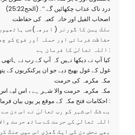
درد ناک عذاب چکھائیں گے ‘‘۔(الحج25:22)
اصحاب الفیل اور خانہ کعبہ کی حفاظت
ملک یمن کا گورنر ( ابرھہ)جب ہاتھیوں ک
حفاظت فرمائی اور حملہ آور فوج کو چھ
اللہ تعالیٰ کا فرمان ہے :
غول کے غول بھیج دیے جو ان پرکنکریوں کے پتھر پھین
مکہ مکرمہ کی حرمت
مکہ مکرمہ حرمت والا شہر ہے ، اس لیے اس
احکامات فتح مکہ کے موقع پر یوں بیان فرمائے :
اللہ تعالیٰ کی حرمت کے ساتھ حرمت والا
بھی محض دن کی ایک گھڑی اس میں جنگ کرن