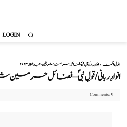
LOGIN
۲۰۲۳ بتول اگست
انوارِ ربانی/قولِ نبیؐ - فضائل حرمین شریفین - عبد الغفار
انوارِ ربانی/قولِ نبیؐ – فضائل حرمین شر
0
Comments: