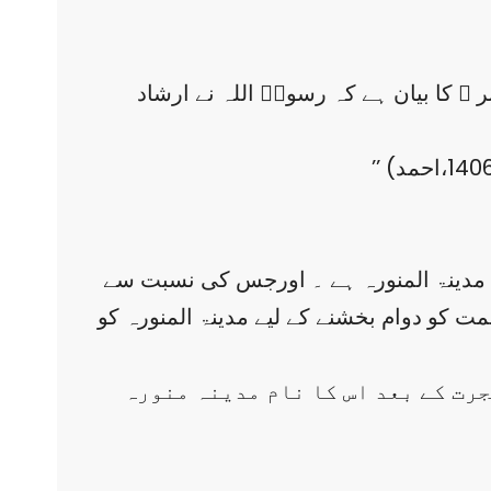
 کا بیان ہے کہ رسولؐ اللہ نے ارشاد
 مدینۃ المنورہ ہے ۔ اورجس کی نسبت سے
کو دوام بخشنے کے لیے مدینۃ المنورہ کو
ہجرت کے بعد اس کا نام مدینہ منورہ