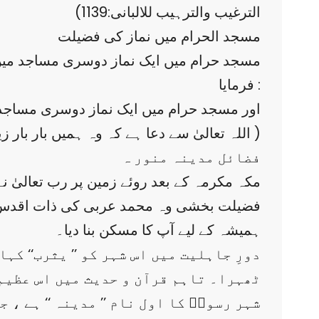
الترغیب والترہیب للالبانی:1139)
مسجد الحرام میں نماز کی فضیلت
مسجد حرام میں ایک نماز دوسری مساجد میں 
فرمایا :
’’ اور مسجد حرام میں ایک نماز دوسری مساجد میں 
(۵) اللہ تعالیٰ سے دعا ہے کہ وہ ہمیں بار بار زیارت کعبہ کی توفیق دے ۔ آمین )
فضائل مدینہ منور ہ
مکہ مکرمہ کے بعد روئے زمین پر رب تعالی
فضیلت بخشی وہ محمد عربی کی ذات اقدس ہے 
ہمیشہ کے لیے آپ کا مسکن بنا دیا۔
دورِ جاہلیت میں اس شہر کو ’’ یثرب‘‘ ک
ٹھہرا۔ تاہم قرآن و حدیث میں اس عظیم
شہر رسولؐ کا اول نام ’’ مدینہ ‘‘ ہے ، 