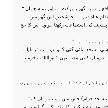
’’ بلا شبہ سب سے پہلا گھر ( عبادت گاہ) جو لوگوں کے لیے تعمیر کیا گیا وہی ہے جو مکہ مکرمہ میں واقع ہے ، یہ گھر با برکت ہے اور تمام جہاں
ا مقام عبادت ہے ۔ جوشخص اس گھر میں
 پہنچنے کی استطاعت رکھتا ہو وہ اس کا حج
ے بے نیاز ہے ‘‘۔
مسجد بنائی گئی ؟ تو آپ ؐ نے فرمایا :
کے درمیان کتنی مدت تھی ؟ تو آپؐ نے فرمایا
ئی یا شرارت کا ارادہ کرنے پر بھی رب
’’ بلا شبہ جو لوگ کافر ہیں اور لوگوں کو اللہ تعالیٰ کی راہ سے اور مسجد حرام سے روکتے ہیں ، وہ ( مسجد حرام) جس میں ہم نے وہاں کے
 روی اختیار کرنے کا ارادہ کرے گا اسے ہم