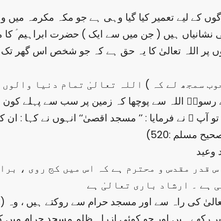
ی نشانیاں ہیں ( جن میں سے ایک ) حضرت ابراہیم ؑ ک
وں پر اللہ تعالیٰ کا یہ حق ہے کہ جو شخص اس گھر تک
وب سمجھ لے کہ ) اللہ تعالیٰ تمام دنیا والوں س
رسولؐ اللہ سے پوچھا کہ زمین پر سب سے پہلے کون سی 
و آپ ؐ نے فرمایا : ’’ مسجد اقصیٰ‘‘ انہوں نے کہا : ان 
 وعید
س قدر مقدس و محترم ہے کہ اس میں کج روی ، برا
بر رکھے ہیں اور جو کوئی ازراہِ ظلم مسجد حرام میں کج