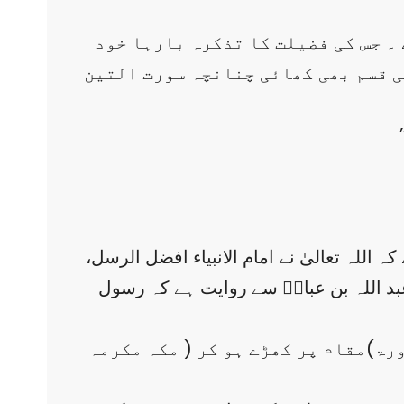
 ۔ جس کی فضیلت کا تذکرہ بارہا خود
کی قسم بھی کھائی چنانچہ سورت التین
اللہ تعالیٰ نے امام الانبیاء افضل الرسل،
بد اللہ بن عباسؓ سے روایت ہے کہ رسول
زورۃ)مقام پر کھڑے ہو کر ( مکہ مکرمہ