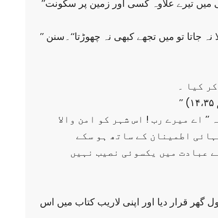
’’تو کتنا اچھا شہر ہے اور مجھے کتنا محبوب ہے ! اگر میری قوم مجھے تجھ کو چھوڑنے پر مجبور نہ کرتی میں تیرے علاوہ کسی اور زمین پر سکونت
’’ اللہ کی قسم ! تم اللہ کی بہترین اور اس کی سب سے زیادہ محبوب زمین ہواگر مجھے تجھ سے نکالا نہ جاتا تو میں تجھے کبھی نہ چھوڑتا‘‘۔سنن
کر کیا ۔
)
’ اے میرے رب ! اس شہر کو امن والا
تہائی اطمینان کے ساتھ ہو سکے
ے عبادت میں یکسوئی نصیب نہیں
گھر قرار دیا اور اپنی لاریب کتاب میں اس