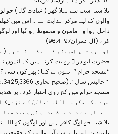
کا تذکرہ کر دیا ۔ ارشاد فرمایا:
والوں کے لیے مرکز ہدایت ہے ۔ اس میں کھل
داخل ہوا وہ مامون و محفوظ ہو گیا اور لوگ
کرے (آل عمران97-96:4)
اور جو شخص اس حکم کا انکار کرے وہ ( خ
حضرت ابو ذر ؓ روایت کرتے ہیں کہ انہوں نے 
’’مسجد حرام ‘‘ انہوں نے کہا : پھر کون سی ؟ ت
:’’ چالیس سال‘‘۔(صحیح بخاری 3425,3366،صحیح مسلم :520)
مسجد حرام میں کج روی اختیار کرنے پر شدید
حرم مکہ مکرمہ اللہ تعالیٰ کے نزدیک ا
تعالیٰ نے درد ناک عذاب کی وعید سنائی ہے ۔ ارشاد باری تعالیٰ ہے :
باشندوں اور باہر سے آنے والوں کے حقوق برا