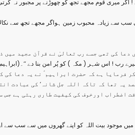
 دعا کی تھی جسے رب تعالیٰ نے قرآن مجید میں ذ
رے رب ! اس شہر ( مکہ ) کو پُر امن بنا دے ‘‘۔(ابراہیم ۱۴،۳۵
 فرمایا ہے کہ حضرت ابراہیم ؑ نے یہ دعا کی کہ ’
صد یہ تھا کہ تاکہ اللہ جل شانہ‘ کی عبادت ان
قت اضطراب اورخوف کی کیفیت طاری رہتی ہے جس س
یں موجود بیت اللہ کو اپنے گھروں میں سے سب سے اول 