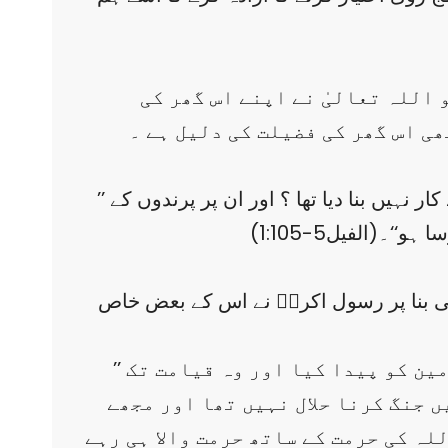
 اللہ تعالیٰ نے اپنے اس گھر کی
ھی اس گھر کی فضیلت کی دلیل ہے ۔
’’ کیا آپ نے دیکھا نہیں کہ آپ کے رب نے ہاتھی والوں سے کیا سلوک کیا ؟ کیا اُس نے ان کی تدابیر کو بے کار نہیں بنا دیا تھا ؟ اور ان پر پرندوں کے
۔(الفیل5-1:105)
 بنا پر رسول اکرمؐ نے اس کے بعض خاص
’’ بے شک اس شہر کو رب تعالیٰ نے اس دن سے حرمت والا قرار دیا جب سے اس نے آسمانوں اور زمین کو پیدا کیا اور وہ قیامت تک
ں جنگ کرنا حلال نہیں تھا اور مجھے
لہ کی حرمت کے ساتھ حرمت والا ہی رہے