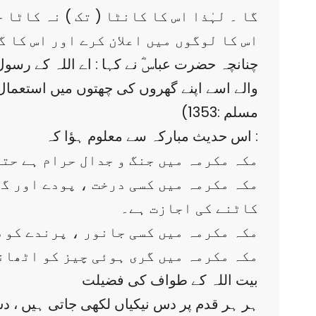
گا ۔ لہٰذا اس کا کانٹا ( تک ) نہ کاٹا
اس کا لوگوں میں اعلان کرے اور اس کا گ
چنانچہ حضرت عباسؓ نے کہا : اے اللہ کے رسو
مسلم :1353)
اس حدیث مبارکہ سے معلوم ہؤا کہ :
(۱) مکہ مکرمہ میں جنگ و جدال حرام ہے ح
کاٹنے کی اجازت ہے۔
(۳) مکہ مکرمہ میں کسی جانور ، پرندے ک
(۴) مکہ مکرمہ میں گری ہوئی چیز کو اٹھا
بیت اللہ کے طواف کی فضیلت