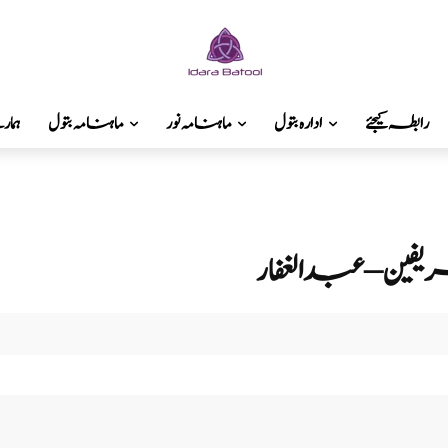
رابطہ کیجئے
ادارہ بتول
ماہنامہ نور
ماہنامہ بتول
ہما
یفین – عبد الغفار