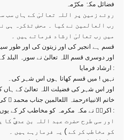
فضائل مکہّ مکرّمہ
روئے زمین پر اللہ تعالیٰ کے ہاں سب س
رب العالمین نے کیا ۔ محض تذکرہ ہی نہ
میں رب تعالیٰ ارشاد فرماتے ہیں ۔
’’ قسم ہے انجیر کی اور زیتون کی اور طور سینا
اور دوسری قسم اللہ تعالیٰ نے سورہ البلد کے شرو
ارشاد فرمایا :
نہیں ! میں قسم کھاتا ہوں اس شہر کی۔
اور اس شہر کی فضیلت اللہ تعالیٰ کے ہاں کیا 
خاتم الانبیاءرحمتہ اللعالمین جناب محمد ﷺ
اکرمؐ نے مکہ مکرمہ کو مخاطب کر کے یوں ارشاد فرمایا :
اور سی طرح حضرت عبد اللہ بن عدیؓ کا یہ
کو مخاطب کر کے ) یہ فرمارہے ہیں ۔