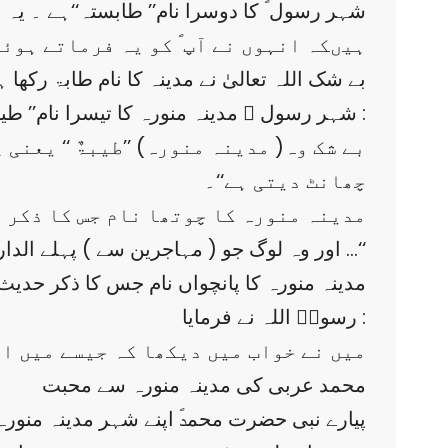
ہیںکہ انہوں نے آپ ؐ کو یہ فرماتے ہوئے
’’ بے شک اللہ تعالیٰ نے مدینہ کا نام طابۃ رکھا ہے
شہر رسول ؐ مدینہ منورہ کا تیسرا نام’’ طیبۃٌ‘‘ خود حضورؐ نے رکھا ۔ حضرت زید بن ثابت ؓ بیان کرتے ہیں کہ رسولؐ اللہ نے فرمایا :
چھانٹ دیتی ہے‘‘۔
مدینہ منورہ کا چوتھا نام جس کا ذکر قر
’’ اور وہ لوگ جو ( مہاجرین سے ) پہلے الدار( مدینہ منورہ) میںمقیم تھے …‘‘
مدینہ منورہ کا پانچواں نام جس کا ذکر حدیث
رسولؐ اللہ نے فرمایا :
’’ میں نے خواب میں دیکھا کہ جیسے میں 
محمد عربی کی مدینہ منورہ سے محبت
پیارے نبی حضرت محمدؐ اپنے شہر مدینہ منورہ