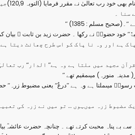
شہر رسول ؐ ک
 سنا ۔
 ‘‘۔(صحیح مسلم : 1385)
آن مجید میں ملتا ہے وہ ہے’’ الدار‘‘ رب تعالیٰ
 رسولؐ میںملتا ہے وہ ہے ’’درعٌ‘‘ یعنی مضبوط زرہ‘‘ ح
ایک مضبوط زرہ میںہوں … تو میں نے زرہ کی تعبیر 
 سے بے پناہ محبت کرتے تھے ۔ چنانچہ حضرت عائشہؓ بیا