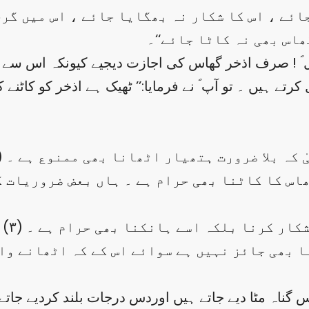
 جائے ، اس کا شکار نہ بھگایا جائے ، اس میں گر
ھاس بھی نہ کاٹا جائے‘‘۔
ل ؐ ! صرف اذخر گھاس کی اجازت دیجیے کیونکہ اس سے سنا
تیٰ کہ بلا ضرورت ہتھیار اٹھانا بھی ممنوع ہے ۔
و شکار کرنا بلکہ اسے ہانکنا بھی حرام ہے ۔
نا بھی جائز نہیں ہے سوائے اس کے کہ اٹھانے والا