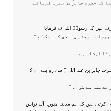
ا دوسرا نام’’ طابستہ‘‘ہے ۔ یہ نام بھی خود رب تعالیٰ نے مقرر فرمایا (التوبہ 120,9)جیسا کہ حضرت جابرؓ بن سمرہ فرماتے
’’ بے شک وہ( مدینہ منورہ) ’’طیبۃٌ ‘‘ یعنی پاک ہے اور وہ نا پاک کو اس طرح چھانٹ دیتا ہے جیسا کہ بھٹی چاندی کے زنگ کو
 کا ارشاد ہے ۔
ضرت جابر بن عبد اللہ ؓ سے روایت ہے کہ
مدینہ سے کی ‘‘۔
ن کرتی ہیں کہ ہم مدینہ منورہ آئے تواس