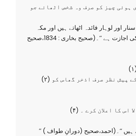
ی ہوئی چیز کو صرف وہ شخص اٹھائے جو
ر اور لوہار فائدہ اٹھاتے ہیں اور مکہ
والے اسے اپنے گھروں کی چھتوں میں استعمال کرتے ہیں ۔ تو آپ ؐ نے فرمایا:’’ ٹھیک ہے اذخر کو کاٹنے کی اجازت ہے ‘‘۔(صحیح بخاری : 1834،صحیح
(۲) مکہ مکرمہ میں کسی درخت ، پودے اور گھاس کا کاٹنا بھی حرام ہے ۔ ہاں بعض ضروریات کے پیش نظر صرف اذخر گھاس کو
 اس کا اعلان کرے ۔
’’ ( دورانِ طواف) ہر ہر قدم پر دس نیکیاں لکھی جاتی ہیں ، دس گناہ مٹا دیے جاتے ہیں اوردس درجات بلند کردیے جاتے ہیں ‘‘۔(احمد،صحیح