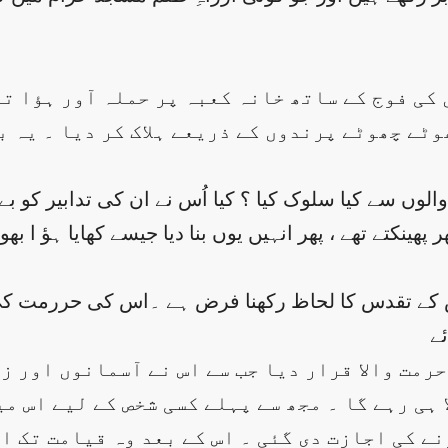
ی فوج کے ساتھ خانہ کعبہ پر حملہ آور ہؤا تو
وٹے چھوٹے پرندوں کے ذریعے ہلاک کر دیا ۔ یہ ب
کتے تھے ، پھر انہیں یوں بنا دیا جیسے کھایا ہؤ ا بھوسا ہو‘‘
 کے تقدس کا لحاظ رکھنا فرض ہے ۔اس کی حررمت کی
 ہی رہے گا ۔ مجھ سے پہلے کسی شخص کے لیے اس می
ے کی اجازت دی گئی ۔ اس کے بعد وہ قیامت تک ال