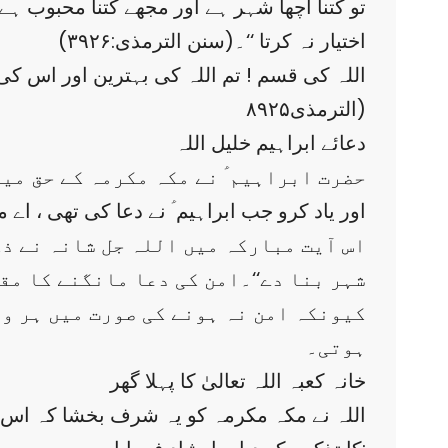
اختیار نہ کرتا ‘‘۔(سنن الترمذی:۳۹۲۶)
الترمذی۸۹۲۵)
دعائے ابراہیم خلیل اللہ
حضرت ابراہیم ؑ نے مکہ مکرمہ کے حق میں
’’ اور یاد کرو جب ابراہیم ؑ نے دعا کی تھی ، اے می
اس آیت مبارکہ میں اللہ جل شانہ نے ذکر
شہر بنا دے‘‘۔امن کی دعا مانگنے کا مق
کیونکہ امن نہ ہونے کی صورت میں ہر و
ہوتی۔
خانہ کعبہ اللہ تعالیٰ کا پہلا گھر
اللہ نے مکہ مکرمہ کو یہ شرف بخشا کہ اس م