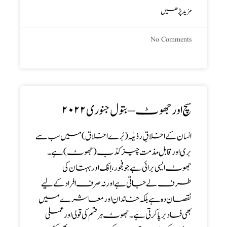
مزید پڑھیں
No Comments
سچ اور جھوٹ – بتول جنوری ۲۰۲۲
انسان کے اخلاقِ رذیلہ ( بُرے اخلاق) میں سب سے
بری اورقابل مذمت چیز کذب ( جھوٹ) ہے ۔
جھوٹ ایسی برائی ہے جو فجور ، اِفک اوربہتان کی
طرف لے جاتی ہے اور نہ صرف افراد کے لیے
نقصان دہ ہے بلکہ خاندان اور معاشرے میں
بھی فساد برپا کرتی ہے ۔ جھوٹ ہر قسم کی قولی اورعملی