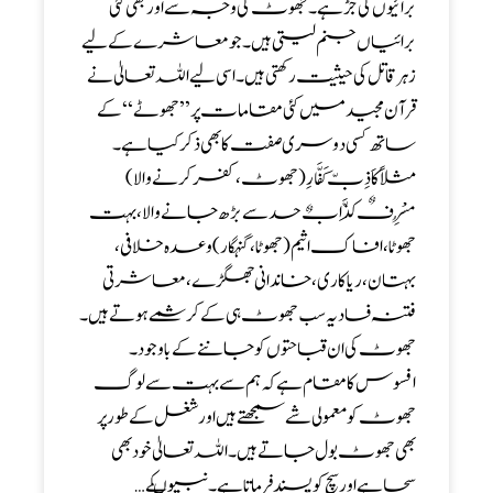
برائیوں کی جڑ ہے ۔ جھوٹ کی وجہ سے اور بھی کئی
برائیاں جنم لیتی ہیں۔ جو معاشرے کے لیے
زہرقاتل کی حیثیت رکھتی ہیں ۔ اسی لیے اللہ تعالیٰ نے
قرآن مجید میں کئی مقامات پر ’’ جھوٹے ‘‘ کے
ساتھ کسی دوسری صفت کا بھی ذکر کیا ہے ۔
مثلاً کاَذِبّ کَفَّارِ( جھوٹ ، کفر کرنے والا)
مُسْرِفٌ کَذَّابٌ حد سے بڑھ جانے والا ، بہت
جھوٹا ، افاک اثیم( جھوٹا ، گنہگار)وعدہ خلافی ،
بہتان ،ریاکاری ، خاندانی جھگڑے ، معاشرتی
فتنہ فساد یہ سب جھوٹ ہی کے کرشمے ہوتے ہیں ۔
جھوٹ کی ان قباحتوں کو جاننے کے باوجود ۔
افسوس کا مقام ہے کہ ہم سے بہت سے لوگ
جھوٹ کو معمولی شے سمجھتے ہیں اور شغل کے طور پر
بھی جھوٹ بول جاتے ہیں ۔اللہ تعالیٰ خود بھی
سچاہے اور سچ کوپسند فرماتا ہے ۔ نبیوںکے…