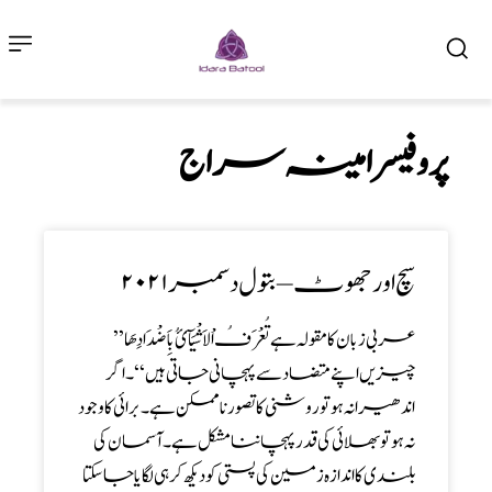
پروفیسر امینہ سراج
سچ اور جھوٹ – بتول دسمبر ۲۰۲۱
عربی زبان کا مقولہ ہے تُعْرَفُ اْلاَ شْیَآئُ بِاَضْدَ ادِھَا’’
چیزیں اپنے متضاد سے پہچانی جاتی ہیں ‘‘۔اگر
اندھیرا نہ ہو تو روشنی کا تصور نا ممکن ہے ۔ برائی کا وجود
نہ ہو تو بھلائی کی قدر پہچاننا مشکل ہے ۔ آسمان کی
بلندی کا اندازہ زمین کی پستی کو دیکھ کر ہی لگایا جا سکتا