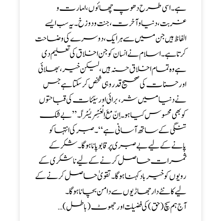
ہے ۔ اسی طرح دھوپ چھائوں، امارت و
غربت ، دنیا و آخرت ، جنت و دوزخ ۔ یہ سب ایسے
الفاظ ہیں جن میں سے ہر ایک ، دوسرے کی وضاحت
کرتا ہے ۔ اسلام نے انسان کو جن اخلاق کی تعلیم دی
ہے وہ تمام اخلاق حسنہ ہیں ، لیکن خیر ، بھلائی
اور حسنات کی صحیح قدر وہی شخص کر سکتا ہے جس
نے دنیا میں شر ، برائی اورسیّئات کی قباحتوں
کو بھی محسوس کیا ہو۔ اِنّ مَعَ الْعُسِْر یُسْراً۔’’ بے شک
تنگی کے ساتھ آسانی ہے ‘‘۔صبر کی انتہا کو
پانے کے لیے بے صبری پر قابوپانا ہوگا ۔ شکر کے
ثمرات حاصل کرنے کے لیے نا شکری کے
رویوں کو خیر باد کہنا ہوگا ۔ تقویٰ حاصل کرنے کے
لیے کانٹے دار جھاڑیوں سے دامن بچانا ہوگا ۔
آج ہم سچ ( حق) کی فضیلت اور جھوٹ (باطل)…