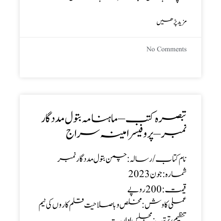
مزید پڑھیں
No Comments
تبصرہ کتب – ماہنامہ بتول مدد گار
نمبر – پروفیسر امینہ سراج
نام کتاب/رسالہ : چمن بتول مدد گار نمبر
شمارہ : جون2023
قیمت : 200روپے
عملی کاوش : مخلص و باصلاحیت قلم کاروں کی ٹیم
تنظیم، ترتیب : مجلس ادارت