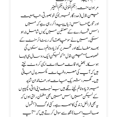
مرہون منت : نِعْمَ الْمَوْلٰی وَ نِعْمَ النَّصِیْر
چمن بتول ( مدد گار نمبر) کی خوبصورتی ، جامعیت
اور تنوع احساسِ زیاں پیدا کر رہی ہے کہ میں
اس شمارے کے مصنفین میں کیوں شامل نہ ہو
سکی ۔میں نے سوچا تھا کہ ریٹائرمنٹ کے
بعد مطالعے اور تحریر کو زیادہ ٹائم دے سکوں گی
خصوصاً ’’چمن بتول‘‘ کو لیکن ایک دو سال ہی ایسا
ہو سکا ۔ بعض اوقات حالات ایسی کروٹ لیتے
ہیں کہ آپ کی مصروفیات یکسر بدل جاتی
ہیں ۔ گھر ، شریکِ حیات اور خاندان شاید
میرا زیادہ ٹائم لینے لگے ہیں بہ نسبت اپنی ذاتی دلچسپیوں
کے لیکن میں اس میں بھی مطمئن رہتی ہوں کہ
یہ بھی فرائض زندگی کا حصہ ہے۔ کئی لوگ ( بشمول
صائمہ اسما) مجھ سے سوا ل کرتے ہیں کہ ’’ آپ