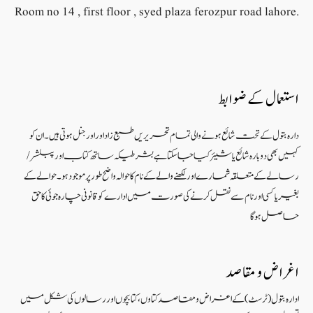
Room no 14 , first floor , syed plaza ferozpur road lahore.
استعمال کے ضوابط
دارہ بتول کے تحت شائع ہونے والی تمام تحریریں طبع زاد اور اورجنل ہوتی ہیں۔ ان کو
کہیں بھی دوبارہ شائع یا شیئر کیا جا سکتا ہے بشرطیکہ ساتھ کتاب اور پبلشر/
رسالے کے متعلقہ شمارے اور لکھنے والے کے نام کا حوالہ واضح طور پر موجود ہو۔ حوالے کے
بغیر یا کسی اور نام سے نقل کرنے کی صورت میں ادارے کو قانونی چارہ جوئی کا حق
حاصل ہو گا
اغراض و مقاصد
ادارہ بتول (ٹرسٹ) کے اغراض و مقاصد کتاوں ، کتابچوں اور رسالوں کی شکل میں