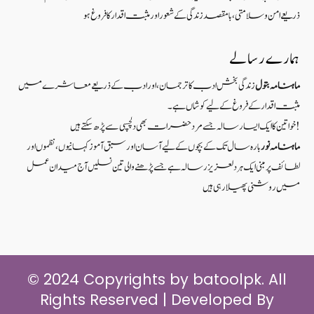
ذریعےامن و سلامتی ، بامقصد زندگی کے شعوراورمثبت اقدار کا فروغ ہو
ہمارے رسالے
ماہنامہ بتول
زندگی بخش ادب کا ترجمان، اور ادب کے ذریعے معاشرے میں
مثبت اقدار کے فروغ کے لیے کوشاں ہے۔
خواتین کا ایک ایسا رسالہ جسے مرد حضرات بھی دلچسپی سے پڑھ سکتے ہیں!
ماہنامہ نور
بارہ سال تک کے بچوں کے لیے آسان اور سبق آموزکہانیوں ،نظموں اور
لطائف پر مبنی ایک ہر دلعزیز رسالہ ہے جسے پڑھنے والی تین نسلیں آج میدان عمل
میں روشنی پھیلا رہی ہیں
© 2024 Copyrights by batoolpk. All
Rights Reserved | Developed By