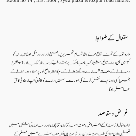
Room no 14 , first floor , syed plaza ferozpur road lahore.
استعمال کے ضوابط
دارہ بتول کے تحت شائع ہونے والی تمام تحریریں طبع زاد اور اورجنل ہوتی ہیں۔ ان کو
کہیں بھی دوبارہ شائع یا شیئر کیا جا سکتا ہے بشرطیکہ ساتھ کتاب اور پبلشر/
رسالے کے متعلقہ شمارے اور لکھنے والے کے نام کا حوالہ واضح طور پر موجود ہو۔ حوالے کے
بغیر یا کسی اور نام سے نقل کرنے کی صورت میں ادارے کو قانونی چارہ جوئی کا حق
حاصل ہو گا
اغراض و مقاصد
ادارہ بتول (ٹرسٹ) کے اغراض و مقاصد کتاوں ، کتابچوں اور رسالوں کی شکل میں
تعلیمی و ادبی مواد کی طباعت، تدوین اور اشاعت ہیں تاکہ معاشرے میں علم کے