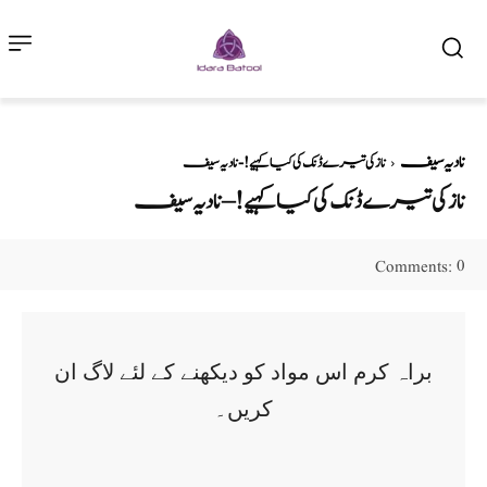
نادیہ سیف
نازکی تیرے ڈنک کی کیا کہیے! - نادیہ سیف
نازکی تیرے ڈنک کی کیا کہیے! – نادیہ سیف
0
Comments:
براہ کرم اس مواد کو دیکھنے کے لئے لاگ ان
کریں۔