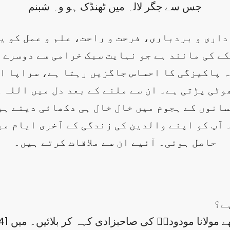
جس سے جگر لالہ میں ٹھنڈک ہو وہ شبنم
داری و بردباری، فرحت و راحت، علم و عمل کو یک
کے کی مانند ہے جو نہایت سبک خرامی سے دوسرے 
اہ پاکیزگی کا احساس جاگزیں رہتا ہے، سراپا 
وٹی پڑتی ہے۔ ان سے ملنے کے بعد دل میں اللہ ک
انوں کے ہجوم میں خال خال ہی دکھائی دیتے ہی
آپ کو اپنے والدین کی زندگی کے آخری ایام می
حاصل ہوئی۔ آئیے ان سے ملاقات کرتے ہیں۔
ہے؟