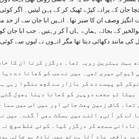
 چچا جان کے پرانے کپڑے ٹھیک کر کے پہن لیتیں۔ اگر کوئی 
انگیز وصف ان کا صبر تھا۔ انہیں ابا جان سے از حد م
ابوالخیر کے بجائے ہمارے ہاں آ کر رہتیں۔ جب ابا جان 
کی مانند دکھائی دیتا تھا مگر انہوں نے لبوں سے کوئی 
ھ بہت بہترین رویہ تھا۔ درگزر کرنا ان کا خاص
 ڈیوٹی میری تھی۔ میں نے سب کو کھانا دے دیا 
وکر کو پیسے دے کر بازار سے کچھ منگوا رہی ہی
بیٹا تم مجھے دوپہر کو کھانا دینا بھول گئی ت
 تھا۔ کاش زمین پھٹ جاتی اور میں اس میں سما 
 لے کر آئی، اتنے میں بسکٹ بھی آ گئے۔ میں ن
نادانی سمجھ کر درگزر کیا۔ کوئی غلط سوچ نہ ا
 یہ واقعہ یاد آتا ہے تو میں نادم ہو جاتی ہوں