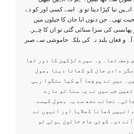
انہیں نیا کپڑا دیتا تو وہ اسے کسی اور کو دے
حبت تھی۔ جن دنوں ابا جان کا جیلوں میں
کو پھانسی کی سزا سنائی گئی تو ان کا چہرہ
آہ و فغاں بلند نہ کی بلکہ خاموشی سے صبر
 وصف تھا۔ وہ میرے لڑکپن کا دور تھا
مگر دادی جان کو کھانا دینا بھول
ں۔ میں نے پوچھا آپ کیا منگوا رہی
ھیں جب میں نے یہ سنا تو مارے
جاتی۔ نجانے مجھ سے یہ بھول کیسے
ے انہیں کھانا کھلایا اور انہوں نے
ٓنے دی۔ کوئی عام خاتون ہوتی تو
۔