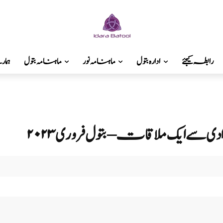
رابطہ کیجئے
ادارہ بتول
ماہنامہ نور
ماہنامہ بتول
ہما
ی سے ایک ملاقات – بتول فروری ۲۰۲۳