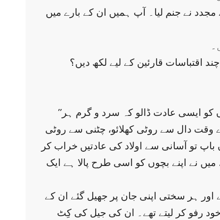
دد نے جنم لیا۔ آپ ہمیں ان کے بارے میں
۔
چند اقتباسات قارئین کے لیے لکھ دیں؟
’’ہماری دادی اماں بہت حوصلے والی خاتون تھیں وہ ہماری اماں جان کو نصیحت کیا کرتی تھیں، بچوں کو ایسی عادت ڈالو کہ سرد و گرم ہر
ے وقت دال سے روٹی کھلائو، چٹنی سے روٹی
باپ تو آسانی سے اولاد کی عادتیں خراب کر
 میں نے اپنے بچوں کو اسی طرح پالا ہے ایک
اور ہر سختی اپنی جان پر جھیل گئے ان کے
 کر لیتے تھے۔ ان کی جیل کی کِٹ (Kit) جو پہلی