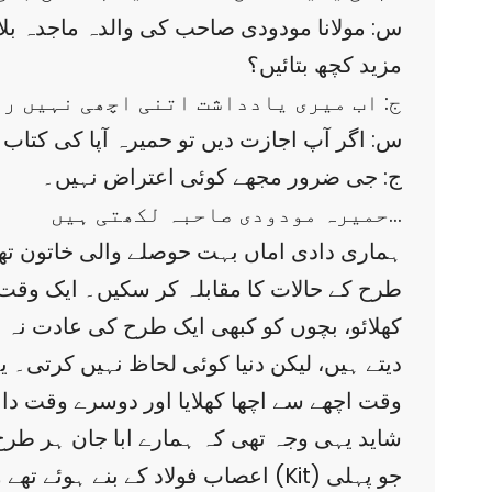
س: مولانا مودودی صاحب کی والدہ ماجدہ بلا
مزید کچھ بتائیں؟
ج: اب میری یادداشت اتنی اچھی نہیں رہ
س: اگر آپ اجازت دیں تو حمیرہ آپا کی کتاب 
ج: جی ضرور مجھے کوئی اعتراض نہیں۔
حمیرہ مودودی صاحبہ لکھتی ہیں…
طرح کے حالات کا مقابلہ کر سکیں۔ ایک وقت س
کھلائو، بچوں کو کبھی ایک طرح کی عادت نہ ڈ
دیتے ہیں، لیکن دنیا کوئی لحاظ نہیں کرتی۔ ی
وقت اچھے سے اچھا کھلایا اور دوسرے وقت دا
شاید یہی وجہ تھی کہ ہمارے ابا جان ہر طرح
اعصاب فولاد کے بنے ہوئے تھے وہ اپ