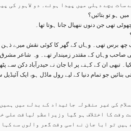
 سات بچے دہلی میں پیدا ہوئے۔ دو لاہور کی پی
میں ہو تو بتائیں؟
وٹی تھی جن دنوں ننھیال جانا ہوتا تھا۔
ف چھ برس تھی۔ وہاں کے گھر کا کوئی نقش میرے ذہن 
لی صاحب وہاں کے مقتدر زمیندار تھے۔ وہ شاعر مشرق عل
 کیا۔ تبھی ان کے کہنے پر ابا جان نے حیدرآباد دکن س
 بنائیں جو تمام دنیا کے لیے رول ماڈل ہو، ایک آئیڈی
19ء میں آئے۔ دارالسلام کی غیر منقولہ جائیداد کے بدلے می
 وقت کا اختلاف ہو گیا وزیراعظم لیاقت علی خا
ہیں تو ابا جان نے اسی وقت گھر والوں سے کہا