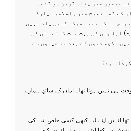
گئے خیموں میں پناہ گزین ہو گئے۔
ن کے گھر فصیح منزل اسلامیہ پارک
 پاس رہ کر مجھے میکہ کبھی یاد نہیں
) ابا جان کی بہت عزت کرتے۔ ان کی
تیں۔ کچھ دنوں کے بعد ہم خیموں سے
کردار ہے؟
وقت ہی نہیں ہوتا تھا۔ اماں کے ساتھ ہمارے
نہایت فقیرانہ مزاج پایا تھا انہیں اپنے لیے کبھی کسی خاص شے کی
 شوق سے کھا لیتیں۔ ہم نے انہیں کبھی