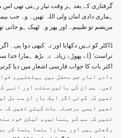
گرفتاری کے بعد ہر وقت تیار رہتی تھی اس می
ہماری دادی اماں ولی اللہ تھیں۔ وہ جب بیمار
مریضم تو طبیبم… اور پھر وہ ٹھیک ہو جاتی ت
ڈاکٹر کو نہیں دکھایا اور نہ کبھی دوا پی۔ اگ
تراست‘ (اے پھوڑے زیادہ نہ بڑھ ہمارا خدا سب
اکثر بات کا جواب فارسی اشعار میں دیا کرتی
دادی اماں جس محفل میں بیٹھتیں، خواہ
تھی۔ بس ان کی باتیں سنتے اور انہی ک
تھیں کہ کوئی اگر ایک بار ان سے مل لی
تھیں ایسی برجستہ بات کہتی تھیں کہ س
تھیں کہ سب کو ہنساتیں، لیکن خود سنجی
رکھتی ہیں اور ہمارا ہنسا ہنسا کر بر