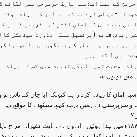
ہاجرین کے لیے اسلامیہ پارک چوبرجی میں لگائے 
وستی تھی اس لیے ہم گھر والوں کا زیادہ وقت ا
تنی محبت دی کہ اماں اکثر کہا کرتیں کہ ان کے
ٹر ریاض قدیر (پرنسپل کنگ ایڈورڈ میڈیکل کالج
وہ بیماری میں اماں کی ٹانگوں کی مالش کیا کر
نت میں آ گئے ہیں۔
زیادہ محبت تھی۔ آپ کی تربیت میں کس کا زیادہ 
ہمیں دونوں سے
 اماں کا زیادہ کردار ہے کیونکہ ابا جان کے پاس تو 
یت و سرپرستی نے ہمیں بہت کچھ سیکھنے کا موقع دیا۔
ں؟
ج: میری دادی جان کا نام رقیہ بیگم تھا۔ وہ ۱۸۷۳ء میں پیدا ہوئیں۔ انہوں نے 
بستر نہ اچھا کھانا حد یہ کہ باسی روٹی بھی بہت ذوق