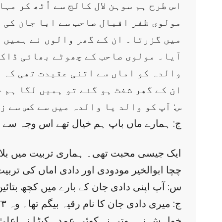
اس طرح ہم سوہن لال کالج سے اُٹھ کر م
مولوی ظفر اقبال صاحب سے ابا جان کی د
میں گزرتا۔ ان کے گھر والوں نے ہمیں ا
آیا۔ مولوی صاحب کے چھوٹے بھائی ڈاک
والدہ کو اماں سے اتنی عقیدت تھی کہ 
ان کے گھر شفٹ ہو گئے تو ہمیں لگا ہم ج
س: آپ کو والد یا والدہ میں سے کس سے 
ج: ہمارے ماں باپ ہم خیال تھے اس وجہ سے 
ایک جیسی محبت تھی۔ ہماری تربیت میں بلاشبہ
چچا ابوالخیر مودودی اور دادی اماں کی ترب
س: آپ اپنی دادی جان کے بارے میں کچھ بتائی
خواہش نہ ہوتی نہ کوئی عمدہ کپڑا نہ اعلیٰ 