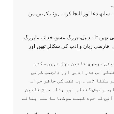
۔
 ساتھ دعا اور التجا کرتے ہوئے کہتیں من
تی تھیں ’’اے دنبل، بزرگ مشو، خدائے مابزرگ
وہ فارسی زبان و ادب کی سکالر تھیں اور
وئی دوسری خاتون بول نہیں سکتی
فتگو اس قدر ادبی اور دلچسپ کرتی
ں سکتا تھا۔ وہ غضب کی حاضر جواب
ایسی خوش گفتار اور بذلہ سنج خاتون
ٓتی کہ خود کیسے سوکھا سا منہ بنائے