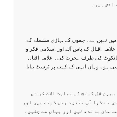
دائش ہیں۔
میں نہیں ہے۔ جموں کے پہاڑی سلسلے کے
امہ اقبال کے پاس آئے اور اسلامی فکر و
ے پٹھانکوٹ کی طرف ہجرت کی۔ علامہ اقبال
ل سی ہو۔ وہاں انہی کے کہنے پر ٹرسٹ بنایا
ں ہمیں سوہن لال کالج کی عمارت الاٹ کر دی
ن نے کہا آپ تنقید بھی کرتے ہیں اور
 سامان باندھ لیں اور یہاں سے چلیں۔