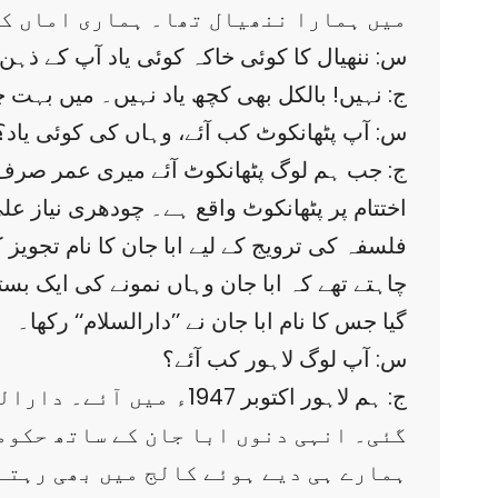
میں ہمارا ننھیال تھا۔ ہماری اماں کے
س: ننھیال کا کوئی خاکہ کوئی یاد آپ کے ذہن 
ج: نہیں! بالکل بھی کچھ یاد نہیں۔ میں بہت چھ
س: آپ پٹھانکوٹ کب آئے، وہاں کی کوئی یاد؟
ج: جب ہم لوگ پٹھانکوٹ آئے میری عمر صر
اختتام پر پٹھانکوٹ واقع ہے۔ چودھری نیاز ع
فلسفہ کی ترویج کے لیے ابا جان کا نام تجویز
چاہتے تھے کہ ابا جان وہاں نمونے کی ایک بستی
گیا جس کا نام ابا جان نے ’’دارالسلام‘‘ رکھا۔
س: آپ لوگ لاہور کب آئے؟
ج: ہم لاہور اکتوبر 47
گئی۔ انہی دنوں ابا جان کے ساتھ حکومت
ہمارے ہی دیے ہوئے کالج میں بھی رہتے 