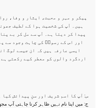
پیکر و مہر و محبت، ایثار و وفا، روا
ہیں۔ آپ کی شخصیت ہوا کے لطیف جھون
پیدا کر دیتا ہے۔ آپ سے مل کر بے پن
اور اس کے رسولؐ کی چاہت وجود سے پھ
ایسی عارفہ ہیں کہ ان جیسے لوگ انس
اردگرد والوں کو معطر کیے رکھتی ہے۔ 
س: آپ کا اسم شریف اور سنِ پیدائش کیا 