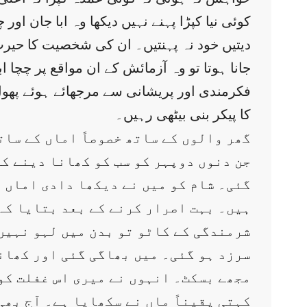
کوئی نیا کپڑا پہنے نہیں دیکھا وہ ابا جان اور
دیتیں خود نہ پہنتیں۔ ان کی شخصیت کا حیرت 
جانا ہوتا تو وہ آزمائش کے ان مواقع پر چچا 
فکرمندی اور پریشانی سے مرجھائے ہوئے پھول 
کا پیکر بنی بیٹھی رہیں۔
گھر والوں کے ساتھ خصوصاً اماں کے سات
جن دنوں دوپہر کو سب کو کھانا دینے کی
گئی۔ شام کو میں نے دیکھا دادی اماں ن
ہیں۔ بہت اصرار کرنے کے بعد بتایا کہ 
شرمندگی کے کاٹو تو بدن میں لہو نہیں
سرزد ہو گئی۔ میں بھاگی گئی اور کھانا
مجھے بسکٹ۔ انہوں نے میری اس غفلت کو 
کہتی یقیناً ماں نے سکھایا ہے۔ آج بھی