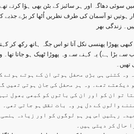
ں سوئی دھاگہ اور ہر سائبز کے بٹن بھی ہؤا کرتے تھے
 ہوتیں تو آسمان کی طرف نظریں اُٹھا کر بڑے جذبے کے
ھیں۔ زندگی بھر
ر کبھی پھوڑا پھنسی نکل آتا تو اس جگہ ہاتھ رکھ کر کہ
 سے بڑا ہے) یہ کہنے سے وہ پھوڑا ٹھیک ہو جاتا تھا۔ 
 تھیں۔
 وہ کتنی ہی بڑی محفل ہوتی ان کے ہوتے ہوئے ک
و دیکھتے تھے۔ وہ ہر محفل کی جان ہوتی تھیں گ
تا تو ان کو اور ان کی باتوں کو کبھی بھول نہی
ننے والوں کے دل پر وہ بات نقش ہو جاتی تھی۔ 
دہ رہتیں اس پر ہم لوگوں کو اور زیادہ ہنسی ا
ا حال کر دیتی ہیں۔