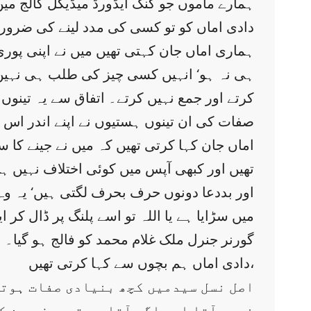
ہمارے ماموں جو کنگ ایڈورڈ میڈیکل کالج می
دادی اماں کو تو کسی کی مدد لینے کی ضرورت 
ہماری اماں جان کہتی تھیں میں نے اپنی پ
ہی نہ ہو‘ انہیں کسی چیز کی طلب ہی نہیں 
کرتے اور جمع نہیں کرتے۔ اتفاق سے یہ تینوں
صفات کی ان تینوں ہستیوں نے اپنے اندر اس
اماں جان کہا کرتی تھیں کہ میں نے جینے کا
تھیں اور کبھی آپس میں کوئی اختلاف نہیں ہوت
میں سڑایا ہے یا اللہ تو اسے پلنگ پر ڈال کر 
گورنر جنرل ملک غلام محمد کو فالج ہو گیا۔
دادی اماں ہم بچوں سے کہا کرتی تھیں،
نہیں آتا اور اگر آتا ہے تو صرف دین