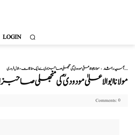
LOGIN
آسیہ راشد
مولانا ابوالاعلیٰ مودودیؒ کی منجھلی صاحبزادی سے ایک ملاقات - بتول فروری...
مولانا ابوالاعلیٰ مودودیؒ کی منجھلی صاحبزاد
0
Comments: