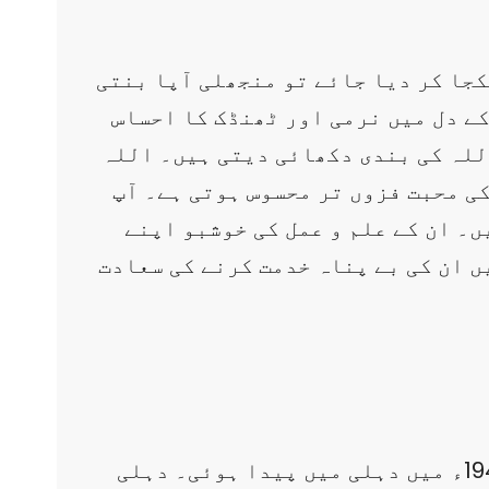
جا کر دیا جائے تو منجھلی آپا بنتی
کے دل میں نرمی اور ٹھنڈک کا احساس
اللہ کی بندی دکھائی دیتی ہیں۔ اللہ
ی محبت فزوں تر محسوس ہوتی ہے۔ آپ
ں۔ ان کے علم و عمل کی خوشبو اپنے
ں ان کی بے پناہ خدمت کرنے کی سعادت
ج: میں اپنا نام نہیں ظاہر کرنا چاہتی آپ مجھے مولانا مودودیؒ کی صاحبزادی کہہ کر بلائیں۔ میں 1941ء میں دہلی میں پیدا ہوئی۔ دہلی