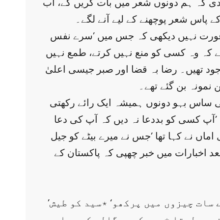
 دی کہ ہم دونوں شعر میں بات کریں گے، اب
 پاس شعر پوچھنے کے لیے آنے لگے۔
 عورت نہیں دیکھی کہ جس میں ’سرے نفس
 کہ وہ کسی کو منع نہیں کرتے، طمع نہیں
جود تھیں۔ رضا بہ قضا اور صبر جیسی اعلیٰ
نمونہ بن گئے تھے۔
ھی ساس بہو دونوں ہمیشہ ایک رائے رکھتی
 ’آپ کسی کو بددعا نہ دیں کہ آپ کی دعا
یں ابا جان جیل میں تھے اور دادی اماں نے کہا تھا ’جس نے میرے بیٹے کو جیل
 بعد اخبارات میں خبر چھپی کہ پاکستان کے
’اصل نسل سیدمیں کچھ بنیادی صفات ہوتی ہیں جب کوئی تم سے کہے کہ میں سید ہوں تو اسے سات چیزوں میں پرکھو‘ ٭سید کو طیش
 نہیں لیتا ٭سید کبھی گالی کے جواب