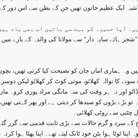
شبہ ایک عظیم خاتون تھیں جن کے بطن سے اس دور کے مج
ی۔ آپا حمیرہ کو بہت سی باتیں اب بھی یاد ہیں
’’شجر ہائے سایہ دار‘‘ سے مولانا کی والدہ کے بارے میں 
ونے کا نوالہ کھلائو، موتی کوٹ کر کھلائو لیکن دوسر
الو اور نہ ہر وقت کی منہ مانگی مراد پوری کرو۔ ماں 
ہ تو بڑے بڑوں کو سیدھا کر دیتی ہے اور پھر کہتی تھیں،
ل چٹنی سے روٹی کھلائی۔
 کے سرد و گرم حالات سے بڑی ثابت قدمی سے گزر گئے 
نا ٹوٹا ہوا بٹن خود ٹانک لیتے تھے۔ اپنا پھٹا ہوا کرتہ خود رفو