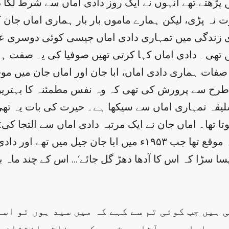
ں پڑھتے تھے انہوں نے ایک روز دادی اماں سے شرط لگا
نہ پڑی، لیکن ہمارے ماموں بار بار ہماری اماں جان کے
وری زندگی میں تمہاری دادی اماں جیسی کوئی دوسری
تھی۔ دادی اماں کہا کرتی تھیں صوفیا کی یہ صفت ہے
 صفات ہماری دادی اماں، ابا جان اور اماں جان میں مو
 طرح سے پرورش کی تھی کہ وہ نفس مطمئنہ کا بہترین 
 سلیقہ تمہاری اماں سے سیکھا ہے۔ حیرت کی بات یہ ت
ا تھا۔ اماں جان نے ایک مرتبہ دادی اماں سے التجا کی:
اور بددعا دونوں حرف بحرف لگتی ہیں‘ یہ وہ موقع تھا جب ۱۹۵۳ء م
ایسا سڑا کہ اس کا آدھا دھڑ گل جائے‘… اس کے چند ماہ
 کے معاملے میں آتا ہے ٭سید کبھی ذاتی انتقام