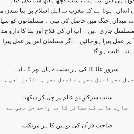
ر جوں ہی اس سے ہٹے ، سب کچھ ہاتھ سے نکل گیا۔
 اندازہ ہوتا ہے کہ مغرب نے اہل اسلام پر اپنا تمدن 
 نے میدان ِ جنگ میں حاصل کی تھی ۔ مسلمانوں کو سیا
سلسل جاری ہیں ۔ اب ان کی فلاح اور بقا کا دارو مد
 عمل پیرا ہو جائیں ۔ اگر مسلمان اس پر عمل پیرا ہو گ
ہندہ ثابت ہو گا۔
سرورِ عالمؐ کی ہر سنت جہاں بھر کے لیے
سہل بھی اسہل بھی ہے اجمل بھی ہے اکمل بھی ہے
سنتِ سرکارِ دو عالم پر چل کر دیکھیے
سارے عالم کے مسائل کا یہ واحد حل بھی ہے
صاحبِ قرآن کی توہین کا ہر مرتکب