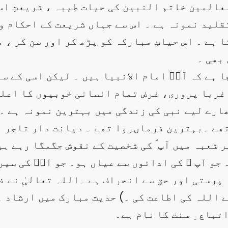
عالمین خاتم النبین کی حیات طیبہ ، شریعتِ اس
لید نمونہ ہے ۔ اس سے جہاں شریعت کے احکام و
 ہے ۔ اس حیاتِ مبارکہ کو پڑھ کر اور سن کر ، 
 بھی ۔
ہے کہ آپؐ امام الانبیا ہیں ۔ لیکن اسی کے سا
ربا پروری، غرض تمام انسانی خوبیوں کا اعلیٰ پ
(تمھارے لیے نبی کی زندگی میں بہترین نمونہ ہے ۔
ر تھے ۔بہترین فرماںروا تھے ۔ دیانت دار تاجر 
 شعبہ میں آپ ؐ کی شخصیت کے نقوش جگمگا رہے ہی
 جو آپ ؐ کی ادائوں سے عیاں ہو۔ جو آپؐ کی سیر
ستی اور حق سے انحراف ہے ۔اللہ تعالیٰ نے فرما د
نے اللہ کی اطاعت کی ۔) حدیث مبارک میں ارشاد ہ
تباع ِ سنت کا نام ہے۔