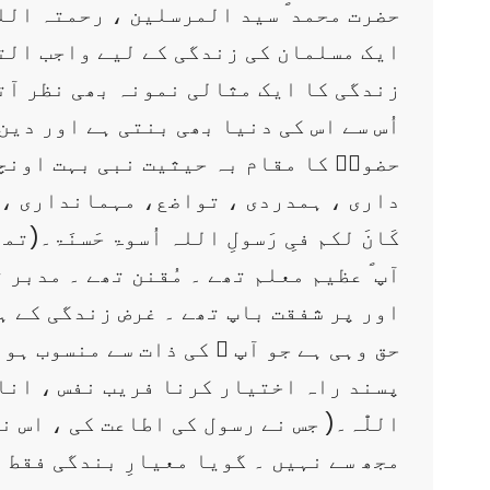
حضرت محمد ؐ سید المرسلین ، رحمتہ الل
ایک مسلمان کی زندگی کے لیے واجب التق
زندگی کا ایک مثالی نمونہ بھی نظر آتا
اُس سے اس کی دنیا بھی بنتی ہے اور دین
حضورؐ کا مقام بہ حیثیت نبی بہت اونچا 
داری ، ہمدردی ، تواضع، مہمانداری ، غ
کَانَ لکم فیِ رَسولِ اللہ اُسوۃ حَسنَۃ۔
آپ ؐ عظیم معلم تھے ۔ مُقنن تھے ۔ مدب
اور پر شفقت باپ تھے ۔ غرض زندگی کے ہر
حق وہی ہے جو آپ ؐ کی ذات سے منسوب ہو۔
پسند راہ اختیار کرنا فریب نفس ، انا پر
اللّٰہ۔( جس نے رسول کی اطاعت کی ، اس 
مجھ سے نہیں ۔ گویا معیارِ بندگی فقط ا