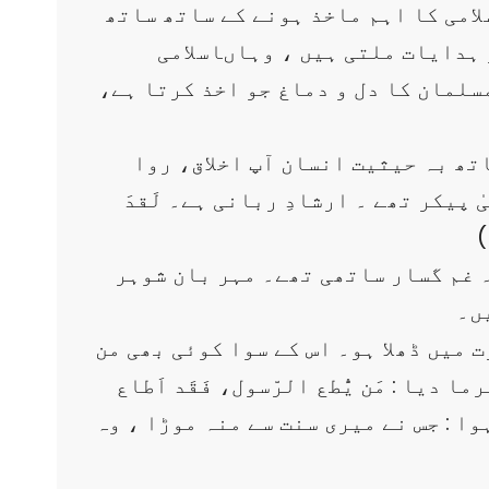
لامی کا اہم ماخذ ہونے کے ساتھ ساتھ
 ہدایات ملتی ہیں ، وہاںاسلامی
مسلمان کا دل و دماغ جو اخذ کرتا ہے،
تھ بہ حیثیت انسان آپ اخلاق، روا
یکر تھے ۔ ارشادِ ربانی ہے۔ لَقدَ
)
۔ غم گسار ساتھی تھے۔ مہر بان شوہر
ں۔
ت میں ڈھلا ہو۔ اس کے سوا کوئی بھی من
یا : مَن یُّطع الرّسول، فَقَد اَطاع
وا : جس نے میری سنت سے منہ موڑا ، وہ