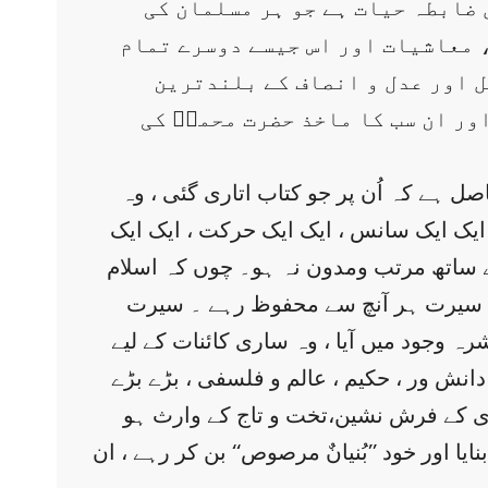
 ضابطہ حیات ہے جو ہر مسلمان کی
، معاشیات اور اس جیسے دوسرے تمام
ل اور عدل و انصاف کے بلندترین
اور ان سب کا ماخذ حضرت محمدؐ کی
ہے کہ اُن پر جو کتاب اتاری گئی ، وہ
یک ایک سانس ، ایک ایک حرکت ، ایک ایک
 ساتھ مرتب ومدون نہ ہو۔ چوں کہ اسلام
ؐ کی سیرت ہر آنچ سے محفوظ رہے ۔ سیرت
 وجود میں آیا ، وہ ساری کائنات کے لیے
انش ور ، حکیم ، عالم و فلسفی ، بڑے بڑے
نبوی کے فرش نشین،تخت و تاج کے وارث ہو
 اور خود ’’بُنیانٌ مرصوص‘‘ بن کر رہے ، ان