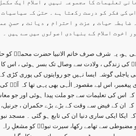
انی تعلیمات کا مجموعہ نہیں ، اسلام ایک مکمل
س کی فکر کو درست رکھتا ہے ۔ حتیٰ کہ سیاسیات
 ضابطہ حیات ، عزت و احترام ، دیانت ، حسنِ عم
ور اخوت اسلام کے بنیادی اصولوں میں سے ہیں ۔ 
و، یہ شرف صرف خاتم الانبیا حضرت محمدؐ کو حاصل 
 کی زندگی ، ولادت سے وصال تک بسر ہوئی ، اس کا ا
 یاجلی گوشہ ایسا نہیں جو روایتوں کی پوری کڑی کے
ری پیغمبر، اس لیے مقصود ِ الٰہی بھی یہی تھا کہ آپ
کہ اس کی تعلیمات سے جو ملت پیدا ہوئی اور جو معاشرہ
ا کہ ان کے فیض سے وقت کے بڑے بڑے حکمران ، جرنیل، د
ے کہ ایکا ایکی ساری دنیا ان کی تابع ہو گئی ۔ مسجد 
مضبوطی سے تھامے رکھا، سیرت نبویؐ کو مشعلِ راہ بنایا