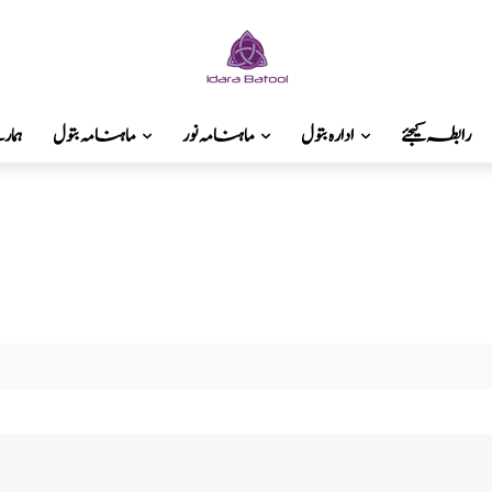
رابطہ کیجئے
ادارہ بتول
ماہنامہ نور
ماہنامہ بتول
ہما