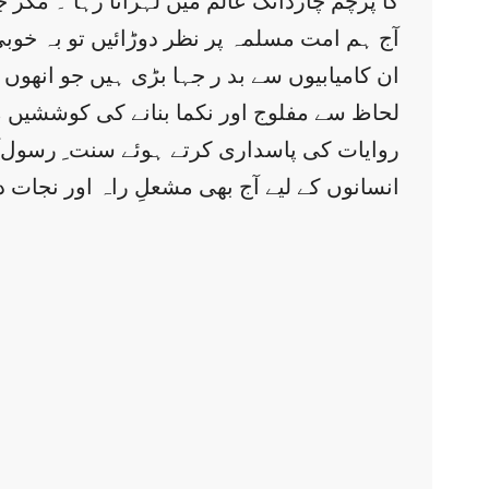
کا پرچم چاردانگ عالم میں لہراتا رہا ۔ مگ
آج ہم امت مسلمہ پر نظر دوڑائیں تو بہ خوبی
ان کامیابیوں سے بد ر جہا بڑی ہیں جو انھوں
لحاظ سے مفلوج اور نکما بنانے کی کوششیں م
روایات کی پاسداری کرتے ہوئے سنت ِ رسول ؐ پر
انسانوں کے لیے آج بھی مشعلِ راہ اور نجات د