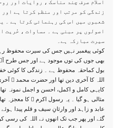
اسلام صرف چند مناسک ، روایات اور روح
زندگی کو مرتب اور منظم کرتا ہے اور ا
شعبوں میں اس کی رہنمائی کرتا ہے ۔ یہ
اصولوں پر مبنی ہے ۔ مساوات ، حُریت ا
سیرت مبارکہ ہے۔
کوئی پیغمبر نہیں جس کی سیرت محفوظ رہی ہ
بھی جوں کی توں موجود ہے اور جس طرح آپؐ
بول کماحقہ محفوظ ہے ۔ زندگی کا کوئی خفی
اللہ کا آخری دین تھا اور حضرت محمد ؐ آخ
کایہی کامل و اکمل، احسن و اجمل نمونہ تھا 
مثالی ہو گیا ۔ یہ رسول اکرم ؐ کا معجزہ تھ
عابد و زاہد اور وارثانِ سیف و قلم پیدا ہوئ
گئے اور پھر جب تک انھوں نے اللہ کی رسی کو 