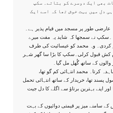
ات بھی ایک دوسرے کو بتاتے۔ سکپ
ہی دل میں بہت خوش تھا کہ اسے ایک
ہ عارضی طور پر مسجد میں قیام پذیر ہے۔
ا ۔سکپ نے سمجھا کہ شاید یہ مفت میرے
راہم کردی۔ وہ محمد کو عیسائیت کی طرف
 پیش کش قبول کرلی۔سکپ کا بڑا سا گھر شہر
والوں کے ساتھ گُھل مل گیا۔
ہ کرتا۔ محمد انتہائی کم گو تھا،
ل پسند تھا، خریدار کے ساتھ انتہائی تحمل
ر اپنے بہترین برتاؤ سے اگلے کا دل جیت
کے سامنے میز پر قیمتی دوائیوں کے بہت