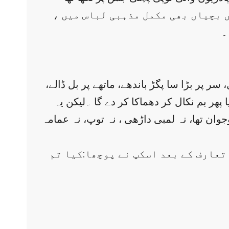
ں بچیاں بھی مکمل مذہبی لباس میں ،
۔
ر پر بڑا سا پگڑ باندھے، ماتھے پر بل ڈالے،
ا پھر بم نکال کر دھماکا کر دے گا ۔لیکن یہ
ان تھا، نہ لمبی داڑھی ، نہ توپ، نہ عمامہ
تعارف کے بعد اسکپ نے پوچھا:کیا تم