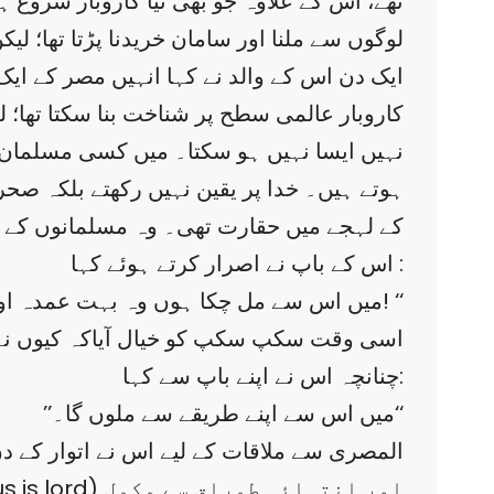
تھے، اس کے علاوہ جو بھی نیا کاروبار شروع ہ
لوگوں سے ملنا اور سامان خریدنا پڑتا تھا؛ ل
ایک دن اس کے والد نے کہا انہیں مصر کے ا
کاروبار عالمی سطح پر شناخت بنا سکتا تھا؛
ہوتے ہیں۔ خدا پر یقین نہیں رکھتے بلکہ صح
کے لہجے میں حقارت تھی۔ وہ مسلمانوں کے بارے
اس کے باپ نے اصرار کرتے ہوئے کہا :
’’میں اس سے مل چکا ہوں وہ بہت عمدہ اور نفیس آدمی ہے، تم اس سے ایک بار مل لو! ‘‘
اسی وقت سکپ سکپ کو خیال آیاکہ کیوں نہ م
چنانچہ اس نے اپنے باپ سے کہا:
’’میں اس سے اپنے طریقے سے ملوں گا۔‘‘
المصری سے ملاقات کے لیے اس نے اتوار کے دن