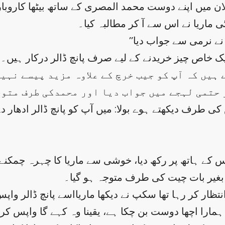
ماریا نے اس سے آ کر مطالبہ کیا۔
یک خاص چیز خریدنے کے لیے صرف پانچ ڈالر درکار ہیں۔“ 
اس کے ہاتھ پر رکھ دیا، خوشی سے ماریا کا چہرہ چمکنے 
بغیر بات چیت کی طرف متوجہ ہو گیا۔
نتظار کر رہا تھا سکپ نے دیکھا ماریااسے پانچ ڈالر و
مارا اچھا دوست بن چکا ہے، یقینا وہ کہے گا واپس کر