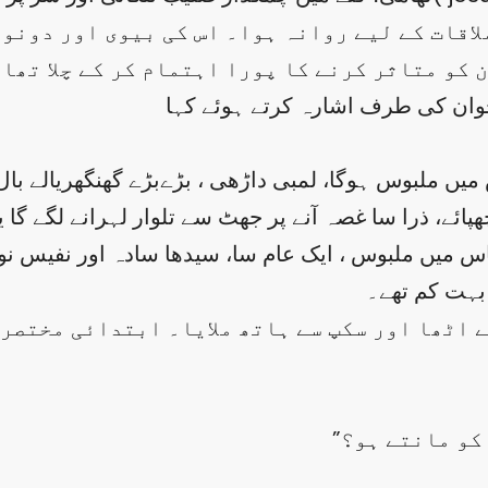
اقات کے لیے روانہ ہوا۔ اس کی بیوی اور دونو
کو متاثر کرنے کا پورا اہتمام کر کے چلا تھا 
یں ملبوس ہوگا، لمبی داڑھی ، بڑےبڑے گھنگھریالے بال، س
پائے، ذرا سا غصہ آنے پر جھٹ سے تلوار لہرانے لگے گا ی
س میں ملبوس ، ایک عام سا، سیدھا سادہ اور نفیس نوجو
ی بہت کم تھے۔
 اٹھا اور سکپ سے ہاتھ ملایا۔ ابتدائی مختصر 