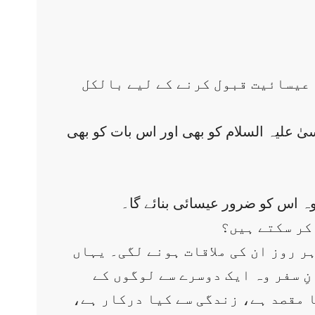
ہ عیسائیت قبول کرنے کے لیے بالکل
یٰ علیہ السلام کو بھی اور اس بات کو بھی
 اس کو ضرور عیسائی بنائے گا۔
ر روز ان کی ملاقات ہونے لگی۔ یہاں
ِ سفر وہ ایک دوسرے سے لوگوں کے
 مقصد ہے، زندگی سے کیا درکار ہے،