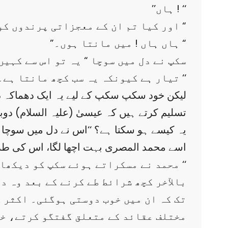
’’ہاں ! ‘‘
’’اور کیا تم ان کے معجزاتی پرندوں کو بھی مانتے ہو؟ “
”ہاں ہاں ! میں مانتا ہوں۔ “
سکپ نے دل میں سوچا “ یہ تو اس سے کہی
تیار ہے کیونکہ یہ سب کچھ مانتا ہے۔ ‘‘
لیکن خود سکپ سکپ کے لیے یہ ایک دھماکہ دار
تسلیم کرتے ہیں کہ عیسیٰ (علیہ السلام) دوبا
’’یہ کیسے ہو سکتا ہے؟ ‘‘اس نے دل میں سوچا
اسے محمد المصری بہت اچھا لگا، اس کی طر
محمد نے مسکراتے ہوئے سکپ کو دیکھا اور کہا: ’’کیا اب ہم کاروبار کے بارے میں بات کر سکتے ہیں؟ ‘‘
بالآخر کچھ شرائط طے کرنے کے بعد وہ 
تک کہ ان میں خوب دوستی ہوگئی۔ اکثر 
مختلف عقائد کے متعلق گفتگو کرتے، خد