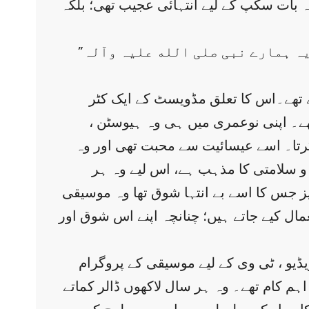
یہ بات سکپ کے لیے انتہائی عجیب تھی؛ بلکہ
”تم نے پانچ ڈالر واپس کیوں لیے ؟“ اس کا جواب سن کروہ مزید حیران ہوا۔ اس نے کہا:” یہ ہمارے نبی صلی الله علیہ وآلہ
 تھے۔اس کا تعلق مڈویسٹ کے ایک کٹر
ھے۔ اپنی نوعمری میں ہی وہ ہیوسٹن ،
رتا۔ اسے عیسائیت سے محبت تھی اور وہ
 سلامتی کا مذہب ہے، اس لیے وہ ہر
یز جس کا اسے بے انتہا شوق تھا وہ موسیقی
ل کیے جاتے ہیں؛ چنانچہ اپنے اس شوق اور
یڈیو ، ٹی وی کے لیے موسیقی کے پروگرام
 اہم کام تھے۔ وہ ہر سال لاکھوں ڈالر کماتے