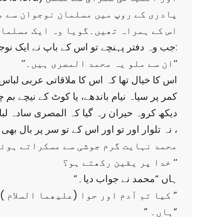
پادری کے روپ میں مسلمان نوجوان سے مل
اس کے ہمراہ تھیں۔گویا وہ ایک مسلمان 
جب وہ دفتر پہنچے تو اس کے باپ نے ایک نوجوان کی طرف اشارہ کرتے ہوئے کہا:
’’ان سے ملو یہ محمد المصری ہیں۔‘‘
اس کا خیال تھا کہ اس کا ملاقاتی عربی لباس م
کمر پر سیاہ نیام باندھے، یا کوٹ کے نیچے بم چھ
دیکھ کروہ حیران رہ گیا کہ المصری سادہ لبا
، نہ تلوار اور تو اور اس کے تو سر پر بال بھ
محمد نہایت گرم جوشی سے مسکراتے ہوئے
خدا پر یقین رکھتے ہو؟ ‘‘
”ہاں “محمد نے جواب دیا۔
”کیا تم آدم اور حوا (علیھما السلام ) کو مانتے ہو؟ ”
” ہاں۔“