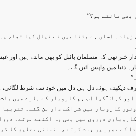
ں زیادہ آسان ہے جتنا میں نے خیال کیا تھا، ی
 خبر تھی کہ مسلمان بائبل کو بھی مانتے ہیں اور عیس
رہ دنیا میں واپس آئیں گے۔
۔
ف دیکھتے ہوئے دل ہی دل میں خود سے شرط لگائی، وہ
دونوں کاروبار میں شراکت دار بن گئے۔ تقریبا ہ
کاروباری دوروں میں بھی وہ اکٹھے ہوتے۔ دوران
ا کے تصور پر بات کرتے ، انسانی تخلیق کا کیا