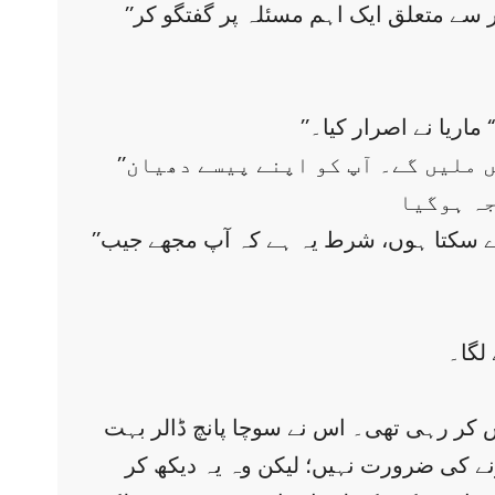
’’ڈیڈ! مجھے پانچ ڈالر چاہئیں ۔‘‘ سکپ گھر کے لان میں اپنے دوست محمد المصری کے ساتھ بیٹھا کاروبار سے متعلق ایک اہم مسئلہ پر گفتگو کر
ماریا نے اصرار کیا۔
’’نہیں یہ اصول کے خلاف ہے ، ہم طے کر چکے ہیں کہ آپ کو جیب خرچ کے علاوہ مزید پیسے نہیں ملیں گے۔ آپ کو اپنے پیسے دھیان
’’ماریا سر جھکائے کھڑی تھی۔اچانک محمد اس کی طرف دیکھتے ہوے بولا: میں آپ کو پانچ ڈالر ادھار دے سکتا ہوں، شرط یہ ہے کہ آپ مجھے جیب
لگا۔
اپس کر رہی تھی۔ اس نے سوچا پانچ ڈالر بہت
نے کی ضرورت نہیں؛ لیکن وہ یہ دیکھ کر