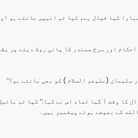
 کا وقت آ گیا تھا، اس نے کہا:’’ کیا تم بائبل