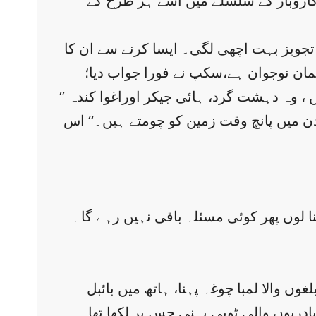
۔ کاروبار کے سلسلے میں اسے ہر طرح کے
جویز بہت اچھی لگی۔ ایسا کرنے سے ان کا
مان نوجوان ہے،سکپ نے فورا جواب دیا؛
’’ نہیں ایسا نہیں ہو سکتا۔ میں کسی مسلمان سے ملاقات نہیں کروں گا۔ مسلمان قابلِ بھروسہ نہیں ، وہ دہشت گرد، ہائی جیکر اوراغوا کندہ
دن میں پانچ وقت زمین کو چومتے ہیں۔‘‘ اس
لوں پھر کوئی مسئلہ باقی نہیں رہے گا۔
 والا لمبا چوغہ پہنا، ہاتھ میں بائبل
س پر لکھا تھا( jesus is lord) اور انتہائی طمراق سے مکمل