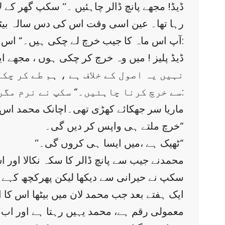
رہا تھا۔ عین اسی وقت اس کی دس سالہ بیٹی 
’’آپ اس ماہ کا جیب خرچ لے چکی ہیں۔“ اس نے نرمی سے جواب دیا:
’’ڈیڈ پلیز ! میں وہ خرچ کر چکی ہوں ، مجھے ا
سے خرچ کرنا چاہئیں۔“ سکپ نے نرم مگر حتمی لہجے میں جواب دیا اور محمدکی طرف متوجہ ہوگیا:
خرچ ملتے ہی واپس کر دیں گی۔“
’’ٹھیک ہے ،میں ایسا ہی کروں گی۔“
محمدنے جیب سے پانچ ڈالر کا سکہ نکالا اور 
سکپ نے حیرانی سے دیکھا لیکن پھرکچھ کہے 
ایک ہفتے بعد جب محمد لان میں بیٹھا اس کا ا
معمولی رقم ہے، محمد یہیں رہتا ہے اور اب ہ