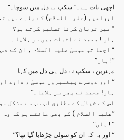
”اچھی بات ہے۔“ سکپ نے دل میں سوچا۔
میں قربان کرنا تسلیم کرتے ہو؟ “
ہاں ! محمد نے اثبات میں سر ہلایا۔
”اچھا تو موسیٰ علیہ السلام ، ان کے دس احکام اور سرخ سمندر کا پانی روک دینے پر یقین رکھتے ہو؟ “
’’ہاں !‘‘
بہترین ، سکپ نے دل ہی دل میں کہا:
’’اور دوسرے پیغمبروں موسیٰ ، داود اور سلیمان (علیھم السلام ) کو بھی مانتے ہو؟ ‘‘
’’ہاں! محمد نے پھر سر ہلایا۔
اس کے خیال کے مطابق اب سب سے مشکل سوال
علیہ السلام ) کو بھی مانتے ہو کہ وہ الله کے بھیجے ہوئے پیغمبر ہیں۔‘‘
’’ہاں ! ‘‘
’’اور یہ کہ ان کو سولی چڑھایا گیا تھا؟ ‘‘