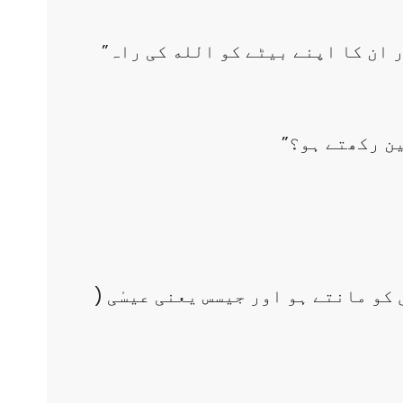
”ابراھیم (علیہ السلام) کے بارے میں تمہارا کیا خیال ہے، کیا تم انہیں مانتے ہو اور ان کا اپنے بیٹے کو الله کی راہ
 کو مانتے ہو اور جیسس یعنی عیسٰی (