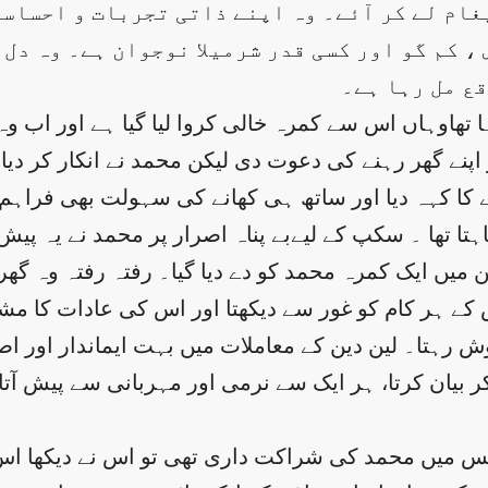
غام لے کر آئے۔ وہ اپنے ذاتی تجربات و احساس
، کم گو اور کسی قدر شرمیلا نوجوان ہے۔ وہ دل 
ع مل رہا ہے۔
 تھاوہاں اس سے کمرہ خالی کروا لیا گیا ہے اور اب و
پنے گھر رہنے کی دعوت دی لیکن محمد نے انکار کر دی
رائے کا کہہ دیا اور ساتھ ہی کھانے کی سہولت بھی ف
چاہتا تھا ۔ سکپ کے لیےبے پناہ اصرار پر محمد نے یہ
یں ایک کمرہ محمد کو دے دیا گیا۔ رفتہ رفتہ وہ گھر 
ہر کام کو غور سے دیکھتا اور اس کی عادات کا مشاہد
رہتا۔ لین دین کے معاملات میں بہت ایماندار اور اصو
بیان کرتا، ہر ایک سے نرمی اور مہربانی سے پیش آتا او
جس میں محمد کی شراکت داری تھی تو اس نے دیکھا اس 