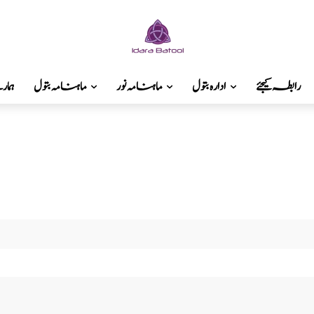
رابطہ کیجئے
ادارہ بتول
ماہنامہ نور
ماہنامہ بتول
ہما