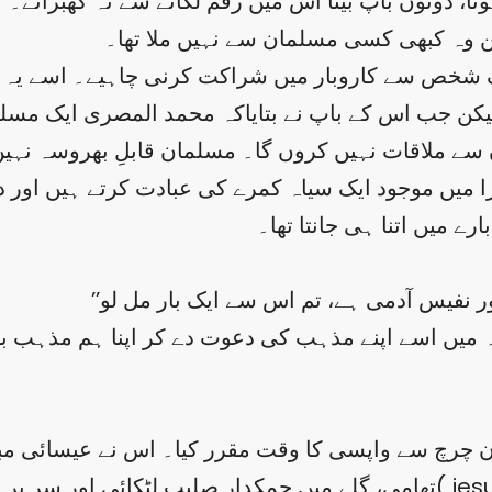
وتا، دونوں باپ بیٹا اس میں رقم لگانے سے نہ گھبراتے
یکن وہ کبھی کسی مسلمان سے نہیں ملا تھا۔
یک شخص سے کاروبار میں شراکت کرنی چاہیے۔ اسے یہ ت
 لیکن جب اس کے باپ نے بتایاکہ محمد المصری ایک مسل
را میں موجود ایک سیاہ کمرے کی عبادت کرتے ہیں اور 
 میں اتنا ہی جانتا تھا۔
یں اسے اپنے مذہب کی دعوت دے کر اپنا ہم مذہب بنا 
 چرچ سے واپسی کا وقت مقرر کیا۔ اس نے عیسائی مبلغوں
تھامی، گلے میں چمکدار صلیب لٹکائی اور سر پر پادریوں والی ٹوپی پہنی ج