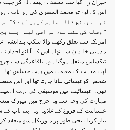
حیران رہ گیا جب محمد نے پیسے لے کر جیب می
اس کے لیے تو محمد المصری کی ہر بات ، ہ
وسلم کی سنت ہے، ہم اسی لیے اپنے بچوں کو قرض لینا اور ادا کرنا سکھاتے ہیں۔ “
امریکہ سے تعلق رکھنے والا سکپ پیدائشی ع
مذہبی خاندان سے تھا۔ اس کے آبائو اجداد ن
ٹیکساس منتقل ہوگیا۔ وہ باقاعدگی سے چرچ 
اپنے مذہب کے معاملے میں بہت حساس تھا۔ 
شخص کوعیسائی بنانا چاہتا تھا اور اس مقصد
تھی۔ عیسائیت میں موسیقی کی بہت اہمیت ہے
مہارت کی وجہ سے وہ چرچ میں میوزک منسٹر
عیسائیت کے فروغ کے علاوہ وہ اپنے باپ کے س
تیار کرنا ، نجی طور پر میوزیکل شو منعقد کرن