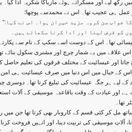
ں رکھ لیے اور مسکراتے ہوئے ماریاکا شکریہ ادا کیا۔ 
ر عمل ہی عجیب تھا۔ اس نے محمدسے پوچھا؛
یسائی تھا۔ اس کے دوست اسے سکپ کے نام سے پکارتے
ے اس علاقے میں بے شمار چرچ اور مشنری سکول بنائے ت
جاتا اور عیسائیت کے مختلف فرقوں کی تعلیم حاصل ک
اس کے خیال میں اس دنیا میں صرف عیسائیت ہی امن و
 کے لیے ہر جگہ عیسائیت کی تبلیغ کرتا تھا۔ دوسری چ
 اور عبادت کے وقت باقاعدہ موسیقی کے آلات استعما
 تھا۔
اتھ مل کر کئی قسم کے کاروبار بھی کرتا تھا جن میں ر
ا، آلاتِ موسیقی کی تربیت دینا، اور انہیں فروخت کرنا