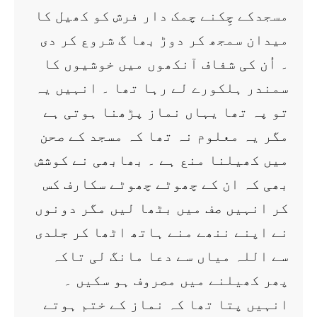
مسجدکے چِکنے چمک دار فرش کو کھیل کا
میدان سمجھ کر دوڑ بھا گ شروع کر دی
۔ اُن کی شفاف آنکھوں میں خوشیوں کا
سمندر ہلکورے لے رہا تھا ۔ انہیں یہ
تو پہ تھا یہاں نماز پڑھنا ہوتی ہے
مگر یہ معلوم نہ تھا کہ مسجد کے صحن
میں کھیلنا منع ہے ۔ بھابھی نے کوشش
بھی کہ ان کے چھوٹے چھوٹے سکارف کس
کر انہیں صف میں بٹھا لیں مگر دونوں
نے اپنے ننھے منے ہاتھ اٹھا کر جلدی
سے اللہ میاں سے دعا مانگ لی تاکہ
پھر کھیلنے میں مصروف ہو سکیں ۔
انہیں پتا تھا کہ نماز کے ختم ہوتے