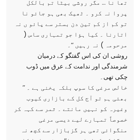
تھا نا … مگر روشی بیٹا تم بالکل
پروا نہ کرو ۔ ٹھیک بھی ہو جائو نا
تو کم از کم تین دن بستر سے پائو ں نہ
اتارنا ۔ کیا ہؤا جو تمہاری ساس (
مرحومہ ) نہ رہیں ‘‘۔
روشی ان کی اس گفتگو کے درمیان
شرمندگی اور ندامت کے عرق میں ڈوب
چکی تھی۔
’’ خالص مرغی کا سوپ بلکہ یخنی ہے ۔
بھئی ہم تو آج کل کے بازاری کیوب
وغیرہ کو نہیں مانتے ۔ ثمر سے کہہ کر
خصوصاً تمہارے لیے دیسی مرغی
منگوائی تھی ہر گزبازار سے کچھ نہ