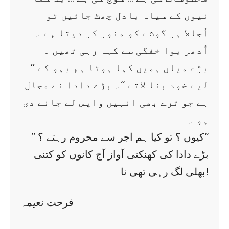
نیوں کے سیاہ بادل چھٹ جائیں تو
اُجالا ہر گوشے کو منور کر دیتا ہے ۔
اُدھر بوا خفگی سے کہہ رہی تھیں ۔
’’ بڑے میاں ہمیں کہا ہوتا ہم بہو کے
لیے خود بنا لاتے ‘‘۔ بڑے دادا نے مجال
ہے جو ٹرے بھی انہیں واپس لے جانے دی
ہو ۔
’’ کیوں ؟ تو کیا ہم اجر سے محروم رہتے ؟‘‘
بڑے دادا کی کھنکتی آواز آج کانوں کو کتنی
بھلی لگ رہی تھی نا!
فرحت نعیمہ