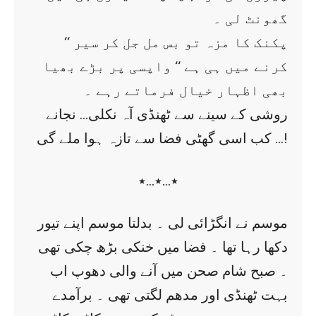
گھونٹ لی ۔
’’ پکنک کا مزہ تو بس مل جل کر سیر
کرنے میں ہی ہے ‘‘ واپسی پر بڑے بھیا
بھی اظہار خیال فرماتے رہے ۔
روشی کے سینے سے ٹھنڈی آہ نکلی… نجانے
کب اسی گھٹی فضا سے تازہ ہوا ملے گی …!
٭…٭…٭
موسم نے انگڑائی لی ۔ بدلتا موسم اپنے تیور
دکھا رہا تھا ۔ فضا میں خنکی بڑھ چکی تھی
۔ صبح شام صحن میں آنے والی دھوپ اب
بہت ٹھنڈی اور مدھم لگتی تھی ۔ برآمدے