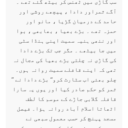
سب گاڑی میں ٹھنس کر بیٹھ گئے تھے ۔
آگے ثمراور دادا ، پیچھے روشی اور
حامد کے درمیان گڑیا ، مانو اور
حمزہ تھے ۔ بڑے بھیا ، بھابھی ، بوا
اور ننھی ہنیہ سمیت اپنی ہنڈا سٹی
میں جا بیٹھے ۔ مگر جب تک بڑے دادا
کی گاڑی نہ چلتی بڑے بھیا کی مجال نہ
تھی کہ اپنے قافلے سمیت روانہ ہوں۔
’’ چلو بھئی اب سٹارٹ کرو‘‘ بڑے دادا نے
ثمر کو حکم صادر کیا اور یوں یہ سارا
قافلہ گلابی جاڑے کے موسم کا لطف
اٹھاتا اسلام آباد روانہ ہؤا۔ فیصل
مسجد پہنچ کر حسب معمول سبھی نے