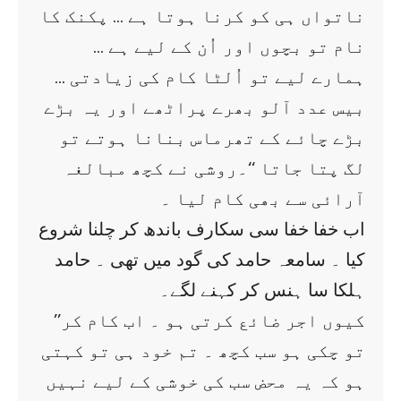
ناتواں ہی کو کرنا ہوتا ہے … پکنک کا
نام تو بچوں اور اُن کے لیے ہے …
ہمارے لیے تو اُلٹا کام کی زیادتی …
بیس عدد آلو بھرے پراٹھے اور یہ بڑے
بڑے چائے کے تھرماس بنانا ہوتے تو
لگ پتا جاتا ‘‘۔روشی نے کچھ مبالغہ
آرائی سے بھی کام لیا ۔
اب خفا خفا سی سکارف باندھ کر چلنا شروع
کیا ۔ سامعہ حامد کی گود میں تھی ۔ حامد
ہلکا سا ہنس کر کہنے لگے۔
’’کیوں اجر ضائع کرتی ہو ۔ اب کام کر
تو چکی ہو سب کچھ ۔ تم خود ہی تو کہتی
ہو کہ یہ محض سب کی خوشی کے لیے نہیں