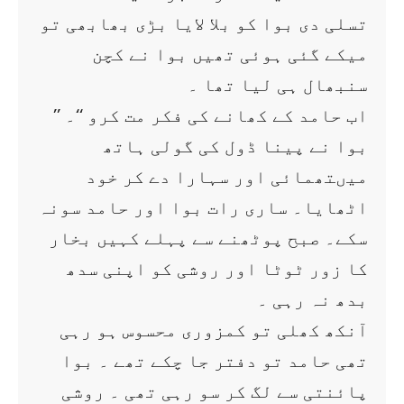
تسلی دی بوا کو بلا لایا بڑی بھابھی تو
میکے گئی ہوئی تھیں بوا نے کچن
سنبھال ہی لیا تھا ۔
’’ اب حامد کے کھانے کی فکر مت کرو ‘‘۔
بوا نے پینا ڈول کی گولی ہاتھ
میںتھمائی اور سہارا دے کر خود
اٹھایا۔ ساری رات بوا اور حامد سونہ
سکے۔ صبح پوٹھنے سے پہلے کہیں بخار
کا زور ٹوٹا اور روشی کو اپنی سدھ
بدھ نہ رہی ۔
آنکھ کھلی تو کمزوری محسوس ہو رہی
تھی حامد تو دفتر جا چکے تھے ۔ بوا
پائنتی سے لگ کر سو رہی تھی ۔ روشی