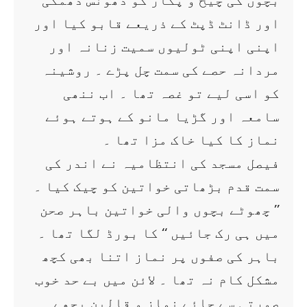
بچوں کی چیخ و پکار کو دھونس دھمکی
اور ڈانٹ ڈپٹ کے ذریعے قابو کیا اور
اپنی اپنی ٹولیوں سمیت زنانہ اور
مردانہ حصے کی سمت چل پڑے ۔ روشینہ
کو اسی لیے تو غصہ تھا ۔ اب ننھی
سامعہ اور گڑیا مانو کے ہوتے ہوئے
نماز کا کیا خاک مزا تھا ۔
فیصل مسجد کی انتظامیہ نے اندر کی
سمت قدم بڑھاتی خواتین کو چیک کیا ۔
’’ چھوٹے بچوں والی خواتین باہر صحن
میں ہی رک جائیں ‘‘ کا بورڈ لگا تھا ۔
باہر کی صفوں پر نماز اتنا بھی کچھ
مشکل کام نہ تھا ۔ لائن میں بے حد خوب
صورتی سے جائے نماز و قالین بچھے