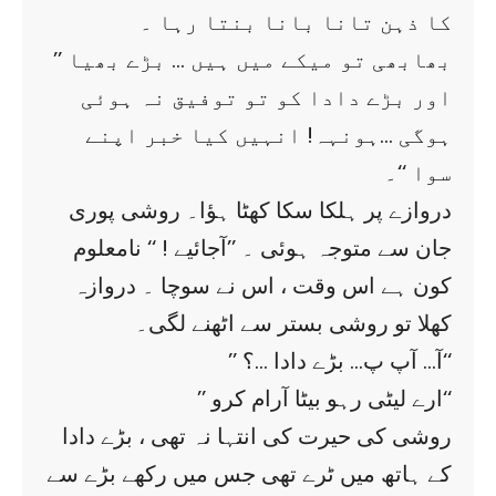
کا ذہن تانا بانا بنتا رہا ۔
’’ بھابھی تو میکے میں ہیں … بڑے بھیا
اور بڑے دادا کو تو توفیق نہ ہوئی
ہوگی …ہونہہ! انہیں کیا خبر اپنے
سوا ‘‘۔
دروازے پر ہلکا سکا کھٹا ہؤا۔ روشی پوری
جان سے متوجہ ہوئی ۔ ’’آجائیے ! ‘‘ نامعلوم
کون ہے اس وقت ، اس نے سوچا ۔ دروازہ
کھلا تو روشی بستر سے اٹھنے لگی۔
’’ آ… آپ پ… بڑے دادا …؟‘‘
’’ ارے لیٹی رہو بیٹا آرام کرو‘‘
روشی کی حیرت کی انتہا نہ تھی ، بڑے دادا
کے ہاتھ میں ٹرے تھی جس میں رکھے بڑے سے