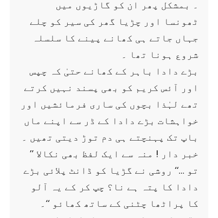
۔ بمشکل پھر ان کو گاڑیوں میں
ٹھونسا اور چڑیا گھر کی سیر کو چلے
جہاں جاتے ہی کھانے پینے کا سلسلہ
شروع ہونا تھا ۔
بڑے دادا باہر کے کھانے حتیٰ کہ چپس
اور آئس کریم کو بھی پسند نہیں کرتے
تھے لہٰذا بچوں کی ساری فرمائشیں اور
خواہشات بڑے دادا کے ڈر سے اپنے ماں
باپ تک پہنچتے ہی دم توڑ دیتی تھیں ۔
’’ خبر دار ! منہ سے ایک لفظ بھی نکالا
تو …‘‘ روشی نے گڑیا کو ڈانٹ پلائی بڑے
دادا کا پتہ ہے نا؟ چپ کر کے یہ آلو
کا پراٹھا چٹنی کے ساتھ کھائو ‘‘۔