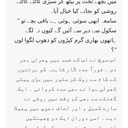
میں بچھے تخت پر بیٹھ کر سبزی کاٹتے کاٹتے
روشی کو نجانے کیا خیال آیا۔
’’ سامعہ ابھی سوئی ہوئی ہے باقی بچے تو
سکول سے دیر سے آئیں گے کیوں نہ لگے
ہاتھوں بھاری گرم کپڑوں کو دھوپ لگوا لوں
؟‘‘
اس سوچ نے اس کے جسم میں پھرتی بھر
دی ۔ فوراً مدد گار شاہدہ کو برتنوں
کے کام سے روک کر سٹور میں بڑی پیٹی
کھولی بوا نے بھی مدد کروائی ۔ ایک
گھنٹے سے بھی کم وقت میں روشی نے
سارے کمبل ، اور لحاف دھوپ میں پھیلا
دیے ۔ اسی دوران ایک دو چھینکیں
آئیں تو روشی نے بچوں کے کپڑوں کو