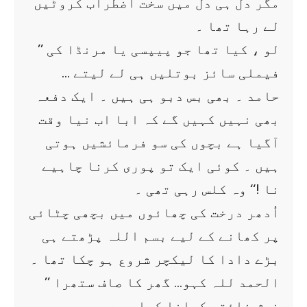
مگر دل ہی دل میں سخت اضطراب کروٹیں
لے رہا تھا ۔
’’ لو ، کیا تھا جو پیپسی یا مرنڈا کی
فیملی سائز بوتلیں ہی لے لیتے …
حامد ۔ بھی بس دبو ہی ہیں ۔ ایک دفعہ
بھی نہیں کہیں گے کہ ابا اب نیا وقت
آگیا ہے بچوں کی سو فرمائشیں ہوتی
ہیں ۔ کوئی ایک تو پوری کرنا چاہیے
نا !‘‘ وہ کلس رہی تھی ۔
اُدھر درخت کی چھائوں میں بچھی چٹائی
پر کھانے کے لیے بسم اللہ پڑھتے ہی
بڑے دادا کا لیکچر شروع ہو چکا تھا ۔
’’ الحمد للہ کہو… گھر کا صاف ستھرا
خوش ذائقہ کھانا کھا رہے ہو… یہ