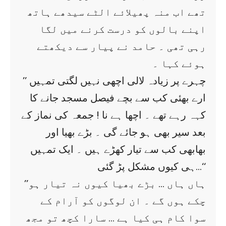
تھے اب منہ پھیلائے الٹے سیدھے ہاتھ
اپنے بالوں کو درست کرنے میں لگا
رہی تھی ۔ حامد نے پیار سے دیکھتے
ہوئے کہا ۔
’’ چہرے پر زیادہ لالی اچھی نہیں لگتی تمہیں
ارے بھئی کب سے بچے فیصل مسجد جانے کا
کہہ رہے تھے ۔ اچھا ہے نا ! جمعہ کی نماز کے
بعد سیر بھی ہو جائے گی ۔ بڑے بھیا اور
بھابھی کب سے تیار کھڑے ہیں ۔ ایک تمہیں
ہی کیوں مشکل پڑ گئی…‘‘
’’ہاں ہاں … بڑے بھیا کیوں نہ تیار ہو
چکے ہوں گے ۔ ان لوگوں کو آرام کے
سوا کام ہی کیا ہے … سارا کچھ تو مجھ