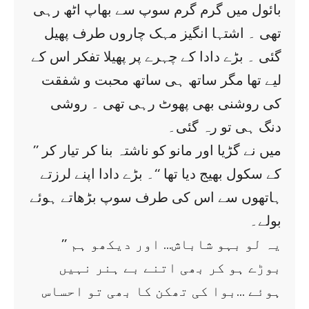
بائول میں گرم گرم سوپ سے بھاپ اٹھ رہی
تھی ۔ اشتہا انگیز مہک چاروں طرف پھیل
گئی ۔ بڑے دادا کے چہرے پر پھیلا تفکر اس کے
لیے تھا مگر ساتھ ہی ساتھ محبت و شفقت
کی روشنی بھی پھوٹ رہی تھی ۔ روشی
دنگ ہی تو رہ گئی۔
’’ میں نے گڑیا اور مانو کو ناشتہ بنا کر تیار کر
کے سکول بھیج دیا تھا ‘‘۔ بڑے دادا اپنے لرزتے
ہاتھوں سے اس کی طرف سوپ بڑھاتے ہوئے
بولے۔
’’ یہ لو بہو شاباش… اور دیکھو ہم
بوڑے ہو کر بھی اتنے بے ہنر نہیں
ہوئے …بوا کی تھکن کا بھی تو احساس