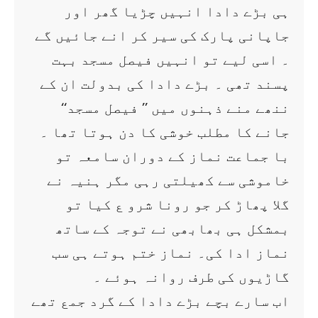
ہی بڑے دادا انہیں چڑیا گھر اور
جاپانی پارک کی سیر کر انے جائیں گے
۔ اسی لیے تو انہیں فیصل مسجد بہت
پسند تھی ۔ بڑے دادا کی بدولت ان کے
ننھے منے ذہنوں میں ’’ فیصل مسجد‘‘
جانے کا مطلب خوشی کا دن ہوتا تھا ۔
با جماعت نماز کے دوران سامعہ تو
خاموشی سے کھیلتی رہی مگر ہنیہ نے
گلا پھاڑ کر جو رونا شرو ع کیا تو
بمشکل ہی بھابھی نے توجہ کے ساتھ
نماز ادا کی۔ نماز ختم ہوتے ہی سب
گاڑیوں کی طرف روانہ ہوئے ۔
اب سارے بچے بڑے دادا کے گرد جمع تھے