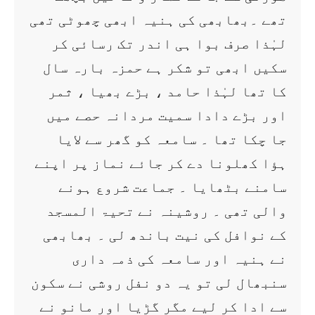
تھے ۔بھابھی کی ہنیہ ابھی چھوٹی تھی
لہٰذا صرف بوا ہی اندر تک رسائی کر
سکیں ابھی تو شکر ہے حمزہ بارہ سال
کا تھا لہٰذا حامد ، بڑے بھیا ، ثمر
اور بڑے دادا سمیت مردانہ حصے میں
جا چکا تھا ۔ سامعہ کو گھر سے لایا
ہؤا کھلونا دے کر جائے نماز پر اپنے
سامنے بٹھایا ۔ جماعت شروع ہونے
والی تھی ۔ روشینہ نے تحیۃ المسجد
کے نوافل کی نیت باندھ لی ۔ بھابھی
نے ہنیہ اور سامعہ کی ذمہ داری
سنبھال لی تو یہ دو نفل روشی نے سکون
سے ادا کر لیے مگر گڑیا اور مانو نے