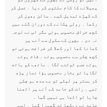
پھیلانے کا کام ملتوی کر دیا ۔ غسل کر
کے کپڑے تبدیل کیے ۔ سالن بھون کر
رکھا ۔ روٹی پکانے کے دوران گلے میں
کچھ خراش محسوس ہوئی مگر اس نے توجہ
نہ دی ۔ بچوں کے سکول سے آنے پر
کھانا کھا اور کھلا کر فراغت ہوئی تو
کچھ چکر سے محسوس ہوئے ۔ شام ہوتے
ہوتے جسم ٹوٹنے لگا ۔ ماتھے کو ہاتھ
لگایا تو بخار محسوس ہؤا نماز پڑھ
کر بستر پر لیٹی تو بے سدھ ہو چکی
تھی ۔ رات کو حامد کے آنے پر اٹھنا
چاہا تو اٹھا ہی نہیں گیا ۔
حامد نے دیکھا تو گھبرا گیا ۔ اسے