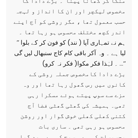
منگا کر کھانا پینا‘‘۔ بڑے دادا کا
مخصوص لیکچر اور ان کا انداز و لہجہ
حسب معمول تھا ، مگر روشی کو آج اپنے
اندر کچھ مختلف محسوس ہو رہا تھا ۔
’’ ہم نے تمہاری آپا ( نند) کو فون کر کے بلوا
لیا ہے ۔ وہ آکر باقی کام کاج سنبھال لیں گی
۔ لہٰذا فکر مکوا( فکر نہ کرو) …‘‘
بڑے دادا کامخصوص جملہ روشی کے
کانوں میں رس گھول رہا تھا اور وہ
مزے سے سوپ پیتے ہوئے مسکرا رہی
تھی۔ ہمیشہ کی گھٹی گھٹی فضا آج
کتنی کھلی کھلی خوش گوار اور روشن
محسوس ہو رہی تھی ۔ ساری بات
محسوسات کی ہے … سوچ کی ہے … بد گما