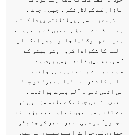
بازار کے کولڈرنکس ، چپس ، چاٹ ،
برگروغیرہ سب ہیپاٹائٹس پیدا کرتے
ہیں ۔ گندے غلیظ ہاتھوں کے بنے ہوتے
ہیں ۔ تم لوگ کیا جانو… پھر ایک بار
اللہ کا شکرادا کرو روشی بیٹی کے
ہاتھ میں ذائقہ بھی بہت ہے …‘‘
سب نے مارے بندھے ہی سہی واقعتا
اللہ کا شکر ادا کیا ۔ بھوک تو چمک
ہی اٹھی تھی ۔ آلو بھرے پراٹھے ،
بھاپ اڑاتی چائے کے ساتھ مزہ ہی تو
دے گئے ۔ سب بچوں نے اور کچھ بڑوں نے
مجبوراً ہی سہی ادھر اُدھر کی چٹ پٹی
چیزوں کی خواہش اپنے سینوں ہی میں