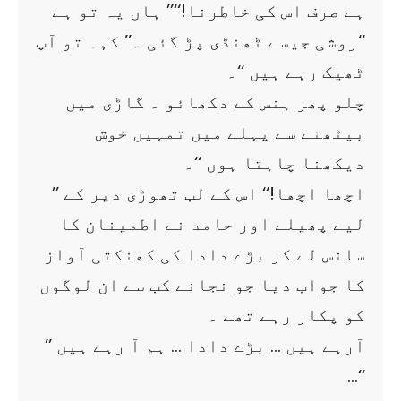
ہے صرف اس کی خاطرنا!‘‘’’ ہاں یہ تو ہے
‘‘روشی جیسے ٹھنڈی پڑ گئی ۔’’ کہہ تو آپ
ٹھیک رہے ہیں ‘‘۔
چلو پھر ہنس کے دکھائو ۔ گاڑی میں
بیٹھنے سے پہلے میں تمہیں خوش
دیکھنا چاہتا ہوں ‘‘۔
’’ اچھا اچھا!‘‘ اس کے لب تھوڑی دیر کے
لیے پھیلے اور حامد نے اطمینان کا
سانس لے کر بڑے دادا کی کھنکتی آواز
کا جواب دیا جو نجانے کب سے ان لوگوں
کو پکار رہے تھے ۔
’’ آرہے ہیں … بڑے دادا … ہم آ رہے ہیں
…‘‘