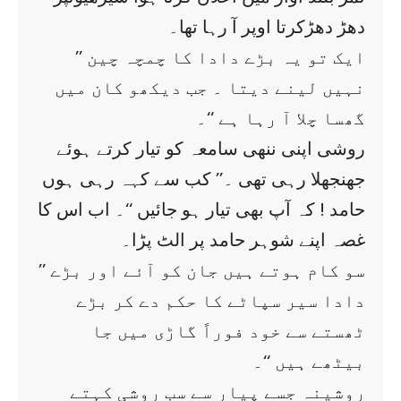
دھڑ دھڑکرتا اوپر آ رہا تھا۔
’’ ایک تو یہ بڑے دادا کا چمچہ چین
نہیں لینے دیتا ۔ جب دیکھو کان میں
گھسا چلا آ رہا ہے ‘‘۔
روشی اپنی ننھی سامعہ کو تیار کرتے ہوئے
جھنجھلا رہی تھی ۔’’ کب سے کہہ رہی ہوں
حامد ! کہ آپ بھی تیار ہو جائیں ‘‘۔ اب اس کا
غصہ اپنے شوہر حامد پر الٹ پڑا۔
’’ سو کام ہوتے ہیں جان کو آئے اور بڑے
دادا سیر سپاٹے کا حکم دے کر بڑے
ٹھستے سے خود فوراً گاڑی میں جا
بیٹھے ہیں ‘‘۔
روشینہ جسے پیار سے سب روشی کہتے