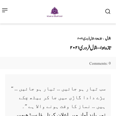
بتول
تازہ ہوا - بتول فروری ۲۰۲۱
تازہ ہوا – بتول فروری ۲۰۲۱
0
Comments:
’’ سب تیار ہو جائیں … تیار ہو جائیں …
بڑے دادا گاڑی میں جا کر بیٹھ چکے
ہیں … نماز کا وقت ہونے والا ہے ‘‘۔
ثمر بلند آواز میں اعلان کرتا ہؤا سیڑھیوںپر