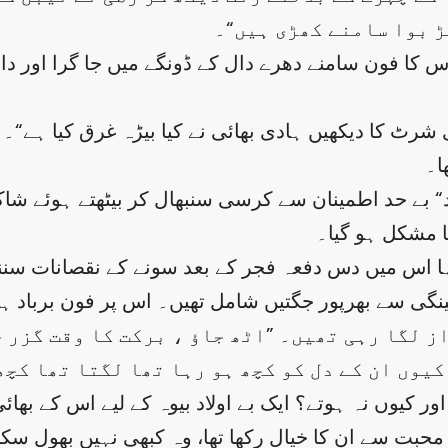
ڑ بوا سامنے کھڑی ہیں“۔
ی شرٹ کا دیکھیں ہادی بھائی نے کیا بیڑہ غرق کیا ہے“۔
ا۔
 مشکل ہو گیا۔
اس میں دس دفعہ فجر کے بعد سونے کے نقصانات سننا 
ی سے بھرپور جگتیں شامل تھیں۔ اس پر فون برباد ہو
ز لگا رہی تھیں۔ ”اٹھ جاؤ ، برکت کا وقت گزر 
کیوں ان کے دل کو کچھ ہو رہا تھا لگتا تھا کچھ
اور کیوں نہ ہوتے؟ ایک بے اولاد بیوہ کے لیے اس کے بھا
بت سے ان کا خیال رکھا تھا، وہ کبھی نہیں بھول سکتی 