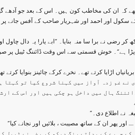
ھے کہ ان کی مخاطب کون ہیں۔ اس کے بعد جو آدھے گھ
 سکول اور احمد اور شہریار صاحب کے آفس جانے پر ہو
 کر رضی نے برا سا منہ بنایا۔ ”ابے یار! یہ دال چاول ا
کو پڑا ہے“۔ خوش قسمتی سے اس وقت ڈائننگ ٹیبل پر صر
نے غم زدہ آواز میں کہنا شروع کیا تو کہتا ہی
 ڈائننگ ہال میں داخل ہو چکی ہیں اور اس کے ار
صبغہ نے اطلاع دی۔
ے چہرے کے بدلتے رنگ دیکھ کر رضی نے ٹیبل کے ن