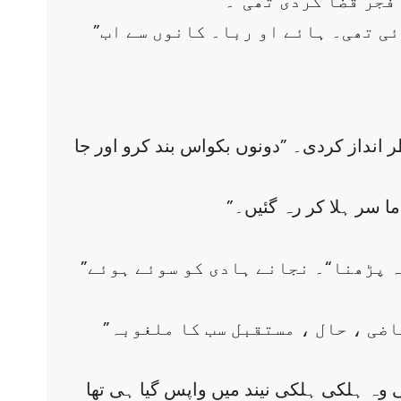
 فجر قضا کردی تھی“۔
”اور تائی امی مجھے وہ بے عزتی یاد آ گئی جو میرے سگریٹ نوش دوست جواد کے آنے پر ہوئی تھی۔ ہائے او ربا۔ کانوں سے اب
انداز کردی۔ ”دونوں بکواس بند کرو اور جا
ا سر ہلا کر رہ گئیں۔
”اوئے غافلو ! اٹھو اٹھ کر تہجد پڑھ لو۔ آج میں زندہ ہوں ، اٹھا دوں گی کل کو بھلے نہ پڑھنا“۔ نجانے ہادی کو سوئے ہوئے
”دھت تیرے کی! اب خواب میں بھی بوا آئیں گی۔ ستیاناس ہو ہادی تیرے دماغ کا جس میں ماضی ، حال ، مستقبل سب کا ملغوبہ
 وہ ہلکی ہلکی نیند میں واپس گیا ہی تھا