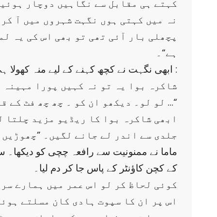
کہتے ہی مقابل سے نگاہیں دوچار ہوئیں 
پچھلی بار آئی تھی تو بھی اس کی یہ لم
ہے“۔
ابھی نگہت نے کچھ کہنے کے لیے منہ کھولا ہی تھا کہ ہادی کے ساتھ کھڑا رضی جھٹ بولا :
”شاکرہ بوا یہ تو نہ کہیں پورا مہینہ ر
”لو لو۔ دیکھو ان کو ۔ چھ چھ فٹ کے قد نکال لیے ۔ عقل نہ آئی ۔ اے میں کہتی ہوں …“
ابھی شاکرہ بوا کا ریڈیو مزید چلتا ل
جلدی سے اندر لے جانے لگیں۔ ”چھوڑیں 
ماما نے ممنونیت سے رافعہ چچی کو دیکھا۔ سا
کے کچن کاؤنٹر کے پاس جا کر دم لیا۔
”کوئی لحاظ کر لو اس عمر میں ہمارے سرو
اس پر ان کا سپوت ہادی کان مسلتے ہوئے 