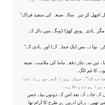
”کیا“؟ گھامڑ چلاّ کر اپنی جگہ سے اٹھا۔ نتیجتاً اس کا فون سامنے دھرے دال کے ڈونگے میں جا گرا اور دال اچھل کر تیرہ سالہ صبغہ کی سفید فراک
 مگر ہادی ہونق کھڑا ڈونگے میں دال کے
”اور کہو بڑوں کو مصیبت اور سوؤ فجر کے بعد“ بے حد اطمینان سے کرسی سنبھال کر بیٹھتے ہوئے شاکرہ بوا نے بس ایک جملہ کہا اور ہادی کے
، تین سے چار دفعہ ماما کی ملامت ، صبغہ
نے کا غم الگ۔
جائے گا“۔ جبکہ پورا گھر سو رہا تھا۔
 برا ہونے والا ہے۔
ئی کے جانے کے بعد اس کے دونوں بیٹے جس
تھیں۔ یہاں انہیں ہر طرح کا آرام تھا