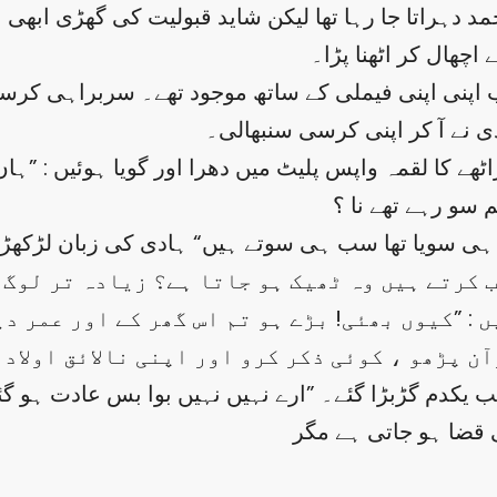
اتا جا رہا تھا لیکن شاید قبولیت کی گھڑی ابھی نہیں 
اچھال کر اٹھنا پڑا۔
ب اپنی اپنی فیملی کے ساتھ موجود تھے۔ سربراہی کرس
 نے آ کر اپنی کرسی سنبھالی۔
ٹھے کا لقمہ واپس پلیٹ میں دھرا اور گویا ہوئیں : ”ہاں
ھر ہی سویا تھا سب ہی سوتے ہیں“ ہادی کی زبان لڑکھڑ
ب کرتے ہیں وہ ٹھیک ہو جاتا ہے؟ زیادہ تر لوگ 
 : ”کیوں بھئی! بڑے ہو تم اس گھر کے اور عمر د
ٓن پڑھو ، کوئی ذکر کرو اور اپنی نالائق اولاد 
یکدم گڑبڑا گئے۔ ”ارے نہیں نہیں بوا بس عادت ہو گئی 
 قضا ہو جاتی ہے مگر