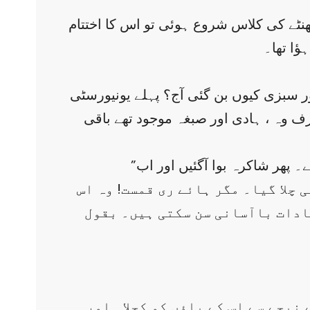
نٹے کی کلاس شروع ہوئی تو اس کا اختتام
ٔا تھا۔
ور سبزی کیوں بن گئی آج؟ پہلے یونیورسٹی
ف وہ ، ہادی اور صبغہ موجود تھے باقی
 چلا گیا۔ مگر ہائے ری قمست! وہ اس
شادات باآسانی سن سکتی ہیں۔ بقول
یچے سے اس کے پاؤں کو کچلا۔ اور