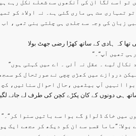
تو اسے لگا ان کی آنکھوں سے شعلے نکل رہے ہی
بی زبان کی وجہ سے جلدی ہی چلتی بنی تھی ، اب 
ہی تھیں آپ“۔
یکن دروازے میں کھڑی چچی نے صورتحال کو سمجھ
بوا انہیں آپ بیٹھیں ،حال احوال سنائیں، کچھ
تھ ہی دونوں کے کان پکڑے کچن کی طرف لے جانے لگیں ا
ں میں خاک ڈلواؤ گے بوا سے باتیں سنوا کر“۔
بولا: ”ماما قسم سے ان کو دیکھ کر مجھے ایک پو