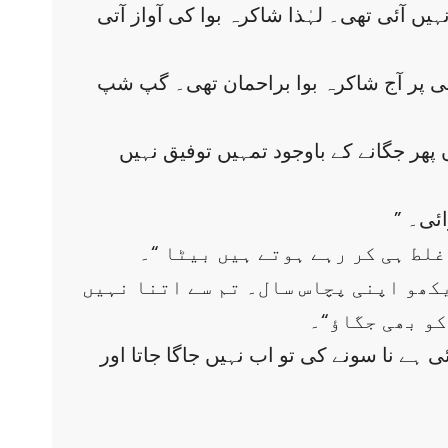
آئی تھی۔ لہٰذا شاکرہ بوا کی آواز آتی
ی پر آج شاکرہ بوا براحمان تھی۔ گپ شپ
 پھر جگانے کے باوجود تمہیں توفیق نہیں
ائی۔
غلط ہی کر رہے ہوتے ہیں بیٹا “۔
یکھو اپنی پچاس سال۔ تم سے اتنا نہیں
کو بھی جگاؤ“۔
ہے نا سونے کی تو اب نہیں جاگا جاتا اور