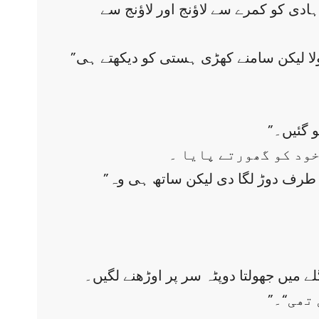
ادی کو کمرے سے لاؤنج اور لاؤنج سے
”کھول رہا ہوں ، کھول رہا ہوں۔ کیا پوری کالونی کو جگانا ہے؟“ چلا کر کہتے ہوئے اس نے دروازہ کھولا لیکن سامنے کھڑی ہستی کو دیکھتے ہی
و گئیں۔
خود کو گھورتے پایا ۔
”اب چلنا ہے یا دروازے پہ کھڑی رہوں؟“۔ ہادی نے ان کو دیکھا ، کچھ سوچا اور لمحے بھر میں اندر کی طرف دوڑ لگا دی لیکن ساتھ ہی وہ
ے میں جھولتا دوپٹہ سر پر اوڑھنے لگیں۔
 تھی“۔