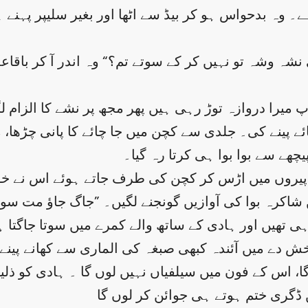
۔ وہ بدحواس ہو کر بیڈ سے اٹھا اور بغیر سلیپر پہنے ہ
یچھے سے بوا بوا ہی کرتا رہ گیا۔
پیروں میں اڑس کر کچن کی طرف جاتے ہوئے اس نے خود
 شاکرہ بوا کی آوازیں گونجنے لگیں۔ ”جاگ جاؤ مت سوو
ی تھیں اور ہادی کے ساتھ والے کمرے میں سوتا جاگتا ہوا
دے میں آئندہ کبھی صبغہ کی الماری سے کھانے پینے 
 اس کے فون میں سیلفیاں نہیں لوں گا ۔ ہادی کو ذلیل