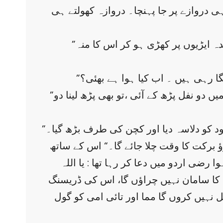
ی دروازے پر جا پہنچا۔ دروازہ کھولتے ہی
”اے میں کب سے دروازہ پیٹ رہی ہوں۔ کوئی نشہ وشہ تو نہیں کر کے سوتے تم؟“ وہ اندر آ کر باقاعدہ ایڑیوں پر کھڑی ہو کر اس کا منہ
”ہونا کیا ہے؟ مجھے عادت ہے فجر سے پہلے چائے پینے کی۔ جلدی سے کچن میں جا چائے کا پانی چڑھا، میں دو نفل پڑھ کے آئی ،تو بھی پڑھ لینا دو
 کو دلاسہ دیا اور کچن کی طرف بڑھ گیا۔
ٔ برکت کا وقت چلا جائے گا۔“ اس کے ساتھ
 رضی اردو میں دعا کر رہا تھا : یا اللہ
کا سامان نہیں چراؤں گا، اس کی ڈریسنگ
 نہیں کروں گا مما اور تائی امی کو گول