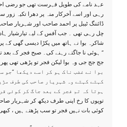
عہد نامے کی طویل فہرست تھی جو رضی احمد دہر
رہی اور اسے آخرکار منہ پر دھرا تکیہ زور سے 
ڈائننگ ٹیبل پر احمد صاحب اور شہریار صاح
چل رہی تھی ۔ جب آفس کے لیے تیارشیار ہادی
شاکرہ بوا نے ہاتھ میں پکڑا دیسی گھی کے پرا
ہوئی نا جاگتے رہنے کی۔ صبح فجر کے بعد تم سو رہے تھے نا ؟ “
” جج جج جی وہ بوا لیکن فجر تو پڑھی تھی پ
بوا نے غضب ناک ہو کر اسے دیکھا ”جو س
کہتے کہتے وہ شہریار صاحب کی طرف مڑیں
ہوتا کہ تم فجر کے بعد جاگ کر کوئی قرا
توپوں کا رخ اپنی طرف دیکھ کر شہریار صاحب 
کوئی بات نہیں فجر تو سب پڑھتے ہیں ، کبھی