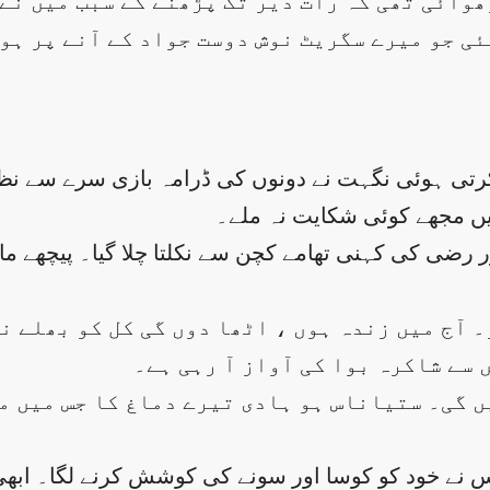
ھوائی تھی کہ رات دیر تک پڑھنے کے سبب میں نے
رتی ہوئی نگہت نے دونوں کی ڈرامہ بازی سرے سے نظر 
رضی کی کہنی تھامے کچن سے نکلتا چلا گیا۔ پیچھے مام
سے شاکرہ بوا کی آواز آ رہی ہے۔
اس نے خود کو کوسا اور سونے کی کوشش کرنے لگا۔ ابھی