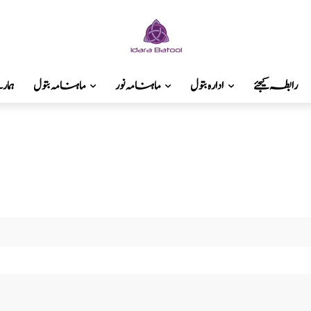
رابطہ کیجئے
ادارہ بتول
ماہنامہ نور
ماہنامہ بتول
ہما