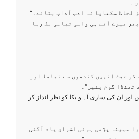
ں۔
”نہ میں کہتی ہوں نگہت شہروں میں آ کر تو تمہاری مت ہی ماری گئی ہے۔ نہ اولاد کو تمیز لحاظ سکھایا نہ ادب آداب بتائے۔
پھر میرے آتے ہی واہی تباہی بک رہا
 کر جھٹ انہیں کندھوں سے تھاما اور
 ٹھنڈا گرم پئیں“۔
ور ان کی ساری آہ و بکا کو نظر انداز کر
را مہینہ پڑھی ہوئی اشراق یاد آگئی