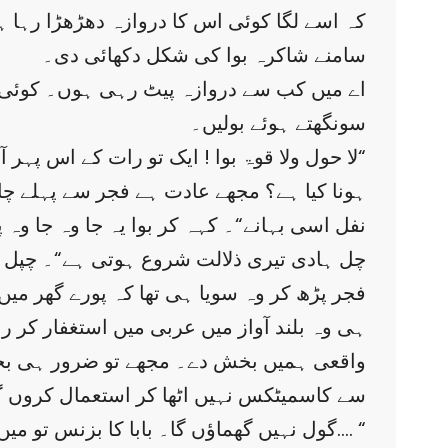
کہ اسے لگا کوئی اس کا دروازہ دھڑھڑا رہا ہے
سامنے شاکرہ بوا کی شکل دکھائی دی۔
سونگھتے ہوئے بولیں۔
”لا حول ولا قوۃ بوا ! ایک تو رات کے اس پہر آپ میرا دروازہ توڑ رہی ہیں پھر مجھ پر نشے کا الزام لگا رہی ہیں ۔ اب کیا ہوا ہے بھئی؟“
نفل اسی بہانے“۔ کہہ کر بوا یہ جا وہ جا وہ پ
”چل ہادی تیری ذلالت شروع ہوتی ہے“۔ چپل 
فجر پڑھ کر وہ سویا ہی تھا کہ پورے گھر میں
ہی وہ بلند آواز میں عربی میں استغفار کر رہ
واقعی ہمیں بخش دے۔ مجھے تو ضرور ہی بخش 
سے کاسمیٹکس نہیں اٹھا کر استعمال کروں گا،
گول نہیں گھماؤں گا۔ بابا کا بزنس تو میں ڈگری ختم ہوتے ہی جوائن کر لوں گا…. “