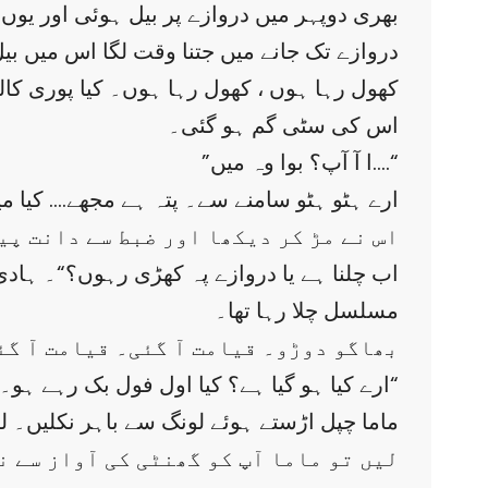
بھری دوپہر میں دروازے پر بیل ہوئی اور یوں ل
دروازے تک جانے میں جتنا وقت لگا اس میں ب
اس کی سٹی گم ہو گئی۔
”ا آ آپ؟ بوا وہ میں….“
”ارے ہٹو ہٹو سامنے سے۔ پتہ ہے مجھے…. کیا م
اس نے مڑ کر دیکھا اور ضبط سے دانت پی
مسلسل چلا رہا تھا۔
”بھاگو دوڑو۔ قیامت آ گئی۔ قیامت آ گئ
”ارے کیا ہو گیا ہے؟ کیا اول فول بک رہے ہو۔ کون آ گئی ؟“
ماما چپل اڑستے ہوئے لونگ سے باہر نکلیں۔ لی
”لیں تو ماما آپ کو گھنٹی کی آواز سے