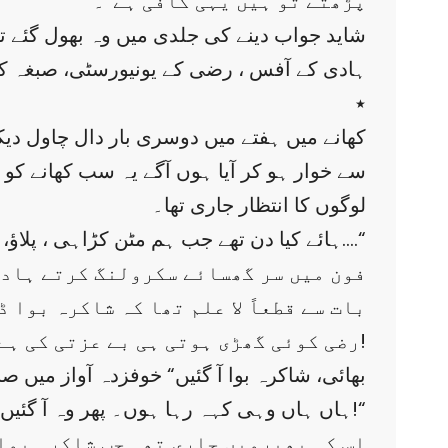
پڑھتے تو ہیں یہی کافی ہے“۔
شاید جواب دینے کی جلدی میں وہ بھول گئے ت
ہادی کے آفس ، رضی کے یونیورسٹی، صبغہ کے
٭
کھانے میں ہفتے میں دوسری بار دال چاول دیکھ
سے خوار ہو کر آیا ہوں آگے یہ سب کھانے 
لوگوں کا انتظار جاری تھا۔
”ہائے کیا دن تھے جب ہم مٹن کڑاہی ، پلاؤ، بریانیاں اڑایا کرتے تھے۔ نخرے کرکے چائینز بنوایا کرتے تھے۔ پھر شاکرہ بوا آگئیں اور اب….“
فون میں سر گھسائے سکرولنگ کرتے ہادی 
بات سے قطعاً لا علم تھا کہ شاکرہ بوا
رضی کوئی گھڑی ہوتی ہی بے عزتی کی ہے!
”بھائی، شاکرہ بوا آ گئیں“ خوفزدہ آواز میں 
”ہاں ہاں وہی کہہ رہا ہوں۔ پھر وہ آ گئیں …. اور پھر ان کے ساتھ مصیبت ، بلائیں اور نجانے کیا!“
اس کی بھیرویں جاری تھی جب شاکرہ بوا ک