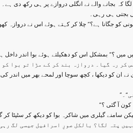
گا کہ بجانے والے نے انگلی دروازے پر ہی رکھ دی ہے۔ ہ
یل بجتی ہی رہی۔
یں میں ؟“ بمشکل اس کو دھکیلتے ہوئے بوا اندر داخل ہ
س کر رہ گیا۔ دروازہ بند کر کے مڑا تو بوا کو 
ی“۔
کن سامنے گیلری میں شاکرہ بوا کو دیکھ کر سٹپٹا کر گل
 نہیں پتہ لگا؟ بالکل صورِ اسرافیل جیسی لگ رہی