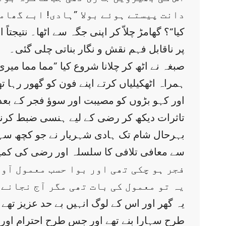
دانت پیستے ہوئے بولا ”ہادی! ابے گھام
پر ناقابل فہم نقش و نگار بناتی چلی گئی۔
صبغہ نے اٹھ کر چلانا شروع کیا ”مما مما میر
ہمراہ اٹھکیلیاں کرتے اپنے فون کو گھور رہا تھ
تاثرات دیکھ کر رضی کے لیے ہنسی ضبط کرنا
بہرحال شام تک ہادی شہریار نے جو کچھ سہا 
سے معافی تلافی کا سلسلہ اور رضی کی کمینگ
فجر ہو چکی تھی اور بوا حسب معمول آوا
یہ تو معمول کی بات تھی مگر آج نجانے 
یہ گھر اور اس کے لوگ انہیں بے حد عزیز تھے 
طرح سہارا بنے تھے اور جس طرح احترام اور مح