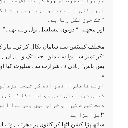
جو بوا نے صرف اس جرم کی پاداش میں پڑ
تک خون نکل رہا ہے۔ “
”اور مجھے….“ دونوں مسلسل بول رہے تھے۔
مختلف کیبنٹس سے سامان نکال کر ٹرے تیار ک
کر تمیز سے بوا سے ملو۔ جب تک وہ یہاں ہیں مجھے کوئی شکایت نہ ملے۔“
”یس باس“ ہادی نے شرارت سے سلیوٹ کیا اور 
٭
کتنی دیر ہوئی تھی جب اسے لگا کہ کہیں 
ہؤا پڑا ہے!“
ساتھ پڑا کشن اٹھا کر کانوں پر دھرتے ہوئے 