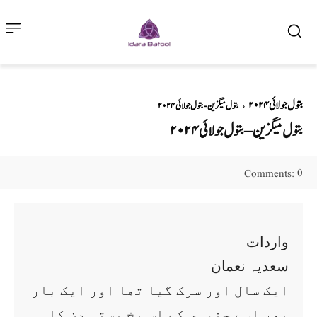
بتول جولائی ۲۰۲۴
بتول میگزین - بتول جولائی ۲۰۲۴
بتول میگزین – بتول جولائی ۲۰۲۴
0
Comments:
واردات
سعدیہ نعمان
ایک سال اور سرک گیا تھا اور ایک بار
پھر اسے جنوری کے اس یخ بستہ دن کا