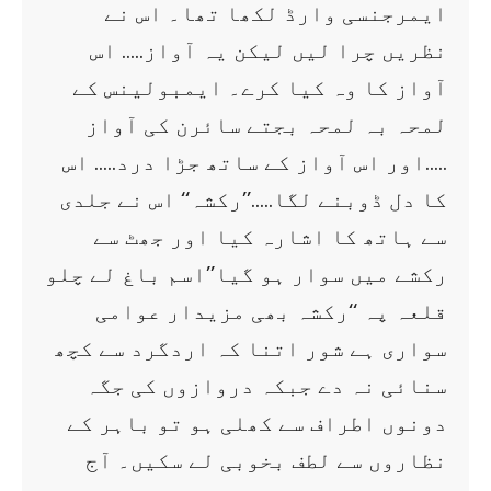
ایمرجنسی وارڈ لکھا تھا۔ اس نے
نظریں چرا لیں لیکن یہ آواز….. اس
آواز کا وہ کیا کرے۔ ایمبولینس کے
لمحہ بہ لمحہ بجتے سائرن کی آواز
…..اور اس آواز کے ساتھ جڑا درد….. اس
کا دل ڈوبنے لگا…..’’رکشہ‘‘ اس نے جلدی
سے ہاتھ کا اشارہ کیا اور جھٹ سے
رکشے میں سوار ہو گیا’’اسم باغ لے چلو
قلعہ پہ ‘‘رکشہ بھی مزیدار عوامی
سواری ہے شور اتنا کہ اردگرد سے کچھ
سنائی نہ دے جبکہ دروازوں کی جگہ
دونوں اطراف سے کھلی ہو تو باہر کے
نظاروں سے لطف بخوبی لے سکیں۔ آج