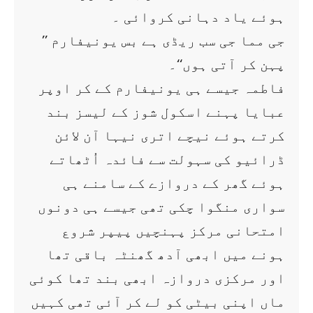
ہوئے یاد دہانی کروائی ۔
’’ جی مما جی سب ریڈی ہے بس یونیفارم
پہن کر آتی ہوں‘‘۔
فاطمہ جیسے ہی یونیفارم کے کر اوپر
عبایا پہنے اسکول شوز کے لیسز بند
کرتے ہوئے نیچے اتری نیہا آن لائن
ڈرائیو کی سہولت سے فائدہ اُٹھاتے
ہوئے گھر کے دروازے کے سامنے ہی
سواری منگوا چکی تھی جیسے ہی دونوں
امتحانی مرکز پہنچیں پیپر شروع
ہونے میں ابھی آدھ گھنٹہ باقی تھا
اور مرکزی دروازہ ابھی بند تھا کوئی
ماں اپنی بیٹی کو لے کر آئی تھی کہیں