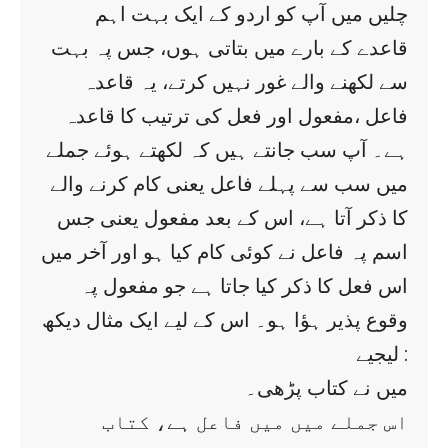
چلیں میں آپ کو اردو کے ایک بہت اہم
قاعدے کے بارے میں بتاتی ہوں، جس پہ بہت
سے لکھنے والے غور نہیں کرتے، یہ قاعدہ
فاعل ،مفعول اور فعل کی ترتیب کا قاعدہ
ہے۔ آپ سب جانتے ہیں کہ لکھتے ہوئے جملے
میں سب سے پہلے فاعل یعنی کام کرنے والے
کا ذکر آتا ہے، اس کے بعد مفعول یعنی جس
اسم پہ فاعل نے کوئی کام کیا ہو اور آخر میں
اس فعل کا ذکر کیا جاتا ہے جو مفعول پہ
وقوع پذیر ہؤا ہو۔ اس کے لیے ایک مثال دیکھ
لیجیے :
میں نے کتاب پڑھی۔
اس جملے میں میں فاعل ہے، کتاب