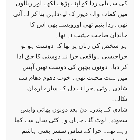
کی سہیلی ردا کو اپنے پڑھے لکھے اور ریالوں
میں کمانے والے دیور کے لیےدلہن بنا کر لے آئی
تھی۔ردا یتیم تھی اورویسے بھی اس کا
خاندان صاحب حیثیت نہ تھا۔
ہر شخص کی زبان پر تھا کہ دوست ہو تو
حراجیسی ۔واقعی حرا نے دوستی کا حق ادا
کر دیا۔ دونوں بچپن کی دوست تھیں آپس
میں بہت محبت تھی۔ خوب دھوم دھام سے
شادی ہوئی۔حرا نے دل کے سارے ارمان
نکالے۔
شادی کے پندرہ دن بعد دونوں بھائی واپس
سعودیہ لوٹ گئے جہاں وہ کئی سال سے کما
رہے تھے۔ حرا کے ساس سسر یعنی ہاشم