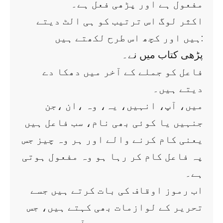
مفعول ہے اور پڑھی فعل ہے۔
اکثر لوگ اس ترتیب کو ہی الٹ دیتے
ہیں اور کچھ اس طرح لکھتے ہیں:
پڑھی کتاب میں نے۔
فاعل کو جملے کے آخر میں دھکا دے
دیتے ہیں۔
میں، آپ، انہیں، یہ، وہ ،ان ،جن
جنہیں یا کوئی بھی نام، سب فاعل ہیں
یعنی کام کرنے والے اور ہر وہ چیز جس
پہ فاعل کام کر رہا ہو وہ مفعول ہوتی
ہے۔
اب رموز اوقاف کی بات کرتے ہیں جسے
تحریر کے لوازمات بھی کہتے ہیں، جس