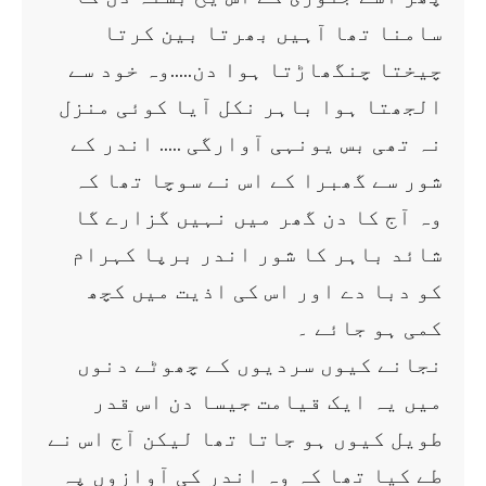
سامنا تھا آہیں بھرتا بین کرتا
چیختا چنگھاڑتا ہوا دن…..وہ خود سے
الجھتا ہوا باہر نکل آیا کوئی منزل
نہ تھی بس یونہی آوارگی ….. اندر کے
شور سے گھبرا کے اس نے سوچا تھا کہ
وہ آج کا دن گھر میں نہیں گزارے گا
شائد باہر کا شور اندر برپا کہرام
کو دبا دے اور اس کی اذیت میں کچھ
کمی ہو جائے ۔
نجانے کیوں سردیوں کے چھوٹے دنوں
میں یہ ایک قیامت جیسا دن اس قدر
طویل کیوں ہو جاتا تھا لیکن آج اس نے
طے کیا تھا کہ وہ اندر کی آوازوں پہ