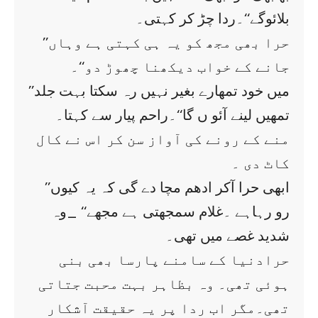
بلائوگے‘‘۔ردا چڑ کر کہتی۔
’’حرا بھی مجھ کو یہ ہی کہتی ہے وہاں
جانے کے خواب دیکھنا چھوڑ دو‘‘۔
’’میں خود تمھارے بغیر نہیں رہ سکتا بہت جلد
تمھیں لینے آئو ں گا‘‘۔راحم پیار سے کہتا۔
منے کے رونے کی آواز سن کر اس نے کال
کاٹ دی ۔
’’ابھی حرا آکر ادھم مچا دے گی کہ یہ کیوں
رو رہاہے ۔غلام سمجھتی ہے مجھے‘‘ _وہ
شدید غصے میں تھی۔
حرادنیا کے سامنے پارسا بھی بنی
ہوئی تھی۔ وہ بظاہر بہت محبت جتاتی
تھی۔مگر اب ردا پر یہ حقیقت آشکار