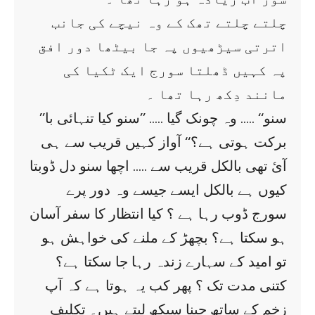
چلتے چلتے تھک کے وہ نیچے کی جانب
اترتی سیڑھیوں پہ جا بیٹھا دور افق
پہ کہیں ڈھلتا سورج ایک ٹکیا کی
مانند دِکھ رہا تھا ۔
’’سنو‘‘ ….. وہ چونک گیا ….. ’’سنو کیا تنہائی با
برکت ہوتی ہے؟‘‘ آواز کہیں قریب سے ہی
آئ تھی بالکل قریب سے ….. اچھا سنو دل ڈوبتا
کیوں ہے بالکل ایسے جیسے وہ دور پرے
سورج ڈوب رہا ہے ؟ کیا انتظار کا سفر آسان
ہو سکتا ہے؟ بچھڑ کے ملنے کی خواہش ہو
تو امید کے سہارے زندہ رہا جا سکتا ہے؟
کتنی مدت تک ؟ پھر کب یہ ہوتا ہے کہ آپ
زخم کے ساتھ جینا سیکھ لیتے ہیں۔ تکلیف