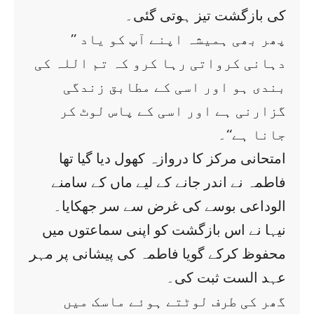
کی بازگشت تیز ہوتی گئی۔
’’ پھر بھی ہمیشہ اپنے آپ کو یاد
دہانی کرواتی رہا کرو کہ تم اللہ کی
بندی ہو اور اسی کے مطابق زندگی
گزارنی ہے اور اسی کے پاس لوٹ کر
جانا ہے‘‘۔
امتحانی مرکز کا دروازہ کھول دیا گیا تھا
فاطمہ نے اندر جانے کے لیے ماں کے سامنے
الوداعی بوسے کی غرض سے سر جھکایا۔
نیہا نے اس بازگشت کو اپنی سماعتوں میں
محفوظ کرکے گویا فاطمہ کی پیشانی پر مہر
عہد الست ثبت کی۔
گھر کی طرف لوٹتے ہوئے ماسک میں