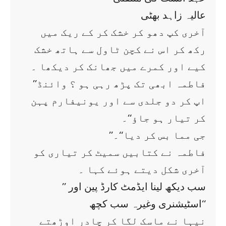
عالیہ زاہد بھٹی
آخری کپ دھو کر خشک کر کے ریک میں
رکھ کر اس نے کچن ٹاول سے ہاتھ خشک
کیے اور کمرے میں جھانک کر دیکھا ۔
’’فاطمہ ابھی تک پڑھ رہی ہو ؟ وائنڈ
اپ کر دو جلدی سے اور یونیفارم پہن
کر تیار ہو جاؤ‘‘۔
’’جی مما بس کر دیا‘‘۔
فاطمہ نے کتابیں سمیٹ کر تیاری کو
آخری شکل دیتے ہوئے کہا ۔
’’ سب دیکھ لینا ایڈمٹ کارڈ پین اور
اسٹیشنری وغیرہ سب کچھ‘‘
نیہا نے ماسک لگا کر چادر اوڑھتے