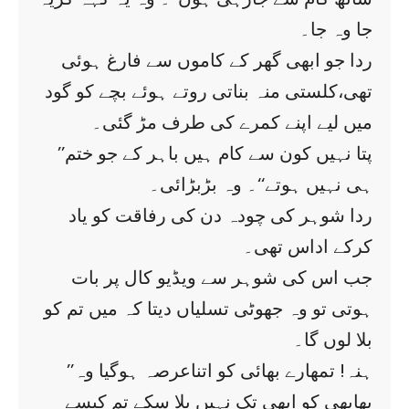
جا وہ جا۔
ردا جو ابھی گھر کے کاموں سے فارغ ہوئی
تھی،کلستی منہ بناتی روتے ہوئے بچے کو گود
میں لیے اپنے کمرے کی طرف مڑ گئی۔
’’پتا نہیں کون سے کام ہیں باہر کے جو ختم
ہی نہیں ہوتے‘‘۔ وہ بڑبڑائی۔
ردا شوہر کی چودہ دن کی رفاقت کو یاد
کرکے اداس تھی۔
جب اس کی شوہر سے ویڈیو کال پر بات
ہوتی تو وہ جھوٹی تسلیاں دیتا کہ میں تم کو
بلا لوں گا۔
’’ہنہ! تمھارے بھائی کو اتناعرصہ ہوگیا وہ
بھابھی کو ابھی تک نہیں بلا سکے تم کیسے