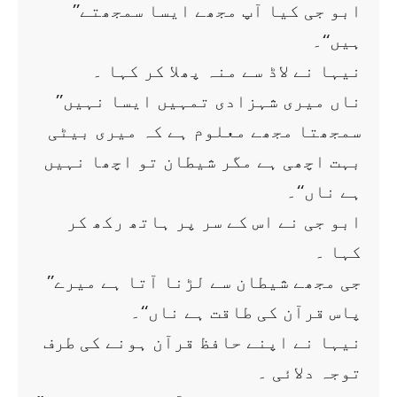
’’ابو جی کیا آپ مجھے ایسا سمجھتے
ہیں‘‘۔
نیہا نے لاڈ سے منہ پھلا کر کہا ۔
’’ناں میری شہزادی تمہیں ایسا نہیں
سمجھتا مجھے معلوم ہے کہ میری بیٹی
بہت اچھی ہے مگر شیطان تو اچھا نہیں
ہے ناں‘‘۔
ابو جی نے اس کے سر پر ہاتھ رکھ کر
کہا ۔
’’جی مجھے شیطان سے لڑنا آتا ہے میرے
پاس قرآن کی طاقت ہے ناں‘‘۔
نیہا نے اپنے حافظ قرآن ہونے کی طرف
توجہ دلائی ۔