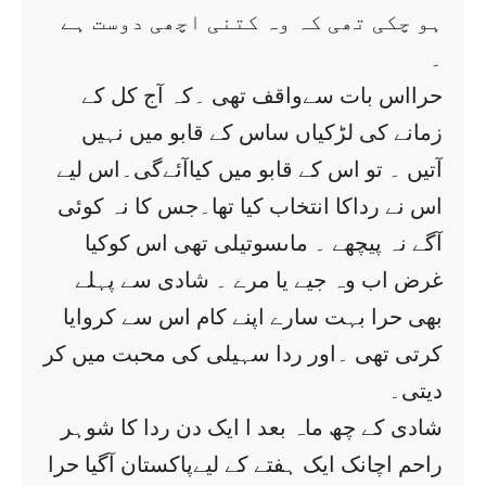
ہو چکی تھی کہ وہ کتنی اچھی دوست ہے
۔
حرااس بات سےواقف تھی ۔کہ آج کل کے
زمانے کی لڑکیاں ساس کے قابو میں نہیں
آتیں ۔ تو اس کے قابو میں کیاآئےگی۔اس لیے
اس نے رداکا انتخاب کیا تھا۔جس کا نہ کوئی
آگے نہ پیچھے ۔ ماںسوتیلی تھی اس کوکیا
غرض اب وہ جیے یا مرے ۔ شادی سے پہلے
بھی حرا بہت سارے اپنے کام اس سے کروایا
کرتی تھی ۔اور ردا سہیلی کی محبت میں کر
دیتی۔
شادی کے چھ ماہ بعد ا ایک دن ردا کا شوہر
راحم اچانک ایک ہفتے کے لیےپاکستان آگیا حرا