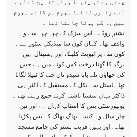
چھٹی ہے تو یقینا وہاں تفریح کے لیے
آنے والوں کا ایک ہجوم ہو گا اس ہجوم
میں وہ گم ہونا چاہتا تھا ۔
نشتر روڈ ….. اس سڑک کے چپہ چپہ سے وہ
واقف تھا۔ کہاں کون سا میڈیکل سٹور ہے ۔
کون سے پرائیویٹ کلینک اور ہسپتال ہیں
برگد کا گھنا درخت کس کونے میں ہے جس
کی چھاؤں تلے بابا شیدو نان چنے کا ٹھیلا لگاتا
تھا ہاسٹل سے نکل کے مستقبل کے اکثر ہی
ڈاکٹر یہاں سستا ناشتہ کرنے جمع رہتے تھے ۔
یونیورسٹی بس کا اسٹاپ کہاں ہے اور تین
چار سال وہ کیسے بھاگ بھاگ کے بس پکڑتا
تھا….. اور یہیں قریب نشتر کی جامع مسجد