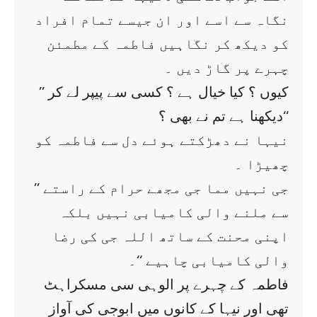
نگاہ سے اسے اور ان جیسے تمام افراد
کو دیکھ کر نگاہیں فاطمہ کے مطمئن
چہرے پر گاڑ دیں ۔
’’ کیوں ؟ کیا خیال ہے ؟ کسی سے پیپر لے کر
دیکھنا ہے تم نے بھی ؟‘‘
نیہا نے دھڑکتے ہوئے دل سے فاطمہ کو
چھیڑا ۔
’’ جی نہیں مما جی مجھے حرام کے راستے
سے ملنے والی کامیابی نہیں بلکہ
اپنی محنت کے ساتھ اللہ جی کی رضا
والی کامیابی چاہیے ‘‘۔
فاطمہ کے چہرے پر الوہی سی مسکراہٹ
تھی اور نیہا کے کانوں میں ابوجی کی آواز