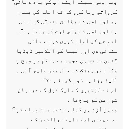
’’پھر بھی ہمیشہ اپنے آپ کو یاد دہانی
کرواتی رہا کرو کہ تم اللہ کی بندی
ہو اور اسی کے مطابق زندگی گزارنی
ہے اور اسی کے پاس لوٹ کر جانا ہے‘‘۔
ابو جی کی آواز کہیں دور سے آتی
سنائی دی اور نیہا کی آنکھیں ڈبڈبا
گئیں ساتھ ہی عجیب بے ہنگم سی چیخ و
پکار پر چونک کر حال میں واپس آئی ۔
’’کیا ہؤا یہ شور کیسا ہے؟‘‘
اس نے لڑکیوں کے ایک غول کے درمیان
شور سن کر پوچھا ۔
’’ پیپر آؤٹ ہو گیا ہے تیس منٹ پہلے تو
سب بچیاں اپنے اپنے والدین کے