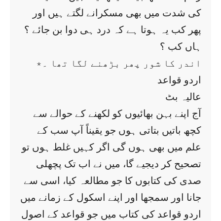
کی شدت میں بھی مسکرانے لگتے ہیں اور
پھر کب یہ ہوتا ہے کہ درد ہی دوا بن جائے ؟
ہاں کب ؟
اندر کا شور پھر بڑھنے لگا تھا ۔٭
اردو قواعد
عالیہ بٹ
آج اپنے بہن بھائیوں کو لکھنے کے حوالے سے
کچھ باتیں بتاتی ہوں جو یقیناً آپ سب کے
علم میں بھی ہوں گی اگر کہیں غلط ہوں تو
تصحیح کر دیجیے گا، میں نے اب تک پچھلی
صدی کی کتابوں کا جو مطالعہ کیا، اسی سے
جانا اور سمجھا اور اپنے اسکول کے زمانے میں
اردو قواعد کی کتاب میں جو قواعد کے اصول