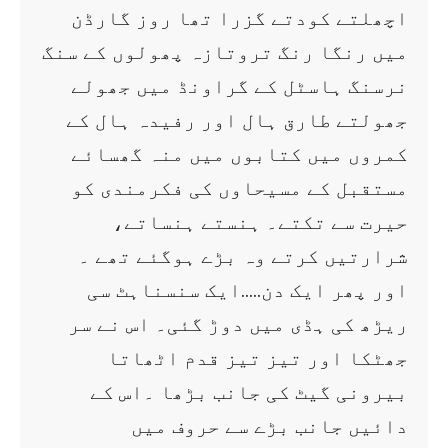
اچھلتے کودتے گزرا تھا روز گارڈن
میں رنگا رنگ تروتازہ پھولوں کے سنگ
نرسنگ ہاسٹل کے گراونڈ میں جھولے
جھولتے طارق ہال اور رفیدہ ہال کے
کمروں میں کتابوں میں منہ گھسائے
مستقبل کے مسیحاوں کی فکرمندی کو
حیرت سے تکتے۔ ہنستے ہنساتے،
شرارتیں کرتے وہ بڑے ہوگئے تھے ۔
اور پھر ایک دن…..ایک سنسناہٹ سی
ریڑھ کی ہڈی میں دوڑ گئی۔ اس نے سر
جھٹکا اور تیز تیز قدم اٹھاتا
بیرونی گیٹ کی جانب بڑھا ۔اس کے
دائیں جانب بڑے سے حروف میں