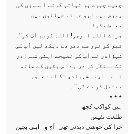
چھپے چہرے پر ٹپاٹپ گرتے آنسوؤں کی
یورش میں ابو جی کو خیالوں میں
مخاطب کیا ۔
’’جزاک اللہ ابوجی! اللہ کریم آپ کی
قبر کو نور سے بھر دے دیکھ لیں آپ کی
شہزادی نے آپ کی نصیحت اپنی شہزادی
تک منتقل کر دی ہے اس یقین کے ساتھ
کہ وہ اپنی شہزادی تک اسے ضرور
منتقل کر دے گی ‘‘۔
٭ ٭ ٭
ہیں کواکب کچھ
طلعت نفیس
حرا کی خوشی دیدنی تھی۔آج وہ اپنی بچپن