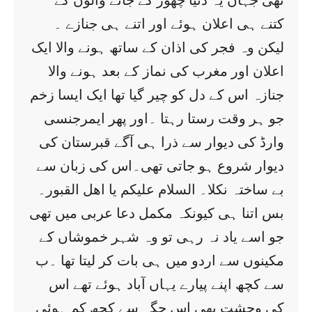
تھی جہاں یہ دنیا چھوڑ کے جانے والوں کے
کتنے ہی اعلان ہوئے اور اتنے ہی جنازے ۔
لیکن وہ فجر کی اذان کے ساتھ ہونے والا ایک
اعلان اور مغرب کی نماز کے بعد ہونے والا
جنازہ اس کے دل کو چیر گیا تھا ایک ایسا زخم
جو ہر وقت رستا رہتا ۔اور پھر ایمرجنسی
وارڈ کی دیوار سے ذرا ہی آگے قبرستان کی
دیوار شروع ہو جاتی تھی۔اس کی زبان سے
بے ساختہ نکلا۔ السلام علیکم یا اھل القبور۔
بس اتنا ہی کیونکہ مکمل دعا عربی میں تھی
جو اسے یاد نہ رہی تو وہ شہر خموشاں کے
مکینوں سے اردو میں ہی بات کر لیتا تھا ۔ب
سے کچھ اپنے پیارے یہاں آباد ہوئے تھے اس
کی وحشت بھی اس جگہ سے کچھ کم ہوئی