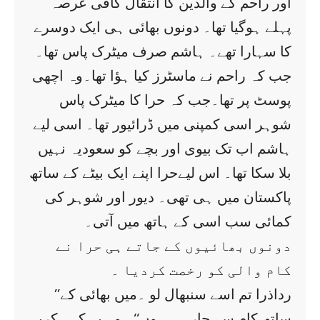
اور راحم کے والدین کا انتقال کافی عرصہ
پہلے ہوگیا تھا۔ دونوں بھائی ہی ایک دوسرے
کا سہارا تھے۔ ہاشم صرف میٹرک پاس تھا۔
جب کہ راحم نے ماسٹرز کیا ہؤا تھا۔وہ اچھی
پوسٹ پر تھا۔جب کہ حرا کا میٹرک پاس
شوہر اسی کمپنی میں ڈرائیور تھا۔ اسی لیے
ہاشم اب تک بیوی اور بچے کو سعودیہ نہیں
بلا سکا تھا۔ اس لیےحرا اپنے ایک بیٹے کے ساتھ
پاکستان میں ہی تھی۔ دیور اور شوہر کی
کمائی سب اسی کے ہاتھ میں آتی۔
دونوں بھائیوں کے جاتے ہی حرا نے
کام والی کو رخصت کردیا ۔
’’رداذرا تم اسے سنبھال لو ۔میں بھائی کے
ساتھ کام سے جارہی ہوں‘‘۔ وہ یہ کہہ کریہ