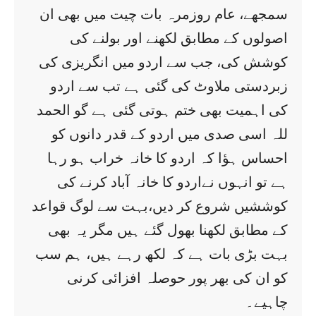
سمجھے، عام روزمرہ بات چیت میں بھی ان
اصولوں کے مطابق لکھنے اور بولنے کی
کوشش کی، جب سے اردو میں انگریزی کی
زبردستی ملاوٹ کی گئی ہے تب سے اردو
کی اہمیت بھی ختم ہوتی گئی ہے گو الحمد
للہ اسی صدی میں اردو کے قدر دانوں کو
احساس ہؤا کہ اردو کا خانہ خراب ہو رہا
ہے تو انہوں نےاردو کا خانہ آباد کرنے کی
کوششیں شروع کر دیں،بہت سے لوگ قواعد
کے مطابق لکھنا بھول گئے ہیں مگر یہ بھی
بہت بڑی بات ہے کہ لکھ رہے ہیں، ہم سب
کو ان کی بھر پور حوصلہ افزائی کرنی
چاہیے۔