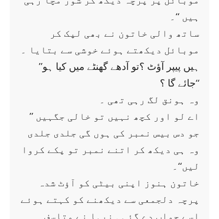
موبائل پر پرچہ دیکھ کر شور مچا رہی
ہیں ‘‘۔
ساتھ والی خاتون نے بھی لپک کر
موبائل دیکھتے ہوئے خوشی سے بتایا ۔
’’ہیں پیپر آؤٹ ؟تو آدھے گھنٹے میں کیا ہو
جائے گا ؟‘‘
وہ ہونق لگ رہی تھی ۔
’’ اے لو اور کچھ نہیں تو خالی جگہیں
جو دس بیس نمبر کی ہوں گی جلدی جلدی
وہ ہی دیکھ کر اتنے نمبر تو پکے کروا
لیں‘‘۔
خاتون ہنوز اپنی بیٹی کو آؤٹ شدہ
پرچہ دلجمعی سے دیکھنے کو کہتے ہوئے
اسے جواب دے گئی ۔نیہا نے متاسف