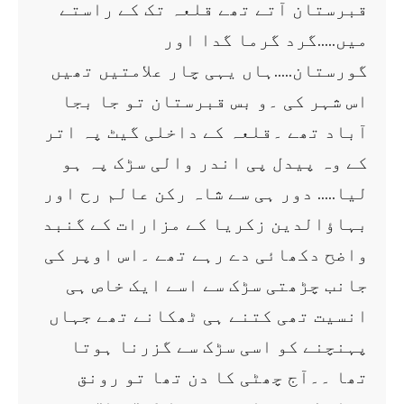
قبرستان آتے تھے قلعہ تک کے راستے
میں…..گرد گرما گدا اور
گورستان…..ہاں یہی چار علامتیں تھیں
اس شہر کی ۔و بس قبرستان تو جا بجا
آباد تھے ۔قلعہ کے داخلی گیٹ پہ اتر
کے وہ پیدل پی اندر والی سڑک پہ ہو
لیا….. دور ہی سے شاہ رکن عالم رح اور
بہاؤالدین زکریا کے مزارات کے گنبد
واضح دکھائی دے رہے تھے ۔اس اوپر کی
جانب چڑھتی سڑک سے اسے ایک خاص ہی
انسیت تھی کتنے ہی ٹھکانے تھے جہاں
پہنچنے کو اسی سڑک سے گزرنا ہوتا
تھا ۔۔آج چھٹی کا دن تھا تو رونق