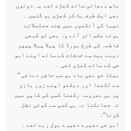
باپ ،بھائی ساتھ کھڑے تھے یہ دونوں
بھی ایک طرف ہٹ کر کھڑی ہو گئیں ۔
نیہا کی آنکھوں میں چند جھلملاتے
ہوئے عکس اتر آئے وہ بھی تو کبھی
فاطمہ کی طرح بورڈ کا پہلا پہلا پیپر
دینے بہت سے خدشات کے ساتھ اپنے ابو
جی کے ساتھ کھڑی تھی ۔
’’ بیٹا جو بھی یاد ہو سب حاضر دماغی
سے لکھنا اور دیکھو اپنے زور بازو
پر ہی بھروسہ رکھنا کسی کی کاپی میں
نہ جھانکنا نہ ہی کسی سے کوئی نقل
کرنا‘‘۔
ابو جی دھیرے دھیرے بول رہے تھے ۔