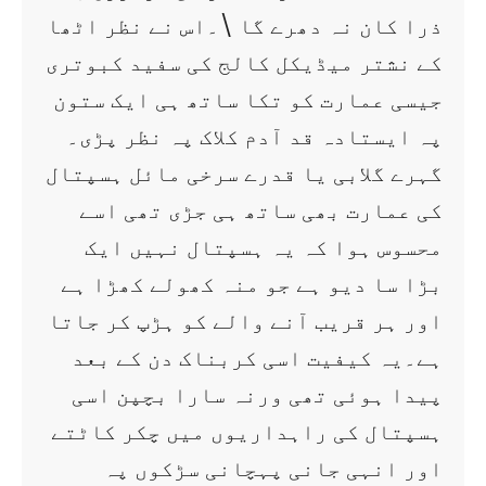
ذرا کان نہ دھرے گا \۔اس نے نظر اٹھا
کے نشتر میڈیکل کالج کی سفید کبوتری
جیسی عمارت کو تکا ساتھ ہی ایک ستون
پہ ایستادہ قد آدم کلاک پہ نظر پڑی۔
گہرے گلابی یا قدرے سرخی مائل ہسپتال
کی عمارت بھی ساتھ ہی جڑی تھی اسے
محسوس ہوا کہ یہ ہسپتال نہیں ایک
بڑا سا دیو ہے جو منہ کھولے کھڑا ہے
اور ہر قریب آنے والے کو ہڑپ کر جاتا
ہے۔یہ کیفیت اسی کربناک دن کے بعد
پیدا ہوئی تھی ورنہ سارا بچپن اسی
ہسپتال کی راہداریوں میں چکر کاٹتے
اور انہی جانی پہچانی سڑکوں پہ