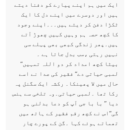
ایک میں ہم اپنے پیارے کو دفنا دیتے
ہیں اور دوسرے میں اپنے دل کا ایک
ٹکڑا دفن کر دیتے ہیں۔۔۔اپنے وجود
کا کچھ حصہ ہم وہیں کہیں چھوڑ آتے
ہیں۔پھر زندگی کبھی بھی پہلے سی
نہیں رہتی ،سب بدل جاتا ہے ۔
’’بیٹا کچھ امداد کر دو اللہ تمہیں
لمبی حیاتی دے‘‘ فقیر کی صدا نے اسے
حال میں لا پھینکا۔ رکشہ ایک سگنل پہ
رکا تھا ۔لمبی حیاتی۔وہ تلخی سے ہنس
دیا ’’ با با جی آپ کو دعا بدلنی ہو
گی‘‘اس نے کچھ رقم فقیر کے ہاتھ میں
تھماتے ہوئے کہا ۔گن کے پورے چار