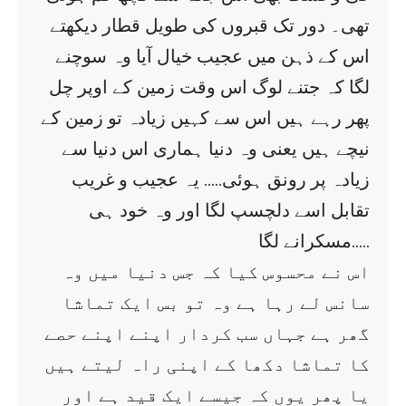
تھی۔ دور تک قبروں کی طویل قطار دیکھتے
اس کے ذہن میں عجیب خیال آیا وہ سوچنے
لگا کہ جتنے لوگ اس وقت زمین کے اوپر چل
پھر رہے ہیں اس سے کہیں زیادہ تو زمین کے
نیچے ہیں یعنی وہ دنیا ہماری اس دنیا سے
زیادہ پر رونق ہوئی….. یہ عجیب و غریب
تقابل اسے دلچسپ لگا اور وہ خود ہی
مسکرانے لگا…..
اس نے محسوس کیا کہ جس دنیا میں وہ
سانس لے رہا ہے وہ تو بس ایک تماشا
گھر ہے جہاں سب کردار اپنے اپنے حصے
کا تماشا دکھا کے اپنی راہ لیتے ہیں
یا پھر یوں کہ جیسے ایک قید ہے اور