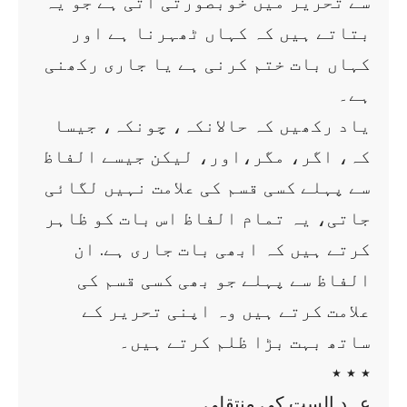
سے تحریر میں خوبصورتی آتی ہے جو یہ
بتاتے ہیں کہ کہاں ٹھہرنا ہے اور
کہاں بات ختم کرنی ہے یا جاری رکھنی
ہے۔
یاد رکھیں کہ حالانکہ، چونکہ، جیسا
کہ، اگر، مگر،اور، لیکن جیسے الفاظ
سے پہلے کسی قسم کی علامت نہیں لگائی
جاتی، یہ تمام الفاظ اس بات کو ظاہر
کرتے ہیں کہ ابھی بات جاری ہے. ان
الفاظ سے پہلے جو بھی کسی قسم کی
علامت کرتے ہیں وہ اپنی تحریر کے
ساتھ بہت بڑا ظلم کرتے ہیں۔
٭ ٭ ٭
عہد الست کی منتقلی