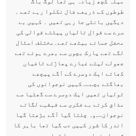
میلہ کچھ زیادہ ہی تھا لوگ باگ
طوطوں کے ذریعے فال نکلوا رہے تھے ۔
دیگیں بانٹی جا رہی تھیں ۔ کہیں بے
سرے سے قوال تالیاں پیٹتے قوالی کی
محفل جمائے بیٹھے تھے۔مختلف اسٹال
لگے تھے پارک بچوں سے بھرے ہوئے تھے
جھولے لیتے غبارے پھاڑتے ٹافیاں
کھاتے ایک دوسرے کے آگے پیچھے
بھاگتے بچے….. کہیں نوجوانوں کی
ٹولیاں تھیں ایک دوسرے سے گھٹیا سے
مذاق کرتے بے فکری سے قہقہے لگاتے
نوجوان…..وہ چلتا گیا آگے بڑھتا گیا
اندر کا شور کہیں دب گیا تھا باہر کا
شور اب زیادہ ہو رہا تھا ۔