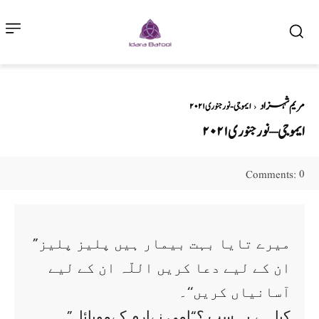
مریم شہزاد
ایموجی - نور جنوری ۲۰۲۱
ایموجی – نور جنوری ۲۰۲۱
0
Comments:
”میرے تایا بہت بیمار ہیں پلیز پلیز
ان کے لیے دعا کریں اللّہ ان کے لیے
آسانیاں کریں‘‘۔
”کیا ہے یہ سب ؟“امی نےارم کےموبائل