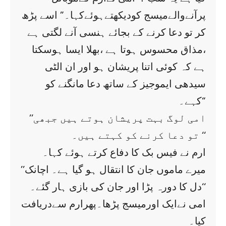
پرآنےوالےمیسج کودیکھتےہوئےکہا۔” اسے پڑھ
کر تو دعا کرنے کے بجائے ہنسی آنے لگتی ہے
،مذاق محسوس ہوتا ہے ،بھلا ایسا ہوسکتا
ہے کہ کوئی اتنا پریشان ہو اور ان الٹی
سیدھی ایموجیز کے ساتھ دعا مانگنے کو
کہے۔“
’’امی لوگ بہت پریشان ہوتے ہیں جبھی
تو دعا کرنے کو کہتے ہیں۔ ‘‘
ارم نے فیس بک کا دفاع کرتے ہوئے کہا۔
’’میرے ماموں جان کا انتقال ہو گیا ہے۔ اچانک
دل کا دورہ پڑا اور جان کی بازی ہار گئے۔‘‘
امی نےایک اورمیسج پڑھا۔پھرارم سےدریافت
کیا۔