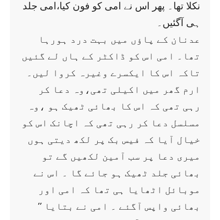
نکلا تھا۔ پھر اس نے امی کو فون کیا،امی جلد
ہی آگئیں۔
عدنان کے پاؤں میں بہت درد ہورہا
تھا۔ امی اس کو ڈاکٹر کے ہاں لے گئیں
تاکہ اس کا ایکسرے وغیرہ کروا لیں۔
ارم گھر میں اکیلی تھی،وہ دعا کر
رہی تھی کہ اس کا بھائی ٹھیک ہو ،وہ
مسلسل دعا کر رہی تھی کہ اچانک اس کو
خیال آیا کہ فیس بک پر لکھ دیتی ہوں
میری دعا پر سب آمین لکھیں گے تو
بھائی جلد ٹھیک ہو جائے گا ۔ اس نے
موبائل اٹھایا ہی تھا کہ امی اور
بھائی واپس آگئے ۔ امی نے بتایا ’’