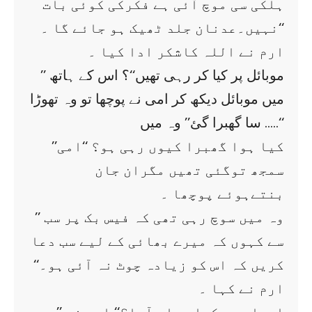
ہلکی سی موچ آئی ہے فکرکی کوئی بات
نہیں۔عدنان جلد ٹھیک ہو جائے گا ۔‘‘
ارم نے اللہ کاشکر ادا کیا ۔
’’ موبائل پر کیا کر رہی تھیں‘‘؟ اس کے ہاتھ
میں موبائل دیکھ کر امی نے پوچھا تو وہ تھوڑا
سا گھبرا گئ’’ وہ میں …..‘‘
’’کیا ہوا گھبرا کیوں رہی ہو؟ ‘‘امی
سمجھ توگئی تھیں مگران جان
بنتےہوئے پوچھا ۔
’’ وہ میں سوچ رہی تھی کہ فیس بک پر سب
سے کہوں کہ میرے بھائی کے لیے سب دعا
کریں کہ اس کو زیادہ چوٹ نہ آئی ہو۔‘‘
ارم نے کہا ۔