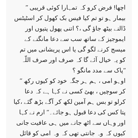
’’ اچھا! فرض کرو کہ تمہارا کوئی قریبی
بیمار ہو تو تم کیا فیس بک کھول کر اسٹیٹس
ڈالنے بیٹھ جاؤ گی ،؟ اتنی پھول پتیوں اور
ایموجیز کے ساتھ سب سے دعا مانگنے کے
میسج کرنے لگو گی یا اس پریشانی میں تم
کو یہ خیال آئے گا کہ صرف اور صرف اللّہ
پاک سے مدد مانگو ؟‘‘
’’ اوہو امی ، ہم ہر جگہ خود کو کیوں رکھ
کر سوچیں ، بھئ کسی نے کہا ہے کہ دعا
کرلو تو بس ہم آمین لکھ کر آگے بڑھ گئے ،کیا
پتا کس کی دعا قبول ہو جائے۔‘‘ ارم نے کہا
اور وہاں سے اٹھ جانے میں ہی عافیت جانی
کیوں کہ وہ جانتی تھی کہ وہ امی کو قائل