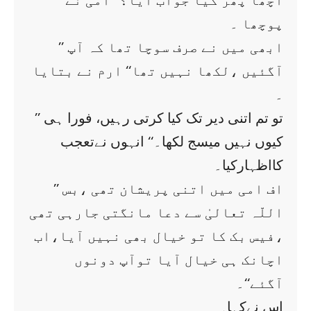
’’ اچھا پھر کیا جواب آیا؟‘‘ امی نے
پوچھا ۔
’’ ابھی میں نے صرف سوچا تھا کہ آپ
آگئیں ،لکھا نہیں تھا‘‘ ارم نے بتایا
۔
’’ تو تم اتنی دیر تک کیا کرتی رہیں، فورا ہی
کیوں نہیں میسج لکھا۔‘‘ انہوں نےتعجب
کااظہارکیا۔
’’ اف امی میں اتنی پریشان تھی ،بس
اللّہ تعالیٰ سے دعا مانگتی جارہی تھی
،فیس بک کا تو خیال بھی نہیں آیا،اب
اچانک ہی خیال آیا توآپ دونوں
آگئے‘‘۔
اس نےکہا۔