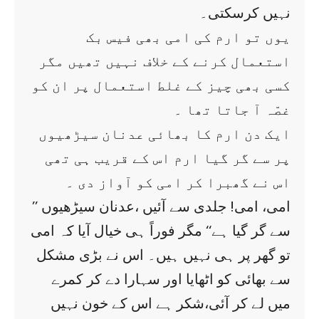
نہیں کرسکتی۔
یوں تو ارم کی امی بھی فیس بک
استعمال کرنے کے خلاف نہیں تھیں مگر
کسی بھی چیز کے غلط استعمال پر ان کو
غصّہ آ جاتا تھا ۔
ایک دن ارم کا بھائی عدنان سیڑھیوں
پر سے گر گیا ارم اس کے قریب ہی تھی
اس نے گھبرا کر امی کو آواز دی ۔
’’ امی، امی! جلدی سے آئیں ،عدنان سیڑھیوں
سے گر گیا ہے‘‘ مگر فوراً ہی خیال آیا کہ امی
تو گھر پر ہی نہیں ہیں۔ اس نے بڑی مشکل
سے بھائی کو اٹھایا اور سہارا دے کر کمرے
میں لے کر آئی،شکر ہے اس کے خون نہیں