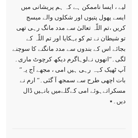
لیے ، ایسا ناممکن ہے کہ ہم پریشانی میں
ایسے پھول پتیوں اور شکلوں والے میسج
کریں ،تم اللّہ تعالیٰ سے مدد مانگ رہی تھی
تو شیطان نے تم کو بہکایا اور تم اللّہ کے
بجائے اس کے بندوں سے مدد مانگنے کا سوچنے
لگی۔‘‘انھوں نےلوہاگرم دیکھ کرچوٹ ماری۔
’’آپ ٹھیک کہہ رہی ہیں امی ، مجھے آج یہ
بات اچھی طرح سے سمجھ آ گئی۔‘‘ ارم نے
مسکراتےہوئے امی کےگلےمیں بانہیں ڈال
دیں۔٭