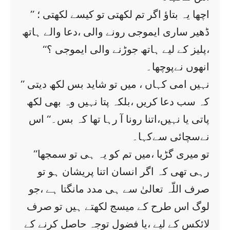
’’ اچھا یہ بتاؤ اگر تم لکھتی تو کیسے لکھتی ؛
ڈھیر ساری ایموجی رونے والی ،دعا والے ہاتھ
،پلیز کے لیے ہاتھ جوڑنے والی ایموجی ؟‘‘
انھوں نےپوچھا۔
’’ نہیں امی کہاں ، میں تو شاید بس لکھ دیتی
کہ سب دعا کریں ،بلکہ پتا نہیں وہ بھی لکھ
پاتی یا نہیں،اتنا رونا آ رہا تھا کہ بس۔‘‘ اس
نےسچائی سےکہا۔
’’تو میری گڑیا ،میں تم کو یہ ہی تو سمجھا
رہی تھی کہ اگر انسان اتنا پریشان ہو تو
صرف اللّہ تعالیٰ سے ہی مدد مانگتا ہے ،جو
لوگ اس طرح کے میسج لکھتے ہیں تو صرف
لائکس کے لیے ،یا فضول توجہ حاصل کرنے کے