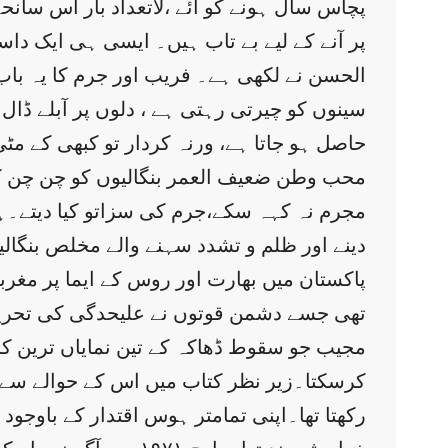
پچاس سال ہونے کو آئے ،لاتعداد بار اس سان
پر آنے کے لیے بے تاب ہیں۔ ایسی ہی ایک دا
الحسن نے لکھی ہے۔ فریب اور جرم کا یہ باب
سینوں کو چیرتی رہتی ہے ، دلوں پر آبلے ڈال 
محب وطن ضعیف العمر بنگالیوں کو چن چن کر 
مجرم نہ کہہ سکے،جرم کی سزاتو کیا دیتے۔ہم
دینے اور ظلم و تشدد سہنے والے مخلص بنگال
پاکستان میں بھارت اور روس کے ایما پر مغر
تھی جسے دشمن قوتوں نے علیحدگی کی تحریک 
مجیب جو سقوط ڈھاکہ کے تین نمایاں ترین کر
کرسکتا۔زیر نظر کتاب میں اس کے حوالے سے ی
رکھتا تھا۔اپنی تمامتر ہوس اقتدار کے باوجود