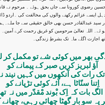
 حسین رضوی کورونا سے جاں بحق ہوئے ۔ مرحوم نے قانو
 دہل ایسے عزائم رکھنے والوں کی مخالفت کی ۔اردو ڈ
گار سید عبدالقادر حسن بھی خالق حقیقی سے جا ملے۔ہم
و ئے۔ اللہ تعالیٰ مرحومین کو غریق رحمت کرے آمین۔
 اجازت اگلے ماہ تک بشرطِ زندگی۔
گی بھر میں کوئی شے تو مکمل کر ل
آؤ لبریز کریں صبر کے پیمانے کو
 تک رات کی آنکھوں میں کہیں نیند ن
اِتنا سنّاٹا ہے، آئے کوئی تڑپانے کو
الگ بات کہ اِک بْوند مْقدّر میں نہ ت
پہ سو بار گھٹا چھائی رہی، چھانے 