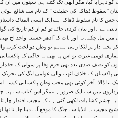
حے کو دہرایا گیا، مگر ابھی تک کتنے ہی سینوں میں ا
ستان ’’سقوط ڈھاکہ کی حقیقت ‘‘ کے نام سے شائع ہوئی
 جس کا نام سقوط ڈھاکہ ہے،ایک ایسی المناک داستان ہ
دیتی ہے ۔اور بیان کردی جائے تو کم از کم تاریخ کی گوا
تختہ دار پر لٹکا رہی ہےہم تو وطن دو لخت کرنے وال
اری قومی غیرت تو اس پہ بھی نہ جاگی کہ پاکستانی فو
یوں کو نصف صدی بعد بھی جرم وفا پر سولی کے حقدار 
بی پاکستان کے خلاف اٹھنے والی عوامی لیگ کی تحریک 
بنا ڈالا۔آخر کوئی بھی محب وطن پاکستانی کیسے اس
داروں میں سے ایک ضرور ہے،مگر اس کتاب سے پتہ چلتا 
ہ چشم کشا بات لکھی گئی ہے کہ مجیب اقتدار چاہتا تھ
 شیخ مجیب نہ انڈیا سے جنگ کا موقع آنے دینا چاہتا تھ