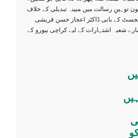
ن توہینِ رسالت میں مبینہ تبدیلی کے خلاف
ائجسٹ کے بانی ڈاکٹر اعجاز حسن قریشی
ارے شعبہ اشتہارات کے لیے کراچی بیورو کے
یں
ہیں
ھی
کو