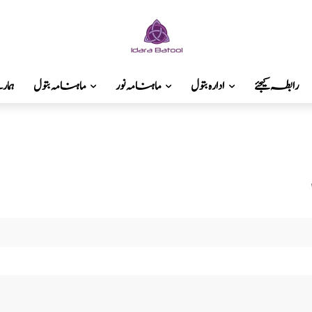
رابطہ کیجئے
ادارہ بتول
ماہنامہ نور
ماہنامہ بتول
ہما