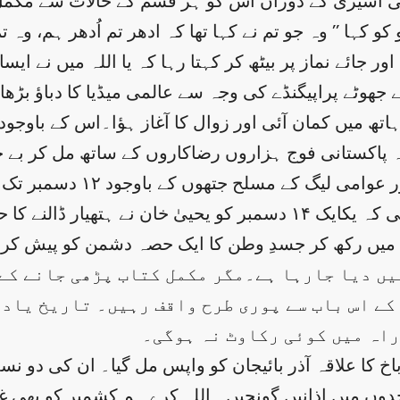
و کہا ’’ وہ جو تم نے کہا تھا کہ ادھر تم اُدھر ہم، وہ تم
 اور جائے نماز پر بیٹھ کر کہتا رہا کہ یا اللہ میں نے ای
 جھوٹے پراپیگنڈے کی وجہ سے عالمی میڈیا کا دباؤ بڑھ
ہاتھ میں کمان آئی اور زوال کا آغاز ہؤا۔اس کے باوجو
کہ پاکستانی فوج ہزاروں رضاکاروں کے ساتھ مل کر بے
انڈیا اپنی پوری فوجی طاقت ،
 میں رکھ کر جسدِ وطن کا ایک حصہ دشمن کو پیش کرد 
یں دیا جارہا ہے۔مگر مکمل کتاب پڑھی جانے کے ل
کے اس باب سے پوری طرح واقف رہیں۔ تاریخ یاد 
اہ میں کوئی رکاوٹ نہ ہوگی۔
باخ کا علاقہ آذر بائیجان کو واپس مل گیا۔ ان کی دو نسل