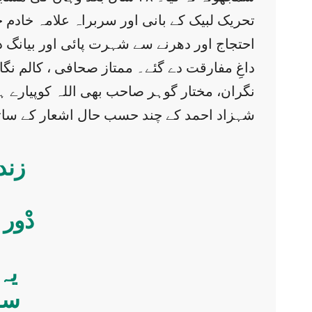
تحریک لبیک کے بانی اور سربراہ علامہ خادم
احتجاج اور دھرنے سے شہرت پائی اور بیانگ
داغِ مفارقت دے گئے۔ ممتاز صحافی ، کالم ن
نگران، مختار گوہر صاحب بھی اللہ کوپیارے ہ
شہزاد احمد کے چند حسب حال اشعار کے ساتھ
زند
دْور
یہ 
سر 