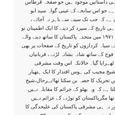
ن کہی داستانیں موجود ہیں جو صفحہ قرطاس
 ہے جو اس سانحے کے عینی گواہ سید ابو
ے کہ جب تک سینے سے باہر نہ آجائے ،
ہی تاریخ کے سپرد کر دینے کا ایک اطمینان تو
حاصل ہو جاتا ہے، ورنہ کردار تو کبھی کے مٹی میں مل چکے۔یہ اور بات کہ ُادھر حسینہ واجد آج بھی ۱۹۷۱ میں متحدہ پاکستان کا ساتھ دینے والے
ے سیاہ کرداروں کو تاریخ کے صفحات پر بھی
ج کے ساتھ شانہ بشانہ لڑنے ، قربانیاں
ٹھہرایا گیا۔ حالانکہ اس وقت مشرقی
شیخ مجیب کی ہوس اقتدار کا ایک ہتھیار
 تحریک کا حصہ بن سکتا تھا!بہرحال،شیخ
ہے کہ وہ بھٹو کے جرائم کا مقابلہ نہیں
ا مگرپاکستان کو توڑنے کے عزائم نہیں
ا اور نہ ہی مشرقی پاکستان کی علیحدگی کا