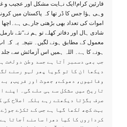
قارئین کرام!ایک نہایت مشکل اور عجیب و غری
وہی ہؤا جس کا ڈر تھا کہ پاکستان میں کرو
اموات کی تعداد بھی بڑھتی جارہی ہے۔اچھا خاصا
شادی ہال اور دفاتر کھلے تو ہم نے’’نئے نار
معمول کے مطابق ہونے لگیں۔ نتیجہ یہ کہ اب 
ہونے کا ہے۔ اللہ ہمیں اس آزمائش سے جلد ن
جب بھی دسمبر آتا ہے جسد وطن دولخت ہ
دیکھا ان کا تو گویا پھر لہو رسنے لگ
وفائیوں، دھوکے، جھوٹ اور فریب، بے ح
تاریخ میں مشکل سے ہی ملے گی۔ اپنے اپ
صرف بگڑتا دیکھتے رہے بلکہ اصلاح کی 
بہت کچھ لکھا گیا ہے جس کے ٹکڑے جوڑے 
کرداروں کا کیا دھرا سامنے آجاتا ہے