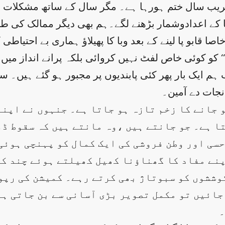
ب سال ختم ہورہا ہے۔ مگر سال کے ساتھ مشکلات ختم ہو
نا کے اعدادوشمار بڑھنے لگے۔ہم بھی دیگر ممالک کی ط
 قابو پا لینے کے بعد وبا کا پھیلاؤ ہماری بے احتیاطی
مل‘‘ کو کوئی خاص لفٹ نہیں کروائی بلکہ پرانے انداز 
ہم ایک بار پھر کئی پابندیوں پر مجبور ہو گئے ہیں۔ سب
جات دے آمین۔
و جانے کا زخم تازہ ہو جاتا ہے۔ جنہوں نے اپنے
تا ہے۔ جو جانتے ہیں ،وہ مانتے ہیں کہ سقوط 
سی اور وطن فروشی کی ایک کمال کو پہنچی ہوئی 
نے مفاد کا گھناؤنا کھیل کھیلتے ہوئے چند کر
کوششوں کو سبوتاژ بھی کرتے رہے۔ کمیشن کی رپو
جائیں تو مکمل تصویر بڑی آسانی سے بن جاتی ہ
۔