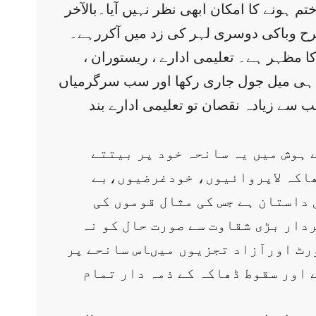
نے کا امکان ابھی نظر نہیں آیا۔بالآخر
رح وباکی دوسری لہر کی زد میں آکررہے۔
 کا مظہر ہے۔ تعلیمی ادارے ، ریستوران ،
میں ہی میل جول جاری رکھا اور سب سرگرمیاں
 سے زیادہ نقصان تو تعلیمی ادارے بند
 ہوش میں یہ سانحہ خود پر بیتتے
ڈھاکہ لاپروائیوں، خودغرضیوں،بے
داستان ہے جس کی مثال قوموں کی
دار بڑی شقاوت سے صورت حال کو نہ
رٹ اورآزاد تجزیوں میںاس سانحے پر
ے اور سقوط ڈھاکہ کے ذمہ دار تمام