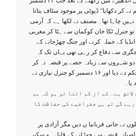
خواہش مند تھا۔مارچ ۱۹۷۱ سے آگے نو ماہ کی اسیری کے دوران اس کو ہر قسم کے حالات سے مکمل اندھیرے میں رکھنے کے بعد جب ۲۲ دسمبر
 نے کر دکھایا‘‘ ڈیوٹی پر موجود سٹاف بتاتا
سا نہیں چاہا تھا۔ مصنف نے لکھا ہے کہ آرمی
ا تو جنرل ٹکا خان کوکمان سے ہٹا کر مغربی
دانڈیا کے حملہ کرنے اور جنگ چھڑجانے کے
 جگری سے دفاع کر رہی تھی یہاں تک کہ
 مکتی باہنی اور عوامی لیگ کے مسلح جتھوں کے باوجود ۱۲ دسمبر تک دو شہروں سے زیادہ حصے پر قبضہ نہ کر
پایا تھا ۔ پاکستانی فوج ہر محاذ پر لڑ رہی تھی کہ یکایک ۱۴ دسمبر کو یحییٰ خان نے ہتھیار ڈالنے کا حکم دے دیا اور ۱۶ دسمبر کو جنرل نیازی نے
یا۔
ائق ہے۔ کم از کم اتنا تو ہو کہ ہم
رہے گی تو ہی جغرافیے کی حفاظت کا
وں نے جانی قربانیا ں دیں مگر آزادی پر