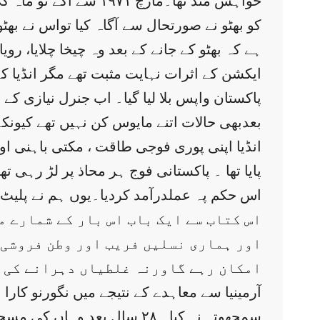
کو بھٹو نے صورتحال سے آگاہ کیا تواس نے بھٹو ک
ہے کہ بھٹو کے جانے کے بعد وہ چیخا چلایا، رویا
ایکشن کے اثرات نہایت مثبت تھے مگر انڈیا کے
پاکستان واپس بلا لیا گیا۔ اب جنرل نیازی کے 
بعدبھی حالات اتنے مایوس کن نہیں تھے کیون
اس حکم پہ عملدرآمد کردیا۔یوں ہم نے پلیٹ
اس کتاب سے ایک باب اس بار کے شمارے م
اور ہماری نسلیں فریب اور وطن فروشی 
امکان رہے گاورنہ غلطیاں دہرانے کی ر
آرمینیا سے معاہدے کے نتیجے میں نگورنو کارا 
سمجھوتہ نہ کیا۔ ۲۸ سال بعد وہاں کی مسجدوں میں اذانیں گونجیں۔ اللہ کرے ہم کشمیر کو بھی غاصبانہ قبضے سے چھڑانے کے قابل ہو سکیں۔