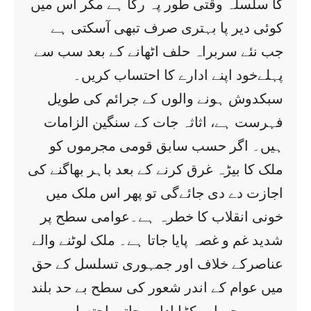
کا سلسلہ وقتی طور پہ رکا ہے مگر اس میں
کوئی دیر پا بہتری صرف تبھی آسکتی ہے
جب نئے سربراہ حلف اٹھانے کے بعد سب سے
پہلےخود اپنے ادارے کا احتساب کریں۔
سبکدوش ہونے والوں کے جرائم کی طویل
فہرست ہے، اثاثہ جات کے سنگین الزامات
ہیں۔ اگر حسب سابق قومی مجرموں کو
ملک کا بیڑہ غرق کرنے کے بعد باہر بھاگنے کی
اجازت دے دی جائےگی تو پھر اس ملک میں
خونی انقلاب کا خطرہ ہے۔عوامی سطح پر
شدید غم و غصہ پایا جاتا ہے۔ ملک لوٹنے والے
عناصرکے خلاف اور جمہوری تسلسل کے حق
میں عوام کے اندر شعور کی سطح بے حد بلند