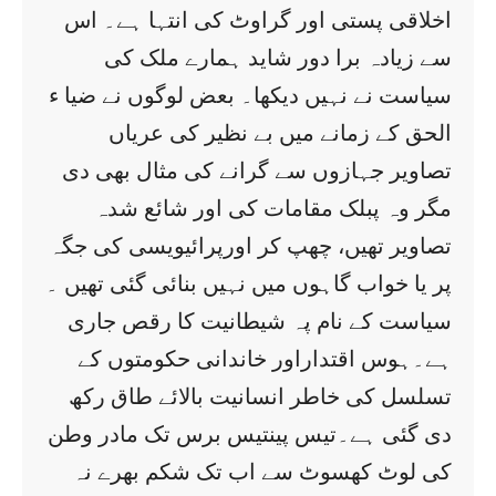
اخلاقی پستی اور گراوٹ کی انتہا ہے۔ اس
سے زیادہ برا دور شاید ہمارے ملک کی
سیاست نے نہیں دیکھا۔ بعض لوگوں نے ضیا ء
الحق کے زمانے میں بے نظیر کی عریاں
تصاویر جہازوں سے گرانے کی مثال بھی دی
مگر وہ پبلک مقامات کی اور شائع شدہ
تصاویر تھیں، چھپ کر اورپرائیویسی کی جگہ
پر یا خواب گاہوں میں نہیں بنائی گئی تھیں ۔
سیاست کے نام پہ شیطانیت کا رقص جاری
ہے۔ہوس اقتداراور خاندانی حکومتوں کے
تسلسل کی خاطر انسانیت بالائے طاق رکھ
دی گئی ہے۔تیس پینتیس برس تک مادر وطن
کی لوٹ کھسوٹ سے اب تک شکم بھرے نہ