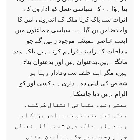
بنا ہؤا ہے کہ سیاسی عمل کو اداروں کے
اثرات سے پاک کرنا ملک کے اندرونی امن کا
واحدضامن بن گیا ہے۔سیاسی جماعتوں میں
ایسے عناصر ہمیشہ موجود رہیں گے جو
مداخلت کے راستے فراہم کرتے ہیں بلکہ مدد
مانگتے ہیں،بدعنوان ہیں اور بدعنوان بناتے
ہیں، مگر اپنے حلف سے وفادار رہنا ہر
شخص کی اپنی ذمہ داری ہے کسی اور کو
الزام نہیں دیا جاسکتا۔
مفتی رفیع عثمانی انتقال کرگئے۔
مفتی تقی عثمانی کے برادر بزرگ اور
بلند پایہ عالم دین تھے۔اللہ تعالیٰ
جوارِ رحمت میں جگہ دے آمین۔صنفی