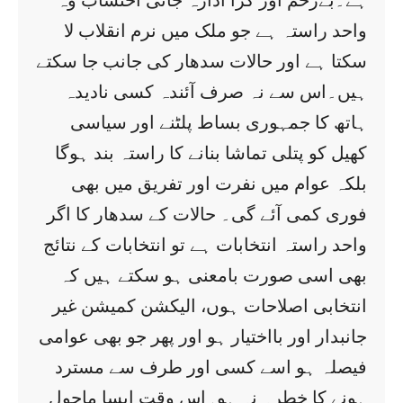
ہے۔بےرحم اور کڑا ادارہ جاتی احتساب وہ
واحد راستہ ہے جو ملک میں نرم انقلاب لا
سکتا ہے اور حالات سدھار کی جانب جا سکتے
ہیں۔اس سے نہ صرف آئندہ کسی نادیدہ
ہاتھ کا جمہوری بساط پلٹنے اور سیاسی
کھیل کو پتلی تماشا بنانے کا راستہ بند ہوگا
بلکہ عوام میں نفرت اور تفریق میں بھی
فوری کمی آئے گی۔ حالات کے سدھار کا اگر
واحد راستہ انتخابات ہے تو انتخابات کے نتائج
بھی اسی صورت بامعنی ہو سکتے ہیں کہ
انتخابی اصلاحات ہوں، الیکشن کمیشن غیر
جانبدار اور بااختیار ہو اور پھر جو بھی عوامی
فیصلہ ہو اسے کسی اور طرف سے مسترد
ہونے کا خطرہ نہ ہو۔اس وقت ایسا ماحول