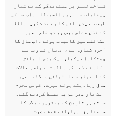
شناخت نمبر پر پسندیدگی کے بے شمار
پیغامات ملے ہیں الحمدللہ ۔آپ سب کی
طرف سے پذیرائی کا بے حد شکریہ۔اللہ
کے فضل سےاس برس ہم دو خاص نمبر
نکالنے میں کامیاب ہوئے ۔اب سال کا
آخری شمارہ ہے ،اس سال نے وبا سے
چھٹکارا دیکھا، ایک بڑی آزمائش
اللہ نے دُور کی ۔ البتہ سیاسی حالات
کے اعتبار سے انتہائی ہنگامہ خیز
سال رہا۔پٹے ہوئے مہرے، قومی مجرم
ایک بار پھر ہم پہ مسلط کردیے گئے۔
ساتھ ہی تاریخ کے بدترین سیلاب کا
سامنا ہؤا۔بابائے قوم حضرت