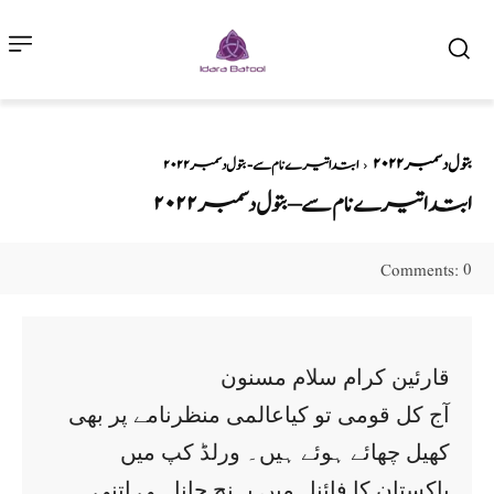
بتول دسمبر۲۰۲۲
ابتدا تیرے نام سے - بتول دسمبر۲۰۲۲
ابتدا تیرے نام سے – بتول دسمبر۲۰۲۲
0
Comments:
قارئین کرام سلام مسنون
آج کل قومی تو کیاعالمی منظرنامے پر بھی
کھیل چھائے ہوئے ہیں۔ ورلڈ کپ میں
پاکستان کا فائنل میں پہنچ جانا ہی اتنی