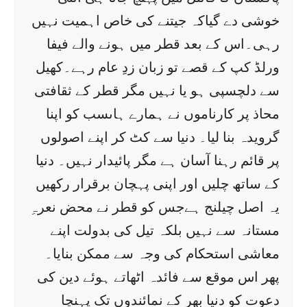
خوشی دے گیاکہ جیتنے کی خاص اہمیت نہیں
رہی۔اس کے بعد قطر میں ہونے والے فیفا
ورلڈ کپ کے قصے تو زبان زدِ عام رہے۔کھیل
سے دلچسپی ہو یا نہیں مگر قطر کے ثقافتی
محاذ پر کارناموں نے ہمارے ہاںسب کو اپنا
گرویدہ بنا لیا۔ دنیا سے کٹ کر اپنے اصولوں
پر قائم رہنا آسان ہے مگر پائیدار نہیں۔ دنیا
کے ساتھ چلیں اور اپنی پہچان برقرار رکھیں
یہ اصل چیلنج ہےجس کو قطر نے محض نعرہِ
مستانہ سے نہیں بلکہ تیل کی بدولت اپنے
معاشی استحکام کی وجہ سے ممکن بنایا۔
پھر اس موقع سے فائدہ اٹھاتے ہوئے دین کی
دعوت کو دنیا بھر کے نمائندوں تک پہنچا