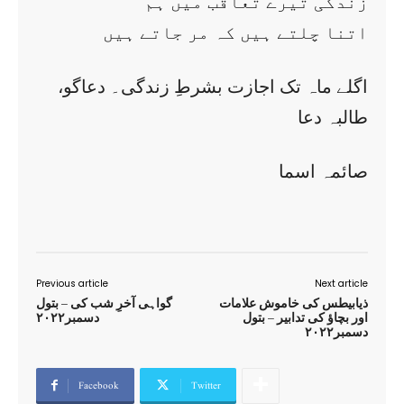
زندگی تیرے تعاقب میں ہم
اتنا چلتے ہیں کہ مر جاتے ہیں
اگلے ماہ تک اجازت بشرطِ زندگی۔ دعاگو،
طالبہ دعا
صائمہ اسما
Previous article
Next article
ذیابیطس کی خاموش علامات
گواہی آخرِ شب کی – بتول
اور بچاؤ کی تدابیر – بتول
دسمبر۲۰۲۲
دسمبر۲۰۲۲
Facebook
Twitter