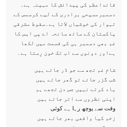
قائداعظم کی پیدائش کا مہینہ ہے۔
دسمبرمسیحی برادری کے لیے کرسمس کے
تہوار کی خوشیاں لاتا ہے۔سقوط مشرقی
پاکستان کے ساتھ سانحہ اے پی ایس کا
غم بھی دسمبر ہی کی قسمت میں لکھا
ہےاور دونوں سے اب تک خون رِستا ہے۔
شامِ غم تجھ سے جو ڈر جاتے ہیں
شب گزر جائے تو گھر جاتے ہیں
یاد کرتے نہیں جس دن تجھے ہم
اپنی نظروں سے اتر جاتے ہیں
وقت سے پوچھ رہا ہے کوئی
زخم کیا واقعی بھر جاتے ہیں