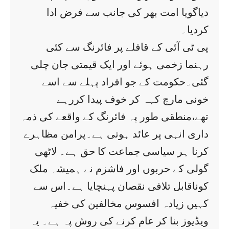
دیاگویا امت بھر کی جانب سے فرض ادا
کردیا۔
پی ٹی آئی کے قافلے پر فائرنگ سے کئی
رہنما زخمی ہوئے اور ایک قیمتی جان چلی
گئی۔حکومت کے جو افراد پہلے سے اسے
خونی مارچ کہہ کر خوف پیدا کررہے
تھے،منطقی طور پہ فائرنگ کے واقعے کی ذمہ
داری انہی پر عائد ہوتی ہے۔پرامن مظاہرے
کرنا ہر سیاسی جماعت کا حق ہے۔ لاٹھی
گولی کے حربوں اور فاشزم نے ہمیشہ ملک
کوناقابل تلافی نقصان پہنچایا ہے۔اس سے
کہیں زیادہ افسوس مخالفین کی خفیہ
ویڈیوز بنا کر عام کرنے کی روش پہ ہے۔ یہ