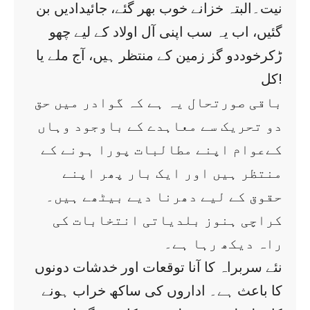
نیت۔البتہ خزانے خوب بھر گئے، جائیدادیں بن
گئیں، اب یہ سب اپنی آل اولاد کے لیے چھو
ڑکرخوددو گز زمین کے منتظر ہیں، آج ملے یا
کل!
باقی صورتحال یہ ہے کہ گوادر میں حق
دو تحریک سے معاہدے کے باوجود وہاں
کےعوام اپنے مطالبات پورا ہونے کے
منتظر ہیں اور ایک بار پھر اپنے
حقوق کے لیے دھرنا دیے بیٹھے ہیں۔
کراچی ہنوز بلدیاتی انتخابات کی
راہ دیکھ رہا ہے۔
نئے سربراہ کا آنا توقعات اور خدشات دونوں
کا باعث ہے۔ اداروں کی ساکھ خراب ہونے