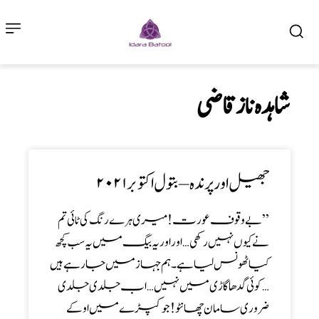
شاہدہ ناز قاضی
جھیل اور پرندہ – بتول اکتوبر ۲۰۲۱
’’بے وقوف عورت! میری ہرے رنگ کی ٹائی تم
نے کیوں نہیں رکھی … اور اور یہ بیگ میں یہ سب کچھ
کیا ٹھونس لیا ہے۔ہم جہاز میں جا رہے ہیں
… کوئی گدھا گاڑی میں نہیں … اب جلدی جلدی
ضروری سامان چھانٹو! جو کپڑے میں اوکے