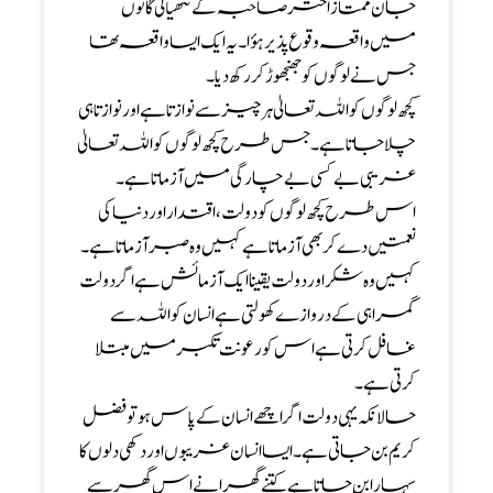
جان ممتاز اختر صاحبہ کے ننھیالی گائوں
میں واقعہ وقوع پذیر ہؤا ۔ یہ ایک ایسا واقعہ تھا
جس نے لوگوں کو جھنجھوڑ کر رکھ دیا ۔
کچھ لوگوں کو اللہ تعالیٰ ہر چیز سے نوازتا ہے اور نواز تا ہی
چلا جاتا ہے ۔ جس طرح کچھ لوگوں کو اللہ تعالیٰ
غریبی بے کسی بے چارگی میں آزماتا ہے ۔
اس طرح کچھ لوگوں کودولت ، اقتدار اور دنیا کی
نعمتیں دے کر بھی آزماتا ہے کہیں وہ صبر آزماتا ہے ۔
کہیں وہ شکر اور دولت یقیناایک آزمائش ہے اگر دولت
گمراہی کے دروازے کھولتی ہے انسان کواللہ سے
غافل کرتی ہے اس کورعونت تکبر میں مبتلا
کرتی ہے ۔
حالانکہ یہی دولت اگراچھے انسان کے پاس ہو تو فضل
کریم بن جاتی ہے ۔ ایسا انسان غریبوں اور دکھی دلوں کا
سہارا بن جاتا ہے کتنے گھرانے اس گھر سے