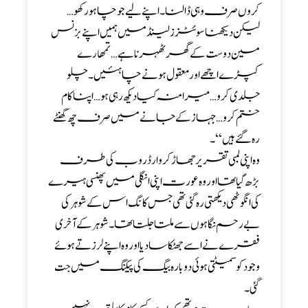
کروں صرف وہی ڈالنا۔ اپنے لیے جو چاہو رکھو …
لیکن دیکھنا سوئٹززلینڈ میں ہمیں اپنے بزنس
مین دوست کے گھر ٹھہرنا ہے… تمھارے
کپڑے اچھے اور معقول ہونے چاہئیں۔ چلو
جلدی کرو… میرا منہ کیا دیکھ رہی ہو … اپنا کام
ختم کرو … جہاز کے جانے میں صرف چھ گھنٹے
رہ گئے ہیں‘‘۔
وہ اپنی لمبی تقریر جھاڑ کر وارڈ روب کی طرف
بڑھ گیا تھا اور وہ عورت اپنی انگلی میں پھنسی ہیرے
کی انگوٹھی دیکھتی رہ گئی تھی جس کا نگ اس کے شوہر کی
بے رحم نگاہوں سے ملتا جلتا تھا۔ شوہر کے آخری
فقرے نے اسے جھٹکا سا دیا اور وہ اپنے لرزتے ہوئے
وجود کو سمیٹتی ہوئی دوبارہ بیگ کی پیکنگ میں جت
گئی۔