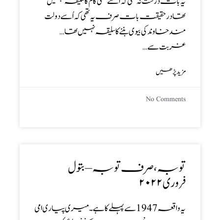
یہ بات درست نہ تھی کہ اسے کسی کام کا سلیقہ نہیں
تھا درحقیقت بات صرف یہ تھی کہ اُسے دولت
مند خاوند کی بیوی بننے کا سلیقہ نہیں تھا …
غربت سے…
مزید پڑھیں
No Comments
توبہ ، صرف توبہ – بتول
فروری ۲۰۲۲
یہ واقعہ 1947 سے پہلے کا ہے ۔میری پیاری امی