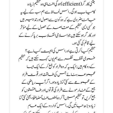
جتنی کارگر (efficient) ہوگی اتنا ہی وہ تنظیم زیادہ
کامیاب ہوگی۔ اس لحاظ سے ہم سب کے لیے یہ
جاننا ضروی ہے کہ وہ کون سے اصول اور تدابیر ہیں
جو کسی ایسی تنظیم کے مقاصد کے حصول کے لیے مؤثر
اور کارگر ہو سکتے ہیں جو اسلامی انقلاب برپا کرنے کے
لیے قائم کی گئی ہو۔
تنظیم کیا کرتی ہے اور اس کی اہمیت کیا ہے؟
عمومی نقطہ نظر سے ہم یوں کہہ سکتے ہیں کہ تنظیم
کے دو کام ہیں:ایک یہ کہ وہ افراد کو جمع کر کے ایک ایسا
مجموعہ بنائے جس کی طاقت اور قوت افراد
کے مجموعے سے کئی گنا زیادہ ہو۔ اگر آپ ریاضی کے
جمع کے فارمولے سے افراد کی قوتوں اور طاقتوں کو
جمع کریں تو تنظیم میں آکر وہ اَضعافاً مُضاعَفَۃ ،یعنی کئی گنا
زیادہ بڑھ جائیں گی۔ اس کو اردو کے ایک عام