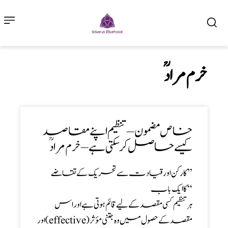
خرم مرادؒ
خاص مضمون – تنظیم اپنے مقاصد
کیسے حاصل کرسکتی ہے – خرم مرادؒ
’’ کارکن اورقیادت سےتحریک کے تقاضے
‘‘ کاایک باب
ہر تنظیم کسی مقصد کے لیے قائم ہوتی ہے اور اس
مقصد کے حصول میں وہ جتنی مؤثر (effective) اور