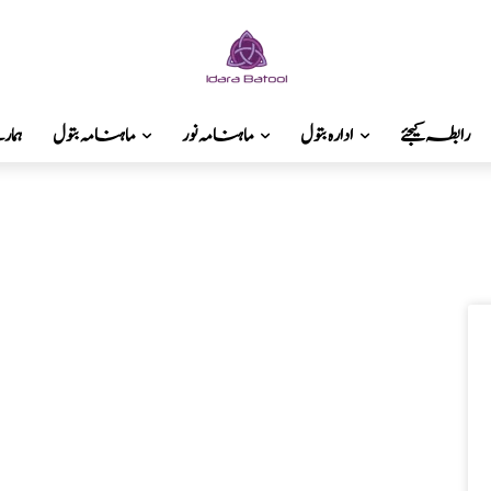
رابطہ کیجئے
ادارہ بتول
ماہنامہ نور
ماہنامہ بتول
ہما