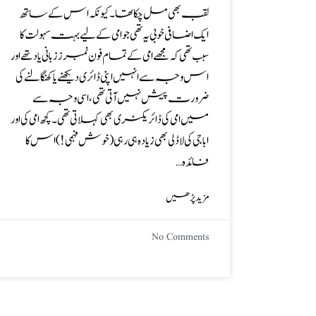
لقب بھی مل چکا تھا۔ کیونکہ اس کے ساتھ
ایک اضافی خوبی یہ تھی جو امی کے لیےبہت سہولت کا
سبب تھی کہ مجھے امی کے تمام فون نمبرز زبانی یاد تھے اور
اس وجہ سے انہیں اپنی ڈائری دیکھنے یا کھنگالنے کی
ضرورت پیش نہیں آتی تھی، اسی وجہ سے
میں امی کی ڈائریکٹری بھی کہلاتی تھی۔ کچھ امی کی اور
ابا جی کی لاڈلی بھی زیادہ ہی رہی (خوش فہمی!) اس کا
فائدہ…
مزید پڑھیں
No Comments