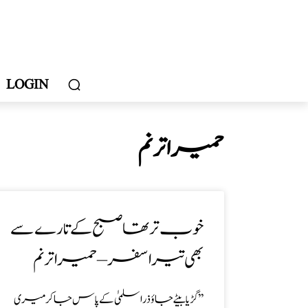
LOGIN
حمیرا ترنم
خوب تر تھا صبح کے تارے سے
بھی تیرا سفر – حمیرا ترنم
’’گڑیا بیٹے جاؤ ذرا سلمیٰ کے پاس جا کر میری