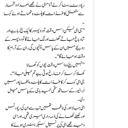
رپورٹ بناکر لےآؤ ‘‘ امی نے مجھے اعدادوشمار
سے متعلق کاغذات کا پلندہ تھماتے ہوئے کہا
۔
’’جی امی لیکن اس وقت تو دوپہر کا ایک بج رہا ہے اور
شادباغ جاتے گھنٹہ اور لگ جائے گا تو دوپہر کے
دو بجے میں ان کے پاس پہنچوں گی ۔ ان کے آرام کا
وقت ہو جائے گا‘‘۔
’’نہیں بیٹے وہ اس وقت بچوں کو کھانا
کھلاکرسلاکر فارغ ہوتی ہے تم چلی جاؤ‘‘۔
جی امی کہہ کر کاغذات کا پلندہ اُٹھایاورمیں
ڈرائیور کے ساتھ سلمٰی حمید باجی کے پاس چل
دی۔
امی جب لاہور کی ناظمہ تھیں تب سے ان کی رپورٹس
اور لکھنے لکھانے کی ذمہ داری میری تھی۔ اور اسی
وجہ مجھے امی کی پرنسپل سیکریٹری ہونے کا