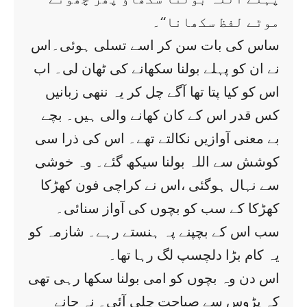
موٹے لفظ سکھانا‘‘۔
ساس کی بات سن کر اسے تسلی ہوئی۔اس
نے ان کو پہلے بولنا سکھانے کی ٹھان لی۔ اب
اس کو کیا پتا تھا آگے چل کر یہ ننھی زبانیں
کس قدر اس کے کان کھانے والی ہیں۔ بچے
بے معنی آوازیں نکالتے تھے۔ اس کی ذرا سی
کوشش سے اللہ بولنا سیکھ گئے۔ وہ خوشی
سے نہال ہوگئی ،اس نے کراچی فون کھڑکا
کھڑکا کے سب کو بچوں کی آواز سنائی۔
سب اس کے بچپنے پہ ہنستے رہے۔ شازمہ کو
یہ کام بڑا دلچسپ لگ رہا تھا۔
اس دن وہ بچوں کو امی بولنا سکھا رہی تھی
کہ پڑوس سے صباحت چلی آئی۔ نہ جانے