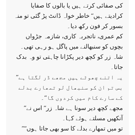
کی صفائی کرتے ہیں یا بالوں کا صفایا
کرادیتے ہیں‘‘ خاطر خواہ ڈانٹ پڑ گئی تو منہ
بسور کر فون رکھ دیا۔
کم عمری، ناتجربہ کاری، شازمہ جڑواں
بچوں کو سنبھالنے میں پاگل ہو رہی تھی۔
شاہ زر کو کچھ دیر پکڑانا چاہتی تو وہ بدک
جاتا۔
’’یہ اتنے چھوٹے ہیں مجھے ڈر لگتا ہے
بس تم ان کو سنبھال لو تمھارے بدلے
کے سارے کام میں کردوں گا‘‘۔
’’مجھے کچھ دیر سونا ہے شاہ زر‘‘ اس نے
آنکھیں مسلتے ہوئے کہا۔
’’تو میں تمھارے بدلے کا سو بھی جاتا ہوں‘‘