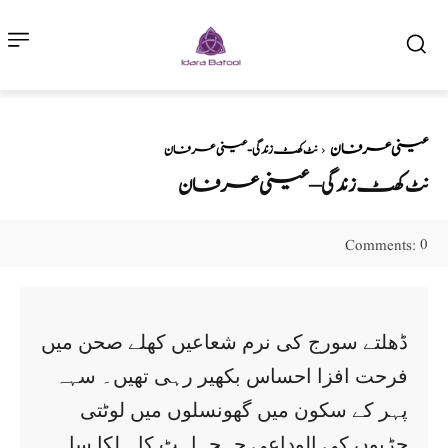
عینی عرفان
نٹ کھٹ زندگی - عینی عرفان
نٹ کھٹ زندگی – عینی عرفان
0
Comments:
ڈھلتے سورج کی نرم شعاعیں کھلے صحن میں
فرحت افزا احساس بکھیر رہی تھیں۔ سہہ
پہر کے سکون میں گھونسلوں میں لوٹتی
چڑیوں کی الوداعی چہچہاہٹ کا ہلکا سا