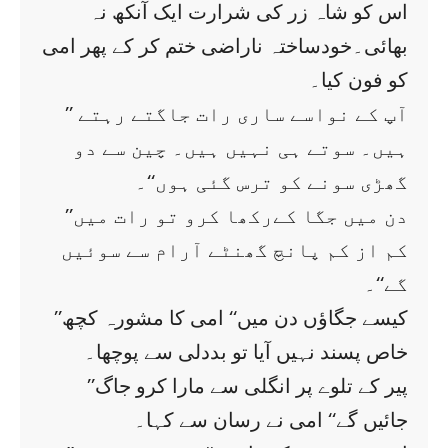
اس کو شاہ زر کی شرارت ایک آنکھ نہ
بھائی۔خودساختہ ناراضی ختم کر کے پھر امی
کو فون کیا۔
’’ آپ کے نواسے ساری رات جاگتے رہتے
ہیں۔ سوتے ہی نہیں ہیں۔ چین سے دو
گھڑی سونے کو ترس گئی ہوں‘‘۔
’’دن میں جگا کےرکھا کرو تو رات میں
کم از کم پانچ گھنٹے آرام سے سوئیں
گے‘‘۔
’’کیسے جگاؤں دن میں‘‘ امی کا مشورہ کچھ
خاص پسند نہیں آیا تو بددلی سے پوچھا۔
’’پیر کے تلوے پر انگلی سے مارا کرو جاگ
جائیں گے‘‘ امی نے رسان سے کہا۔