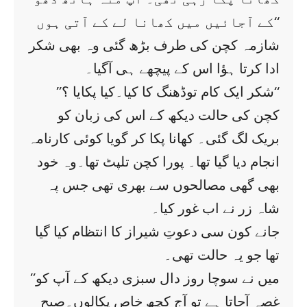
کے آجائیں میں کھانا لے کے آتی ہوں‘‘
شازمہ کچن کی طرف بڑھ گئی وہ بھی شکر
ادا کرتا ہؤا اس کے پیچھے ہی آگیا۔
’’شکر ایک کام توڈھنگ کا کیا۔کیا پکایا ؟‘‘
کچن کی حالت دیکھ کے اس کی زبان کو
بریک لگ گئی۔ کھانا پکا کر گویا کوئی کارنامہ
انجام دیا گیا تھا۔ پورا کچن تلپٹ تھا۔وہ خود
بھی گھی مصالحوں سے بھری تھی جس پہ
شاہ زر نے اب غور کیا۔
جانے کون سی دعوتِ شیراز کا انتظام کیا گیا
تھا جو یہ حالت تھی۔
’’میں نے سوچا روز دال سبزی دیکھ کے آپ کو
غصہ آجاتا ہے تو آج کچھ خاص پکالوں۔صبح