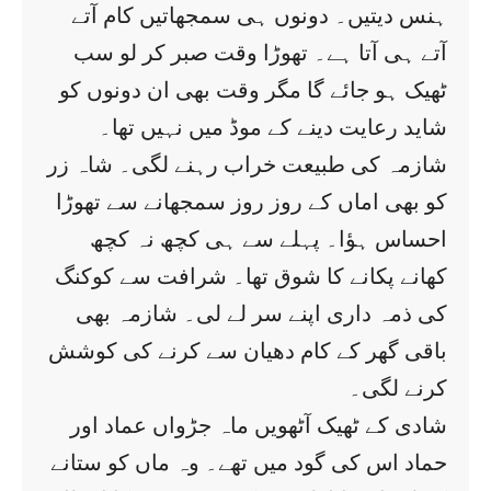
ہنس دیتیں۔ دونوں ہی سمجھاتیں کام آتے
آتے ہی آتا ہے۔ تھوڑا وقت صبر کر لو سب
ٹھیک ہو جائے گا مگر وقت بھی ان دونوں کو
شاید رعایت دینے کے موڈ میں نہیں تھا۔
شازمہ کی طبیعت خراب رہنے لگی۔ شاہ زر
کو بھی اماں کے روز روز سمجھانے سے تھوڑا
احساس ہؤا۔ پہلے سے ہی کچھ نہ کچھ
کھانے پکانے کا شوق تھا۔ شرافت سے کوکنگ
کی ذمہ داری اپنے سر لے لی۔ شازمہ بھی
باقی گھر کے کام دھیان سے کرنے کی کوشش
کرنے لگی۔
شادی کے ٹھیک آٹھویں ماہ جڑواں عماد اور
حماد اس کی گود میں تھے۔ وہ ماں کو ستانے