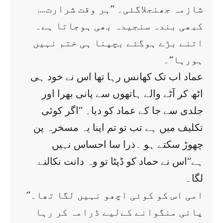
شازمہ جھنجلاگئی۔ ’’ہر وقت شرارت….
کبھی بندہ سنجیدہ بھی ہوجاتا ہے۔
اتنے بڑے ہوگئے بچپنا ہی ختم نہیں
ہورہا‘‘۔
عماد اب تک کھانس رہا تھا اس نے خود ہی
اٹھ کر آٹے والے ہاتھوں سے پانی بھرا اور
جلدی سے جا کے عماد کو دیا۔ ’’اگر کوئی
تکلیف میں ہے تب تو تم اپنا یہ مسخرہ پن
چھوڑ سکتے ہو ۔ذرا سا احساس نہیں
ہے‘‘اس نے حماد کو ڈپٹا تو وہ دانت نکالنے
لگا۔
’’امی اس کو کوئی اچھو نہیں لگا تھا۔
پانی منگوانے کےلیے ڈرامہ کر رہا