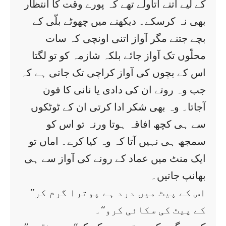
کے لیے اتنے اتاولے تھے کہ پورے وقت کا انتظار
بھی نہ کرسکے۔ دیکھنے میں چھوٹے بلّی کے
بچے جتنے مگر آواز اتنی اونچی کہ سات
محلّوں تک آواز جائے بلکہ شازمہ کو تو لگتا
اس کے بچوں کی آواز کراچی تک جاتی ہے کہ
جب وہ روتے ان کی دادی یا نانی کا فون
آجاتا۔ وہ بھی شکر ادا کرتی ان کے ٹوٹکوں
سے ہی کچھ افاقہ ہوتا ورنہ تو اس کو
سمجھ ہی نہیں آتا کہ وہ کیا کرے۔ اماں تو
ایک منٹ میں عماد کے رونے کی آواز سے ہی
بھانپ جاتیں۔
’’اس کے پیٹ میں درد ہے پوترا گرم کر
کے پیٹ کی سکائی کرو‘‘۔