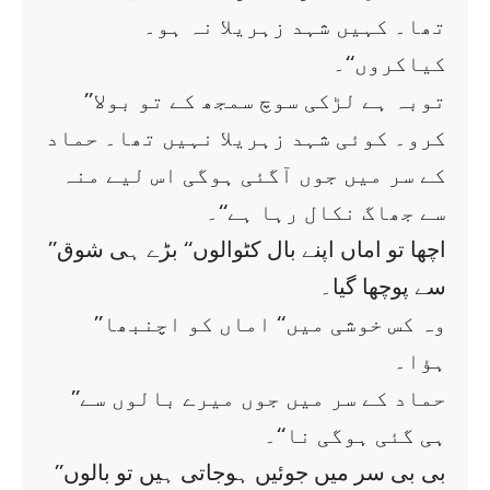
تھا۔ کہیں شہد زہریلا نہ ہو۔
کیاکروں‘‘۔
’’توبہ ہے لڑکی سوچ سمجھ کے تو بولا
کرو۔ کوئی شہد زہریلا نہیں تھا۔ حماد
کے سر میں جوں آگئی ہوگی اس لیے منہ
سے جھاگ نکال رہا ہے‘‘۔
’’اچھا تو اماں اپنے بال کٹوالوں‘‘ بڑے ہی شوق
سے پوچھا گیا۔
’’وہ کس خوشی میں‘‘ اماں کو اچنبھا
ہؤا۔
’’حماد کے سر میں جوں میرے بالوں سے
ہی گئی ہوگی نا‘‘۔
’’بی بی سر میں جوئیں ہوجاتی ہیں تو بالوں