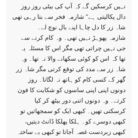
نہیں کرسکیں گے کہ آپ کی بیٹی روز روز
دال پکالیتی ہے‘‘ شازمہ فخر سے بتا رہی تھی
شاہ زر کا دل چاہا اپنے بال نوچ لے۔
شازمہ پھوہڑ نہیں تھی۔ وہ کام کرنے سے
جی نہیں چراتی تھی مگر اس کا مسئلہ یہ
تھا کہ اس کو کوئی سکھانے والا نہ تھا۔ وہ
شاہ زر سے مدد کی توقع کرتی مگر شاہ زر
گھر کے کسی کام کو ہاتھ نہ لگاتا۔ روز
دونوں اپنی اپنی ساسوں کو شکایت کا فون
کرتے۔ وہ دونوں اتنی دور بیٹھ کر کیا
کرسکتی تھیں۔ کبھی ایک کو سمجھاتیں تو
کبھی دوسرے کو۔ ہلکا پھلکا ڈانٹ دیتیں،
کبھی زبردست غصہ آجاتا تو کبھی بے ساختہ