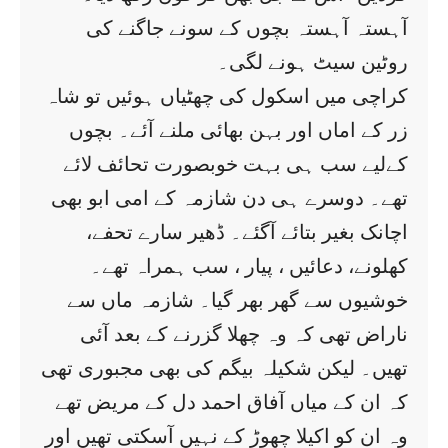
آہستہ آہستہ بچوں کے سونے جاگنے کی
روٹین سیٹ ہونے لگی۔
کراچی میں اسکول کی چھٹیاں ہوئیں تو شاہ
زر کے اماں اور بہن بھائی ملنے آئے۔ بچوں
کےلیے سب ہی بہت خوبصورت تحائف لائے
تھے۔ دوسرے ہی دن شازمہ کے امی ابو بھی
اچانک بغیر بتائے آگئے۔ ڈھیر سارے تحفے،
کھلونے، دعائیں ، پیار ، سب ہمراہ تھے۔
خوشیوں سے گھر بھر گیا۔ شازمہ ماں سے
ناراض تھی کہ وہ چھلا گزرنے کے بعد آئی
تھیں۔ لیکن شکیلہ بیگم کی بھی مجبوری تھی
کہ ان کے میاں آفاق احمد دل کے مریض تھے
وہ ان کو اکیلا چھوڑ کے نہیں آسکتی تھیں اور