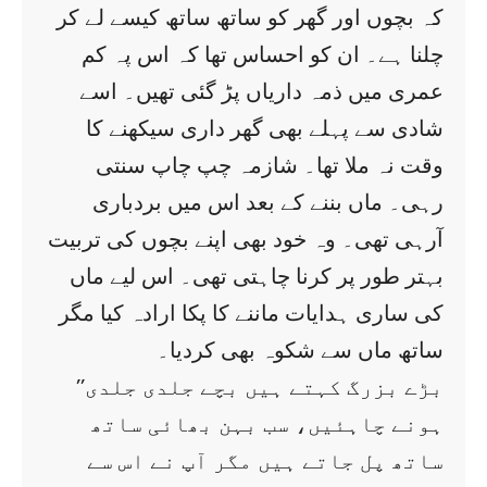
کہ بچوں اور گھر کو ساتھ ساتھ کیسے لے کر
چلنا ہے۔ ان کو احساس تھا کہ اس پہ کم
عمری میں ذمہ داریاں پڑ گئی تھیں۔ اسے
شادی سے پہلے بھی گھر داری سیکھنے کا
وقت نہ ملا تھا۔ شازمہ چپ چاپ سنتی
رہی۔ ماں بننے کے بعد اس میں بردباری
آرہی تھی۔ وہ خود بھی اپنے بچوں کی تربیت
بہتر طور پر کرنا چاہتی تھی۔ اس لیے ماں
کی ساری ہدایات ماننے کا پکا ارادہ کیا مگر
ساتھ ماں سے شکوہ بھی کردیا۔
’’بڑے بزرگ کہتے ہیں بچے جلدی جلدی
ہونے چاہئیں، سب بہن بھائی ساتھ
ساتھ پل جاتے ہیں مگر آپ نے اس سے