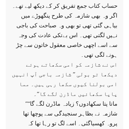
حساب کتاب جمع تفریق کر کے دیکھ لیے تھے۔
اگر وہ بھی شازمہ کی طرح پنگھوڑے میں
بیاہی گئی تھی تو بھی وہ صباحت کی باجی
نہیں لگتی تھی۔ اس بےتکی عادت کی وجہ
سے اسے اچھی خاصی معقول خاتون سے چڑ
ہونے لگی تھی۔
اس نے شازمہ کو امی سکھاتے ہوئے
دیکھا تو بولی ’’ شازمہ باجی آپ انہیں
امی بولنا کیوں سکھا رہی ہیں۔ مما
پاپا سکھائیں ماڈرن لگے گا‘‘۔
’’ماتا پتا سکھادوں؟ زیادہ ماڈرن لگے گا‘‘
شازمہ نے بظاہر سنجیدگی سے پوچھا تھا
پروہ کھسیاگئی۔ اسے لگ تو رہا تھا کہ