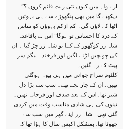
’’ارے واہ میں کیوں نئی ریت قائم کروں ؟
دیکھیے گا میں بھی پنگھوڑے سے ہی بہوئیں
اٹھا کے لاؤں گی۔ کم ازکم بہوؤں کو ساس
کے درد کا احساس تو ہوگا‘‘ اس نے باقاعدہ
شاہ زر کوگھور کے کہا تو شاہ زر چڑ گیا ۔ ان
کی چونچیں لڑنے لگیں اور فرخندہ بیگم سر
پیٹ کے رہ گئیں۔
کلثوم سراج جوانی میں ہی بیوہ ہوگئی
تھیں۔ان کے چار بچے تھے۔ سب سے بڑا دل
شیر تھا۔اس کے بعد صدف اور فرحانہ تھیں۔
تینوں کی ہی شادی مناسب وقت میں کردی
گئی تھی۔ شاہ زر اپنے گھر میں سب سے
چھوٹا تھا، بمشکل اکیس سال کا ہؤا تھا کہ