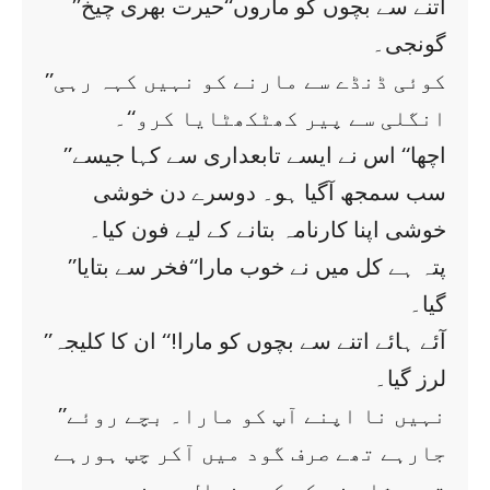
’’اتنے سے بچوں کو ماروں‘‘حیرت بھری چیخ
گونجی۔
’’کوئی ڈنڈے سے مارنے کو نہیں کہہ رہی
انگلی سے پیر کھٹکھٹایا کرو‘‘۔
’’اچھا‘‘ اس نے ایسے تابعداری سے کہا جیسے
سب سمجھ آگیا ہو۔ دوسرے دن خوشی
خوشی اپنا کارنامہ بتانے کے لیے فون کیا۔
’’پتہ ہے کل میں نے خوب مارا‘‘فخر سے بتایا
گیا۔
’’آئے ہائے اتنے سے بچوں کو مارا!‘‘ ان کا کلیجہ
لرز گیا۔
’’نہیں نا اپنے آپ کو مارا۔ بچے روئے
جارہے تھے صرف گود میں آکر چپ ہورہے