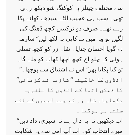
سے مختلف چینلز پہ کوکنگ شو دیکھ رہی
تھی۔ سب ہی عجیب الٹے سیدھے کھانے پکا
رہے تھے۔ صرف دو ترکیبیں کچھ ڈھنگ کی
لگیں تو وہ میں نے کاپی پہ لکھ لیں‘‘ شازمہ
نے گویا احسان جتایا۔ شاہ زر کو کچھ تسلی
ہوئی کہ چلو آج کچھ اچھا کھانے کو ملے گا۔
’’تو کیا پکایا پھر‘‘ اس نے اشتیاق سے پوچھا۔
’’انڈوں کا خاگینہ‘‘ شازمہ نے کڑھائی
کا ڈھکن اٹھا کے انڈوں کا ملغوبہ
دکھایا۔ شاہ زر کو چند لمحوں کے لئے
سکتہ ہی ہوگیا۔
’’اب دیکھیں نہ یہ دال ہے نہ سبزی، داد دیں
میرے انتخاب کو۔ اب آپ امی سے یہ شکایت