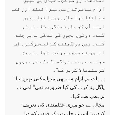
تھے۔شاہ زر کو کچھ خیال ہی نہیں
آرام سے سوتے رہے۔میرا نیند اور غصہ
سے اتنا برا حال ہورہا تھا۔ میں
اپنے آپ کو مارنے لگی۔ شاہ زر ڈر
گئے۔ دونوں بچوں کو لے کر باہر چلے
گئے۔ میں دو گھنٹے کے لیےسوگئی۔ اب
انہوں نے مجھ سے وعدہ کیا ہے روز
سونے سے پہلے دو گھنٹے کے لیے بچوں
کو سنبھالا کریں گے‘‘۔
’’یہ بات تم آرام سے بھی منواسکتی تھیں اتنا
پاگل پنا کرنے کی کیا ضرورت تھی‘‘ امی نے
برہمی سے کہا۔
’’مجال ہے جو میری عقلمندی کی تعریف
کردیں‘‘ اس نے جل بھن کر فون رکھ دیا۔