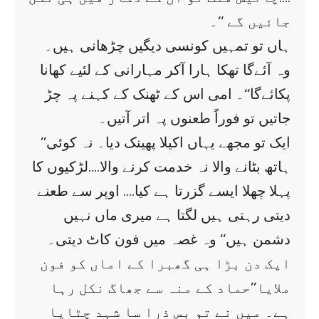
جائیں گے ‘‘۔
ہاں تو تمہیں کونسی دیگیں چڑھانی ہیں۔
وہ آئےگا تھکا ہارا آکر مہارانی کے لئیے کھانا
پکائےگا‘‘۔ امی اس کے ٹھنک کے کہنے پہ چڑ
جاتیں تو فوراً طعنوں پہ اتر آتیں۔
’’ایک تو مجھے یہاں اکیلا پھینک دیا۔ نہ کوئی
ہاتھ بٹانے والا نہ خدمت کرنے والا….لڑکیوں کا
پہلا چھلا ایسے گزرتا ہے کیا…. اوپر سے طعنے
دیتی رہتی ہیں لگتا ہے میری ماں نہیں
دشمن ہیں‘‘ وہ غصہ میں فون کاٹ دیتی۔
ایک دن بڑا ہی گھبرا کے اماں کو فون
ملایا’’حماد کے منہ سے جھاگ نکل رہا
ہے۔ میں نے تو بس ذرا سا شہد چٹایا