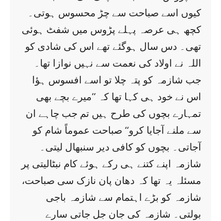
کیوں اسے صباحت سے چڑ محسوس ہوتی۔
کچھ ہی عرصہ پہلے پڑوس میں شفٹ ہوئی
تھی۔ دس سال ہوگئے تھے اس کی شادی کو
اللہ نے اولاد کی نعمت سے نہیں نوازا تھا۔
جب شازمہ کو پتہ چلا تو اسے افسوس ہؤا
اس نے خود ہی کہا تھا کہ ’’میرے بچے بھی
تمہارے بچوں کی طرح ہیں تم جب چاہے ان
سے ملنے آجایا کرو‘‘ صباحت عموماً شام کو
آجاتی۔ بچوں کو کافی دیر سنبھال لیتی۔
شازمہ اپنے کتنے ہی رکے ہوئے کام نبٹالیتی پر
مسئلہ یہ تھا کہ دھان پان نازک سی صباحت،
شازمہ کو بڑے اہتمام سے شازمہ باجی
بولتی۔ شازمہ کی جان جل جاتی سارے