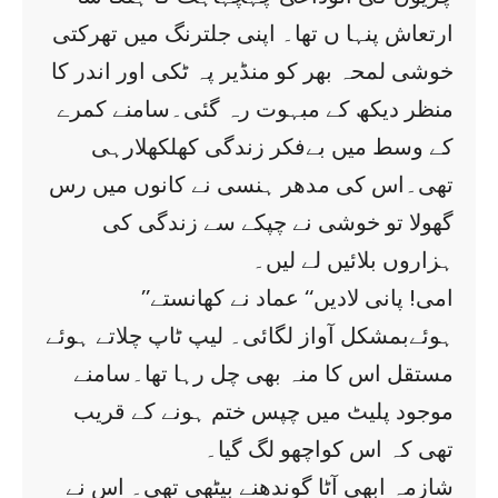
ارتعاش پنہا ں تھا۔ اپنی جلترنگ میں تھرکتی
خوشی لمحہ بھر کو منڈیر پہ ٹکی اور اندر کا
منظر دیکھ کے مبہوت رہ گئی۔سامنے کمرے
کے وسط میں بےفکر زندگی کھلکھلارہی
تھی۔اس کی مدھر ہنسی نے کانوں میں رس
گھولا تو خوشی نے چپکے سے زندگی کی
ہزاروں بلائیں لے لیں۔
’’امی! پانی لادیں‘‘ عماد نے کھانستے
ہوئےبمشکل آواز لگائی۔ لیپ ٹاپ چلاتے ہوئے
مستقل اس کا منہ بھی چل رہا تھا۔سامنے
موجود پلیٹ میں چپس ختم ہونے کے قریب
تھی کہ اس کواچھو لگ گیا۔
شازمہ ابھی آٹا گوندھنے بیٹھی تھی۔ اس نے