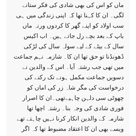
ماں کو اس کی بھی شادی کی فکر ستانے
لگی۔ ان کا کہنا تھا کہ اپنی زندگی میں ہی
سب اولاد کو اپنے گھر کا کردوں ورنہ ماں
باپ کے بعد بچے رل جاتے ہیں۔ اب اکیس
سال کے بیٹے کے لیے سولہ سال کی لڑکی
ڈھونڈنا تو حق تھا ان کا۔ شازمہ نہم جماعت
میں تھی جب رشتہ آیا۔ اس کے والدین نے
دسویں جماعت مکمل ہونے تک رکنے کی
درخواست کی مگر شاہ زر کی اماں کو
چھوٹی سی دلہن چاہیےتھی۔ان کا اصرار
فوری شادی کی وجہ بنا۔ رشتہ اچھا تھا
شازمہ کے والدین انکار کرنا نہیں چاہتے تھے
ویسے بھی ان کا اعتقاد مضبوط تھا کہ اگر