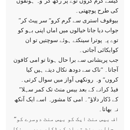
’’کیسے گرم کروں توے پر رکھ کر‘‘وہ ہونقوں
کی طرح پوچھتی۔
’’بیوقوف استری سے گرم کرو‘‘ سر پیٹ کر
جواب دیا جاتا خیالوں میں اماں اپنی بہو کو
توے پہ پوترا سینکتے ہوئے سوچتیں تو ان
کوابکائی آجاتی۔
جب پریشانی سے برا حال ہوتا تو امی کافون
آجاتا۔ ’’ناک سے دودھ نکال دیتے ہیں کیا
کروں‘‘ وہ رونکھی آواز میں سوال کرتی۔
’’فیڈ کرانے کے بعد بیس منٹ تک کمر سہلا
کے ڈکار دلاؤ‘‘۔ امی کا مشورہ اسے ایک آنکھ
نہ بھاتا۔
’’اف بیس منٹ ایک کو بیس منٹ دوسرے کو
….چالیس منٹ تو ان کے ڈکار میں ہی نکل