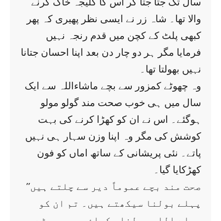
سال تک جتا جتا کر اس کا کلیجہ خاک کرنے
والا تھا۔ شاہ زر نے ایسی نظر پھیری کہ پھر
کبھی پلٹ کے کچن میں قدم رنجہ نہیں
فرمایا مگر ہر دو چار دن بعد اپنا احسان جتانا
نہیں بھولتا تھا۔
وہ چھوٹے کمزور سے بچے ماشاءاللہ سے ایک
سال میں ہی خوب صحت مند گولو مولو
ہوگئے۔ اس نے ان کو کھڑا کرنے کی بہت
کوشش کی مگر وہ اپنا وزن سہار ہی نہیں
پاتے۔ نئی پریشانی کے ساتھ اماں کو فون
کھڑکایا گیا۔
’’صحت مند بچے عموماً دیر سے چلتے ہیں
پہلے بولنا سیکھتے ہیں۔ تم ان کو
پہلے اللہ بولنا سکھاؤ پھر چھوٹے