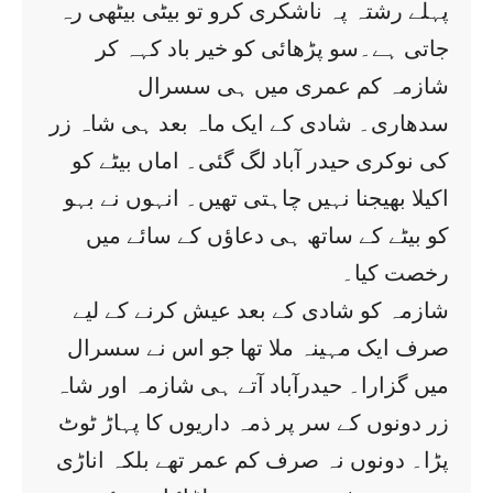
پہلے رشتہ پہ ناشکری کرو تو بیٹی بیٹھی رہ
جاتی ہے۔سو پڑھائی کو خیر باد کہہ کر
شازمہ کم عمری میں ہی سسرال
سدھاری۔ شادی کے ایک ماہ بعد ہی شاہ زر
کی نوکری حیدر آباد لگ گئی۔ اماں بیٹے کو
اکیلا بھیجنا نہیں چاہتی تھیں۔ انہوں نے بہو
کو بیٹے کے ساتھ ہی دعاؤں کے سائے میں
رخصت کیا۔
شازمہ کو شادی کے بعد عیش کرنے کے لیے
صرف ایک مہینہ ملا تھا جو اس نے سسرال
میں گزارا۔ حیدرآباد آتے ہی شازمہ اور شاہ
زر دونوں کے سر پر ذمہ داریوں کا پہاڑ ٹوٹ
پڑا۔ دونوں نہ صرف کم عمر تھے بلکہ اناڑی