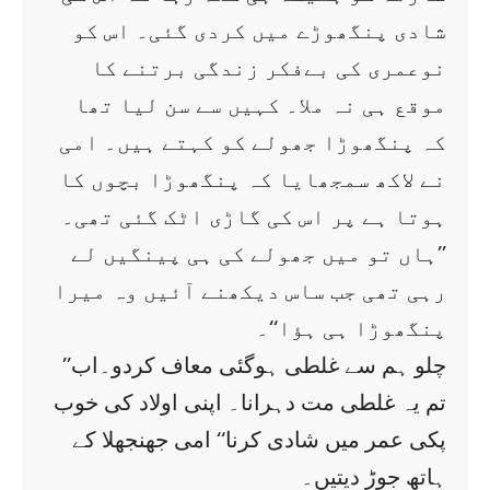
شادی پنگھوڑے میں کردی گئی۔ اس کو
نوعمری کی بےفکر زندگی برتنے کا
موقع ہی نہ ملا۔ کہیں سے سن لیا تھا
کہ پنگھوڑا جھولے کو کہتے ہیں۔ امی
نے لاکھ سمجھایا کہ پنگھوڑا بچوں کا
ہوتا ہے پر اس کی گاڑی اٹک گئی تھی۔
’’ہاں تو میں جھولے کی ہی پینگیں لے
رہی تھی جب ساس دیکھنے آئیں وہ میرا
پنگھوڑا ہی ہؤا‘‘۔
’’چلو ہم سے غلطی ہوگئی معاف کردو۔اب
تم یہ غلطی مت دہرانا۔ اپنی اولاد کی خوب
پکی عمر میں شادی کرنا‘‘ امی جھنجھلا کے
ہاتھ جوڑ دیتیں۔