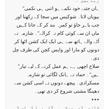
رہے ہیں‘‘۔
’’ہاں جتنے خود نکمے ہو اتنی ہی نکمی
بیویاں لانا۔ شوکیس میں سجا کے رکھنا اور
جب باہر جاؤ تو کمرہ بند کر کے جانا کہیں
ماں ان سے کوئی کام نہ کرالے‘‘۔ شازمہ نے
آٹے والے ہاتھ سے ہی ایک ایک کشن اٹھا کر
دونوں کو مارا اور واپس کچن کی طرف چل
دی۔
’’صلاح اچھی ہے ہم عمل کرنے کے لیے تیار
ہیں‘‘۔ حماد نے ہانک لگائی تو شازمہ
مسکرادی۔ پیچھے دونوں نے اسی کشن سے
دھینگا مشتی شروع کر دی تھی۔
٭٭٭
شازمہ کو ہمیشہ ہی گلہ رہا کہ اس کی