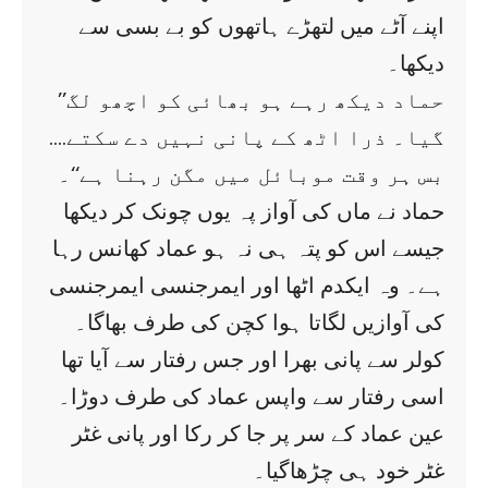
اپنے آٹے میں لتھڑے ہاتھوں کو بے بسی سے
دیکھا۔
’’حماد دیکھ رہے ہو بھائی کو اچھو لگ
گیا۔ ذرا اٹھ کے پانی نہیں دے سکتے….
بس ہر وقت موبائل میں مگن رہنا ہے‘‘۔
حماد نے ماں کی آواز پہ یوں چونک کر دیکھا
جیسے اس کو پتہ ہی نہ ہو عماد کھانس رہا
ہے۔ وہ ایکدم اٹھا اور ایمرجنسی ایمرجنسی
کی آوازیں لگاتا ہوا کچن کی طرف بھاگا۔
کولر سے پانی بھرا اور جس رفتار سے آیا تھا
اسی رفتار سے واپس عماد کی طرف دوڑا۔
عین عماد کے سر پر جا کر رکا اور پانی غٹر
غٹر خود ہی چڑھاگیا۔