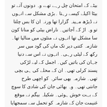
بیٹے کے امتحان چل رہے تھے، وہ دونوں آتے تو
بیٹا اکیلے کیسے رہتا ۔بڑی مشکل سے انہوں
نے ڈیڑھ مہینہ گزارا تھا ورنہ ان کا بس چلتا
تو وہ اڑ کے آجاتیں۔ ناراض بیٹی کو منانا کون
سا مشکل تھا انہوں نے منٹوں میں منالیا تھا۔
شازمہ کتنی دیر تک ماں کی گود میں سر
رکھ کے لیٹی رہی۔ انہوں نے اس سے دنیا
جہان کی باتیں کیں۔ اجمل کے لیے لڑکی
پسند کرلی تھی۔ ان کے محلے کی ہی بچی
تھی۔ شازمہ بھی سائرہ کو اچھی طرح
جانتی تھی۔ وہ بھائی جان کی شادی کا سوچ
کے بہت خوش ہوئی۔ شکیلہ بیگم نے موقع
غنیمت جان کے شازمہ کو تحمل سے سمجھایا