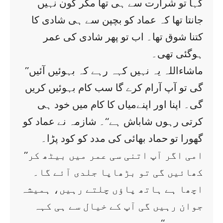
کہا تو شرارت سے ہی تھا مگر کون نہیں
جانتا تھا کہ عماد کو بچپن سے ہی شادی کا
کتنا شوق تھا۔ اب تو پھر شادی کی عمر
ہوگئی تھی۔
’’ماشاءاللہ یہ نہیں کہہ رہے کہ بہوئیں آئیں
گی تو آپ آرام کرے گا سب کام بہوئیں کریں
گی۔ اپنا اور اپنےمیاں کا کام میں خود ہی
کرتی رہوں شاباش ہے‘‘۔ شازمہ نے عماد کو
گھورا تو حماد بھائی کی مدد کو کود پڑا۔
’’امی اگر آپ اتنی سی عمر میں بیٹھ کر
کھائیں گی تو بڑھاپا جلدی آئے گا۔
اچھا ہے ہاتھ پاؤں چلتے رہیں، ہمیشہ
جوان رہیں گی آپ کے خیال سے ہی کہہ