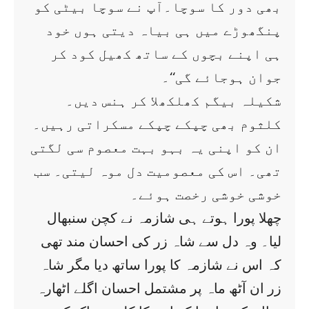
بھی دور کا سوچا۔آپ نے سوچا بیٹی کو
پنگھوڑے میں ہی بیاہ دیتی ہوں خود
ہی اپنے بچوں کے ساتھ کھیل کود کر
جوان ہوجائے گی‘‘۔
شکیلہ بیگم کھلکھلا کر ہنس دیں۔
کلثوم بھی چپکے چپکے مسکراتی رہیں۔
ان کو اپنی یہ بہو بہت معصوم سی لگتی
تھی۔ اس کی معصومیت دل موہ لیتی۔ سب
خوشی خوشی رخصت ہوئے۔
چھلا پورا ہوتے ہی شازمہ نے کچن سنبھال
لیا۔ وہ دل سے شاہ زر کی احسان مند تھی
کہ اس نے شازمہ کا پورا ساتھ دیا مگر شاہ
زر ان آٹھ ماہ پر مشتمل احسان اگلے اٹھارہ