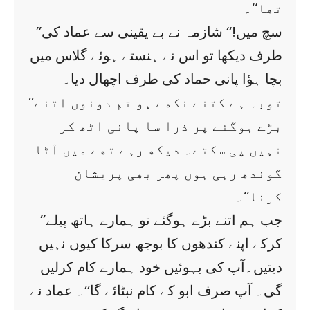
تھا‘‘۔
’’سچ میں!‘‘ شازمہ نے بے یقینی سے عماد کی
طرف دیکھا تو اس نے ہنستے ہوئے گلاس میں
بچا ہؤا پانی حماد کی طرف اچھال دیا۔
’’توبہ ہے کتنے نکمے ہو تم دونوں اتنے
بڑے ہوگئے پر ذرا سا پانی اٹھ کر
نہیں پی سکتے۔ دیکھ رہے تھے میں آٹا
گوندھ رہی ہوں پھر بھی پریشان
کرنا‘‘۔
’’جب ہم اتنے بڑے ہوگئے تو ہمارے ہاتھ پیلے
کرکے اپنے کندھوں کا بوجھ سرکا کیوں نہیں
دیتیں۔آپ کی بہوئیں خود ہمارے کام کرلیں
گی۔ آپ صرف ابو کے کام نبٹائے گا‘‘۔ عماد نے