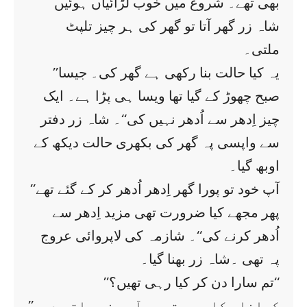
بھی تھے۔ شروع میں خوب لڑائیاں ہوئیں
شاہ زر گھر آتا تو گھر کی ہر چیز تلپٹ
ملتی۔
’’یہ کیا حالت بنا رکھی ہے گھر کی۔ جیسا
صبح چھوڑ کے گیا تھا ویسا ہی پڑا ہے۔ ایک
چیز اِدھر سے اُدھر نہیں کی‘‘۔ شاہ زر دفتر
سے واپسی پہ گھر کی بکھری حالت دیکھ کے
اوبھ گیا۔
’’آپ خود تو پورا گھر اِدھر اُدھر کر کے گئے تھے
پھر مجھے کیا ضرورت تھی مزید اِدھر سے
اُدھر کرنے کی‘‘۔ شازمہ کی لاپروائی عروج
پہ تھی ۔شاہ زر بھنا گیا۔
’’تم سارا دن کر کیا رہی تھیں؟‘‘
’’کھانا پکا رہی تھی۔ آپ منہ ہاتھ دھو