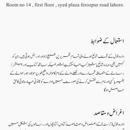
Room no 14 , first floor , syed plaza ferozpur road lahore.
استعمال کے ضوابط
دارہ بتول کے تحت شائع ہونے والی تمام تحریریں طبع زاد اور اورجنل ہوتی ہیں۔ ان کو
کہیں بھی دوبارہ شائع یا شیئر کیا جا سکتا ہے بشرطیکہ ساتھ کتاب اور پبلشر/
رسالے کے متعلقہ شمارے اور لکھنے والے کے نام کا حوالہ واضح طور پر موجود ہو۔ حوالے کے
بغیر یا کسی اور نام سے نقل کرنے کی صورت میں ادارے کو قانونی چارہ جوئی کا حق
حاصل ہو گا
اغراض و مقاصد
ادارہ بتول (ٹرسٹ) کے اغراض و مقاصد کتاوں ، کتابچوں اور رسالوں کی شکل میں