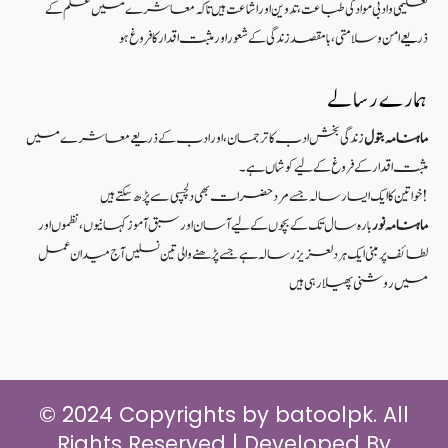
تعلیمی و ادبی مواد کی طباعت، تدوین اور اشاعت ہیں تاکہ معاشرے میں علم کے
ذریعےامن و سلامتی ، بامقصد زندگی کے شعوراورمثبت اقدار کا فروغ ہو
ہمارے رسالے
ماہنامہ بتول
زندگی بخش ادب کا ترجمان، اور ادب کے ذریعے معاشرے میں
مثبت اقدار کے فروغ کے لیے کوشاں ہے۔
خواتین کا ایک ایسا رسالہ جسے مرد حضرات بھی دلچسپی سے پڑھ سکتے ہیں!
ماہنامہ نور
بارہ سال تک کے بچوں کے لیے آسان اور سبق آموزکہانیوں ،نظموں اور
لطائف پر مبنی ایک ہر دلعزیز رسالہ ہے جسے پڑھنے والی تین نسلیں آج میدان عمل
میں روشنی پھیلا رہی ہیں
© 2024 Copyrights by batoolpk. All
Rights Reserved | Developed By