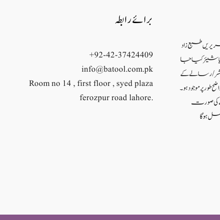
برائے رابطہ
حریریں طبع زاد
+92-42-37424409
ئع یا شیئر کیا جا
info@batool.com.pk
شر/ رسالے کے
Room no 14 , first floor , syed plaza
ح طور پر موجود ہو۔
ferozpur road lahore.
نے کی صورت
ل ہو گا