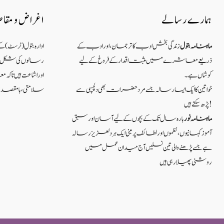
ہمارے رسالے
اغراض و مقا
ماہنامہ بتول
زندگی بخش ادب کا ترجمان، اور ادب کے
ادارہ بتول (ٹرسٹ) 
ذریعے معاشرے میں مثبت اقدار کے فروغ کے لیے
رسالوں کی شکل میں
کوشاں ہے۔
اور اشاعت ہیں ت
خواتین کا ایک ایسا رسالہ جسے مرد حضرات بھی دلچسپی سے
سلامتی ، بامقصد زند
پڑھ سکتے ہیں!
ماہنامہ نور
بارہ سال تک کے بچوں کے لیے آسان اور سبق
آموزکہانیوں ،نظموں اور لطائف پر مبنی ایک ہر دلعزیز رسالہ
ہے جسے پڑھنے والی تین نسلیں آج میدان عمل میں
روشنی پھیلا رہی ہیں