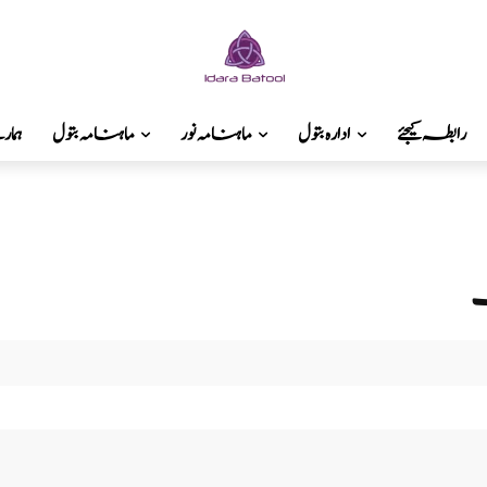
رابطہ کیجئے
ادارہ بتول
ماہنامہ نور
ماہنامہ بتول
ہما