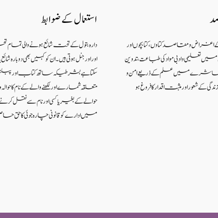
صد
استعمال کے ضوابط
کے اغراض و مقاصد کتاوں ، کتابچوں اور
دارہ بتول کے تحت شائع ہونے والی تمام ت
 تعلیمی و ادبی مواد کی طباعت، تدوین
اور اورجنل ہوتی ہیں۔ ان کو کہیں بھی دوبارہ شا
اکہ معاشرے میں علم کے ذریعےامن و
سکتا ہے بشرطیکہ ساتھ کتاب اور پبل
گی کے شعوراورمثبت اقدار کا فروغ ہو
متعلقہ شمارے اور لکھنے والے کے نام کا حوالہ واض
حوالے کے بغیر یا کسی اور نام سے نقل کر
میں ادارے کو قانونی چارہ جوئی کا حق حاص