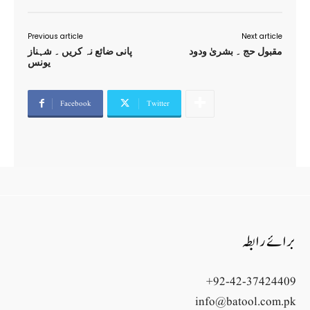
Previous article
Next article
مقبول حج ۔ بشریٰ ودود
پانی ضائع نہ کریں ۔ شہناز
یونس
Facebook
Twitter
برائے رابطہ
+92-42-37424409
info@batool.com.pk