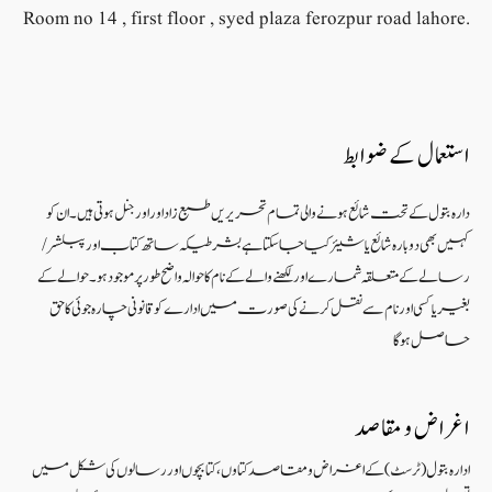
Room no 14 , first floor , syed plaza ferozpur road lahore.
استعمال کے ضوابط
دارہ بتول کے تحت شائع ہونے والی تمام تحریریں طبع زاد اور اورجنل ہوتی ہیں۔ ان کو
کہیں بھی دوبارہ شائع یا شیئر کیا جا سکتا ہے بشرطیکہ ساتھ کتاب اور پبلشر/
رسالے کے متعلقہ شمارے اور لکھنے والے کے نام کا حوالہ واضح طور پر موجود ہو۔ حوالے کے
بغیر یا کسی اور نام سے نقل کرنے کی صورت میں ادارے کو قانونی چارہ جوئی کا حق
حاصل ہو گا
اغراض و مقاصد
ادارہ بتول (ٹرسٹ) کے اغراض و مقاصد کتاوں ، کتابچوں اور رسالوں کی شکل میں