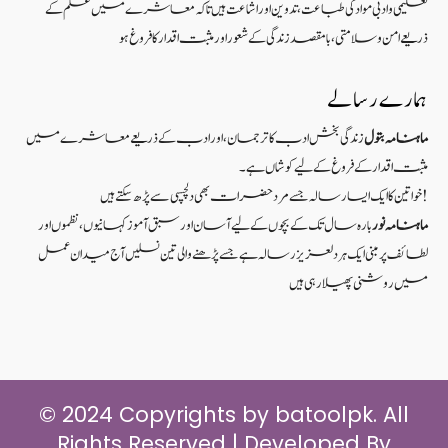
تعلیمی و ادبی مواد کی طباعت، تدوین اور اشاعت ہیں تاکہ معاشرے میں علم کے
ذریعےامن و سلامتی ، بامقصد زندگی کے شعوراورمثبت اقدار کا فروغ ہو
ہمارے رسالے
ماہنامہ بتول
زندگی بخش ادب کا ترجمان، اور ادب کے ذریعے معاشرے میں
مثبت اقدار کے فروغ کے لیے کوشاں ہے۔
خواتین کا ایک ایسا رسالہ جسے مرد حضرات بھی دلچسپی سے پڑھ سکتے ہیں!
ماہنامہ نور
بارہ سال تک کے بچوں کے لیے آسان اور سبق آموزکہانیوں ،نظموں اور
لطائف پر مبنی ایک ہر دلعزیز رسالہ ہے جسے پڑھنے والی تین نسلیں آج میدان عمل
میں روشنی پھیلا رہی ہیں
© 2024 Copyrights by batoolpk. All
Rights Reserved | Developed By