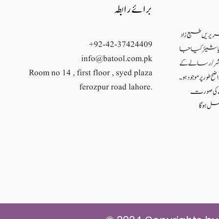
برائے رابطہ
حریریں طبع زاد
+92-42-37424409
ئع یا شیئر کیا جا
info@batool.com.pk
شر/ رسالے کے
Room no 14 , first floor , syed plaza
ح طور پر موجود ہو۔
ferozpur road lahore.
نے کی صورت
ل ہو گا