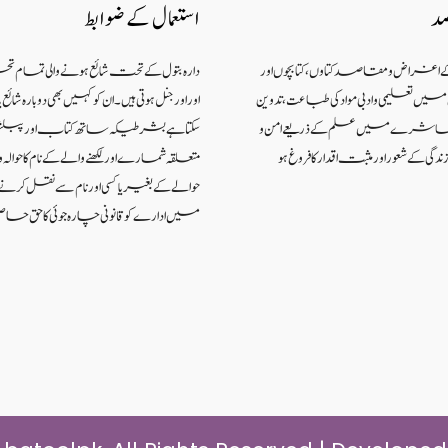
صد
استعمال کے ضوابط
کے اغراض و مقاصد کتاوں ، کتابچوں اور
دارہ بتول کے تحت شائع ہونے والی تمام ت
 تعلیمی و ادبی مواد کی طباعت، تدوین
اور اورجنل ہوتی ہیں۔ ان کو کہیں بھی دوبارہ شا
اکہ معاشرے میں علم کے ذریعےامن و
سکتا ہے بشرطیکہ ساتھ کتاب اور پبل
گی کے شعوراورمثبت اقدار کا فروغ ہو
متعلقہ شمارے اور لکھنے والے کے نام کا حوالہ واض
حوالے کے بغیر یا کسی اور نام سے نقل کر
میں ادارے کو قانونی چارہ جوئی کا حق حاص