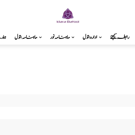
رابطہ کیجئے
ادارہ بتول
ماہنامہ نور
ماہنامہ بتول
ہما