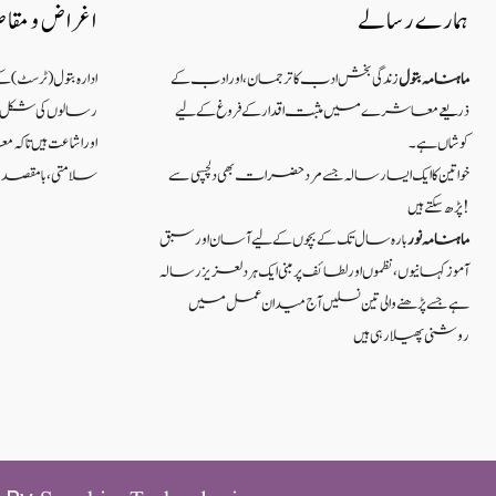
ہمارے رسالے
اغراض و مقا
ماہنامہ بتول
زندگی بخش ادب کا ترجمان، اور ادب کے
ادارہ بتول (ٹرسٹ) 
ذریعے معاشرے میں مثبت اقدار کے فروغ کے لیے
رسالوں کی شکل میں
کوشاں ہے۔
اور اشاعت ہیں ت
خواتین کا ایک ایسا رسالہ جسے مرد حضرات بھی دلچسپی سے
سلامتی ، بامقصد زند
پڑھ سکتے ہیں!
ماہنامہ نور
بارہ سال تک کے بچوں کے لیے آسان اور سبق
آموزکہانیوں ،نظموں اور لطائف پر مبنی ایک ہر دلعزیز رسالہ
ہے جسے پڑھنے والی تین نسلیں آج میدان عمل میں
روشنی پھیلا رہی ہیں