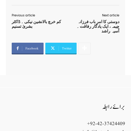
Previous article
Next article
دوستی کا امر باب فرزانہ
کم خرچ بالانشین نیکی ۔ ڈاکٹر
چیمہ، ایک یادگار رفاقت ۔
بشریٰ تسنیم
آسیہ راشد
Facebook
Twitter
برائے رابطہ
+92-42-37424409