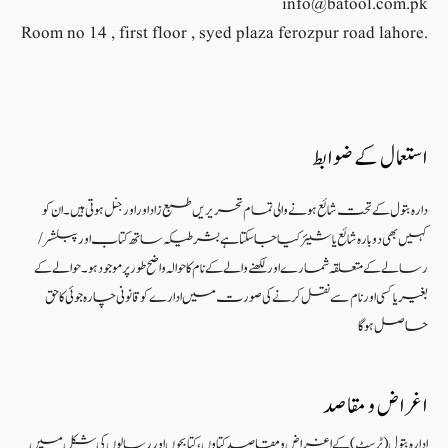
info@batool.com.pk
Room no 14 , first floor , syed plaza ferozpur road lahore.
استعمال کے ضوابط
دارہ بتول کے تحت شائع ہونے والی تمام تحریریں طبع زاد اور اورجنل ہوتی ہیں۔ ان کو
کہیں بھی دوبارہ شائع یا شیئر کیا جا سکتا ہے بشرطیکہ ساتھ کتاب اور پبلشر/
رسالے کے متعلقہ شمارے اور لکھنے والے کے نام کا حوالہ واضح طور پر موجود ہو۔ حوالے کے
بغیر یا کسی اور نام سے نقل کرنے کی صورت میں ادارے کو قانونی چارہ جوئی کا حق
حاصل ہو گا
اغراض و مقاصد
ادارہ بتول (ٹرسٹ) کے اغراض و مقاصد کتاوں ، کتابچوں اور رسالوں کی شکل میں