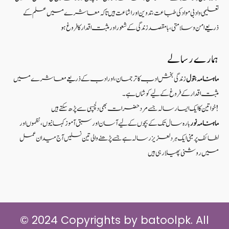
تعلیمی و ادبی مواد کی طباعت، تدوین اور اشاعت ہیں تاکہ معاشرے میں علم کے
ذریعےامن و سلامتی ، بامقصد زندگی کے شعوراورمثبت اقدار کا فروغ ہو
ہمارے رسالے
ماہنامہ بتول
زندگی بخش ادب کا ترجمان، اور ادب کے ذریعے معاشرے میں
مثبت اقدار کے فروغ کے لیے کوشاں ہے۔
خواتین کا ایک ایسا رسالہ جسے مرد حضرات بھی دلچسپی سے پڑھ سکتے ہیں!
ماہنامہ نور
بارہ سال تک کے بچوں کے لیے آسان اور سبق آموزکہانیوں ،نظموں اور
لطائف پر مبنی ایک ہر دلعزیز رسالہ ہے جسے پڑھنے والی تین نسلیں آج میدان عمل
میں روشنی پھیلا رہی ہیں
© 2024 Copyrights by batoolpk. All