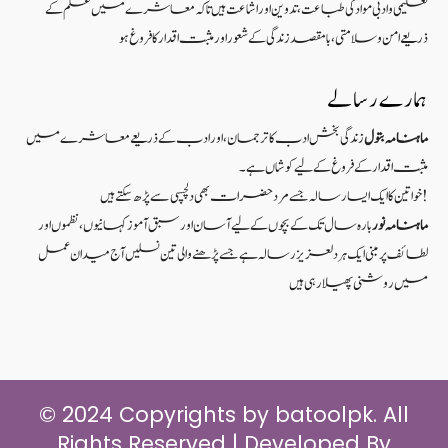
تعلیمی و ادبی مواد کی طباعت، تدوین اور اشاعت ہیں تاکہ معاشرے میں علم کے
ذریعےامن و سلامتی ، بامقصد زندگی کے شعوراورمثبت اقدار کا فروغ ہو
ہمارے رسالے
ماہنامہ بتول
زندگی بخش ادب کا ترجمان، اور ادب کے ذریعے معاشرے میں
مثبت اقدار کے فروغ کے لیے کوشاں ہے۔
خواتین کا ایک ایسا رسالہ جسے مرد حضرات بھی دلچسپی سے پڑھ سکتے ہیں!
ماہنامہ نور
بارہ سال تک کے بچوں کے لیے آسان اور سبق آموزکہانیوں ،نظموں اور
لطائف پر مبنی ایک ہر دلعزیز رسالہ ہے جسے پڑھنے والی تین نسلیں آج میدان عمل
میں روشنی پھیلا رہی ہیں
© 2024 Copyrights by batoolpk. All
Rights Reserved | Developed By