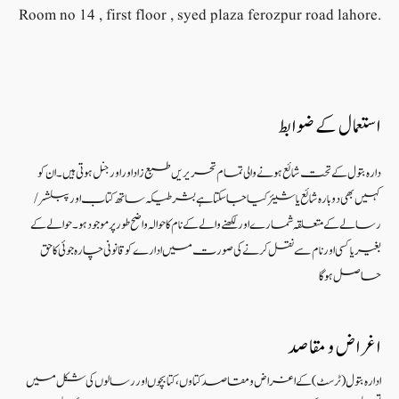
Room no 14 , first floor , syed plaza ferozpur road lahore.
استعمال کے ضوابط
دارہ بتول کے تحت شائع ہونے والی تمام تحریریں طبع زاد اور اورجنل ہوتی ہیں۔ ان کو
کہیں بھی دوبارہ شائع یا شیئر کیا جا سکتا ہے بشرطیکہ ساتھ کتاب اور پبلشر/
رسالے کے متعلقہ شمارے اور لکھنے والے کے نام کا حوالہ واضح طور پر موجود ہو۔ حوالے کے
بغیر یا کسی اور نام سے نقل کرنے کی صورت میں ادارے کو قانونی چارہ جوئی کا حق
حاصل ہو گا
اغراض و مقاصد
ادارہ بتول (ٹرسٹ) کے اغراض و مقاصد کتاوں ، کتابچوں اور رسالوں کی شکل میں