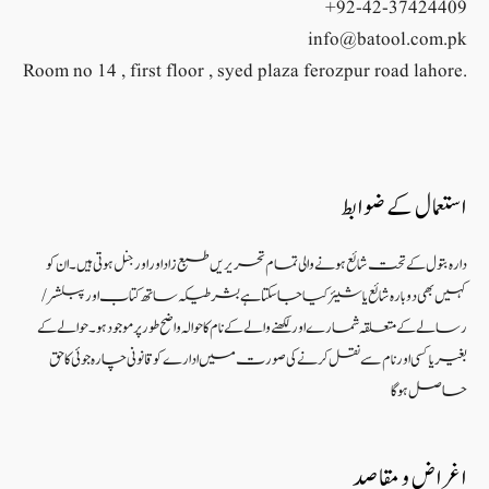
+92-42-37424409
info@batool.com.pk
Room no 14 , first floor , syed plaza ferozpur road lahore.
استعمال کے ضوابط
دارہ بتول کے تحت شائع ہونے والی تمام تحریریں طبع زاد اور اورجنل ہوتی ہیں۔ ان کو
کہیں بھی دوبارہ شائع یا شیئر کیا جا سکتا ہے بشرطیکہ ساتھ کتاب اور پبلشر/
رسالے کے متعلقہ شمارے اور لکھنے والے کے نام کا حوالہ واضح طور پر موجود ہو۔ حوالے کے
بغیر یا کسی اور نام سے نقل کرنے کی صورت میں ادارے کو قانونی چارہ جوئی کا حق
حاصل ہو گا
اغراض و مقاصد