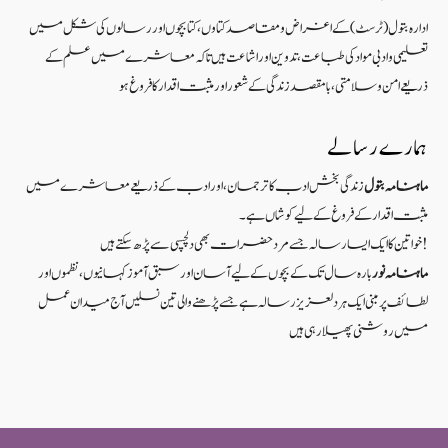
ادارہ بتول (ٹرسٹ) کے اغراض و مقاصد کتاوں ، کتابچوں اور رسالوں کی شکل میں
تعلیمی و ادبی مواد کی طباعت، تدوین اور اشاعت ہیں تاکہ معاشرے میں علم کے
ذریعےامن و سلامتی ، بامقصد زندگی کے شعوراورمثبت اقدار کا فروغ ہو
ہمارے رسالے
ماہنامہ بتول
زندگی بخش ادب کا ترجمان، اور ادب کے ذریعے معاشرے میں
مثبت اقدار کے فروغ کے لیے کوشاں ہے۔
خواتین کا ایک ایسا رسالہ جسے مرد حضرات بھی دلچسپی سے پڑھ سکتے ہیں!
ماہنامہ نور
بارہ سال تک کے بچوں کے لیے آسان اور سبق آموزکہانیوں ،نظموں اور
لطائف پر مبنی ایک ہر دلعزیز رسالہ ہے جسے پڑھنے والی تین نسلیں آج میدان عمل
میں روشنی پھیلا رہی ہیں