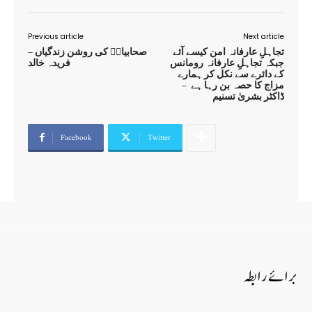
Previous article
Next article
تجاہلِ عارفانہ امن کیسے آئے
صحابیاتؓ کی روشن زندگیاں –
جبکہ تجاہلِ عارفانہ رومانس
فریدہ خالد
کے دائرے سے نکل کر ہمارے
مزاج کا حصہ بن رہا ہے –
ڈاکٹر بشریٰ تسنیم
Facebook
Twitter
برائے رابطہ