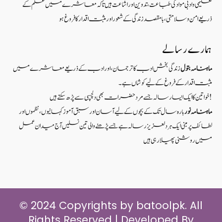
تعلیمی و ادبی مواد کی طباعت، تدوین اور اشاعت ہیں تاکہ معاشرے میں علم کے
ذریعےامن و سلامتی ، بامقصد زندگی کے شعوراورمثبت اقدار کا فروغ ہو
ہمارے رسالے
ماہنامہ بتول
زندگی بخش ادب کا ترجمان، اور ادب کے ذریعے معاشرے میں
مثبت اقدار کے فروغ کے لیے کوشاں ہے۔
خواتین کا ایک ایسا رسالہ جسے مرد حضرات بھی دلچسپی سے پڑھ سکتے ہیں!
ماہنامہ نور
بارہ سال تک کے بچوں کے لیے آسان اور سبق آموزکہانیوں ،نظموں اور
لطائف پر مبنی ایک ہر دلعزیز رسالہ ہے جسے پڑھنے والی تین نسلیں آج میدان عمل
میں روشنی پھیلا رہی ہیں
© 2024 Copyrights by batoolpk. All
Rights Reserved | Developed By