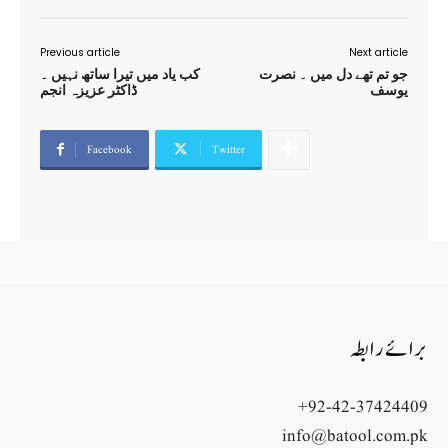
Previous article
Next article
جو تم تھے دل میں ۔ نصرت
کب یاد میں تیرا ساتھ نہیں ۔
یوسف
ڈاکٹر عزیزہ انجم
Facebook
Twitter
برائے رابطہ
+92-42-37424409
info@batool.com.pk