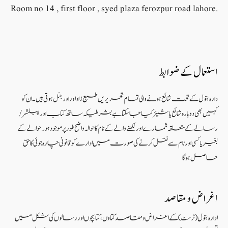
Room no 14 , first floor , syed plaza ferozpur road lahore.
استعمال کے ضوابط
دارہ بتول کے تحت شائع ہونے والی تمام تحریریں طبع زاد اور اورجنل ہوتی ہیں۔ ان کو
کہیں بھی دوبارہ شائع یا شیئر کیا جا سکتا ہے بشرطیکہ ساتھ کتاب اور پبلشر/
رسالے کے متعلقہ شمارے اور لکھنے والے کے نام کا حوالہ واضح طور پر موجود ہو۔ حوالے کے
بغیر یا کسی اور نام سے نقل کرنے کی صورت میں ادارے کو قانونی چارہ جوئی کا حق
حاصل ہو گا
اغراض و مقاصد
ادارہ بتول (ٹرسٹ) کے اغراض و مقاصد کتاوں ، کتابچوں اور رسالوں کی شکل میں