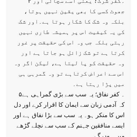
۴ ۔کفر شرک؛ یعنی اسے سچائی اور
جھوٹ کسی کا بھی یقین نہیں ہوتا،
بلکہ وہ شک کا شکار ہوتا ہے۔اور شک
کی یہ کیفیت اس پر ہمیشہ طاری نہیں
رہتی بلکہ جب وہ اس کی حقیقت پر غور
کرتا ہے تو شک زائل ہو جاتا ہے اور
وہ حقیقت کو پا لیتا ہے، لیکن اگر وہ
اس سے اعراض کرتاہے تو وہ گمرہی ہی
میں پڑا رہتا ہے۔
۵۔ کفر نفاق؛ یہ سب سے بڑی گمراہی ہے
کہ آدمی زبان سے ایمان کا اقرار کرے اور دل
اس کا منکر ہو۔ یہ سب سے بڑا نفاق ہے اور
ایسے منافقین جہنم کے سب سے نچلے گڑھے
میں ہوں گے۔