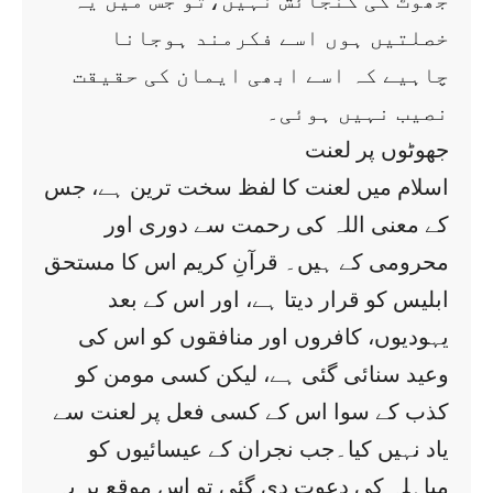
جھوٹ کی گنجائش نہیں،تو جس میں یہ
خصلتیں ہوں اسے فکرمند ہوجانا
چاہیے کہ اسے ابھی ایمان کی حقیقت
نصیب نہیں ہوئی۔
جھوٹوں پر لعنت
اسلام میں لعنت کا لفظ سخت ترین ہے، جس
کے معنی اللہ کی رحمت سے دوری اور
محرومی کے ہیں۔ قرآنِ کریم اس کا مستحق
ابلیس کو قرار دیتا ہے، اور اس کے بعد
یہودیوں، کافروں اور منافقوں کو اس کی
وعید سنائی گئی ہے، لیکن کسی مومن کو
کذب کے سوا اس کے کسی فعل پر لعنت سے
یاد نہیں کیا۔جب نجران کے عیسائیوں کو
مباہلہ کی دعوت دی گئی تو اس موقع پر یہ