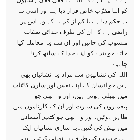
ہے کہ یہ کہے کہ اللہ نے فلاں فلاں ہستیوں
کو اپنا مقرّب خاص قرار دیا ہے اور اسی نے
یہ حکم دیا ہے یا کم از کم یہ کہ وہ اس پر
راضی ہے کہ ان کی طرف خدائی صفات
منسوب کی جائیں اور ان سے وہ معاملہ کیا
جائے جو بندے کو اپنے خدا کے ساتھ کرنا
چاہیے۔
اللہ کی نشانیوں سے مراد وہ نشانیاں بھی
ہیں جو انسان کے اپنے نفس اور ساری کائنات
میں پھیلی ہوئی ہیں، اور وہ بھی جو
پیغمبروں کی سیرت اور ان کے کارناموں میں
ظاہر ہوئیں، اور وہ بھی جو کتب ِ آسمانی
میں پیش کی گئیں۔یہ ساری نشانیاں ایک
ہی حقیقت کی طرف رہنمائی کرتی ہیں،