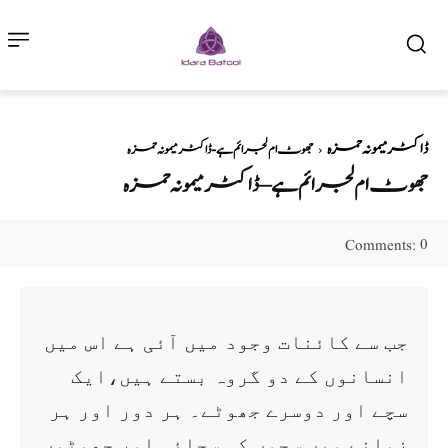
ڈاکٹر میمونہ حمزہ
جھوٹ ام لجرائم ہے - ڈاکٹر میمونہ حمزہ
جھوٹ ام لجرائم ہے – ڈاکٹر میمونہ حمزہ
0
Comments:
جب سے کائنات وجود میں آئی ہے اس میں
انسانوں کے دو گروہ بستے ہیں،ایک
سچے اور دوسرے جھوٹے۔ ہر دور اور ہر
زمانے میں سچوں کی سچائی اور جھوٹوں