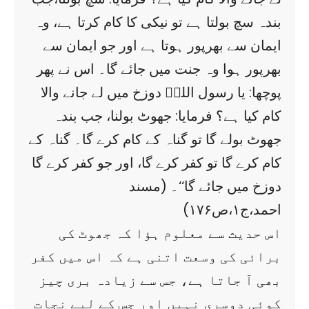
بندہ سچ بولتا ہے تو نیکی کا کام کرتا ہے، وہ
ایمان سے بھرپور ہوتا ہے اور جو ایمان سے
بھرپور ہوا وہ جنت میں جائے گا۔ اس نے پھر
پوچھا: یا رسول اللہؐ دوزخ میں لے جانے والا
کام کیا ہے؟ فرمایا: جھوٹ بولنا، جب بندہ
جھوٹ بولے گا تو گناہ کے کام کرے گا۔ گناہ کے
کام کرے گا تو کفر کرے گا، اور جو کفر کرے گا
دوزخ میں جائے گا‘‘۔ (مسند
احمد،ج۱،ص۱۷۶)
اس حدیث سے معلوم ہؤا کہ جھوٹ کی
برائی کی وسعت اتنی ہے کہ اس میں کفر
بھی آ جاتا ہے، جس سے زیادہ بری چیز
کوئی دوسری نہیں اور جس کے لیے نجات