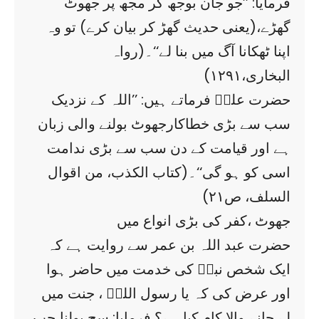
فرمایا: ’’جو جان بوجھ کر مجھ پر جھوٹ
گھڑے،(یعنی حدیث گھڑ کر بیان کرے) تو وہ
اپنا ٹھکانا آگ میں بنا لے‘‘۔(رواہ
البخاری،۱۲۹۱)
حضرت علیؓ فرماتے ہیں: ’’اللہ کے نزدیک
سب سے بڑی خطاکارجھوٹ بولنے والی زبان
ہے اور قیامت کے دن سب سے بڑی ندامت
اسی کو ہو گی‘‘۔(کتاب الکذب، من اقوال
السلف، ص۲۱)
جھوٹ ،کفر کی بڑی انواع میں
حضرت عبد اللہ بن عمر سے روایت ہے کہ
ایک شخص نبیؐ کی خدمت میں حاضر ہوا
اور عرض کی کہ یا رسول اللہؐ ، جنت میں
لے جانے والا کام کیا ہے؟ فرمایا: سچ بولنا،جب