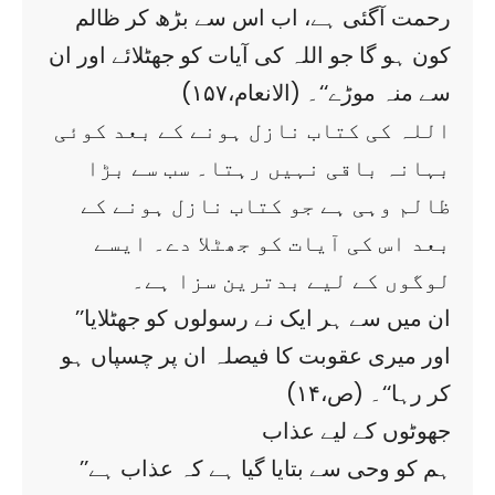
رحمت آگئی ہے، اب اس سے بڑھ کر ظالم
کون ہو گا جو اللہ کی آیات کو جھٹلائے اور ان
سے منہ موڑے‘‘۔ (الانعام،۱۵۷)
اللہ کی کتاب نازل ہونے کے بعد کوئی
بہانہ باقی نہیں رہتا۔ سب سے بڑا
ظالم وہی ہے جو کتاب نازل ہونے کے
بعد اس کی آیات کو جھٹلا دے۔ ایسے
لوگوں کے لیے بدترین سزا ہے۔
’’ان میں سے ہر ایک نے رسولوں کو جھٹلایا
اور میری عقوبت کا فیصلہ ان پر چسپاں ہو
کر رہا‘‘۔ (ص،۱۴)
جھوٹوں کے لیے عذاب
’’ہم کو وحی سے بتایا گیا ہے کہ عذاب ہے