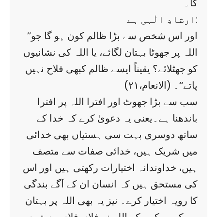
گا۔
ارشادِ الٰہی ہے:
’’اور اس شخص سے بڑا ظالم کون ہو گا جو
اللہ پر جھوٹا بہتان لگائے، یا اللہ کی نشانیوں
کو جھٹلائے؟ یقیناً ایسے ظالم کبھی فلاح نہیں
پاتے‘‘۔ (الانعام،۲۱)
سب سے بڑا جھوٹ اور افترا اللہ پر افترا
باندھنا ہے۔یعنی یہ دعویٰ کرے کہ خدا کے
ساتھ دوسری بہت سی ہستیاں بھی خدائی
میں شریک ہیں، خدائی صفات سے متصف
ہیں، خداوندانہ اختیارات رکھتی ہیں اور اس
کی مستحق ہیں کہ انسان ان کے آگے بندگی
کا رویہ اختیار کرے۔ نیز یہ بھی اللہ پر بہتان