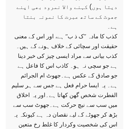
دیتا ہوں) کہنے والا نمرود بھی اپنے
جھوٹ کے ساتھ عبرت کا نمونہ بنتا
ہے۔
کذب کا مادہ ’’ک ذ ب‘‘ ہے، اور اس کے معنی
حقیقت اور سچائی کے خلاف ہونے کے ہیں۔
کذب بیانی سے مراد ایسی چیز کی خبر دینا
ہے جو سچی نہ ہو۔ کاذب اس کا فاعل ہے
جو صادق کے عکس ہے۔جھوٹ ام الجرائم
ہے۔ یہ ایسا حرام فعل ہے جس سے ہر سلیم
الفطرت شخص گھن کھاتا ہے۔اور یہ اخلاق
میں سب سے نیچ حرکت ہے۔جھوٹ سب سے
بڑھ کر جھوٹے کے لیے نقصان دہ ہے کیونکہ یہ
اس کی شخصیت وکردار کا غلط رخ متعین