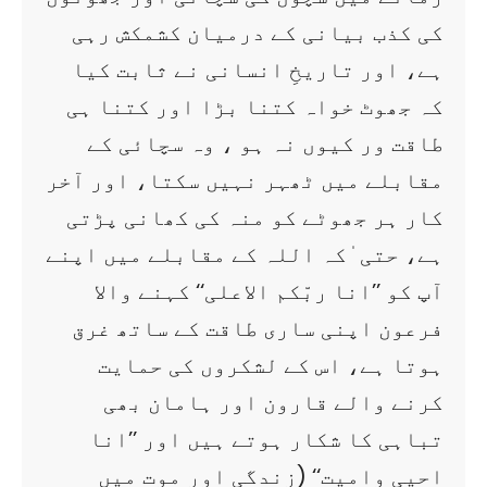
کی کذب بیانی کے درمیان کشمکش رہی
ہے، اور تاریخِ انسانی نے ثابت کیا
کہ جھوٹ خواہ کتنا بڑا اور کتنا ہی
طاقت ور کیوں نہ ہو ، وہ سچائی کے
مقابلے میں ٹھہر نہیں سکتا، اور آخر
کار ہر جھوٹے کو منہ کی کھانی پڑتی
ہے، حتی ٰکہ اللہ کے مقابلے میں اپنے
آپ کو ’’انا ربّکم الاعلی‘‘ کہنے والا
فرعون اپنی ساری طاقت کے ساتھ غرق
ہوتا ہے، اس کے لشکروں کی حمایت
کرنے والے قارون اور ہامان بھی
تباہی کا شکار ہوتے ہیں اور ’’انا
احیی وامیت‘‘ (زندگی اور موت میں