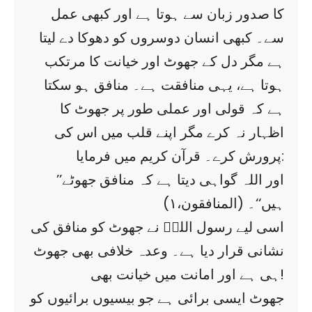
کا صدور زبان سے ہوتا ہے اور کبھی عمل
سے۔ کبھی انسان دوسروں کو دھوکا دے لیتا
ہے مگر دل کے جھوٹ اور خیانت کا مرتکب
ہوتا ہے، یہی منافقت ہے۔ منافق ہو سکتا
ہے کہ قولی اور عملی طور پر جھوٹ کا
اظہار نہ کرے مگر اپنے قلب میں اس کی
پرورش کرے۔ قرآن کریم میں فرمایا:
’’اور اللہ گواہی دیتا ہے کہ منافق جھوٹے
ہیں‘‘۔ (المنافقون،۱)
اسی لیے رسول اللہؐ نے جھوٹ کو منافق کی
نشانی قرار دیا ہے۔ وعدہ خلافی بھی جھوٹ
ہی ہے اور امانت میں خیانت بھی!
جھوٹ ایسی برائی ہے جو بیسیوں برائیوں کو