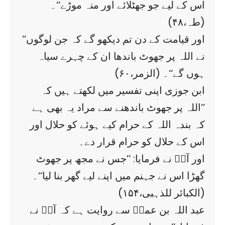
اس کے لیے جو جھٹلائے اور منہ موڑے‘‘۔
(طہ،۴۸)
’’اور قیامت کے دن تم دیکھو گے کہ جن لوگوں
نے اللہ پر جھوٹ باندھا ان کے چہرے سیاہ
ہوں گے‘‘۔ (الزمر،۶۰)
ابن جوزی اپنی تفسیر میں لکھتے ہیں کہ
’’اللہ پر جھوٹ باندھنے سے مراد یہ بھی ہے
کہ بندہ اللہ کے حرام کیے ہوئے کو حلال اور
اس کے حلال کو حرام قرار دے۔
اور آپؐ نے فرمایا: ’’جس نے مجھ پر جھوٹ
گھڑا اس نے جہنم میں اپنے لیے گھر بنا لیا‘‘۔
(الکبائر للذہبی،۱۵۴)
عبد اللہ بن عمرؓ سے روایت ہے کہ آپؐ نے