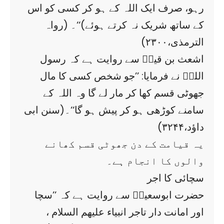
رہو، صرف ایک اللہ کے ہو کر کسی کو اس
کے ساتھ شریک نہ کرتے ہوئے)‘‘۔ (رواہ
الترمذی،۲۳۰۰)
اشعث بن قیسؓ سے روایت ہے کہ رسول
اللہؐ نے فرمایا: ’’جو شخص کسی کا مال
جھوٹی قسم کھا کر مار لے گا وہ اللہ کے
سامنے کوڑھی ہو کر پیش ہو گا‘‘۔(سنن ابی
داؤد،۳۲۴۴)
یہ قیامت کے دن جھوٹی قسم کھانے
والوں کا انجام ہے۔
سچائی کا اجر
حضرت ابوسعیدؓ سے روایت ہے کہ ’’سچا
اور امانت دار تاجر انبیاء علیھم السلام ،