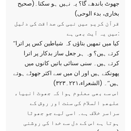
جھوٹ باندھے گا؟ یہ نہیں ہو سکتا۔(صحیح
بخاری، بدء الوحی)
قرآن کریم میں نبی کی صداقت کی دلیل
میں یہ آیت بھی ہے:
’’کیا میں تمھیں بتاؤں کہ شیاطین کس پر اترا
کرتے ہیں؟ وہ ہر جعل ساز بدکار پر اترا
کرتے ہیں۔ سنی سنائی باتیں کانوں میں
پھونکتے ہیں اور ان میں سے اکثر جھوٹے ہوتے
ہیں‘‘۔ (الشعراء،۲۲۱۔۳۲۳)
اس سے بھی معلوم ہوا کہ جھوٹ انبیاء
علیھم السلام کی سنت اور روش کے
سراسر خلاف ہے۔ اسی لیے جو جھوٹا
ہوتا ہے اس کے دل سے خدا کی روشنی