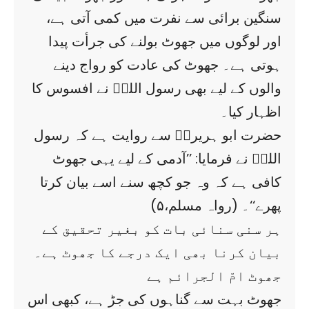
سنگین برائی سے نفرت میں کمی آتی ہے،
اور لوگوں میں جھوٹ بولنے کی جرأت پیدا
ہوتی ہے۔ جھوٹ کی عادت کو رواج دینے
والوں کے لیے بھی رسول اللہؐ نے افسوس کا
اظہار کیا۔
حضرت ابو ہریرہؓ سے روایت ہے کہ رسول
اللہؐ نے فرمایا: ’’آدمی کے لیے یہی جھوٹ
کافی ہے کہ وہ جو کچھ سنے اسے بیان کرتا
پھرے‘‘۔ (رواہ مسلم،۵)
ہر سنی سنائی بات کو بغیر تحقیق کے
بیان کرنا بھی ایک درجے کا جھوٹ ہے۔
جھوٹ امّ الجرائم ہے
جھوٹ بہت سے گناہوں کی جڑ ہے، کبھی اس