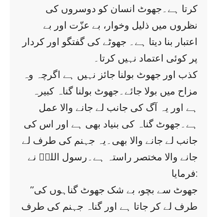
کرتا ہے۔جھوٹ انسان کو دوسروں کی
نظروں میں ذلیل وخوار، بے عزّت اور بے
اعتبار بنا دیتا ہے۔ جھوٹے کی گفتگو اور کردار
پر کوئی اعتماد نہیں کرتا۔
کذب اور جھوٹ بولنا جائز نہیں ہے اگرچہ وہ
مزاح میں بولا جائے۔جھوٹ بولنا گناہ کبیرہ
ہے اور یہ آگ کی جانب لے جانے والا عمل
ہے۔جھوٹ گناہ کی بنیاد بھی ہے اور اس کی
جانب لے جانے والا بھی۔یہ جہنم کی طرف لے
جانے والا مختصر راستہ ہے۔رسول اللہؐ نے
فرمایا:
’’جھوٹ سے بچو، بے شک جھوٹ گناہوں کی
طرف لے کر جاتا ہے اور گناہ جہنم کی طرف