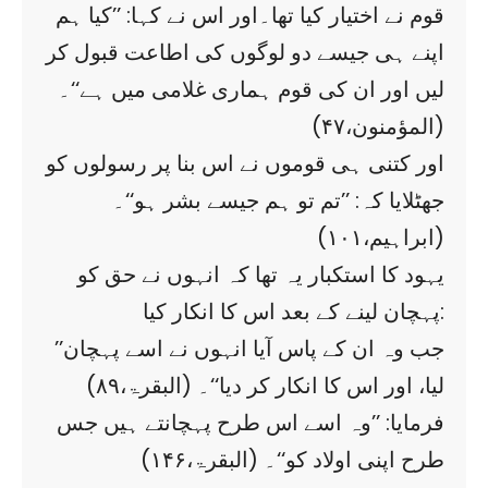
قوم نے اختیار کیا تھا۔اور اس نے کہا: ’’کیا ہم
اپنے ہی جیسے دو لوگوں کی اطاعت قبول کر
لیں اور ان کی قوم ہماری غلامی میں ہے‘‘۔
(المؤمنون،۴۷)
اور کتنی ہی قوموں نے اس بنا پر رسولوں کو
جھٹلایا کہ: ’’تم تو ہم جیسے بشر ہو‘‘۔
(ابراہیم،۱۰۱)
یہود کا استکبار یہ تھا کہ انہوں نے حق کو
پہچان لینے کے بعد اس کا انکار کیا:
’’جب وہ ان کے پاس آیا انہوں نے اسے پہچان
لیا، اور اس کا انکار کر دیا‘‘۔ (البقرۃ،۸۹)
فرمایا: ’’وہ اسے اس طرح پہچانتے ہیں جس
طرح اپنی اولاد کو‘‘۔ (البقرۃ،۱۴۶)