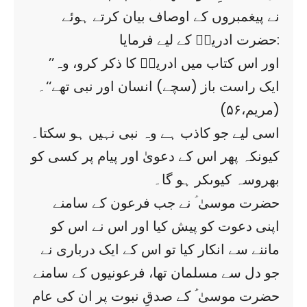
نے پیغمبروں کے اوصاف بیان کرتے ہوئے
حضرت ادریسؑ کے لیے فرمایا:
’’اور اس کتاب میں ادریسؑ کا ذکر کرو، وہ
ایک راست باز (سچے) انسان اور نبی تھے‘‘۔
(مریم،۵۶)
اسی لیے جو کاذب ہے وہ نبی نہیں ہو سکتا۔
کیونکہ پھر اس کے دعویٰ اور پیام پر کسی کو
بھروسہ کیوںکر ہو گا۔
حضرت موسیٰ ؑ نے جب فرعون کے سامنے
اپنی دعوت کو پیش کیا اور اس نے اس کو
ماننے سے انکار کیا تو اس کے ایک درباری نے
جو دل سے مسلمان تھا، فرعونیوں کے سامنے
حضرت موسیٰ ؑؑ کے صدقِ نبوت پر ان کی عام