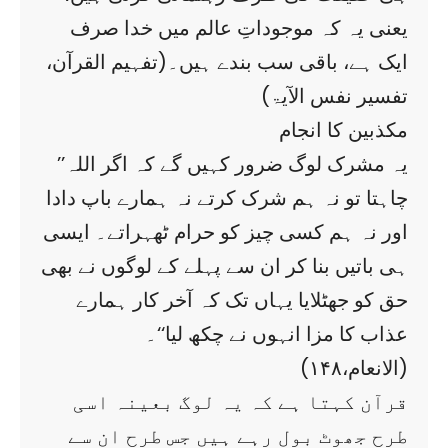
یعنی یہ کہ موجوداتِ عالم میں خدا صرف
ایک ہے، باقی سب بندے ہیں۔(تفہیم القرآن،
تفسیر نفس الآیۃ)
مکذبین کا انجام
’’یہ مشرک لوگ ضرور کہیں گے کہ اگر اللہ
چاہتا تو نہ ہم شرک کرتے نہ ہمارے باپ دادا
اور نہ ہم کسی چیز کو حرام ٹھہراتے۔ ایسی
ہی باتیں بنا کر ان سے پہلے کے لوگوں نے بھی
حق کو جھٹلایا یہاں تک کہ آخر کار ہمارے
عذاب کا مزا انہوں نے چکھ لیا‘‘۔
(الانعام،۱۴۸)
قرآن کہتا ہے کہ یہ لوگ بعینہ اسی
طرح جھوٹ بول رہے ہیں جس طرح ان سے