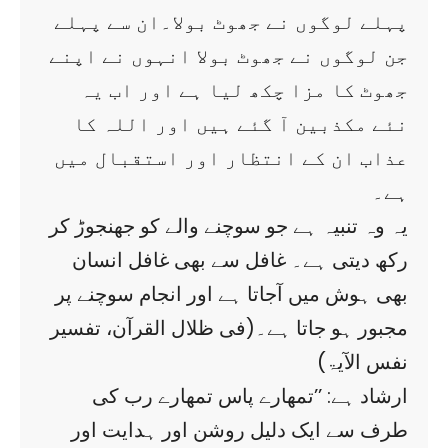
پہلے لوگوں نے جھوٹ بولا۔ان سے پہلے
جن لوگوں نے جھوٹ بولا انہوں نے اپنے
جھوٹ کا مزا چکھ لیا ہے اور اب یہ
نئے مکذبین آ گئے ہیں اور اللہ کا
عذاب ان کے انتظار اور استقبال میں
ہے۔
یہ وہ تنبیہ ہے جو سوچنے والے کو جھنجوڑ کر
رکھ دیتی ہے۔ غافل سے بھی غافل انسان
بھی ہوش میں آجاتا ہے اور انجام سوچنے پر
مجبور ہو جاتا ہے۔(فی ظلال القرآن، تفسیر
نفس الآیۃ)
ارشاد ہے: ’’تمھارے پاس تمھارے رب کی
طرف سے ایک دلیل روشن اور ہدایت اور