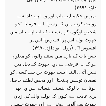
داؤد،۴۹۹۱)
بہز بن حکیم اپنے باپ اور وہ اپنے دادا سے
روایت کرتے ہیں کہ رسولؐ نے فرمایا: ’’جو
شخص لوگوں کو ہنسانے کے لیے اپنے بیان میں
جھوٹ بولے اس پر افسوس! اس پر
افسوس!‘‘۔ (رواہ ابو داؤد،۴۹۹۰)
جس بات کے بارے میں سننے والوں کو معلوم
ہو کہ یہ فرضی ہے ،وہ جھوٹ کے ذیل میں
نہیں آتی۔البتہ ایسے جھوٹ جن سے کسی کو
نقصان تونہیں پہنچتا ، اور محض لطف حاصل
ہوتا ہے، یا لوگ ہنستے ہنساتے ہیں وہ بھی
بری عادت ہے، کیوں کہ بولنے والے کی زبان
جھوٹ سے آلودہ ہوتی ہے، اور جھوٹ جیسی