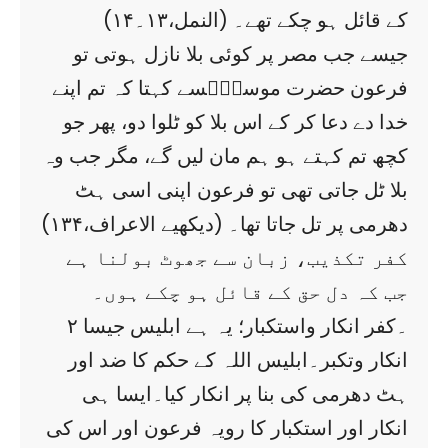
کے قائل ہو چکے تھے۔ (النمل،۱۳۔۱۴)
جیسے جب مصر پر کوئی بلا نازل ہوتی تو
فرعون حضرت موسیٰؑسے کہتا کہ تم اپنے
خدا دے دعا کر کے اس بلا کو ٹلوا دو، پھر جو
کچھ تم کہتے ہو ہم مان لیں گے، مگر جب وہ
بلا ٹل جاتی تھی تو فرعون اپنی اسی ہٹ
دھرمی پر تل جاتا تھا۔ (دیکھیے الاعراف،۱۳۴)
کفر تکذیب، زبان سے جھوٹ بولنا ہے
جب کہ دل حق کے قائل ہو چکے ہوں۔
۲ ۔کفر انکار واستکبار؛ یہ ہے ابلیس جیسا
انکار وتکبر۔ابلیس اللہ کے حکم کا ضد اور
ہٹ دھرمی کی بنا پر انکار کیا۔ایسا ہی
انکار اور استکبار کا رویہ فرعون اور اس کی