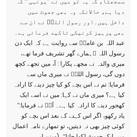
سمجھتا، کہ یہ تو میں نے ’’یونہی ‘‘ کہ
دیا ہے، حالانکہ وہ بھی جھوٹ میں
داخل ہیں۔اور رسول اللہؐ نے ان سے
بھی پرہیز کرنیکی تاکید فرمائی ہے۔
عبد اللہ بن عامرؓ سے روایت ہے کہ ایک دن
رسول اللہ ؐہمارے گھر تشریف فرما تھے،
میری والدہ نے مجھے پکارا : آ، میں تجھے کچھ
دوں گی، رسول اللہؐ نے میری ماں سے
فرمایا: تم نے اس بچے کو کیا چیز دینے کا ارادہ
کیا ہے؟ میری ماں نے کہا: میں نے اسے ایک
کھجور دینے کا ارادہ کیا ہے۔ آپؐ نے فرمایا:’’
یاد رکھو، اگر اس کہنے کے بعد اس بچے کو
کوئی چیز بھی نہ دیتیں، تو تمھارے نامہ اعمال
میں ایک جھوٹ لکھا جاتا‘‘۔(سنن ابی