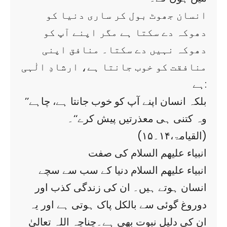
انسان جھوٹ بول کر ساری دنیا کو
دھوکہ دے سکتا ہے مگر اپنے آپ کو
دھوکہ نہیں دے سکتا۔ منافق اپنی
منافقت کو خوب جانتا ہے، ارشادِ الٰہی
ہے:
’’بلکہ انسان اپنے آپ کو خوب جانتا ہے، چاہے
وہ کتنی ہی معذرتیں پیش کرے‘‘۔
(القیامۃ،۱۴۔۱۵)
انبیاء علیھم السلام کی صفت
انبیاء علیھم السلام دنیا کے سب سے سچے
انسان ہوتے ہیں۔ ان کی زندگی کذب اور
دوروغ گوئی سے بالکل پاک ہوتی ہے اور یہ
ان کی دلیلِ نبوت بھی ہے۔چناچہ اللہ تعالیٰ