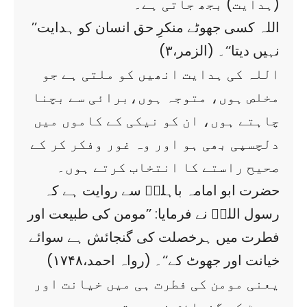
(ہدایت) بجھ جاتی ہے۔
’’اللہ کسی جھوٹے منکرِ حق انسان کو ہدایت
نہیں دیتا‘‘۔ (الزمر،۳)
اللہ کی ہدایت انھیں کو ملتی ہے جو
مخلص ہوں، متوجہ ہوں،برائی سے بچنا
چاہتے ہوں، ان کو نیکی کے کاموں میں
دلچسپی بھی ہو اور وہ غور وفکر کر کے
صحیح راستے کا انتخاب کرتے ہوں۔
حضرت ابو امامہ باہلیؓ سے روایت ہے کہ
رسول اللہؐ نے فرمایا: ’’مومن کی طبیعت اور
فطرت میں ہرخصلت کی گنجائش ہے سوائے
خیانت اور جھوٹ کے‘‘۔ (رواہ احمد،۱۷۴۸)
یعنی مومن کی فطرت ہی میں خیانت اور