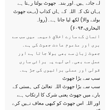
لے جاتے ہیں۔اور بندہ جھوٹ بولتا رہتا ہے
یہاں تک کہ اللہ کے ہاں کذاب (بہت جھوٹ
بولنے والا) لکھ لیا جاتا ہے۔(رواہ
البخاری،۶۰۹۴)
انسان کے سارے اخلاقِ ذمیمہ میں سب سے
بری اور مذموم عادت جھوٹ کی ہے۔
جھوٹ زبان سے بھی بولا جاتا ہے اور
عمل سے بھی۔اس لیے یہ برائی ساری
قولی اور عملی برائیوں کی جڑ ہے۔
سب سے بڑا جھوٹ
سب سے بڑا جھوٹ اللہ تعالیٰ کی ہستی کے
بارے میں جھوٹ یعنی شرک کا ارتکاب ہے،
اور اللہ اس جھوٹ کو کبھی معاف نہیں کرے