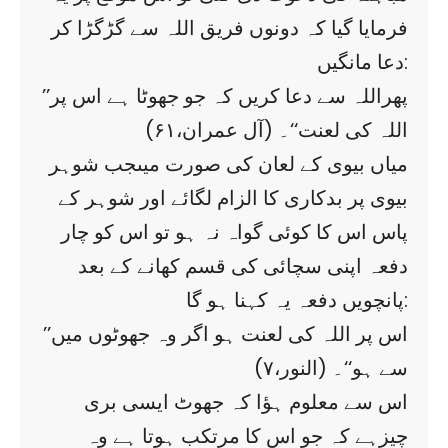
فرمایا گیا کہ دونوں فریق اللہ سے گڑگڑا کر
دعا مانگیں:
’’پھراللہ سے دعا کریں کہ جو جھوٹا ہے اس پر
اللہ کی لعنت‘‘۔ (آل عمران،۶۱)
میاں بیوی کے لعان کی صورت میںجب شوہر
بیوی پر بدکاری کا الزام لگائے اور شوہر کے
پاس اس کا کوئی گواہ نہ ہو تو اس کو چار
دفعہ اپنی سچائی کی قسم کھانے کے بعد
پانچویں دفعہ یہ کہنا ہو گا:
’’اس پر اللہ کی لعنت ہو اگر وہ جھوٹوں میں
سے ہو‘‘۔ (النور،۷)
اس سے معلوم ہؤا کہ جھوٹ ایسی بری
چیزہے کہ جو اس کا مرتکب ہوتا ہے وہ