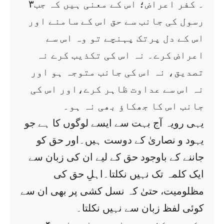
۳۔ کفر اعراض؛ اس کے معنی ہیں کہ جب
رسول کی جانب سے حق اس کے سامنے اور
اس کے دل پرتک پہنچے تو وہ اس سے
اعراض کرے۔ نہ اس کی تکذیب کرے نہ
تصدیق، نہ اس کی جانب متوجہ ہو اور
نہ اس سے عداوت ظاہر کرے،اور اس کی
جانب اس کا جھکاؤ بھی نہ ہو۔
یہی رویہ آج بہت سے ایسے لوگوں کا ہے جو
یہود و نصاریٰ کے دوست ہیں۔اور حق کو
جاننے کے باوجود حق کے لیے ان کی زبان سے
ایک کلمہ تک نہیں نکلتا۔اہلِ حق کی
مظلومیت، حتیٰ کہ نسل کشی پر بھی ان سے
کوئی لفظ زبان سے نہیں نکلتا۔