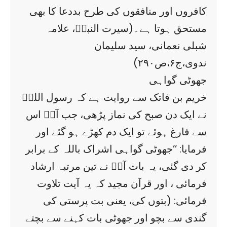
کافروں اور منافقوں کی طرح بددعا کا بھی
مستحق ہوتا ہے۔(سیرت النبیؐ، علامہ
شبلی نعمانی، سید سلیمان
ندوی،ج۶،ص۲۹۰)
جھوٹی گواہی
خریم بن فاتک سے روایت ہے کہ رسول اللہؐ
نے ایک دن صبح کی نماز پڑھی، جب آپؐ اس
سے فارغ ہوئے تو ایک دم کھڑے ہو گئے اور
فرمایا: ’’جھوٹی گواہی اشراک باللہ کے برابر
کر دی گئی، یہ بات آپؐ نے تین مرتبہ ارشاد
فرمائی ، اور قرآن مجید کہ یہ آیت تلاوت
فرمائی: (بتوں کی، یعنی بت پرستی کی
گندی سے بچو اور جھوٹی بات کہنے سے بچتے