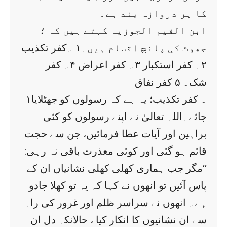
کا ہر دروازہ بند ہے۔
ابن القیم الجوزیہ کہتے ہیں کہ ؛
جھوٹ کی پانچ اقسام ہیں۔۱ ۔کفر تکذیب
۲۔ کفر استکبار ۳۔ کفر اعراض ۴۔ کفر
شک۔ ۵ کفر نفاق
۱۔ کفر تکذیب؛ یہ ہے کہ رسولوں کو جھٹلایا
جائے۔اللہ تعالیٰ نے اپنے رسولوں کو کئی
براہین اور آیات عطا فرمائیں، جن سے حجت
قائم ہو گئی اور کوئی معذرت باقی نہ رہی:
’’مگر جب ہماری کھلی کھلی نشانیاں ان کے
پاس آئیں تو انھوں نے کہا کہ یہ تو کھلا جادو
ہے۔ انھوں نے سراسر ظلم اور غرور کی راہ
سے ان نشانیوں کا انکار کیا ، حالانکہ دل ان