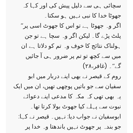
سچائی ہی سے دلیل پیش کی اور کہا کہ
جھوٹا خدا کا نبی نہیں ہو سکتا۔
’’اگر وہ جھوٹا ہے تو اس کا جھوٹ اسی پر
پلٹ پڑے گا۔ لیکن اگر وہ سچا ہے تو جن
ہولناک نتائج کا خوف وہ تم کو دلاتا ہے ان
میں سے کچھ تو تم پر ضرور ہی آ جائیں
گے‘‘۔ (غافر،۲۸)
روم کے قیصر نے بھی اپنے دربار میں ابو
سفیان سے جو باتیں پوچھی تھیں، ان میں ایک
یہ بھی تھی کہ مکہ کا مدعی اپنے دعوائے
نبوت سے پہلے کیا جھوٹ بولا کرتا تھا۔
ابوسفیان نے جواب دیا: نہیں۔ قیصر نے کہا:
جو بندہ پر جھوٹ نہیں باندھتا وہ خدا پر