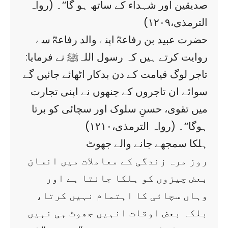
صدیقین اور شہداء کے ساتھ ہو گا‘‘۔ (رواہ
الترمذی،۱۲۰۹)
حضرت عبید بن رفاعہؓ اپنے والد رفاعہؓ سے
روایت کرتے ہیں کہ رسول اللہﷺ نے فرمایا:
تاجر لوگ قیامت کے دن بدکار اٹھائے جائیں گے
سوائے ان تاجروں کے جنھوں نے اپنی تجارت
میں تقوی، حسنِ سلوک اور سچائی کو برتا
ہوگا‘‘۔ (رواہ الترمذی،۱۲۱۰)
ہلکا سمجھے جانے والے جھوٹ
روز مرہ زندگی کے معاملات میں انسان
بعض چیزوں کو ہلکا جانتا ہے اور
وہاں سچائی کا اہتمام نہیں کرتا،
بلکہ بعض اوقات انہیں جھوٹ ہی نہیں